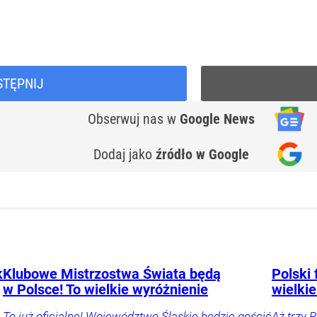
STĘPNIJ
Obserwuj nas
w
Google News
Dodaj jako
źródło w Google
k
Klubowe Mistrzostwa Świata będą
Polski 
w Polsce! To wielkie wyróżnienie
wielkie
To już oficjalne! Województwo Śląskie będzie gościć
Aż trzy 