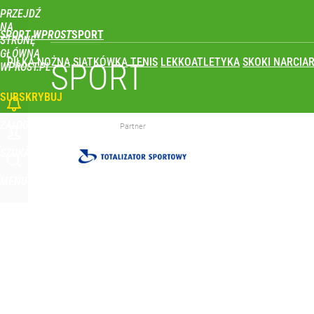
PRZEJDŹ
Udostępnij
0
Skomentuj
NA
SPORT WPROST
STRONĘ
GŁÓWNĄ
PIŁKA NOŻNA
SIATKÓWKA
TENIS
LEKKOATLETYKA
SKOKI NARCIAR
Reprezentant Polski wypisze się z kadry? To kont
SPORT
WPROST.PL
SUBSKRYBUJ
dodaj
ZALOGUJ
Partner
Wróbel: Wywiad z Woydyłło o Idze Świątek obnaży
SZUKAJ
MENU
dodaj
Farmacja: wzrost pod presją. co czeka branżę do 
1