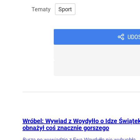
Sport
UDO
Wróbel: Wywiad z Woydyłło o Idze Świąte
obnażył coś znacznie gorszego
Burza po wywiadzie z Ewą Woydyłło nie wybuchła