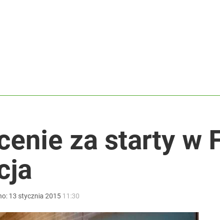
stwo z błyskawiczną reakcją
lkie wyróżnienie
rzezi wołyńskiej
cenie za starty w 
cja
no:
13
stycznia
2015
11:30