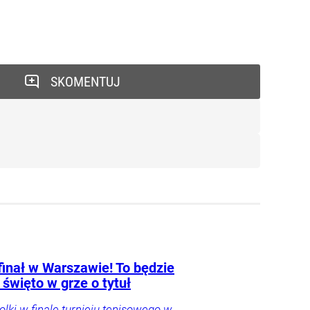
SKOMENTUJ
finał w Warszawie! To będzie
 święto w grze o tytuł
Polki w finale turnieju tenisowego w