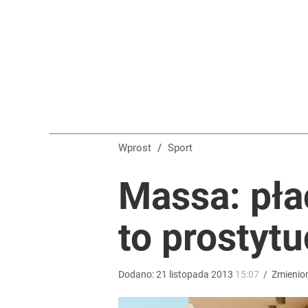
Tomasz Fornal zmobilizował rządzących! Minister
dodaj
Klubowe Mistrzostwa Świata będą w Polsce! To wie
dodaj
Wprost
/
Sport
„Nie chodzi o zemstę”. Mocny apel w sprawie ofiar 
Massa: pła
dodaj
to prostytu
Dodano:
21
listopada
2013
15:07
/
Zmienio