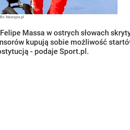
dło:
Newspix.pl
 Felipe Massa w ostrych słowach skryt
sorów kupują sobie możliwość startów
stytucją - podaje Sport.pl.