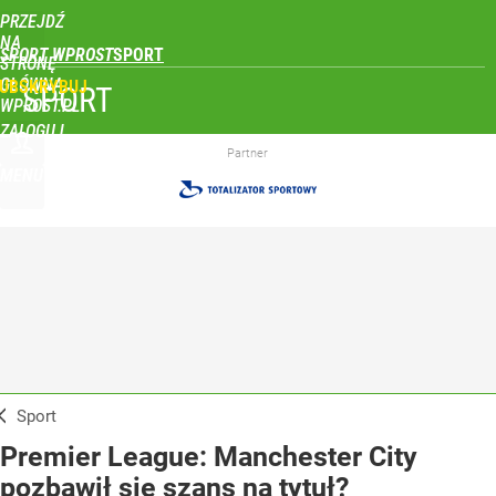
PRZEJDŹ
NA
SPORT WPROST
STRONĘ
GŁÓWNĄ
UBSKRYBUJ
SPORT
WPROST.PL
ZALOGUJ
Partner
MENU
Sport
Premier League: Manchester City
pozbawił się szans na tytuł?