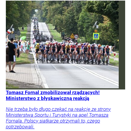
Tomasz Fornal zmobilizował rządzących!
Ministerstwo z błyskawiczną reakcją
Nie trzeba było długo czekać na reakcję ze strony
Ministerstwa Sportu i Turystyki na apel Tomasza
Fornala. Polscy siatkarze otrzymali to, czego
potrzebowali.