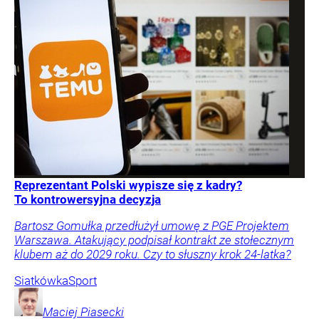
Reprezentant Polski wypisze się z kadry?
To kontrowersyjna decyzja
Bartosz Gomułka przedłużył umowę z PGE Projektem
Warszawa. Atakujący podpisał kontrakt ze stołecznym
klubem aż do 2029 roku. Czy to słuszny krok 24-latka?
Siatkówka
Sport
Maciej
Piasecki