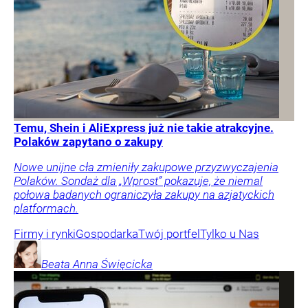
Temu, Shein i AliExpress już nie takie atrakcyjne.
Polaków zapytano o zakupy
Nowe unijne cła zmieniły zakupowe przyzwyczajenia
Polaków. Sondaż dla „Wprost” pokazuje, że niemal
połowa badanych ograniczyła zakupy na azjatyckich
platformach.
Firmy i rynki
Gospodarka
Twój portfel
Tylko u Nas
Beata Anna
Święcicka