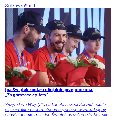
Siatkówka
Sport
Iga Świątek została oficjalnie przeproszona.
„Za gorszące epitety”
Wizyta Ewa Woydyłło na kanale „Trzeci Serwis” odbiła
się szerokim echem. Znana psycholog w zaskakujący
sposób oceniła m.in. Igę Świątek oraz Arynę Sabalenkę.