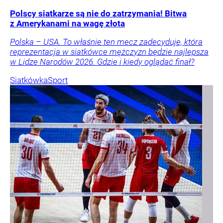
Polscy siatkarze są nie do zatrzymania! Bitwa
z Amerykanami na wagę złota
Polska – USA. To właśnie ten mecz zadecyduje, która
reprezentacja w siatkówce mężczyzn będzie najlepsza
w Lidze Narodów 2026. Gdzie i kiedy oglądać finał?
Siatkówka
Sport