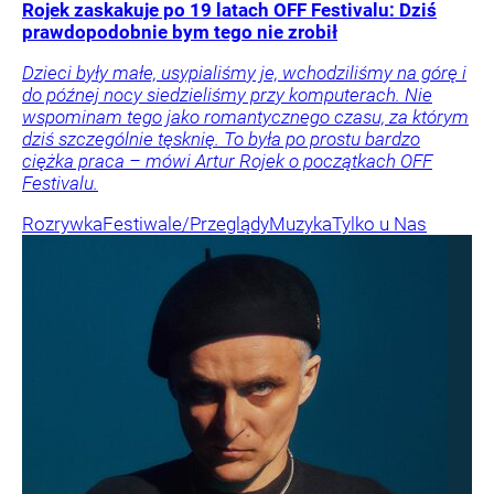
Rojek zaskakuje po 19 latach OFF Festivalu: Dziś
prawdopodobnie bym tego nie zrobił
Dzieci były małe, usypialiśmy je, wchodziliśmy na górę i
do późnej nocy siedzieliśmy przy komputerach. Nie
wspominam tego jako romantycznego czasu, za którym
dziś szczególnie tęsknię. To była po prostu bardzo
ciężka praca – mówi Artur Rojek o początkach OFF
Festivalu.
Rozrywka
Festiwale/Przeglądy
Muzyka
Tylko u Nas