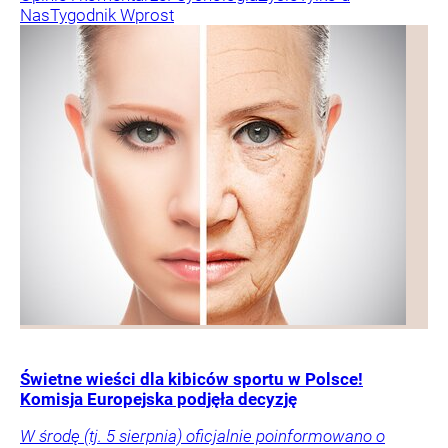
Nas
Tygodnik Wprost
Świetne wieści dla kibiców sportu w Polsce!
Komisja Europejska podjęła decyzję
W środę (tj. 5 sierpnia) oficjalnie poinformowano o