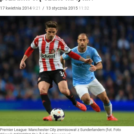
17
kwietnia
2014
9:21
/
13
stycznia
2015
11:32
Premier League: Manchester City zremisował z Sunderlandem (fot. Foto