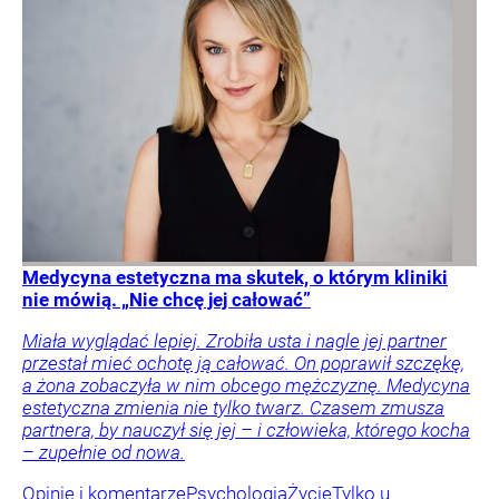
Medycyna estetyczna ma skutek, o którym kliniki
nie mówią. „Nie chcę jej całować”
Miała wyglądać lepiej. Zrobiła usta i nagle jej partner
przestał mieć ochotę ją całować. On poprawił szczękę,
a żona zobaczyła w nim obcego mężczyznę. Medycyna
estetyczna zmienia nie tylko twarz. Czasem zmusza
partnera, by nauczył się jej – i człowieka, którego kocha
– zupełnie od nowa.
Opinie i komentarze
Psychologia
Życie
Tylko u