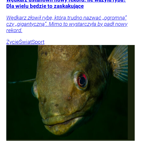
Dla wielu będzie to zaskakujące
Wędkarz złowił rybę, którą trudno nazwać „ogromną”
czy „gigantyczną”. Mimo to wystarczyła by padł nowy
rekord.
Życie
Świat
Sport