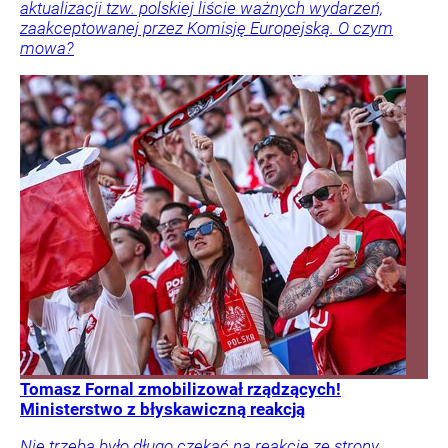
aktualizacji tzw. polskiej liście ważnych wydarzeń,
zaakceptowanej przez Komisję Europejską. O czym
mowa?
Tomasz Fornal zmobilizował rządzących!
Ministerstwo z błyskawiczną reakcją
Nie trzeba było długo czekać na reakcję ze strony