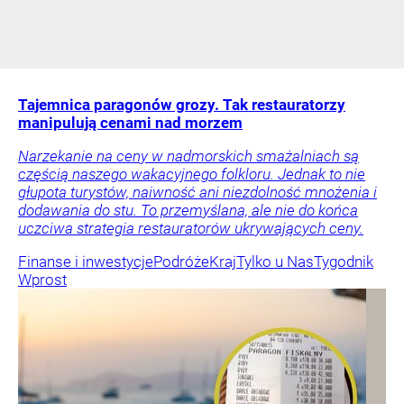
Tajemnica paragonów grozy. Tak restauratorzy
manipulują cenami nad morzem
Narzekanie na ceny w nadmorskich smażalniach są
częścią naszego wakacyjnego folkloru. Jednak to nie
głupota turystów, naiwność ani niezdolność mnożenia i
dodawania do stu. To przemyślana, ale nie do końca
uczciwa strategia restauratorów ukrywających ceny.
Finanse i inwestycje
Podróże
Kraj
Tylko u Nas
Tygodnik
Wprost