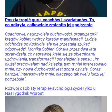
Poszła tropić guru, coachów i szarlatanów. To,
co odkryła, całkowicie zmieniło jej spojrzenie
Coachowie, nauczyciele duchowości, organizatorki
kręgów kobiet, twórcy kursów manifestacji. Ludzie
odchodzą od Kościoła, ale nie przestają szukać
odpowiedzi. Monika Sobień-Górska przez dwa lata
sprawdzała, co naprawdę kryje się za obietnicami
uzdrowienia, transformacji i odnalezienia sensu. „Im
dłużej pracowałam nad książką, tym mniej interesowało
mnie, czy nowa duchowość jest dobra czy zła. Coraz
bardziej interesowało mnie, dlaczego tak wielu ludzi jej
potrzebuje”.
Rozwój osobisty
Terapie
Psychologia
Życie
Tylko u
Nas
Tygodnik Wprost