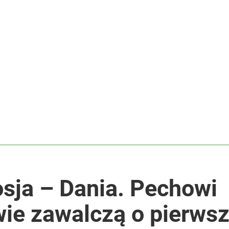
ały sukces
acy o przywróceniu CPN
y zostały w pamięci
osja – Dania. Pechowi
e zawalczą o pierwsz