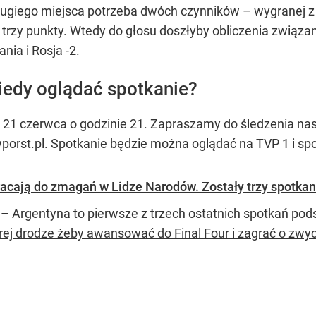
ugiego miejsca potrzeba dwóch czynników – wygranej z Ro
o trzy punkty. Wtedy do głosu doszłyby obliczenia zwi
nia i Rosja -2.
kiedy oglądać spotkanie?
 21 czerwca o godzinie 21. Zapraszamy do śledzenia nasz
porst.pl. Spotkanie będzie można oglądać na TVP 1 i spor
acają do zmagań w Lidze Narodów. Zostały trzy spotkan
 – Argentyna to pierwsze z trzech ostatnich spotkań pod
rej drodze żeby awansować do Final Four i zagrać o zwy