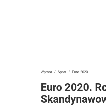
Polska flaga na czele Tour de France! Ależ wspani
dodaj
Tego sondażu premier nie może zlekceważyć. Pol
8
Ukrainka koszmarem Igi Świątek? Popsute urodzin
Wprost
/
Sport
/
Euro 2020
dodaj
Euro 2020. R
Skandynawowi