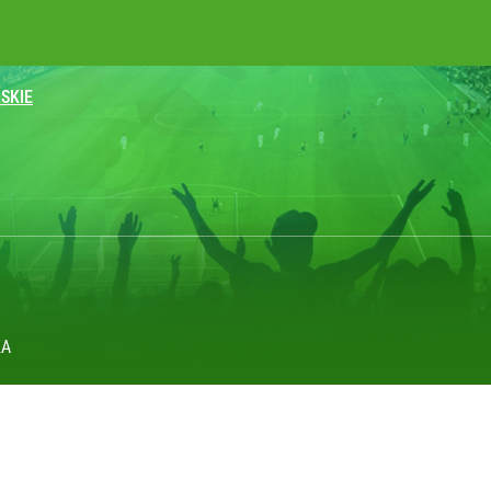
SKIE
koniec pięknej kariery
wiata patrzy z podziwem
KA
ł coś znacznie gorszego