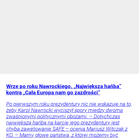
Wrze po roku Nawrockiego. „Największa hańba”
kontra „Cała Europa nam go zazdrości”
Po pierwszym roku prezydentury nic nie wskazuje na to,
żeby Karol Nawrocki wyciszył spory między dwoma
zwaśnionymi politycznymi obozami. – Dotychczas
największą hańbą na karcie jego prezydentury jest
chyba zawetowanie SAFE – ocenia Mariusz Witczak z
KO. – Mamy głowę państwa, z której możemy być