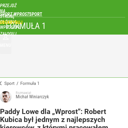
PRZEJDŹ
NA
SPORT WPROST
STRONĘ
GŁÓWNĄ
UBSKRYBUJ
FORMUŁA 1
WPROST.PL
ZALOGUJ
MENU
Sport
/
Formuła 1
Rozmawiał:
Michał Winiarczyk
Paddy Lowe dla „Wprost”: Robert
Kubica był jednym z najlepszych
kierowców, z którymi pracowałem