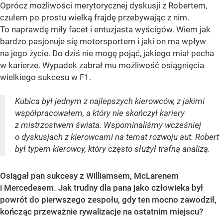
Oprócz możliwości merytorycznej dyskusji z Robertem,
czułem po prostu wielką frajdę przebywając z nim.
To naprawdę miły facet i entuzjasta wyścigów. Wiem jak
bardzo pasjonuje się motorsportem i jaki on ma wpływ
na jego życie. Do dziś nie mogę pojąć, jakiego miał pecha
w karierze. Wypadek zabrał mu możliwość osiągnięcia
wielkiego sukcesu w F1.
Kubica był jednym z najlepszych kierowców, z jakimi
współpracowałem, a który nie skończył kariery
z mistrzostwem świata. Wspominaliśmy wcześniej
o dyskusjach z kierowcami na temat rozwoju aut. Robert
był typem kierowcy, który często służył trafną analizą.
Osiągał pan sukcesy z Williamsem, McLarenem
i Mercedesem. Jak trudny dla pana jako człowieka był
powrót do pierwszego zespołu, gdy ten mocno zawodził,
kończąc przeważnie rywalizacje na ostatnim miejscu?