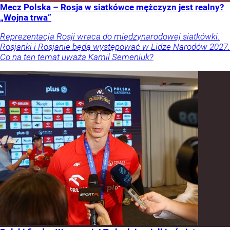
Mecz Polska – Rosja w siatkówce mężczyzn jest realny?
„Wojna trwa”
Reprezentacja Rosji wraca do międzynarodowej siatkówki.
Rosjanki i Rosjanie będą występować w Lidze Narodów 2027.
Co na ten temat uważa Kamil Semeniuk?