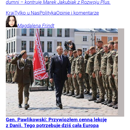
dumni – kontruje Marek Jakubiak z Rozwoju Plus.
Kraj
Tylko u Nas
Polityka
Opinie i komentarze
Magdalena
Frindt
Gen. Pawlikowski: Przywiozłem cenną lekcję
z Danii. Tego potrzebuje dziś cała Europa