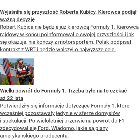
Wyjaśniła się przyszłość Roberta Kubicy. Kierowca podjął
ważną decyzję
Robert Kubica nie będzie już kierowcą Formuły 1. Kierowca
rajdowy w końcu poinformował o swojej przyszłości i jak
się okazuje, nie kończy z motorsportem. Polak podpisał
kontrakt z WRT i będzie walczył o najwyższe cele.
Wielki powrót do Formuły 1. Trzeba było na to czekać
aż 22 lata
Potwierdziły się informacje dotyczące Formuły 1, które
wcześniej pozostawały jedynie w sferze domysłów
i spekulacji. Po wieloletniej przerwie na powrót do F1
zdecydował się Ford. Wiadomo, jakie są plany
amerykańskiego producenta.