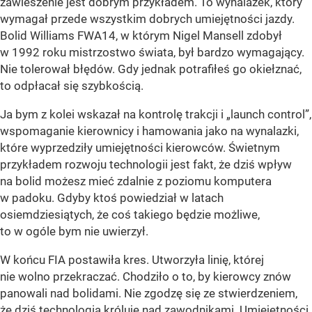
zawieszenie jest dobrym przykładem. To wynalazek, który
wymagał przede wszystkim dobrych umiejętności jazdy.
Bolid Williams FWA14, w którym Nigel Mansell zdobył
w 1992 roku mistrzostwo świata, był bardzo wymagający.
Nie tolerował błędów. Gdy jednak potrafiłeś go okiełznać,
to odpłacał się szybkością.
Ja bym z kolei wskazał na kontrolę trakcji i „launch control”,
wspomaganie kierownicy i hamowania jako na wynalazki,
które wyprzedziły umiejętności kierowców. Świetnym
przykładem rozwoju technologii jest fakt, że dziś wpływ
na bolid możesz mieć zdalnie z poziomu komputera
w padoku. Gdyby ktoś powiedział w latach
osiemdziesiątych, że coś takiego będzie możliwe,
to w ogóle bym nie uwierzył.
W końcu FIA postawiła kres. Utworzyła linię, której
nie wolno przekraczać. Chodziło o to, by kierowcy znów
panowali nad bolidami. Nie zgodzę się ze stwierdzeniem,
że dziś technologia króluje nad zawodnikami. Umiejętności