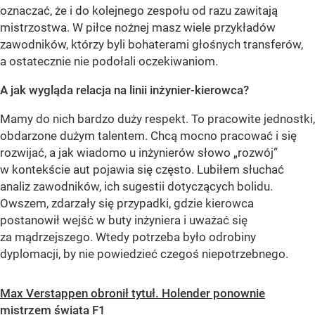
oznaczać, że i do kolejnego zespołu od razu zawitają
mistrzostwa. W piłce nożnej masz wiele przykładów
zawodników, którzy byli bohaterami głośnych transferów,
a ostatecznie nie podołali oczekiwaniom.
A jak wygląda relacja na linii inżynier-kierowca?
Mamy do nich bardzo duży respekt. To pracowite jednostki,
obdarzone dużym talentem. Chcą mocno pracować i się
rozwijać, a jak wiadomo u inżynierów słowo „rozwój”
w kontekście aut pojawia się często. Lubiłem słuchać
analiz zawodników, ich sugestii dotyczących bolidu.
Owszem, zdarzały się przypadki, gdzie kierowca
postanowił wejść w buty inżyniera i uważać się
za mądrzejszego. Wtedy potrzeba było odrobiny
dyplomacji, by nie powiedzieć czegoś niepotrzebnego.
Max Verstappen obronił tytuł. Holender ponownie
mistrzem świata F1