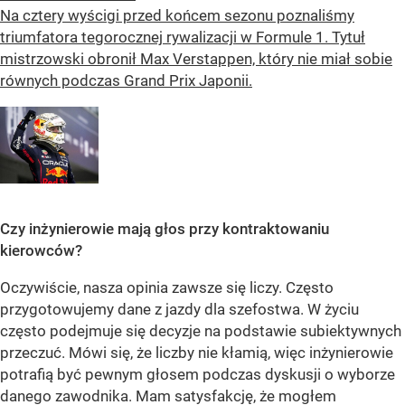
Na cztery wyścigi przed końcem sezonu poznaliśmy
triumfatora tegorocznej rywalizacji w Formule 1. Tytuł
mistrzowski obronił Max Verstappen, który nie miał sobie
równych podczas Grand Prix Japonii.
Czy inżynierowie mają głos przy kontraktowaniu
kierowców?
Oczywiście, nasza opinia zawsze się liczy. Często
przygotowujemy dane z jazdy dla szefostwa. W życiu
często podejmuje się decyzje na podstawie subiektywnych
przeczuć. Mówi się, że liczby nie kłamią, więc inżynierowie
potrafią być pewnym głosem podczas dyskusji o wyborze
danego zawodnika. Mam satysfakcję, że mogłem