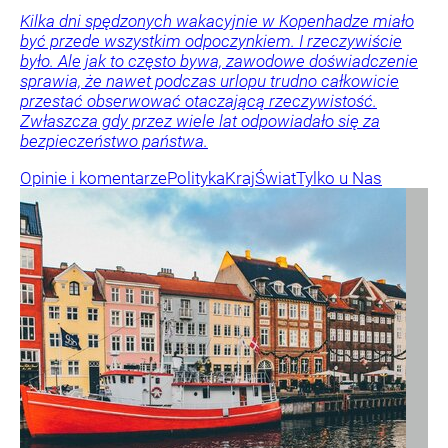
Kilka dni spędzonych wakacyjnie w Kopenhadze miało
być przede wszystkim odpoczynkiem. I rzeczywiście
było. Ale jak to często bywa, zawodowe doświadczenie
sprawia, że nawet podczas urlopu trudno całkowicie
przestać obserwować otaczającą rzeczywistość.
Zwłaszcza gdy przez wiele lat odpowiadało się za
bezpieczeństwo państwa.
Opinie i komentarze
Polityka
Kraj
Świat
Tylko u Nas