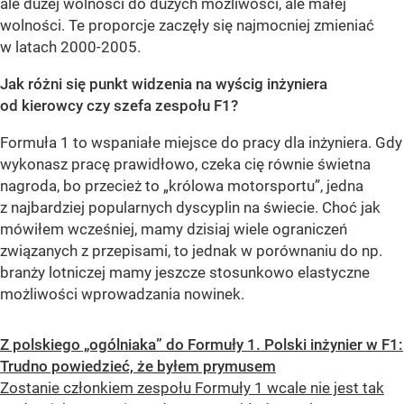
ale dużej wolności do dużych możliwości, ale małej
wolności. Te proporcje zaczęły się najmocniej zmieniać
w latach 2000-2005.
Jak różni się punkt widzenia na wyścig inżyniera
od kierowcy czy szefa zespołu F1?
Formuła 1 to wspaniałe miejsce do pracy dla inżyniera. Gdy
wykonasz pracę prawidłowo, czeka cię równie świetna
nagroda, bo przecież to „królowa motorsportu”, jedna
z najbardziej popularnych dyscyplin na świecie. Choć jak
mówiłem wcześniej, mamy dzisiaj wiele ograniczeń
związanych z przepisami, to jednak w porównaniu do np.
branży lotniczej mamy jeszcze stosunkowo elastyczne
możliwości wprowadzania nowinek.
Z polskiego „ogólniaka” do Formuły 1. Polski inżynier w F1:
Trudno powiedzieć, że byłem prymusem
Zostanie członkiem zespołu Formuły 1 wcale nie jest tak