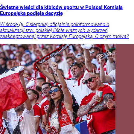
Świetne wieści dla kibiców sportu w Polsce! Komisja
Europejska podjęła decyzję
W środę (tj. 5 sierpnia) oficjalnie poinformowano o
aktualizacji tzw. polskiej liście ważnych wydarzeń,
zaakceptowanej przez Komisję Europejską. O czym mowa?