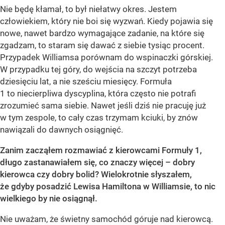
Nie będę kłamał, to był niełatwy okres. Jestem
człowiekiem, który nie boi się wyzwań. Kiedy pojawia się
nowe, nawet bardzo wymagające zadanie, na które się
zgadzam, to staram się dawać z siebie tysiąc procent.
Przypadek Williamsa porównam do wspinaczki górskiej.
W przypadku tej góry, do wejścia na szczyt potrzeba
dziesięciu lat, a nie sześciu miesięcy. Formuła
1 to niecierpliwa dyscyplina, która często nie potrafi
zrozumieć sama siebie. Nawet jeśli dziś nie pracuję już
w tym zespole, to cały czas trzymam kciuki, by znów
nawiązali do dawnych osiągnięć.
Zanim zacząłem rozmawiać z kierowcami Formuły 1,
długo zastanawiałem się, co znaczy więcej – dobry
kierowca czy dobry bolid? Wielokrotnie słyszałem,
że gdyby posadzić Lewisa Hamiltona w Williamsie, to nic
wielkiego by nie osiągnął.
Nie uważam, że świetny samochód góruje nad kierowcą.