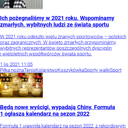
Ich pożegnaliśmy w 2021 roku. Wspominamy
zmarłych, wybitnych ludzi ze świata sportu
W 2021 roku odeszło wielu znanych sportowców – polskich
oraz zagranicznych. W święto zmarłych przypominamy
wybitnych reprezentantów poszczególnych dyscyplin
i wieloletnich współtwórców świata sportu.
1
lis
2021
11:05
Piłka nożna
Tenis
Kolarstwo
Koszykówka
Sporty walki
Sport
Będą nowe wyścigi, wypadają Chiny. Formuła
1 ogłasza kalendarz na sezon 2022
Formuła 1 ujawniła kalendarz na sezon 2022, z rekordowym