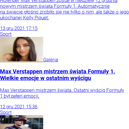
Holender Max Verstappen został w niedzielę 12 grudnia
nowym mistrzem świata Formuły 1. Automatycznie
na świecie głośno zrobiło się nie tylko o nim, ale także o jego
ukochanej Kelly Piquet.
13
gru
2021
17:15
Sport
Galeria
Max Verstappen mistrzem świata Formuły 1.
Wielkie emocje w ostatnim wyścigu
Max Verstappen mistrzem świata. Ostatni wyścig Formuły
1 był pełen emocji.
12
gru
2021
15:36
Sport