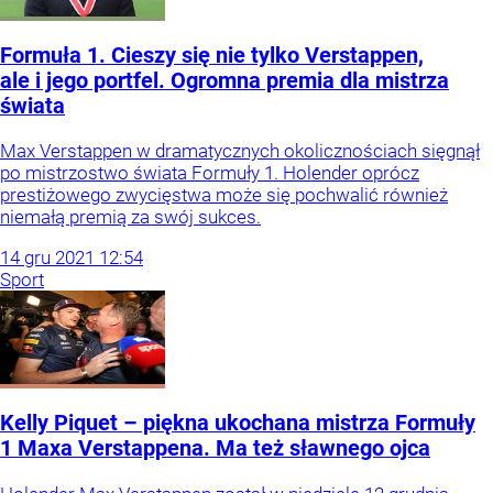
Formuła 1. Cieszy się nie tylko Verstappen,
ale i jego portfel. Ogromna premia dla mistrza
świata
Max Verstappen w dramatycznych okolicznościach sięgnął
po mistrzostwo świata Formuły 1. Holender oprócz
prestiżowego zwycięstwa może się pochwalić również
niemałą premią za swój sukces.
14
gru
2021
12:54
Sport
Kelly Piquet – piękna ukochana mistrza Formuły
1 Maxa Verstappena. Ma też sławnego ojca