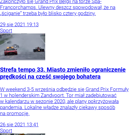
Zakończyło się Grand Prix Belgii na torze Spa-
Francorchamps. Ulewny deszcz spowodował, że na
„ściganie” trzeba było blisko cztery godziny.
29
sie
2021
19:13
Sport
Strefa tempo 33. Miasto zmieniło ograniczenie
prędkości na cześć swojego bohatera
W weekend 3-5 września odbędzie się Grand Prix Formuły
1 w holenderskim Zandvoort. Tor miał zadebiutować
w kalendarzu w sezonie 2020, ale plany pokrzyżowała
pandemia. Lokalne władze znalazły ciekawy sposób
na promocję.
26
sie
2021
13:41
Sport