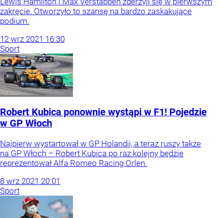
Lewis Hamilton i Max Verstappen zderzyli się w pierwszym
zakręcie. Otworzyło to szansę na bardzo zaskakujące
podium.
12
wrz
2021
16:30
Sport
Robert Kubica ponownie wystąpi w F1! Pojedzie
w GP Włoch
Najpierw wystartował w GP Holandii, a teraz ruszy także
na GP Włoch – Robert Kubica po raz kolejny będzie
reprezentował Alfa Romeo Racing Orlen.
8
wrz
2021
20:01
Sport