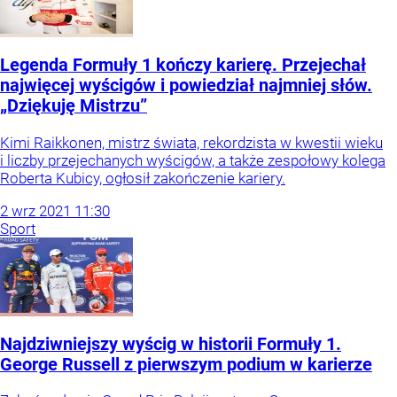
Legenda Formuły 1 kończy karierę. Przejechał
najwięcej wyścigów i powiedział najmniej słów.
„Dziękuję Mistrzu”
Kimi Raikkonen, mistrz świata, rekordzista w kwestii wieku
i liczby przejechanych wyścigów, a także zespołowy kolega
Roberta Kubicy, ogłosił zakończenie kariery.
2
wrz
2021
11:30
Sport
Najdziwniejszy wyścig w historii Formuły 1.
George Russell z pierwszym podium w karierze