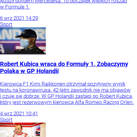
jeździł bolidem Mercedesa. To początek wielkich roszad
w Formule 1.
6
wrz
2021
14:29
Sport
Robert Kubica wraca do Formuły 1. Zobaczymy
Polaka w GP Holandii
Kierowca F1 Kimi Raikkonen otrzymał pozytywny wynik
testu na koronawirusa. 42-letni zawodnik nie ma objawów
i czuje się dobrze. W GP Holandii zastąpi go Robert Kubica,
który jest rezerwowym kierowcą Alfa Romeo Racing Orlen.
4
wrz
2021
10:41
Sport