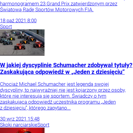
harmonogramem 23 Grand Prix zatwierdzonym przez
Światową Radę Sportów Motorowych FIA.
18
paź
2021
8:00
Sport
W jakiej dyscyplinie Schumacher zdobywał tytuły?
Zaskakująca odpowiedź w „Jeden z dziesięciu”
Chociaż Michael Schumacher jest legendą swojej
dyscypliny, to najwyraźniej nie jest kojarzony przez osoby,
które nie interesują się sportem. Świadczy o tym
zaskakująca odpowiedź uczestnika programu „Jeden
z dziesięciu”, którego zapytano...
30
wrz
2021
15:48
Skoki narciarskie
Sport