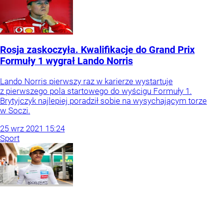
Rosja zaskoczyła. Kwalifikacje do Grand Prix
Formuły 1 wygrał Lando Norris
Lando Norris pierwszy raz w karierze wystartuje
z pierwszego pola startowego do wyścigu Formuły 1.
Brytyjczyk najlepiej poradził sobie na wysychającym torze
w Soczi.
25
wrz
2021
15:24
Sport