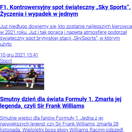
F1. Kontrowersyjny spot świąteczny „Sky Sports”.
Życzenia i wypadek w jednym
Już niedługo dowiemy się, kto zostanie najlepszym kierowcą
w 2021 roku. Już i tak gorącą i napiętą atmosferę podgrzał
świąteczny spot brytyjskiej stacji „SkySports”, w którym
użyto
10
gru
2021
15:41
Sport
Smutny dzień dla świata Formuły 1. Zmarła jej
legenda, czyli Sir Frank Williams
Smutne wieści dla fanów Formuły 1. Jedna z jej
największych legend, czy Sir Frank Williams, zmarła 28
listopada. Wieloletni boss ekipy Williams Racing odszedł,