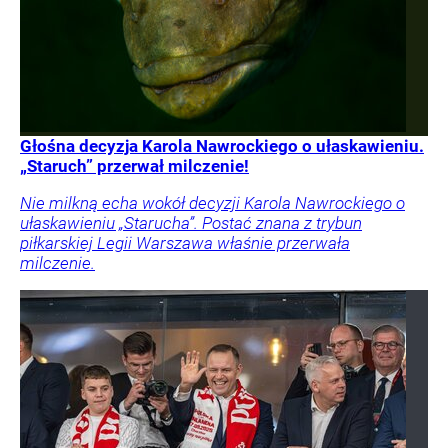
Głośna decyzja Karola Nawrockiego o ułaskawieniu.
„Staruch” przerwał milczenie!
Nie milkną echa wokół decyzji Karola Nawrockiego o
ułaskawieniu „Starucha”. Postać znana z trybun
piłkarskiej Legii Warszawa właśnie przerwała
milczenie.