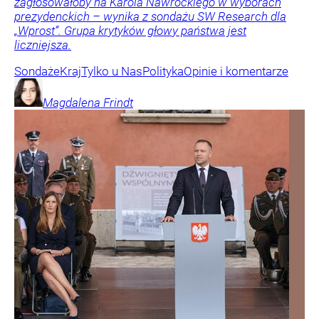
zagłosowałoby na Karola Nawrockiego w wyborach
prezydenckich – wynika z sondażu SW Research dla
„Wprost”. Grupa krytyków głowy państwa jest
liczniejsza.
Sondaże
Kraj
Tylko u Nas
Polityka
Opinie i komentarze
Magdalena
Frindt