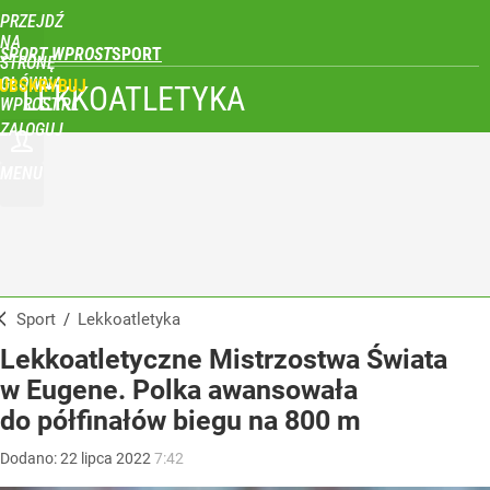
PRZEJDŹ
NA
SPORT WPROST
STRONĘ
GŁÓWNĄ
UBSKRYBUJ
LEKKOATLETYKA
WPROST.PL
ZALOGUJ
MENU
Sport
/
Lekkoatletyka
Lekkoatletyczne Mistrzostwa Świata
w Eugene. Polka awansowała
do półfinałów biegu na 800 m
Dodano:
22
lipca
2022
7:42