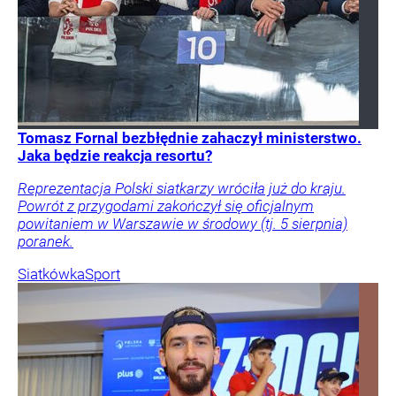
Tomasz Fornal bezbłędnie zahaczył ministerstwo.
Jaka będzie reakcja resortu?
Reprezentacja Polski siatkarzy wróciła już do kraju.
Powrót z przygodami zakończył się oficjalnym
powitaniem w Warszawie w środowy (tj. 5 sierpnia)
poranek.
Siatkówka
Sport