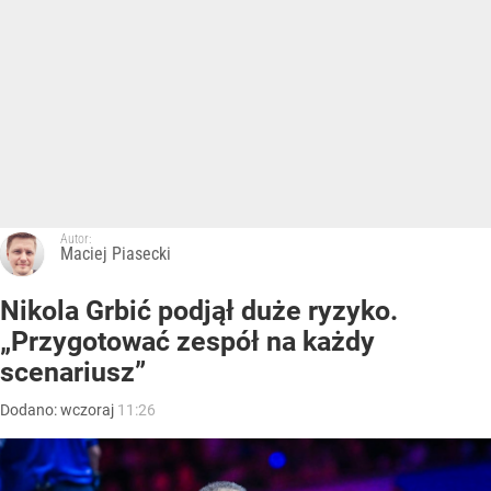
Autor:
Maciej Piasecki
Nikola Grbić podjął duże ryzyko.
„Przygotować zespół na każdy
scenariusz”
Dodano:
wczoraj
11:26