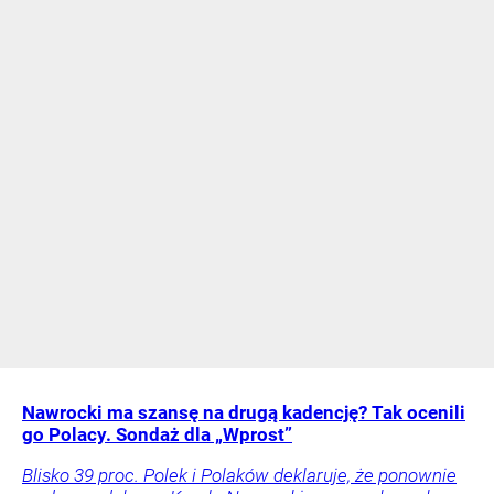
Nawrocki ma szansę na drugą kadencję? Tak ocenili
go Polacy. Sondaż dla „Wprost”
Blisko 39 proc. Polek i Polaków deklaruje, że ponownie