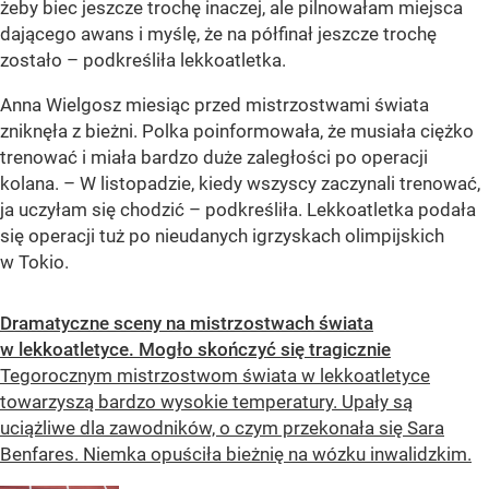
żeby biec jeszcze trochę inaczej, ale pilnowałam miejsca
dającego awans i myślę, że na półfinał jeszcze trochę
zostało – podkreśliła lekkoatletka.
Anna Wielgosz miesiąc przed mistrzostwami świata
zniknęła z bieżni. Polka poinformowała, że musiała ciężko
trenować i miała bardzo duże zaległości po operacji
kolana. – W listopadzie, kiedy wszyscy zaczynali trenować,
ja uczyłam się chodzić – podkreśliła. Lekkoatletka podała
się operacji tuż po nieudanych igrzyskach olimpijskich
w Tokio.
Dramatyczne sceny na mistrzostwach świata
w lekkoatletyce. Mogło skończyć się tragicznie
Tegorocznym mistrzostwom świata w lekkoatletyce
towarzyszą bardzo wysokie temperatury. Upały są
uciążliwe dla zawodników, o czym przekonała się Sara
Benfares. Niemka opuściła bieżnię na wózku inwalidzkim.