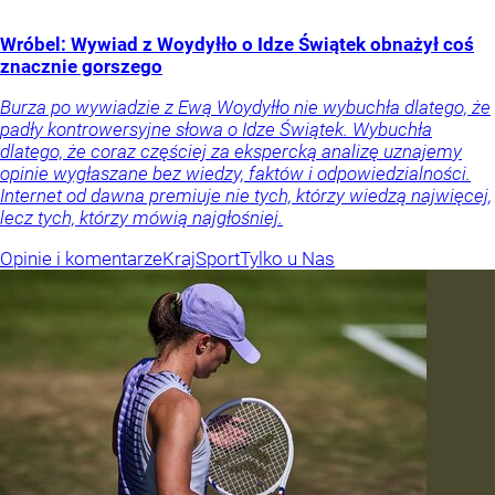
Wróbel: Wywiad z Woydyłło o Idze Świątek obnażył coś
znacznie gorszego
Burza po wywiadzie z Ewą Woydyłło nie wybuchła dlatego, że
padły kontrowersyjne słowa o Idze Świątek. Wybuchła
dlatego, że coraz częściej za ekspercką analizę uznajemy
opinie wygłaszane bez wiedzy, faktów i odpowiedzialności.
Internet od dawna premiuje nie tych, którzy wiedzą najwięcej,
lecz tych, którzy mówią najgłośniej.
Opinie i komentarze
Kraj
Sport
Tylko u Nas