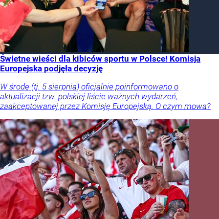
Świetne wieści dla kibiców sportu w Polsce! Komisja
Europejska podjęła decyzję
W środę (tj. 5 sierpnia) oficjalnie poinformowano o
aktualizacji tzw. polskiej liście ważnych wydarzeń,
zaakceptowanej przez Komisję Europejską. O czym mowa?