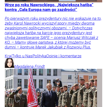
Wrze po roku Nawrockiego. „Największa hańba”
kontra „Cała Europa nam go zazdrości”
Po pierwszym roku prezydentury nic nie wskazuje na to,
żeby Karol Nawrocki wyciszył spory między dwoma
zwaśnionymi politycznymi obozami. – Dotychczas
największą hańbą na karcie jego prezydentury jest
chyba zawetowanie SAFE – ocenia Mariusz Witczak z
KO. – Mamy głowę państwa, z której możemy być
dumni – kontruje Marek Jakubiak z Rozwoju Plus.
Kraj
Tylko u Nas
Polityka
Opinie i komentarze
Magdalena
Frindt