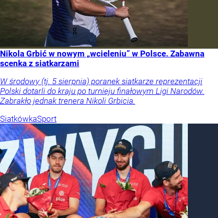
Nikola Grbić w nowym „wcieleniu” w Polsce. Zabawna
scenka z siatkarzami
W środowy (tj. 5 sierpnia) poranek siatkarze reprezentacji
Polski dotarli do kraju po turnieju finałowym Ligi Narodów.
Zabrakło jednak trenera Nikoli Grbicia.
Siatkówka
Sport