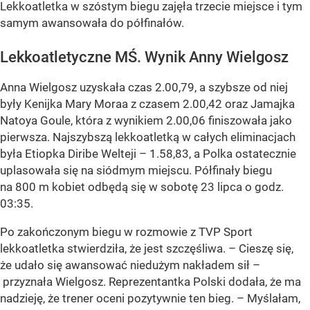
Lekkoatletka w szóstym biegu zajęła trzecie miejsce i tym
samym awansowała do półfinałów.
Lekkoatletyczne MŚ. Wynik Anny Wielgosz
Anna Wielgosz uzyskała czas 2.00,79, a szybsze od niej
były Kenijka Mary Moraa z czasem 2.00,42 oraz Jamajka
Natoya Goule, która z wynikiem 2.00,06 finiszowała jako
pierwsza. Najszybszą lekkoatletką w całych eliminacjach
była Etiopka Diribe Welteji – 1.58,83, a Polka ostatecznie
uplasowała się na siódmym miejscu. Półfinały biegu
na 800 m kobiet odbędą się w sobotę 23 lipca o godz.
03:35.
Po zakończonym biegu w rozmowie z TVP Sport
lekkoatletka stwierdziła, że jest szczęśliwa. – Cieszę się,
że udało się awansować niedużym nakładem sił –
przyznała Wielgosz. Reprezentantka Polski dodała, że ma
nadzieję, że trener oceni pozytywnie ten bieg. – Myślałam,