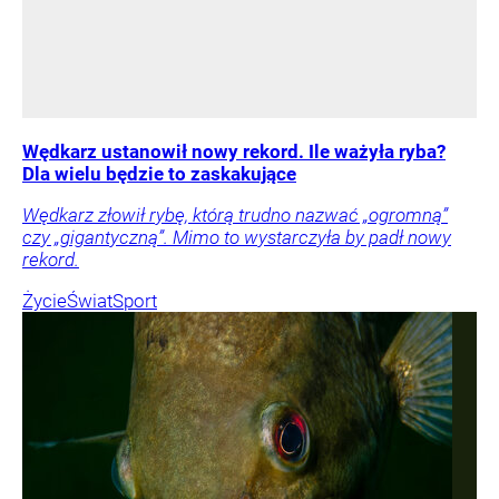
Wędkarz ustanowił nowy rekord. Ile ważyła ryba?
Dla wielu będzie to zaskakujące
Wędkarz złowił rybę, którą trudno nazwać „ogromną”
czy „gigantyczną”. Mimo to wystarczyła by padł nowy
rekord.
Życie
Świat
Sport