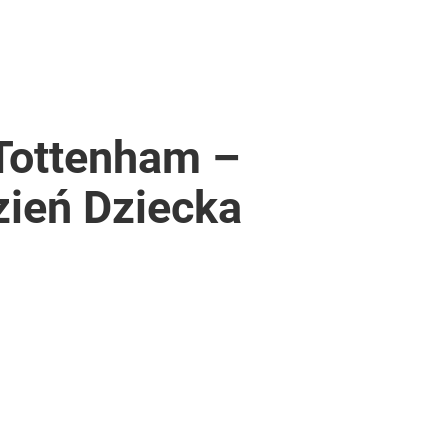
 Tottenham –
zień Dziecka