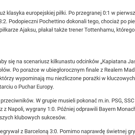
uż klasyka europejskiej piłki. Po przegranej 0:1 w pie
 3:2. Podopieczni Pochettino dokonali tego, chociaż po pi
piłkarze Ajaksu, płakał także trener Tottenhamu, którego 
aby się na scenariusz kilkunastu odcinków „Kapiatana Ja
iołów. Po porażce w ubiegłorocznym finale z Realem Madr
tórzy wypominają mu niezliczone porażki w kluczowych 
arciu o Puchar Europy.
h przeciwników. W grupie musieli pokonać m.in. PSG, SSC
z z Napoli, wygrany 1:0. Później odprawili Bayern Monac
ększych klubowych sukcesów.
grywał z Barceloną 3:0. Pomimo naprawdę świetnej gry 