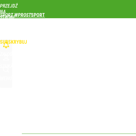
PRZEJDŹ
Udostępnij
0
Skomentuj
NA
SPORT WPROST
STRONĘ
GŁÓWNĄ
PIŁKA NOŻNA
SIATKÓWKA
TENIS
LEKKOATLETYKA
SKOKI NARCIAR
WPROST.PL
SUBSKRYBUJ
ZALOGUJ
SZUKAJ
MENU