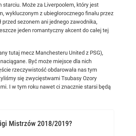
starciu. Może za Liverpoolem, który jest
m, wykluczonym z ubiegłorocznego finału przez
ł przed sezonem ani jednego zawodnika,
szcze jeden romantyczny akcent do całej tej
iany tutaj mecz Manchesteru United z PSG),
 naciągane. Być może miejsce dla nich
częście rzeczywistość obdarowała nas tym
szyliśmy się zwycięstwami Tsubasy Ozory
mi. I w tym roku nawet ci znacznie starsi będą
Ligi Mistrzów 2018/2019?