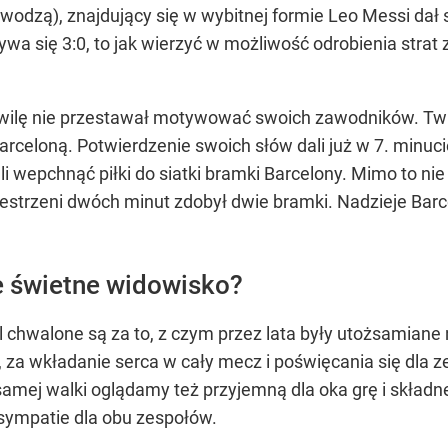
 wodzą), znajdujący się w wybitnej formie Leo Messi da
rywa się 3:0, to jak wierzyć w możliwość odrobienia str
lę nie przestawał motywować swoich zawodników. Twier
rceloną. Potwierdzenie swoich słów dali już w 7. minuci
gli wepchnąć piłki do siatki bramki Barcelony. Mimo to ni
estrzeni dwóch minut zdobył dwie bramki. Nadzieje Barce
je świetne widowisko?
 chwalone są za to, z czym przez lata były utożsamiane 
y, za wkładanie serca w cały mecz i poświęcania się dla 
 samej walki oglądamy też przyjemną dla oka grę i składne
 sympatie dla obu zespołów.