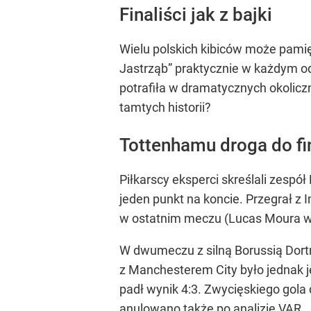
Finaliści jak z bajki
Wielu polskich kibiców może pamię
Jastrząb” praktycznie w każdym od
potrafiła w dramatycznych okolic
tamtych historii?
Tottenhamu droga do fi
Piłkarscy eksperci skreślali zespó
jeden punkt na koncie. Przegrał z 
w ostatnim meczu (Lucas Moura w
W dwumeczu z silną Borussią Dort
z Manchesterem City było jednak j
padł wynik 4:3. Zwycięskiego gol
anulowano także po analizie VAR.