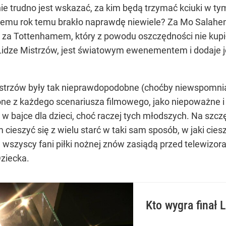
e trudno jest wskazać, za kim będą trzymać kciuki w tym 
óremu rok temu brakło naprawdę niewiele? Za Mo Salahe
 za Tottenhamem, który z powodu oszczędności nie kupi
Lidze Mistrzów, jest światowym ewenementem i dodaje je
gi Mistrzów były tak nieprawdopodobne (choćby niewspomn
ne z każdego scenariusza filmowego, jako niepoważne i
e w bajce dla dzieci, choć raczej tych młodszych. Na sz
ieszyć się z wielu starć w taki sam sposób, w jaki cie
a wszyscy fani piłki nożnej znów zasiądą przed telewizora
ziecka.
Kto wygra finał 