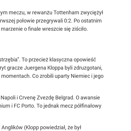
rwszym meczu, w rewanżu Tottenham zwyciężył
erwszej połowie przegrywali 0:2. Po ostatnim
marzenie o finale wreszcie się ziściło.
strzębia”. To przecież klasyczna opowieść
yt gracze Juergena Kloppa byli zdruzgotani,
momentach. Co zrobili uparty Niemiec i jego
 Napoli i Crvenę Zvezdę Belgrad. O awansie
hium i FC Porto. To jednak mecz półfinałowy
Anglików (Klopp powiedział, że był