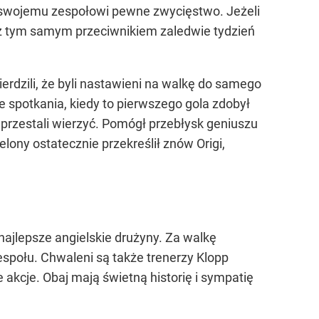
ł swojemu zespołowi pewne zwycięstwo. Jeżeli
at z tym samym przeciwnikiem zaledwie tydzień
dzili, że byli nastawieni na walkę do samego
e spotkania, kiedy to pierwszego gola zdobył
e przestali wierzyć. Pomógł przebłysk geniuszu
lony ostatecznie przekreślił znów Origi,
najlepsze angielskie drużyny. Za walkę
zespołu. Chwaleni są także trenerzy Klopp
 akcje. Obaj mają świetną historię i sympatię