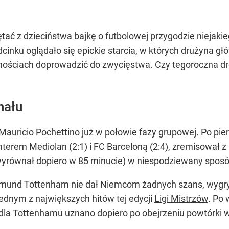
tać z dzieciństwa bajkę o futbolowej przygodzie niejak
cinku oglądało się epickie starcia, w których drużyna 
znościach doprowadzić do zwycięstwa. Czy tegoroczna d
nału
ł Mauricio Pochettino już w połowie fazy grupowej. Po p
Interem Mediolan (2:1) i FC Barceloną (2:4), zremisował z
yrównał dopiero w 85 minucie) w niespodziewany sposó
mund Tottenham nie dał Niemcom żadnych szans, wygrywaj
ednym z największych hitów tej edycji
Ligi Mistrzów
. Po
a dla Tottenhamu uznano dopiero po obejrzeniu powtórki