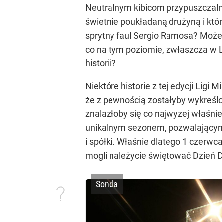
Neutralnym kibicom przypuszczalni
świetnie poukładaną drużyną i kt
sprytny faul Sergio Ramosa? Może
co na tym poziomie, zwłaszcza w 
historii?
Niektóre historie z tej edycji Li
że z pewnością zostałyby wykreślo
znalazłoby się co najwyżej właśni
unikalnym sezonem, pozwalającym c
i spółki. Właśnie dlatego 1 czerwc
mogli należycie świętować Dzień D
Sonda