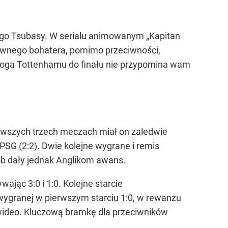
iego Tsubasy. W serialu animowanym „Kapitan
głównego bohatera, pomimo przeciwności,
roga Tottenhamu do finału nie przypomina wam
ierwszych trzech meczach miał on zaledwie
 PSG (2:2). Dwie kolejne wygrane i remis
b dały jednak Anglikom awans.
ąc 3:0 i 1:0. Kolejne starcie
 wygranej w pierwszym starciu 1:0, w rewanżu
 wideo. Kluczową bramkę dla przeciwników