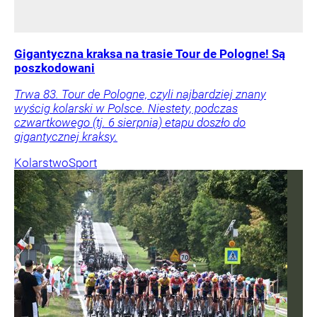
Gigantyczna kraksa na trasie Tour de Pologne! Są
poszkodowani
Trwa 83. Tour de Pologne, czyli najbardziej znany
wyścig kolarski w Polsce. Niestety, podczas
czwartkowego (tj. 6 sierpnia) etapu doszło do
gigantycznej kraksy.
Kolarstwo
Sport