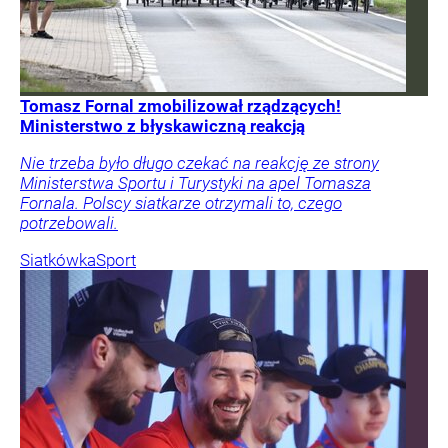
Tomasz Fornal zmobilizował rządzących!
Ministerstwo z błyskawiczną reakcją
Nie trzeba było długo czekać na reakcję ze strony
Ministerstwa Sportu i Turystyki na apel Tomasza
Fornala. Polscy siatkarze otrzymali to, czego
potrzebowali.
Siatkówka
Sport