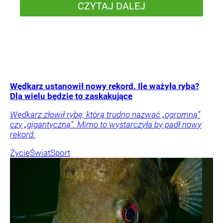
CZYTAJ DALEJ
Wędkarz ustanowił nowy rekord. Ile ważyła ryba?
Dla wielu będzie to zaskakujące
Wędkarz złowił rybę, którą trudno nazwać „ogromną”
czy „gigantyczną”. Mimo to wystarczyła by padł nowy
rekord.
Życie
Świat
Sport