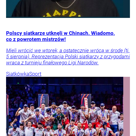
Polscy siatkarze utknęli w Chinach. Wiadomo,
co z powrotem mistrzów!
Mieli wrócić we wtorek, a ostatecznie wrócą w środę (tj.
5 sierpnia). Reprezentacja Polski siatkarzy z przygodami
wraca z turnieju finałowego Ligi Narodów.
Siatkówka
Sport