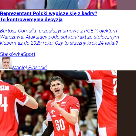
Reprezentant Polski wypisze się z kadry?
To kontrowersyjna decyzja
Bartosz Gomułka przedłużył umowę z PGE Projektem
Warszawa. Atakujący podpisał kontrakt ze stołecznym
klubem aż do 2029 roku. Czy to słuszny krok 24-latka?
Siatkówka
Sport
Maciej
Piasecki