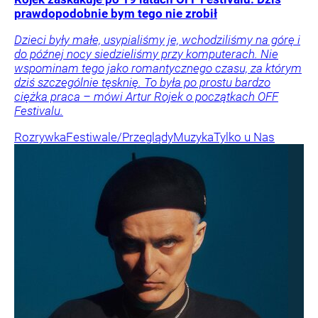
prawdopodobnie bym tego nie zrobił
Dzieci były małe, usypialiśmy je, wchodziliśmy na górę i
do późnej nocy siedzieliśmy przy komputerach. Nie
wspominam tego jako romantycznego czasu, za którym
dziś szczególnie tęsknię. To była po prostu bardzo
ciężka praca – mówi Artur Rojek o początkach OFF
Festivalu.
Rozrywka
Festiwale/Przeglądy
Muzyka
Tylko u Nas