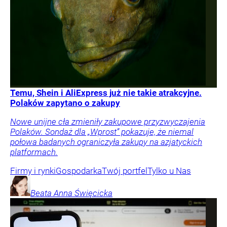
Temu, Shein i AliExpress już nie takie atrakcyjne.
Polaków zapytano o zakupy
Nowe unijne cła zmieniły zakupowe przyzwyczajenia
Polaków. Sondaż dla „Wprost” pokazuje, że niemal
połowa badanych ograniczyła zakupy na azjatyckich
platformach.
Firmy i rynki
Gospodarka
Twój portfel
Tylko u Nas
Beata Anna
Święcicka