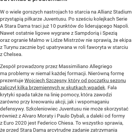
W o wiele gorszych nastrojach to starcia na Allianz Stadium
przystąpią piłkarze Juventusu. Po sześciu kolejkach Serie
A Stara Dama traci już 10 punktów do liderującego Napoli.
Nawet ostatnie ligowe wygrane z Sampdorią i Spezią
oraz ogranie Malmo w Lidze Mistrzów nie sprawią, że ekipa
z Turynu zacznie być upatrywana w roli faworyta w starciu
z Chelsea.
Zespół prowadzony przez Massimiliano Allegriego
ma problemy w niemal każdej formacji. Nierówną formę
prezentuje
Wojciech Szczęsny, który od początku sezonu
zaliczył kilka brzemiennych w skutkach wpadek
. Fala
krytyki spada także na linię pomocy, która zawodzi
zarówno przy kreowaniu akcji, jak i wspomaganiu
defensywy. Szkoleniowiec Juventusu nie może skorzystać
również z Alvaro Moraty i Paulo Dybali, a daleki od formy
z Euro 2020 jest Federico Chiesa. To wszystko sprawia,
że przed Starą Damą arcytrudne zadanie zatrzymania