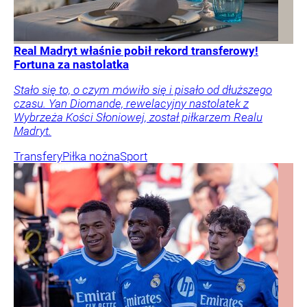
Real Madryt właśnie pobił rekord transferowy!
Fortuna za nastolatka
Stało się to, o czym mówiło się i pisało od dłuższego
czasu. Yan Diomande, rewelacyjny nastolatek z
Wybrzeża Kości Słoniowej, został piłkarzem Realu
Madryt.
Transfery
Piłka nożna
Sport