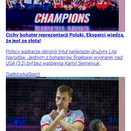
Cichy bohater reprezentacji Polski. Eksperci wiedzą,
że jest ze złota!
Polscy siatkarze obronili tytuł najlepszej drużyny Ligi
Narodów. Jednym z bohaterów finałowej wygranej nad
USA (3:2) był bez wątpienia Kamil Semeniuk.
Siatkówka
Sport