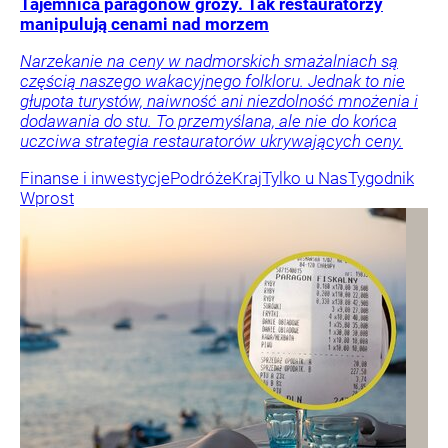
Tajemnica paragonów grozy. Tak restauratorzy
manipulują cenami nad morzem
Narzekanie na ceny w nadmorskich smażalniach są
częścią naszego wakacyjnego folkloru. Jednak to nie
głupota turystów, naiwność ani niezdolność mnożenia i
dodawania do stu. To przemyślana, ale nie do końca
uczciwa strategia restauratorów ukrywających ceny.
Finanse i inwestycje
Podróże
Kraj
Tylko u Nas
Tygodnik
Wprost