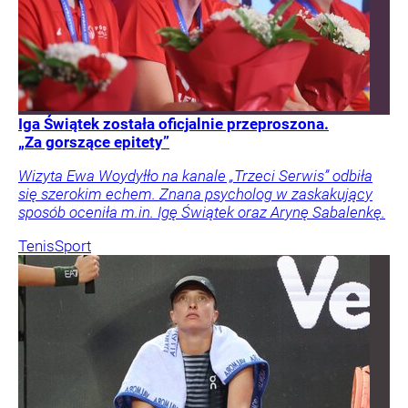
Iga Świątek została oficjalnie przeproszona.
„Za gorszące epitety”
Wizyta Ewa Woydyłło na kanale „Trzeci Serwis” odbiła
się szerokim echem. Znana psycholog w zaskakujący
sposób oceniła m.in. Igę Świątek oraz Arynę Sabalenkę.
Tenis
Sport