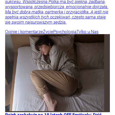
sukcesu. Współczesna Polka ma być piękna, zadbana,
wysportowana, przedsiębiorcza, emocjonalnie dojrzała.
Ma być dobrą matką, partnerką i przyjaciółką. A jeśli nie
spełnia wszystkich tych oczekiwań, często sama staje
się swoim najsurowszym sędzią.
Opinie i komentarze
Życie
Psychologia
Tylko u Nas
Rojek zaskakuje po 19 latach OFF Festivalu: Dziś