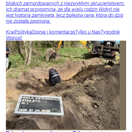
bliskich zamordowanych z niezwykłym okrucieństwem.
Ich dramat przypomina, że dla wielu rodzin Wołyń nie
jest historią zamkniętą, lecz bolesną raną, która do dziś
nie została zagojona.
Kraj
Polityka
Opinie i komentarze
Tylko u Nas
Tygodnik
Wprost