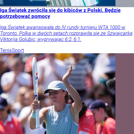
Iga Świątek zwróciła się do kibiców z Polski. Będzie
potrzebować pomocy
Iga Świątek awansowała do IV rundy turnieju WTA 1000 w
Toronto. Polka w dwóch setach rozprawiła się ze Szwajcarką
Viktorija Golubic, wygrywając 6:2, 6:1.
Tenis
Sport