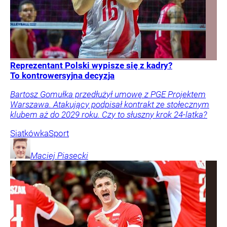
Reprezentant Polski wypisze się z kadry?
To kontrowersyjna decyzja
Bartosz Gomułka przedłużył umowę z PGE Projektem
Warszawa. Atakujący podpisał kontrakt ze stołecznym
klubem aż do 2029 roku. Czy to słuszny krok 24-latka?
Siatkówka
Sport
Maciej
Piasecki