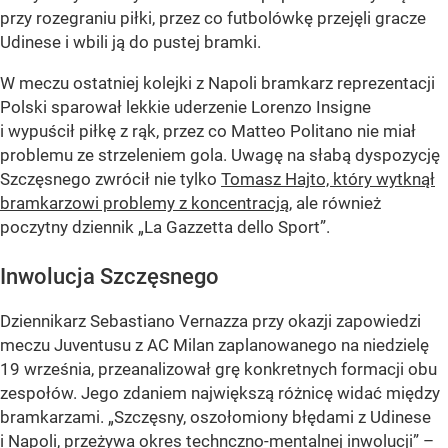
przy rozegraniu piłki, przez co futbolówkę przejęli gracze
Udinese i wbili ją do pustej bramki.
W meczu ostatniej kolejki z Napoli bramkarz reprezentacji
Polski sparował lekkie uderzenie Lorenzo Insigne
i wypuścił piłkę z rąk, przez co Matteo Politano nie miał
problemu ze strzeleniem gola. Uwagę na słabą dyspozycję
Szczęsnego zwrócił nie tylko
Tomasz Hajto, który wytknął
bramkarzowi problemy z koncentracją
, ale również
poczytny dziennik „La Gazzetta dello Sport”.
Inwolucja Szczęsnego
Dziennikarz Sebastiano Vernazza przy okazji zapowiedzi
meczu Juventusu z AC Milan zaplanowanego na niedzielę
19 września, przeanalizował grę konkretnych formacji obu
zespołów. Jego zdaniem największą różnicę widać między
bramkarzami.
„Szczęsny, oszołomiony błędami z Udinese
i Napoli, przeżywa okres technczno-mentalnej inwolucji”
–