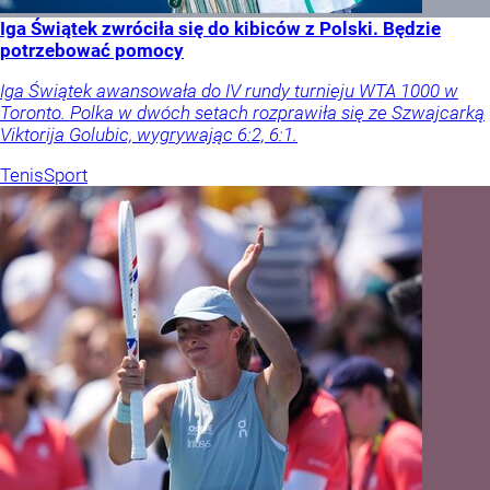
Iga Świątek zwróciła się do kibiców z Polski. Będzie
potrzebować pomocy
Iga Świątek awansowała do IV rundy turnieju WTA 1000 w
Toronto. Polka w dwóch setach rozprawiła się ze Szwajcarką
Viktorija Golubic, wygrywając 6:2, 6:1.
Tenis
Sport