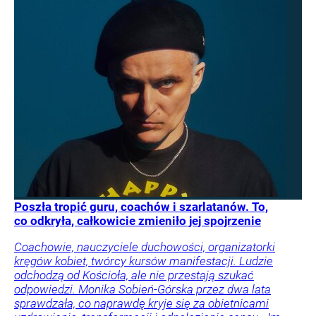
Poszła tropić guru, coachów i szarlatanów. To,
co odkryła, całkowicie zmieniło jej spojrzenie
Coachowie, nauczyciele duchowości, organizatorki
kręgów kobiet, twórcy kursów manifestacji. Ludzie
odchodzą od Kościoła, ale nie przestają szukać
odpowiedzi. Monika Sobień-Górska przez dwa lata
sprawdzała, co naprawdę kryje się za obietnicami