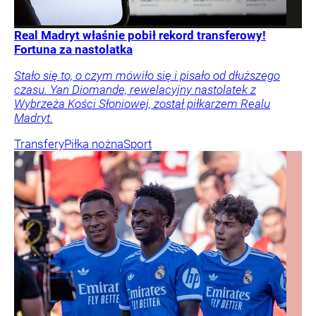
Real Madryt właśnie pobił rekord transferowy!
Fortuna za nastolatka
Stało się to, o czym mówiło się i pisało od dłuższego
czasu. Yan Diomande, rewelacyjny nastolatek z
Wybrzeża Kości Słoniowej, został piłkarzem Realu
Madryt.
Transfery
Piłka nożna
Sport