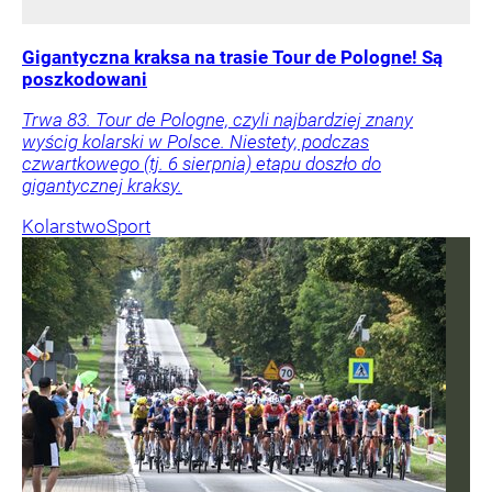
Gigantyczna kraksa na trasie Tour de Pologne! Są
poszkodowani
Trwa 83. Tour de Pologne, czyli najbardziej znany
wyścig kolarski w Polsce. Niestety, podczas
czwartkowego (tj. 6 sierpnia) etapu doszło do
gigantycznej kraksy.
Kolarstwo
Sport