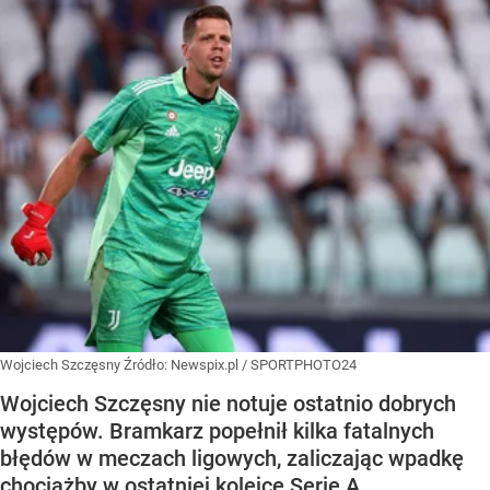
Wojciech Szczęsny
Źródło:
Newspix.pl
/
SPORTPHOTO24
Wojciech Szczęsny nie notuje ostatnio dobrych
występów. Bramkarz popełnił kilka fatalnych
błędów w meczach ligowych, zaliczając wpadkę
chociażby w ostatniej kolejce Serie A.