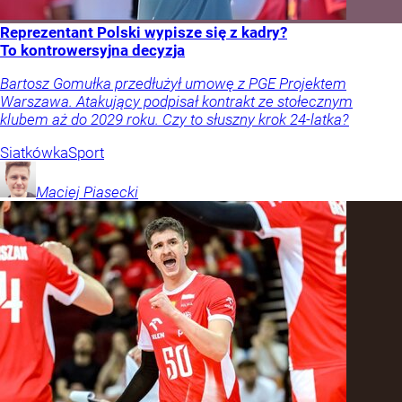
Reprezentant Polski wypisze się z kadry?
To kontrowersyjna decyzja
Bartosz Gomułka przedłużył umowę z PGE Projektem
Warszawa. Atakujący podpisał kontrakt ze stołecznym
klubem aż do 2029 roku. Czy to słuszny krok 24-latka?
Siatkówka
Sport
Maciej
Piasecki