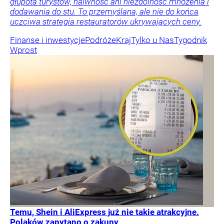
głupota turystów, naiwność ani niezdolność mnożenia i
dodawania do stu. To przemyślana, ale nie do końca
uczciwa strategia restauratorów ukrywających ceny.
Finanse i inwestycje
Podróże
Kraj
Tylko u Nas
Tygodnik
Wprost
Temu, Shein i AliExpress już nie takie atrakcyjne.
Polaków zapytano o zakupy