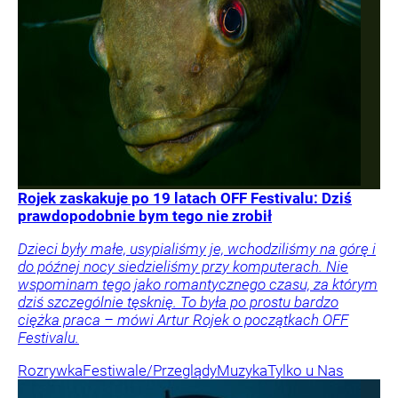
Rojek zaskakuje po 19 latach OFF Festivalu: Dziś
prawdopodobnie bym tego nie zrobił
Dzieci były małe, usypialiśmy je, wchodziliśmy na górę i
do późnej nocy siedzieliśmy przy komputerach. Nie
wspominam tego jako romantycznego czasu, za którym
dziś szczególnie tęsknię. To była po prostu bardzo
ciężka praca – mówi Artur Rojek o początkach OFF
Festivalu.
Rozrywka
Festiwale/Przeglądy
Muzyka
Tylko u Nas