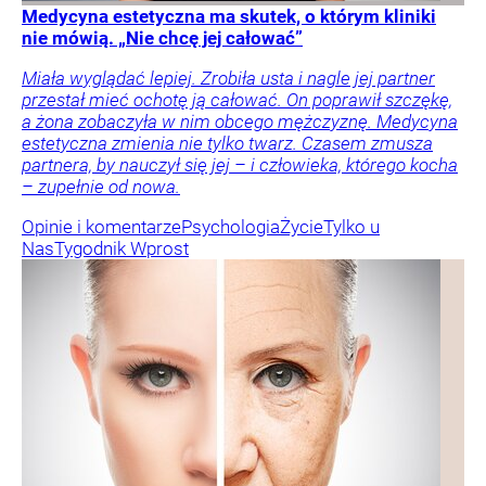
Medycyna estetyczna ma skutek, o którym kliniki
nie mówią. „Nie chcę jej całować”
Miała wyglądać lepiej. Zrobiła usta i nagle jej partner
przestał mieć ochotę ją całować. On poprawił szczękę,
a żona zobaczyła w nim obcego mężczyznę. Medycyna
estetyczna zmienia nie tylko twarz. Czasem zmusza
partnera, by nauczył się jej – i człowieka, którego kocha
– zupełnie od nowa.
Opinie i komentarze
Psychologia
Życie
Tylko u
Nas
Tygodnik Wprost