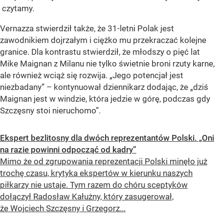
czytamy.
Vernazza stwierdził także, że 31-letni Polak jest
zawodnikiem dojrzałym i ciężko mu przekraczać kolejne
granice. Dla kontrastu stwierdził, że młodszy o pięć lat
Mike Maignan z Milanu nie tylko świetnie broni rzuty karne,
ale również wciąż się rozwija.
„Jego potencjał jest
niezbadany”
– kontynuował dziennikarz dodając, że
„dziś
Maignan jest w windzie, która jedzie w górę, podczas gdy
Szczęsny stoi nieruchomo”
.
Ekspert bezlitosny dla dwóch reprezentantów Polski. „Oni
na razie powinni odpocząć od kadry”
Mimo że od zgrupowania reprezentacji Polski minęło już
trochę czasu, krytyka ekspertów w kierunku naszych
piłkarzy nie ustaje. Tym razem do chóru sceptyków
dołączył Radosław Kałużny, który zasugerował,
że Wojciech Szczęsny i Grzegorz...