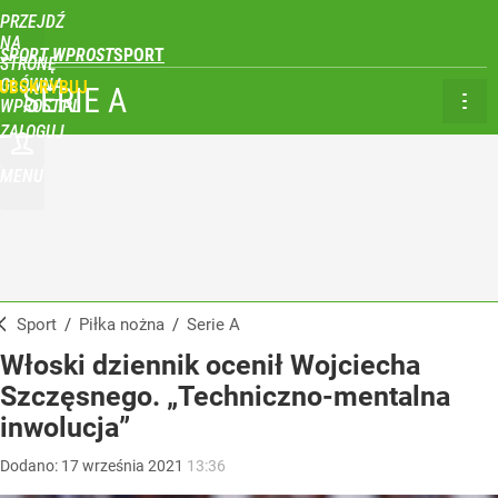
PRZEJDŹ
NA
SPORT WPROST
STRONĘ
GŁÓWNĄ
UBSKRYBUJ
SERIE A
WPROST.PL
ZALOGUJ
MENU
Sport
/
Piłka nożna
/
Serie A
Włoski dziennik ocenił Wojciecha
Szczęsnego. „Techniczno-mentalna
inwolucja”
Dodano:
17
września
2021
13:36