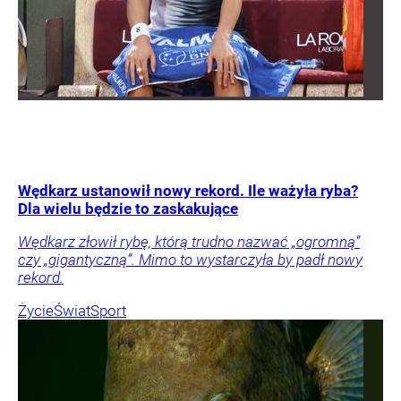
Wędkarz ustanowił nowy rekord. Ile ważyła ryba?
Dla wielu będzie to zaskakujące
Wędkarz złowił rybę, którą trudno nazwać „ogromną”
czy „gigantyczną”. Mimo to wystarczyła by padł nowy
rekord.
Życie
Świat
Sport