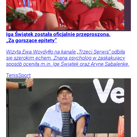
Iga Świątek została oficjalnie przeproszona.
„Za gorszące epitety”
Wizyta Ewa Woydyłło na kanale „Trzeci Serwis” odbiła
się szerokim echem. Znana psycholog w zaskakujący
sposób oceniła m.in. Igę Świątek oraz Arynę Sabalenkę.
Tenis
Sport