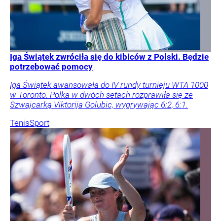
Iga Świątek zwróciła się do kibiców z Polski. Będzie
potrzebować pomocy
Iga Świątek awansowała do IV rundy turnieju WTA 1000
w Toronto. Polka w dwóch setach rozprawiła się ze
Szwajcarką Viktorija Golubic, wygrywając 6:2, 6:1.
Tenis
Sport