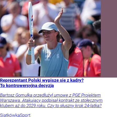
Reprezentant Polski wypisze się z kadry?
To kontrowersyjna decyzja
Bartosz Gomułka przedłużył umowę z PGE Projektem
Warszawa. Atakujący podpisał kontrakt ze stołecznym
klubem aż do 2029 roku. Czy to słuszny krok 24-latka?
Siatkówka
Sport