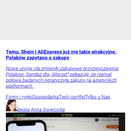
Temu, Shein i AliExpress już nie takie atrakcyjne.
Polaków zapytano o zakupy
Nowe unijne cła zmieniły zakupowe przyzwyczajenia
Polaków. Sondaż dla „Wprost” pokazuje, że niemal
połowa badanych ograniczyła zakupy na azjatyckich
platformach.
Firmy i rynki
Gospodarka
Twój portfel
Tylko u Nas
Beata Anna
Święcicka