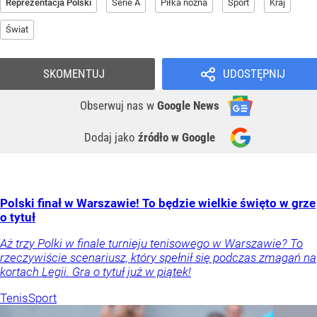
Reprezentacja Polski
Serie A
Piłka nożna
Sport
Kraj
Świat
SKOMENTUJ
UDOSTĘPNIJ
Obserwuj nas
w
Google News
Dodaj jako
źródło w Google
Polski finał w Warszawie! To będzie wielkie święto w grze
o tytuł
Aż trzy Polki w finale turnieju tenisowego w Warszawie? To
rzeczywiście scenariusz, który spełnił się podczas zmagań na
kortach Legii. Gra o tytuł już w piątek!
Tenis
Sport