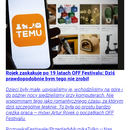
Rojek zaskakuje po 19 latach OFF Festivalu: Dziś
prawdopodobnie bym tego nie zrobił
Dzieci były małe, usypialiśmy je, wchodziliśmy na górę i
do późnej nocy siedzieliśmy przy komputerach. Nie
wspominam tego jako romantycznego czasu, za którym
dziś szczególnie tęsknię. To była po prostu bardzo
ciężka praca – mówi Artur Rojek o początkach OFF
Festivalu.
Rozrywka
Festiwale/Przeglądy
Muzyka
Tylko u Nas