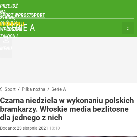
PRZEJDŹ
NA
SPORT WPROST
STRONĘ
GŁÓWNĄ
UBSKRYBUJ
SERIE A
WPROST.PL
ZALOGUJ
MENU
Sport
/
Piłka nożna
/
Serie A
Czarna niedziela w wykonaniu polskich
bramkarzy. Włoskie media bezlitosne
dla jednego z nich
Dodano:
23
sierpnia
2021
10:10