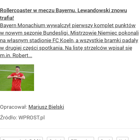
Rollercoaster w meczu Bayernu. Lewandowski znowu
trafia!
Bayern Monachium wywalczył pierwszy komplet punktów
w nowym sezonie Bundesligi. Mistrzowie Niemiec pokonali
na własnym stadionie FC Koeln, a wszystkie bramki padały
w drugiej części spotkania. Na listę strzelców wpisał się
m.in. Robert...
Opracował:
Mariusz Bielski
Źródło:
WPROST.pl