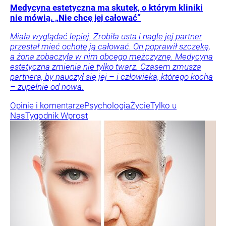
Medycyna estetyczna ma skutek, o którym kliniki
nie mówią. „Nie chcę jej całować”
Miała wyglądać lepiej. Zrobiła usta i nagle jej partner
przestał mieć ochotę ją całować. On poprawił szczękę,
a żona zobaczyła w nim obcego mężczyznę. Medycyna
estetyczna zmienia nie tylko twarz. Czasem zmusza
partnera, by nauczył się jej – i człowieka, którego kocha
– zupełnie od nowa.
Opinie i komentarze
Psychologia
Życie
Tylko u
Nas
Tygodnik Wprost