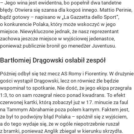
– Jego wina jest ewidentna, bo popełnił dwa tandetne
błędy. Otwiera się szansa dla kogoś innego. Mattio Perinie,
bądź gotowy – napisano w „La Gazzetta dello Sport”,
o konkurencie Polaka, który może wskoczyć w jego
miejsce. Niewykluczone jednak, że nasz reprezentant
zachowa jeszcze miejsce w wyjściowej jedenastce,
ponieważ publicznie bronił go menedżer Juventusu.
Bartłomiej Drągowski osłabił zespół
Później odbył się też mecz AS Romy i Fiorentiny. W drużynie
gości wystąpił Drągowski, lecz on również źle będzie
wspominał to spotkanie. Nie dość, że jego ekipa przegrała
1:3, to on sam rozegrał nieco ponad kwadrans. To efekt
czerwonej kartki, którą zobaczył już w 17. minucie za faul
na Tammym Abrahamie poza polem karnym. Faktem jest,
że był to podwójny błąd Polaka – spóźnił się z wyjściem,
a do tego wydaje się, że w ogóle niepotrzebnie ruszał
z bramki, ponieważ Anglik zbiegał w kierunku skrzydła.