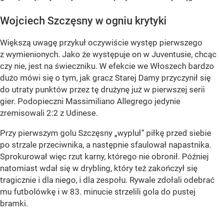
Wojciech Szczęsny w ogniu krytyki
Większą uwagę przykuł oczywiście występ pierwszego
z wymienionych. Jako że występuje on w Juventusie, chcąc
czy nie, jest na świeczniku. W efekcie we Włoszech bardzo
dużo mówi się o tym, jak gracz Starej Damy przyczynił się
do utraty punktów przez tę drużynę już w pierwszej serii
gier. Podopieczni Massimiliano Allegrego jedynie
zremisowali 2:2 z Udinese.
Przy pierwszym golu Szczęsny „wypluł” piłkę przed siebie
po strzale przeciwnika, a następnie sfaulował napastnika.
Sprokurował więc rzut karny, którego nie obronił. Później
natomiast wdał się w drybling, który też zakończył się
tragicznie i dla niego, i dla zespołu. Rywale zdołali odebrać
mu futbolówkę i w 83. minucie strzelili gola do pustej
bramki.