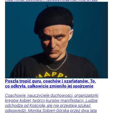
Poszła tropić guru, coachów i szarlatanów. To,
co odkryła, całkowicie zmieniło jej spojrzenie
Coachowie, nauczyciele duchowości, organizatorki
kręgów kobiet, twórcy kursów manifestacji. Ludzie
odchodzą od Kościoła, ale nie przestają szukać
odpowiedzi. Monika Sobień-Górska przez dwa lata