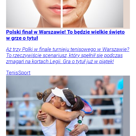
Polski finał w Warszawie! To będzie wielkie święto
w grze o tytuł
Aż trzy Polki w finale turnieju tenisowego w Warszawie?
To rzeczywiście scenariusz, który spełnił się podczas
zmagań na kortach Legii. Gra o tytuł już w piątek!
Tenis
Sport