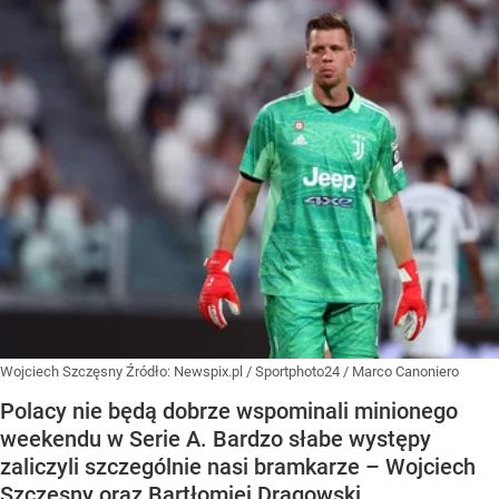
Wojciech Szczęsny
Źródło:
Newspix.pl
/
Sportphoto24 / Marco Canoniero
Polacy nie będą dobrze wspominali minionego
weekendu w Serie A. Bardzo słabe występy
zaliczyli szczególnie nasi bramkarze – Wojciech
Szczęsny oraz Bartłomiej Drągowski.