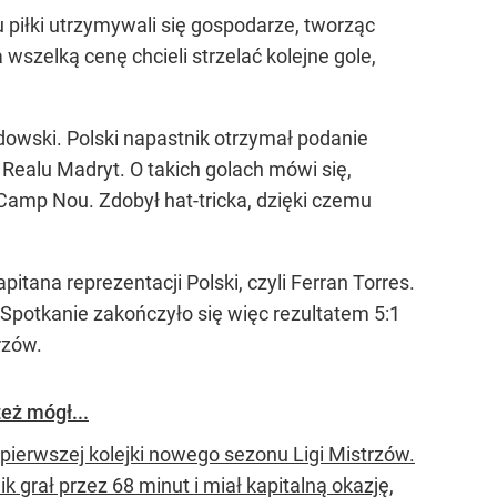
u piłki utrzymywali się gospodarze, tworząc
zelką cenę chcieli strzelać kolejne gole,
dowski. Polski napastnik otrzymał podanie
 Realu Madryt. O takich golach mówi się,
 Camp Nou. Zdobył hat-tricka, dzięki czemu
apitana reprezentacji Polski, czyli Ferran Torres.
. Spotkanie zakończyło się więc rezultatem 5:1
rzów.
eż mógł...
pierwszej kolejki nowego sezonu Ligi Mistrzów.
 grał przez 68 minut i miał kapitalną okazję,