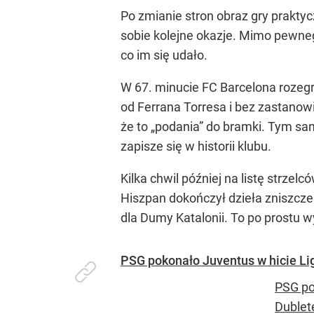
Po zmianie stron obraz gry praktyc
sobie kolejne okazje. Mimo pewne
co im się udało.
W 67. minucie FC Barcelona rozegr
od Ferrana Torresa i bez zastanowi
że to „podania” do bramki. Tym sam
zapisze się w historii klubu.
Kilka chwil później na listę strzelc
Hiszpan dokończył dzieła zniszczeni
dla Dumy Katalonii. To po prostu 
PSG pokonało Juventus w hicie Lig
PSG po
Dublet