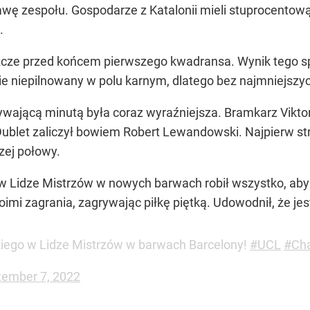
awę zespołu. Gospodarze z Katalonii mieli stuprocentow
.
zcze przed końcem pierwszego kwadransa. Wynik tego s
ie niepilnowany w polu karnym, dlatego bez najmniejsz
ającą minutą była coraz wyraźniejsza. Bramkarz Viktori
ublet zaliczył bowiem Robert Lewandowski. Najpierw strz
zej połowy.
idze Mistrzów w nowych barwach robił wszystko, aby wpi
mi zagrania, zagrywając piłkę piętką. Udowodnił, że jes
iego w Lidze Mistrzów w barwach Barcelony!
#UCL
#Ch
tember 7, 2022