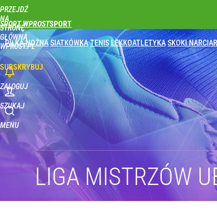
PRZEJDŹ
Udostępnij
1
Skomentuj
NA
SPORT WPROST
STRONĘ
GŁÓWNĄ
PIŁKA NOŻNA
SIATKÓWKA
TENIS
LEKKOATLETYKA
SKOKI NARCIAR
WPROST.PL
SUBSKRYBUJ
ZALOGUJ
SZUKAJ
MENU
LIGA MISTRZÓW U