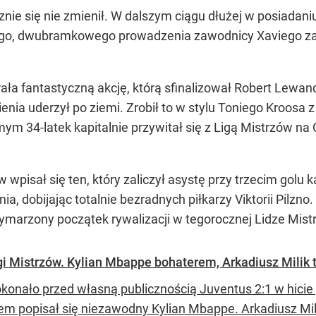
znie się nie zmienił. W dalszym ciągu dłużej w posiadani
go, dwubramkowego prowadzenia zawodnicy Xaviego za ws
ała fantastyczną akcję, którą sfinalizował Robert Lewan
enia uderzył po ziemi. Zrobił to w stylu Toniego Kroosa z
ym 34-latek kapitalnie przywitał się z Ligą Mistrzów na
ów wpisał się ten, który zaliczył asystę przy trzecim golu k
a, dobijając totalnie bezradnych piłkarzy Viktorii Pilzno
wymarzony początek rywalizacji w tegorocznej Lidze Mist
i Mistrzów. Kylian Mbappe bohaterem, Arkadiusz Milik t
konało przed własną publicznością Juventus 2:1 w hicie 
em popisał się niezawodny Kylian Mbappe. Arkadiusz Milik