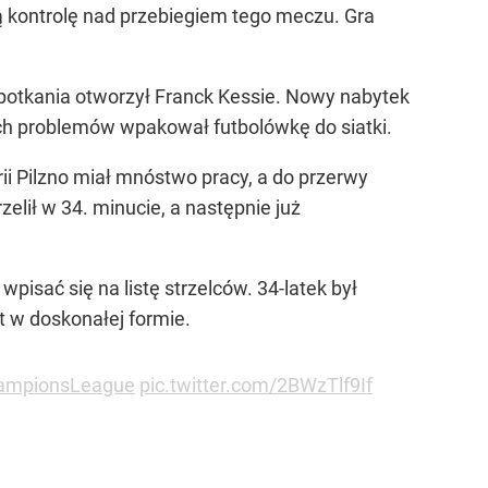
ą kontrolę nad przebiegiem tego meczu. Gra
potkania otworzył Franck Kessie. Nowy nabytek
ych problemów wpakował futbolówkę do siatki.
i Pilzno miał mnóstwo pracy, a do przerwy
elił w 34. minucie, a następnie już
sać się na listę strzelców. 34-latek był
t w doskonałej formie.
ampionsLeague
pic.twitter.com/2BWzTlf9If