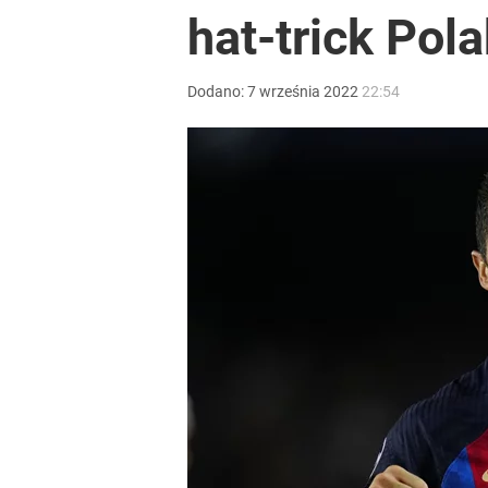
hat-trick Pol
Dodano:
7
września
2022
22:54