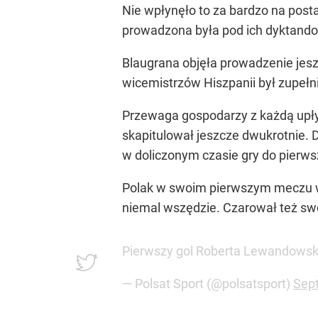
Nie wpłynęło to za bardzo na post
prowadzona była pod ich dyktando
Blaugrana objęła prowadzenie jes
wicemistrzów Hiszpanii był zupełn
Przewaga gospodarzy z każdą upływ
skapitulował jeszcze dwukrotnie. D
w doliczonym czasie gry do pierws
Polak w swoim pierwszym meczu w L
niemal wszędzie. Czarował też swoi
Pierwszy gol Roberta Lewandowsk
— Polsat Sport (@polsatsport)
Sep