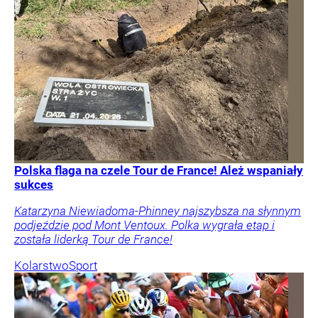
Polska flaga na czele Tour de France! Ależ wspaniały
sukces
Katarzyna Niewiadoma-Phinney najszybsza na słynnym
podjeździe pod Mont Ventoux. Polka wygrała etap i
została liderką Tour de France!
Kolarstwo
Sport