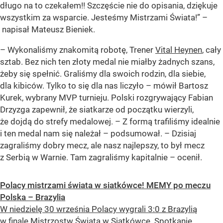
długo na to czekałem!! Szczęście nie do opisania, dziękuje
wszystkim za wsparcie. Jesteśmy Mistrzami Świata!” –
napisał Mateusz Bieniek.
– Wykonaliśmy znakomitą robotę, Trener
Vital Heynen
, cały
sztab. Bez nich ten złoty medal nie miałby żadnych szans,
żeby się spełnić. Graliśmy dla swoich rodzin, dla siebie,
dla kibiców. Tylko to się dla nas liczyło – mówił Bartosz
Kurek, wybrany MVP turnieju. Polski rozgrywający Fabian
Drzyzga zapewnił, że siatkarze od początku wierzyli,
że dojdą do strefy medalowej. – Z formą trafiliśmy idealnie
i ten medal nam się należał – podsumował. – Dzisiaj
zagraliśmy dobry mecz, ale nasz najlepszy, to był mecz
z Serbią w Warnie. Tam zagraliśmy kapitalnie – ocenił.
Polacy mistrzami świata w siatkówce! MEMY po meczu
Polska – Brazylia
W niedzielę 30 września Polacy wygrali 3:0 z Brazylią
w finale Mistrzostw Świata w Siatkówce. Spotkanie