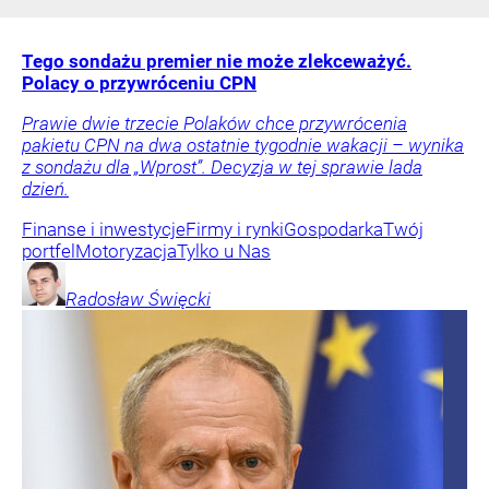
Tego sondażu premier nie może zlekceważyć.
Polacy o przywróceniu CPN
Prawie dwie trzecie Polaków chce przywrócenia
pakietu CPN na dwa ostatnie tygodnie wakacji – wynika
z sondażu dla „Wprost”. Decyzja w tej sprawie lada
dzień.
Finanse i inwestycje
Firmy i rynki
Gospodarka
Twój
portfel
Motoryzacja
Tylko u Nas
Radosław
Święcki