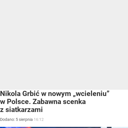
Nikola Grbić w nowym „wcieleniu”
w Polsce. Zabawna scenka
z siatkarzami
Dodano:
5
sierpnia
16:12