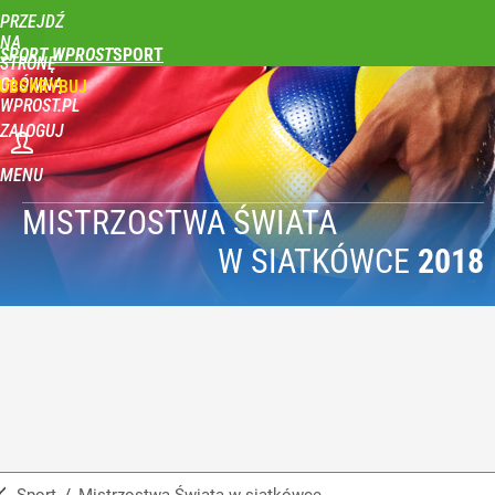
PRZEJDŹ
NA
SPORT WPROST
STRONĘ
GŁÓWNĄ
UBSKRYBUJ
WPROST.PL
ZALOGUJ
MENU
MISTRZOSTWA ŚWIATA
W SIATKÓWCE
2018