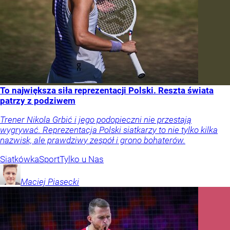
To największa siła reprezentacji Polski. Reszta świata
patrzy z podziwem
Trener Nikola Grbić i jego podopieczni nie przestają
wygrywać. Reprezentacja Polski siatkarzy to nie tylko kilka
nazwisk, ale prawdziwy zespół i grono bohaterów.
Siatkówka
Sport
Tylko u Nas
Maciej
Piasecki