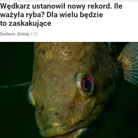
Wędkarz ustanowił nowy rekord. Ile
ważyła ryba? Dla wielu będzie
to zaskakujące
Dodano:
dzisiaj
5:29