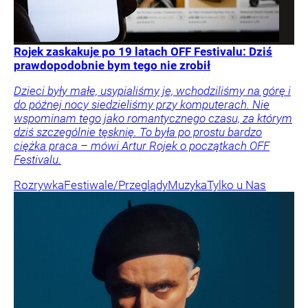
Rojek zaskakuje po 19 latach OFF Festivalu: Dziś
prawdopodobnie bym tego nie zrobił
Dzieci były małe, usypialiśmy je, wchodziliśmy na górę i
do późnej nocy siedzieliśmy przy komputerach. Nie
wspominam tego jako romantycznego czasu, za którym
dziś szczególnie tęsknię. To była po prostu bardzo
ciężka praca – mówi Artur Rojek o początkach OFF
Festivalu.
Rozrywka
Festiwale/Przeglądy
Muzyka
Tylko u Nas