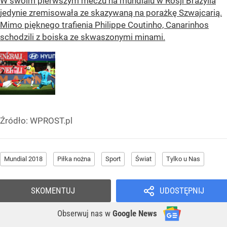
W swoim pierwszym meczu na mundialu w Rosji Brazylia
jedynie zremisowała ze skazywaną na porażkę Szwajcarią.
Mimo pięknego trafienia Philippe Coutinho, Canarinhos
schodzili z boiska ze skwaszonymi minami.
Źródło:
WPROST.pl
Mundial 2018
Piłka nożna
Sport
Świat
Tylko u Nas
SKOMENTUJ
UDOSTĘPNIJ
Obserwuj nas
w
Google News