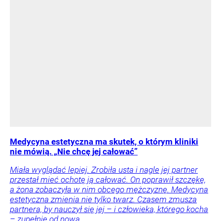
Medycyna estetyczna ma skutek, o którym kliniki
nie mówią. „Nie chcę jej całować”
Miała wyglądać lepiej. Zrobiła usta i nagle jej partner
przestał mieć ochotę ją całować. On poprawił szczękę,
a żona zobaczyła w nim obcego mężczyznę. Medycyna
estetyczna zmienia nie tylko twarz. Czasem zmusza
partnera, by nauczył się jej – i człowieka, którego kocha
– zupełnie od nowa.