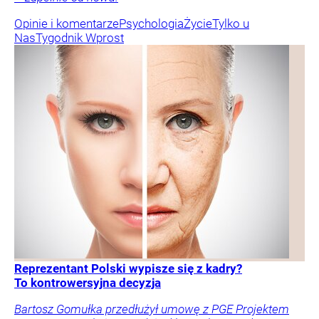
Opinie i komentarze
Psychologia
Życie
Tylko u
Nas
Tygodnik Wprost
Reprezentant Polski wypisze się z kadry?
To kontrowersyjna decyzja
Bartosz Gomułka przedłużył umowę z PGE Projektem