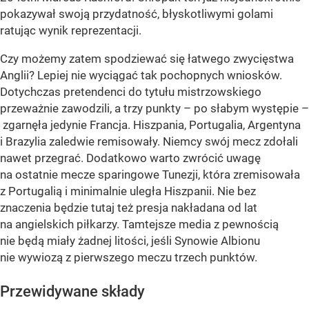
pokazywał swoją przydatność, błyskotliwymi golami
ratując wynik reprezentacji.
Czy możemy zatem spodziewać się łatwego zwycięstwa
Anglii? Lepiej nie wyciągać tak pochopnych wniosków.
Dotychczas pretendenci do tytułu mistrzowskiego
przeważnie zawodzili, a trzy punkty – po słabym występie –
zgarnęła jedynie Francja. Hiszpania, Portugalia, Argentyna
i Brazylia zaledwie remisowały. Niemcy swój mecz zdołali
nawet przegrać. Dodatkowo warto zwrócić uwagę
na ostatnie mecze sparingowe Tunezji, która zremisowała
z Portugalią i minimalnie uległa Hiszpanii. Nie bez
znaczenia będzie tutaj też presja nakładana od lat
na angielskich piłkarzy. Tamtejsze media z pewnością
nie będą miały żadnej litości, jeśli Synowie Albionu
nie wywiozą z pierwszego meczu trzech punktów.
Przewidywane składy