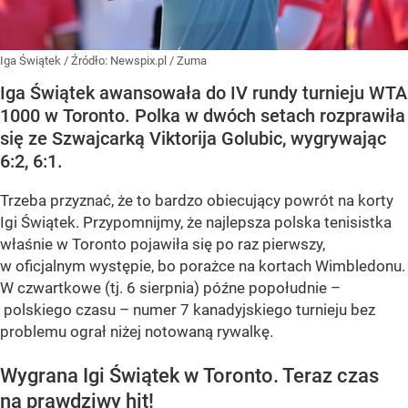
Iga Świątek
/ Źródło:
Newspix.pl
/
Zuma
Iga Świątek awansowała do IV rundy turnieju WTA
1000 w Toronto. Polka w dwóch setach rozprawiła
się ze Szwajcarką Viktorija Golubic, wygrywając
6:2, 6:1.
Trzeba przyznać, że to bardzo obiecujący powrót na korty
Igi Świątek. Przypomnijmy, że najlepsza polska tenisistka
właśnie w Toronto pojawiła się po raz pierwszy,
w oficjalnym występie, bo porażce na kortach Wimbledonu.
W czwartkowe (tj. 6 sierpnia) późne popołudnie –
polskiego czasu – numer 7 kanadyjskiego turnieju bez
problemu ograł niżej notowaną rywalkę.
Wygrana Igi Świątek w Toronto. Teraz czas
na prawdziwy hit!