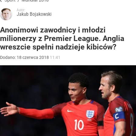
Sport
/
Mundial 2018
Autor:
Jakub Bojakowski
Anonimowi zawodnicy i młodzi
milionerzy z Premier League. Anglia
wreszcie spełni nadzieje kibiców?
Dodano:
18
czerwca
2018
11:41