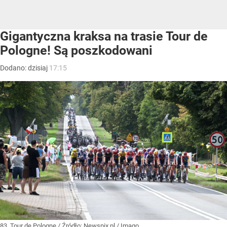
Gigantyczna kraksa na trasie Tour de
Pologne! Są poszkodowani
Dodano:
dzisiaj
17:15
83. Tour de Pologne
/ Źródło:
Newspix.pl
/
Imago