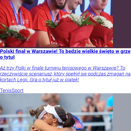
Polski finał w Warszawie! To będzie wielkie święto w grze
o tytuł
Aż trzy Polki w finale turnieju tenisowego w Warszawie? To
rzeczywiście scenariusz, który spełnił się podczas zmagań na
kortach Legii. Gra o tytuł już w piątek!
Tenis
Sport