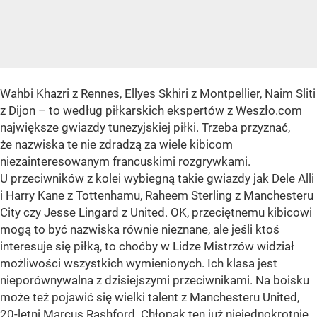
Wahbi Khazri z Rennes, Ellyes Skhiri z Montpellier, Naim Sliti
z Dijon – to według piłkarskich ekspertów z Weszło.com
największe gwiazdy tunezyjskiej piłki. Trzeba przyznać,
że nazwiska te nie zdradzą za wiele kibicom
niezainteresowanym francuskimi rozgrywkami.
U przeciwników z kolei wybiegną takie gwiazdy jak Dele Alli
i Harry Kane z Tottenhamu, Raheem Sterling z Manchesteru
City czy Jesse Lingard z United. OK, przeciętnemu kibicowi
mogą to być nazwiska równie nieznane, ale jeśli ktoś
interesuje się piłką, to choćby w Lidze Mistrzów widział
możliwości wszystkich wymienionych. Ich klasa jest
nieporównywalna z dzisiejszymi przeciwnikami. Na boisku
może też pojawić się wielki talent z Manchesteru United,
20-letni Marcus Rashford. Chłopak ten już niejednokrotnie