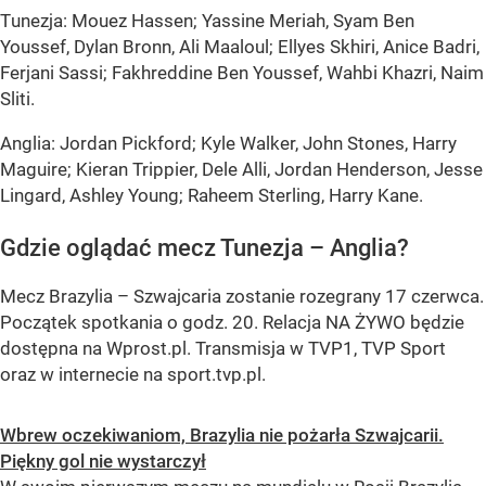
Тunezja: Mouez Hassen; Yassine Meriah, Syam Ben
Youssef, Dylan Bronn, Ali Maaloul; Ellyes Skhiri, Anice Badri,
Ferjani Sassi; Fakhreddine Ben Youssef, Wahbi Khazri, Naim
Sliti.
Anglia: Jordan Pickford; Kyle Walker, John Stones, Harry
Maguire; Kieran Trippier, Dele Alli, Jordan Henderson, Jesse
Lingard, Ashley Young; Raheem Sterling, Harry Kane.
Gdzie oglądać mecz Tunezja – Anglia?
Mecz Brazylia – Szwajcaria zostanie rozegrany 17 czerwca.
Początek spotkania o godz. 20. Relacja NA ŻYWO będzie
dostępna na Wprost.pl. Transmisja w TVP1, TVP Sport
oraz w internecie na sport.tvp.pl.
Wbrew oczekiwaniom, Brazylia nie pożarła Szwajcarii.
Piękny gol nie wystarczył