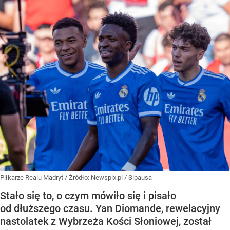
Piłkarze Realu Madryt
/ Źródło:
Newspix.pl
/
Sipausa
Stało się to, o czym mówiło się i pisało
od dłuższego czasu. Yan Diomande, rewelacyjny
nastolatek z Wybrzeża Kości Słoniowej, został