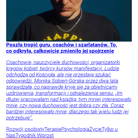
Poszła tropić guru, coachów i szarlatanów. To,
co odkryła, całkowicie zmieniło jej spojrzenie
Coachowie, nauczyciele duchowości, organizatorki
kręgów kobiet, twórcy kursów manifestacji. Ludzie
odchodzą od Kościoła, ale nie przestają szukać
odpowiedzi. Monika Sobień-Górska przez dwa lata
sprawdzała, co naprawdę kryje się za obietnicami
uzdrowienia, transformacji i odnalezienia sensu. „Im
dłużej pracowałam nad książką, tym mniej interesowało
mnie, czy nowa duchowość jest dobra czy zła. Coraz
bardziej interesowało mnie, dlaczego tak wielu ludzi jej
potrzebuje”.
Rozwój osobisty
Terapie
Psychologia
Życie
Tylko u
Nas
Tygodnik Wprost