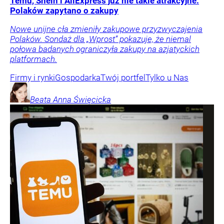
Temu, Shein i AliExpress już nie takie atrakcyjne.
Polaków zapytano o zakupy
Nowe unijne cła zmieniły zakupowe przyzwyczajenia
Polaków. Sondaż dla „Wprost” pokazuje, że niemal
połowa badanych ograniczyła zakupy na azjatyckich
platformach.
Firmy i rynki
Gospodarka
Twój portfel
Tylko u Nas
Beata Anna
Święcicka