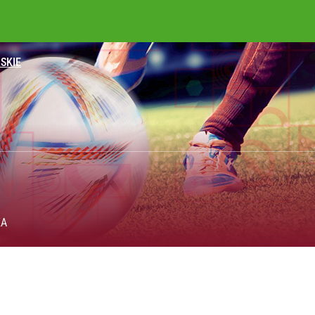
SKIE
KA