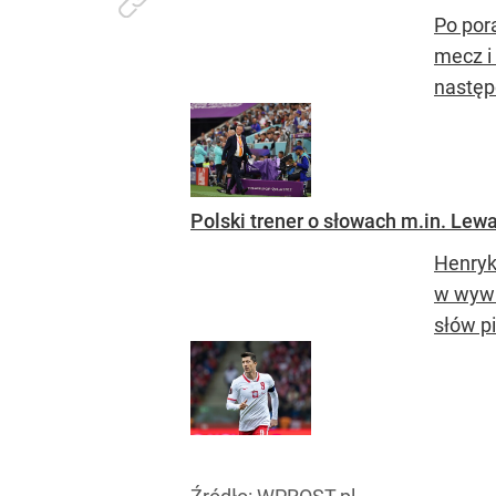
Po por
mecz i
następc
Polski trener o słowach m.in. Lew
Henryk
w wywi
słów pi