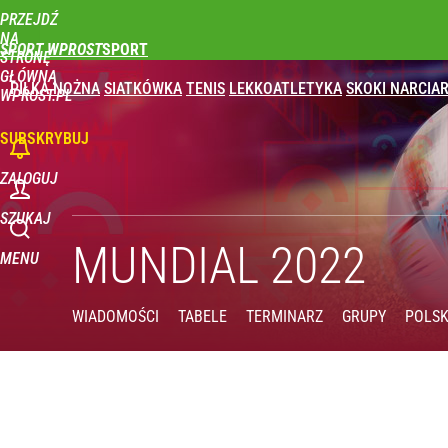
PRZEJDŹ
Udostępnij
1
Skomentuj
NA
SPORT WPROST
STRONĘ
GŁÓWNĄ
PIŁKA NOŻNA
SIATKÓWKA
TENIS
LEKKOATLETYKA
SKOKI NARCIAR
WPROST.PL
SUBSKRYBUJ
ZALOGUJ
SZUKAJ
MUNDIAL 2022
MENU
WIADOMOŚCI
TABELE
TERMINARZ
GRUPY
POLS