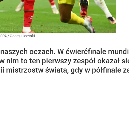
/EPA
/
Georgi Licovski
na naszych oczach. W ćwierćfinale mun
w nim to ten pierwszy zespół okazał si
ii mistrzostw świata, gdy w półfinale z