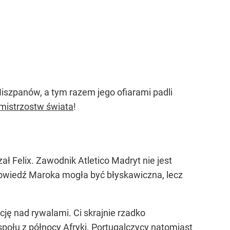
Hiszpanów, a tym razem jego ofiarami padli
mistrzostw świata
!
ał Felix. Zawodnik Atletico Madryt nie jest
Odpowiedź Maroka mogła być błyskawiczna, lecz
ję nad rywalami. Ci skrajnie rzadko
espołu z północy Afryki. Portugalczycy natomiast