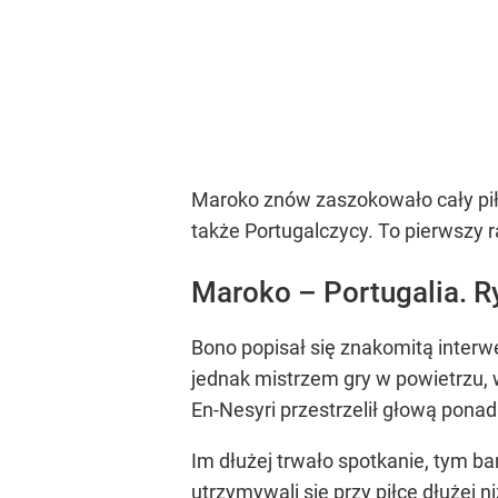
Maroko znów zaszokowało cały piłka
także Portugalczycy. To pierwszy ra
Maroko – Portugalia. Ry
Bono popisał się znakomitą interwen
jednak mistrzem gry w powietrzu, w
En-Nesyri przestrzelił głową pona
Im dłużej trwało spotkanie, tym b
utrzymywali się przy piłce dłużej 