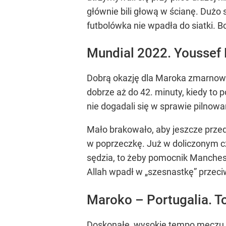
głównie bili głową w ścianę. Dużo 
futbolówka nie wpadła do siatki. B
Mundial 2022. Youssef
Dobrą okazję dla Maroka zmarnował 
dobrze aż do 42. minuty, kiedy to 
nie dogadali się w sprawie pilnowa
Mało brakowało, aby jeszcze prze
w poprzeczkę. Już w doliczonym cz
sędzia, to żeby pomocnik Manchest
Allah wpadł w „szesnastkę” przeciwni
Maroko – Portugalia. T
Doskonałe, wysokie tempo meczu u