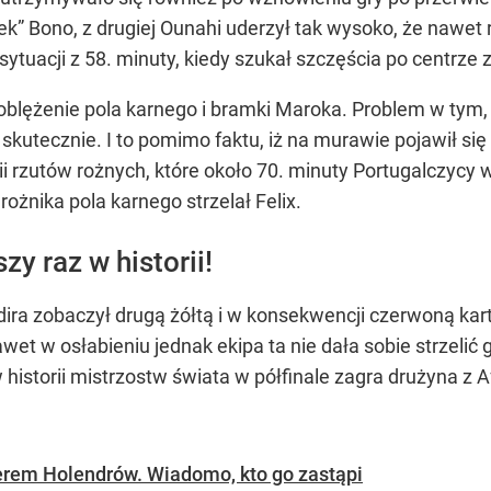
 Bono, z drugiej Ounahi uderzył tak wysoko, że nawet real
ytuacji z 58. minuty, kiedy szukał szczęścia po centrze z
 oblężenie pola karnego i bramki Maroka. Problem w tym
o skutecznie. I to pomimo faktu, iż na murawie pojawił s
rii rzutów rożnych, które około 70. minuty Portugalczycy 
rożnika pola karnego strzelał Felix.
y raz w historii!
ira zobaczył drugą żółtą i w konsekwencji czerwoną kar
wet w osłabieniu jednak ekipa ta nie dała sobie strzelić go
historii mistrzostw świata w półfinale zagra drużyna z A
nerem Holendrów. Wiadomo, kto go zastąpi