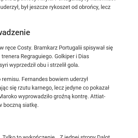
uderzył, był jeszcze rykoszet od obrońcy, lecz
wadzenie
w ręce Costy. Bramkarz Portugalii spisywał się
trenera Regraguiego. Golkiper i Dias
i wyprzedził obu i strzelił gola.
o remisu. Fernandes bowiem uderzył
c się rzutu karnego, lecz jedyne co pokazał
Maroko wyprowadziło groźną kontrę. Attiat-
 w boczną siatkę.
Tylko to wykończenie… Z jednej strony Dalot