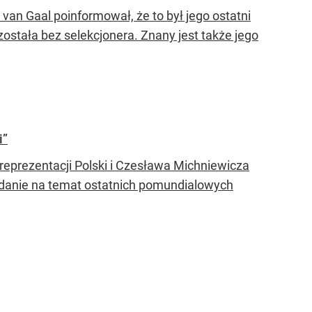
van Gaal poinformował, że to był jego ostatni
została bez selekcjonera. Znany jest także jego
i”
 reprezentacji Polski i Czesława Michniewicza
zdanie na temat ostatnich pomundialowych