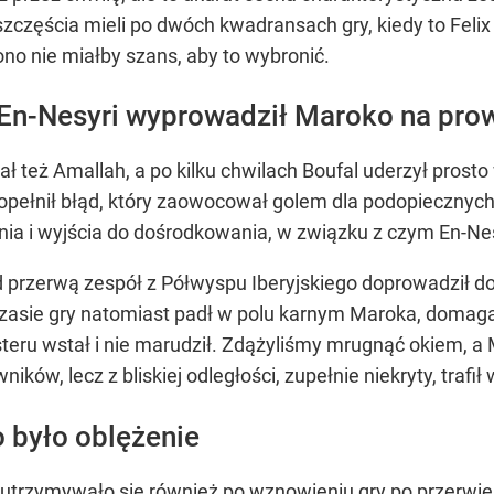
szczęścia mieli po dwóch kwadransach gry, kiedy to Felix 
ono nie miałby szans, aby to wybronić.
 En-Nesyri wyprowadził Maroko na pro
też Amallah, a po kilku chwilach Boufal uderzył prosto 
popełnił błąd, który zaowocował golem dla podopiecznych 
nia i wyjścia do dośrodkowania, w związku z czym En-Nesyr
d przerwą zespół z Półwyspu Iberyjskiego doprowadził d
asie gry natomiast padł w polu karnym Maroka, domagają
eru wstał i nie marudził. Zdążyliśmy mrugnąć okiem, a 
ków, lecz z bliskiej odległości, zupełnie niekryty, trafił
o było oblężenie
trzymywało się również po wznowieniu gry po przerwie. 