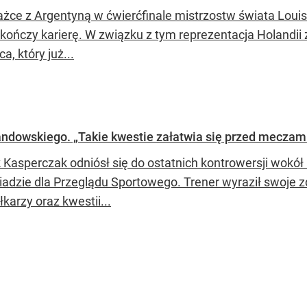
ażce z Argentyną w ćwierćfinale mistrzostw świata Louis 
 kończy karierę. W związku z tym reprezentacja Holandii 
a, który już...
andowskiego. „Takie kwestie załatwia się przed meczam
 Kasperczak odniósł się do ostatnich kontrowersji wokół
adzie dla Przeglądu Sportowego. Trener wyraził swoje 
łkarzy oraz kwestii...