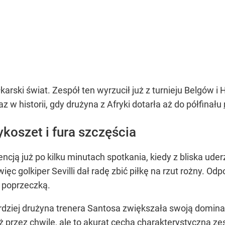
rski świat. Zespół ten wyrzucił już z turnieju Belgów i 
z w historii, gdy drużyna z Afryki dotarła aż do półfinału
koszet i fura szczęścia
cją już po kilku minutach spotkania, kiedy z bliska uderz
ięc golkiper Sevilli dał radę zbić piłkę na rzut rożny. 
d poprzeczką.
ardziej drużyna trenera Santosa zwiększała swoją dominac
niż przez chwilę, ale to akurat cecha charakterystyczna z