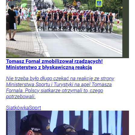
Tomasz Fornal zmobilizował rządzących!
Ministerstwo z błyskawiczną reakcją
Nie trzeba było długo czekać na reakcję ze strony
Ministerstwa Sportu i Turystyki na apel Tomasza
Fornala. Polscy siatkarze otrzymali to, czego
potrzebowali.
Siatkówka
Sport