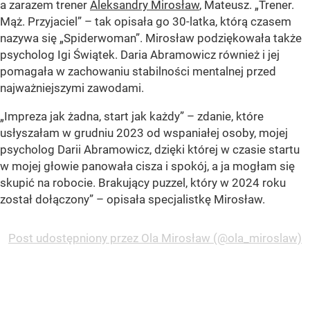
a zarazem trener
Aleksandry Mirosław
, Mateusz. „Trener.
Mąż. Przyjaciel” – tak opisała go 30-latka, którą czasem
nazywa się „Spiderwoman”. Mirosław podziękowała także
psycholog Igi Świątek. Daria Abramowicz również i jej
pomagała w zachowaniu stabilności mentalnej przed
najważniejszymi zawodami.
„Impreza jak żadna, start jak każdy” – zdanie, które
usłyszałam w grudniu 2023 od wspaniałej osoby, mojej
psycholog Darii Abramowicz, dzięki której w czasie startu
w mojej głowie panowała cisza i spokój, a ja mogłam się
skupić na robocie. Brakujący puzzel, który w 2024 roku
został dołączony” – opisała specjalistkę Mirosław.
Post udostępniony przez Ola Mirosław (@ola_miroslaw)