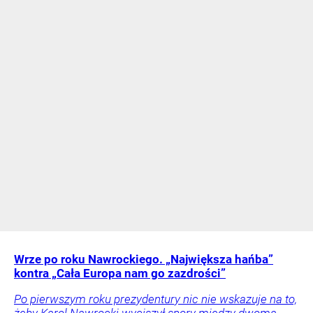
Wrze po roku Nawrockiego. „Największa hańba”
kontra „Cała Europa nam go zazdrości”
Po pierwszym roku prezydentury nic nie wskazuje na to,
żeby Karol Nawrocki wyciszył spory między dwoma