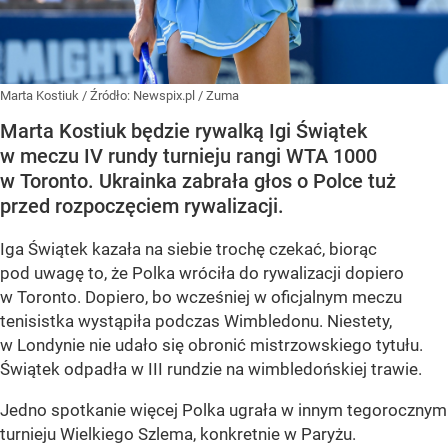
Marta Kostiuk
/ Źródło:
Newspix.pl
/
Zuma
Marta Kostiuk będzie rywalką Igi Świątek
w meczu IV rundy turnieju rangi WTA 1000
w Toronto. Ukrainka zabrała głos o Polce tuż
przed rozpoczęciem rywalizacji.
Iga Świątek kazała na siebie trochę czekać, biorąc
pod uwagę to, że Polka wróciła do rywalizacji dopiero
w Toronto. Dopiero, bo wcześniej w oficjalnym meczu
tenisistka wystąpiła podczas Wimbledonu. Niestety,
w Londynie nie udało się obronić mistrzowskiego tytułu.
Świątek odpadła w III rundzie na wimbledońskiej trawie.
Jedno spotkanie więcej Polka ugrała w innym tegorocznym
turnieju Wielkiego Szlema, konkretnie w Paryżu.