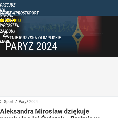
PRZEJDŹ
NA
SPORT WPROST
STRONĘ
GŁÓWNĄ
UBSKRYBUJ
WPROST.PL
ZALOGUJ
MENU
PARYŻ 2024
Sport
/
Paryż 2024
Aleksandra Mirosław dziękuje