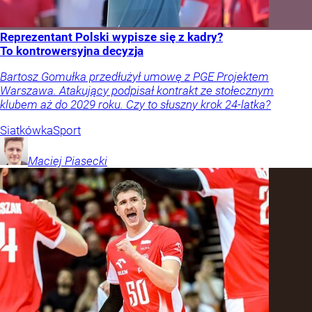
Reprezentant Polski wypisze się z kadry?
To kontrowersyjna decyzja
Bartosz Gomułka przedłużył umowę z PGE Projektem
Warszawa. Atakujący podpisał kontrakt ze stołecznym
klubem aż do 2029 roku. Czy to słuszny krok 24-latka?
Siatkówka
Sport
Maciej
Piasecki