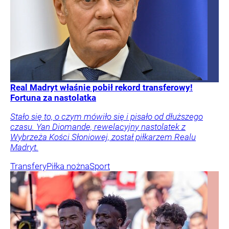
Real Madryt właśnie pobił rekord transferowy!
Fortuna za nastolatka
Stało się to, o czym mówiło się i pisało od dłuższego
czasu. Yan Diomande, rewelacyjny nastolatek z
Wybrzeża Kości Słoniowej, został piłkarzem Realu
Madryt.
Transfery
Piłka nożna
Sport