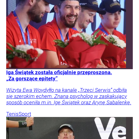
Iga Świątek została oficjalnie przeproszona.
„Za gorszące epitety”
Wizyta Ewa Woydyłło na kanale „Trzeci Serwis” odbiła
się szerokim echem. Znana psycholog w zaskakujący
sposób oceniła m.in. Igę Świątek oraz Arynę Sabalenkę.
Tenis
Sport