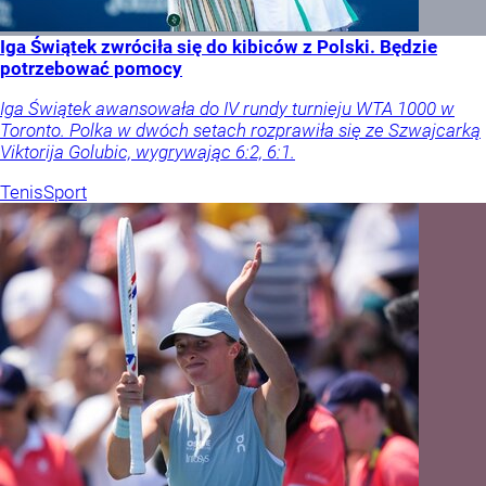
Iga Świątek zwróciła się do kibiców z Polski. Będzie
potrzebować pomocy
Iga Świątek awansowała do IV rundy turnieju WTA 1000 w
Toronto. Polka w dwóch setach rozprawiła się ze Szwajcarką
Viktorija Golubic, wygrywając 6:2, 6:1.
Tenis
Sport