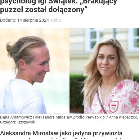
psycholog Igi Świątek. „Brakujący
puzzel został dołączony”
Dodano:
14
sierpnia
2024
18:53
Daria Abramowicz i Aleksandra Mirosław
Źródło:
Newspix.pl
/
Anna Klepaczko,
Grzegorz Krzyzewski
Aleksandra Mirosław jako jedyna przywiozła