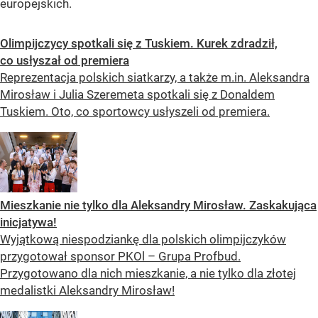
europejskich.
Olimpijczycy spotkali się z Tuskiem. Kurek zdradził,
co usłyszał od premiera
Reprezentacja polskich siatkarzy, a także m.in. Aleksandra
Mirosław i Julia Szeremeta spotkali się z Donaldem
Tuskiem. Oto, co sportowcy usłyszeli od premiera.
Mieszkanie nie tylko dla Aleksandry Mirosław. Zaskakująca
inicjatywa!
Wyjątkową niespodziankę dla polskich olimpijczyków
przygotował sponsor PKOl – Grupa Profbud.
Przygotowano dla nich mieszkanie, a nie tylko dla złotej
medalistki Aleksandry Mirosław!