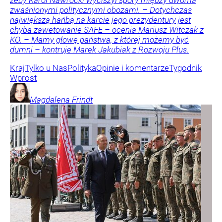
zwaśnionymi politycznymi obozami. – Dotychczas
największą hańbą na karcie jego prezydentury jest
chyba zawetowanie SAFE – ocenia Mariusz Witczak z
KO. – Mamy głowę państwa, z której możemy być
dumni – kontruje Marek Jakubiak z Rozwoju Plus.
Kraj
Tylko u Nas
Polityka
Opinie i komentarze
Tygodnik
Wprost
Magdalena
Frindt