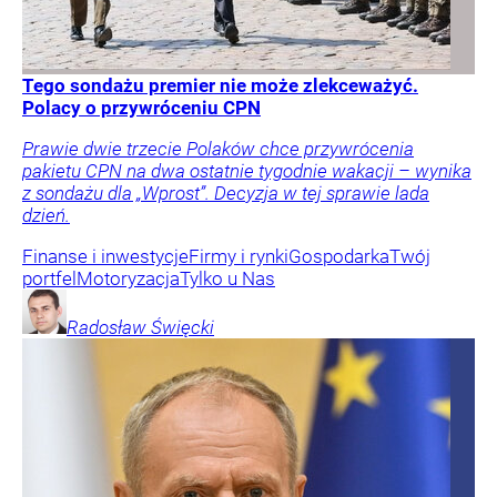
Tego sondażu premier nie może zlekceważyć.
Polacy o przywróceniu CPN
Prawie dwie trzecie Polaków chce przywrócenia
pakietu CPN na dwa ostatnie tygodnie wakacji – wynika
z sondażu dla „Wprost”. Decyzja w tej sprawie lada
dzień.
Finanse i inwestycje
Firmy i rynki
Gospodarka
Twój
portfel
Motoryzacja
Tylko u Nas
Radosław
Święcki