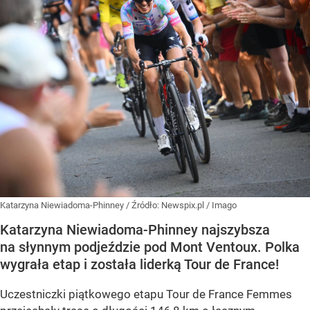
Katarzyna Niewiadoma-Phinney
/ Źródło:
Newspix.pl
/
Imago
Katarzyna Niewiadoma-Phinney najszybsza
na słynnym podjeździe pod Mont Ventoux. Polka
wygrała etap i została liderką Tour de France!
Uczestniczki piątkowego etapu Tour de France Femmes