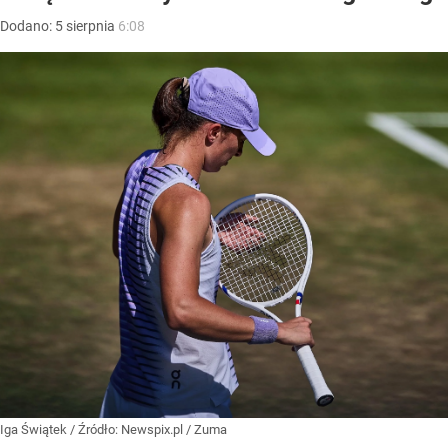
Dodano:
5
sierpnia
6:08
Iga Świątek
/ Źródło:
Newspix.pl
/
Zuma