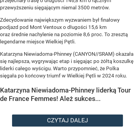
przejechały trasę o długości 146,8 km o łącznym
przewyższeniu sięgającym niemal 3500 metrów.
Zdecydowanie największym wyzwaniem był finałowy
podjazd pod Mont Ventoux o długości 15,6 km
oraz średnie nachylenie na poziomie 8,6 proc. To zresztą
legendarne miejsce Wielkiej Pętli.
Katarzyna Niewiadoma-Phinney (CANYON//SRAM) okazała
się najlepsza, wygrywając etap i sięgając po żółtą koszulkę
liderki całego wyścigu. Warto przypomnieć, że Polka
sięgała po końcowy triumf w Wielkiej Pętli w 2024 roku.
Katarzyna Niewiadoma-Phinney liderką Tour
de France Femmes! Ależ sukces...
CZYTAJ DALEJ