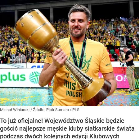
Michał Winiarski
/ Źródło:
Piotr Sumara / PLS
To już oficjalne! Województwo Śląskie będzie
gościć najlepsze męskie kluby siatkarskie świata
podczas dwóch kolejnych edycji Klubowych