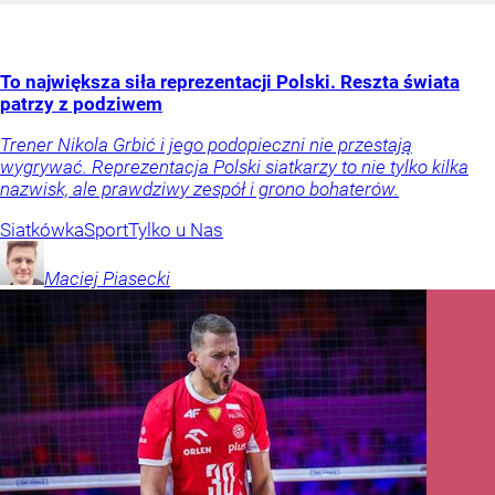
To największa siła reprezentacji Polski. Reszta świata
patrzy z podziwem
Trener Nikola Grbić i jego podopieczni nie przestają
wygrywać. Reprezentacja Polski siatkarzy to nie tylko kilka
nazwisk, ale prawdziwy zespół i grono bohaterów.
Siatkówka
Sport
Tylko u Nas
Maciej
Piasecki