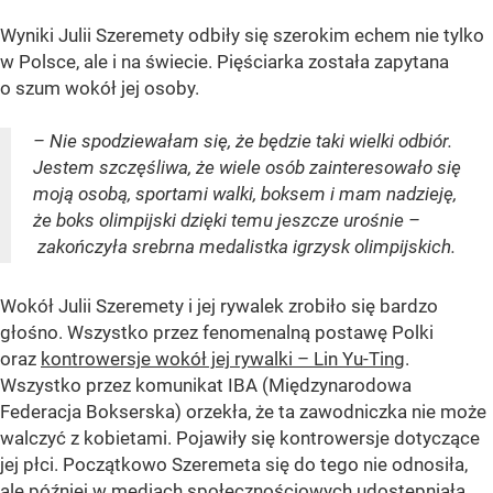
Wyniki Julii Szeremety odbiły się szerokim echem nie tylko
w Polsce, ale i na świecie. Pięściarka została zapytana
o szum wokół jej osoby.
– Nie spodziewałam się, że będzie taki wielki odbiór.
Jestem szczęśliwa, że wiele osób zainteresowało się
moją osobą, sportami walki, boksem i mam nadzieję,
że boks olimpijski dzięki temu jeszcze urośnie –
zakończyła srebrna medalistka igrzysk olimpijskich.
Wokół Julii Szeremety i jej rywalek zrobiło się bardzo
głośno. Wszystko przez fenomenalną postawę Polki
oraz
kontrowersje wokół jej rywalki – Lin Yu-Ting
.
Wszystko przez komunikat IBA (Międzynarodowa
Federacja Bokserska) orzekła, że ta zawodniczka nie może
walczyć z kobietami. Pojawiły się kontrowersje dotyczące
jej płci. Początkowo Szeremeta się do tego nie odnosiła,
ale później w mediach społecznościowych udostępniała