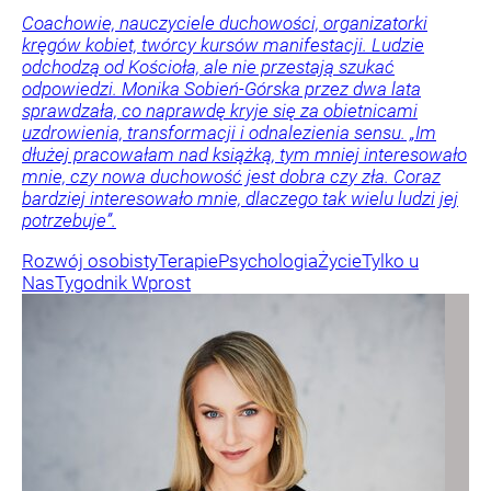
Coachowie, nauczyciele duchowości, organizatorki
kręgów kobiet, twórcy kursów manifestacji. Ludzie
odchodzą od Kościoła, ale nie przestają szukać
odpowiedzi. Monika Sobień-Górska przez dwa lata
sprawdzała, co naprawdę kryje się za obietnicami
uzdrowienia, transformacji i odnalezienia sensu. „Im
dłużej pracowałam nad książką, tym mniej interesowało
mnie, czy nowa duchowość jest dobra czy zła. Coraz
bardziej interesowało mnie, dlaczego tak wielu ludzi jej
potrzebuje”.
Rozwój osobisty
Terapie
Psychologia
Życie
Tylko u
Nas
Tygodnik Wprost