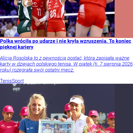
Polka wróciła po udarze i nie kryła wzruszenia. To koniec
pięknej kariery
Alicja Rosolska to z pewnością postać, która zapisała ważne
karty w dziejach polskiego tenisa. W piątek (tj. 7 sierpnia 2026
roku) rozegrała swój ostatni mecz.
Tenis
Sport