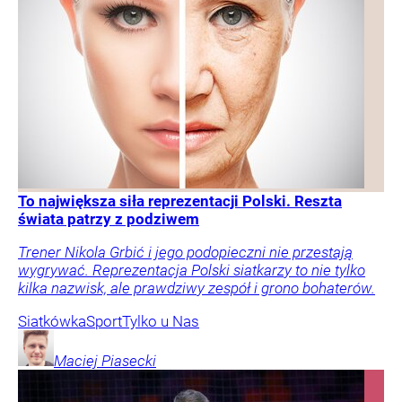
To największa siła reprezentacji Polski. Reszta
świata patrzy z podziwem
Trener Nikola Grbić i jego podopieczni nie przestają
wygrywać. Reprezentacja Polski siatkarzy to nie tylko
kilka nazwisk, ale prawdziwy zespół i grono bohaterów.
Siatkówka
Sport
Tylko u Nas
Maciej
Piasecki