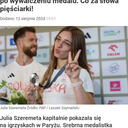
po wywalczeniu medalu. Co za słowa
pięściarki!
Dodano:
12
sierpnia
2024
19:01
Julia Szeremeta
Źródło:
PAP
/
Leszek Szymański
Julia Szeremeta kapitalnie pokazała się
na igrzyskach w Paryżu. Srebrna medalistka