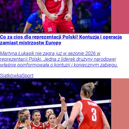
Co za cios dla reprezentacji Polski! Kontuzja i operacja
zamiast mistrzostw Europy
Martyna Łukasik nie zagra już w sezonie 2026 w
reprezentacji Polski. Jedna z liderek drużyny narodowej
właśnie poinformowała o kontuzji i koniecznym zabiegu.
Siatkówka
Sport