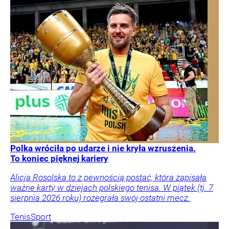
Polka wróciła po udarze i nie kryła wzruszenia.
To koniec pięknej kariery
Alicja Rosolska to z pewnością postać, która zapisała
ważne karty w dziejach polskiego tenisa. W piątek (tj. 7
sierpnia 2026 roku) rozegrała swój ostatni mecz.
Tenis
Sport