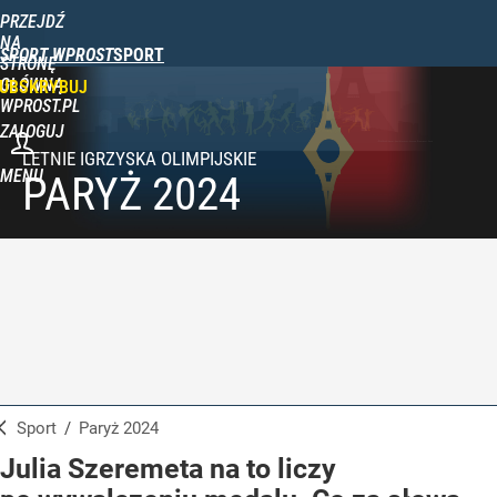
PRZEJDŹ
NA
SPORT WPROST
STRONĘ
GŁÓWNĄ
UBSKRYBUJ
WPROST.PL
ZALOGUJ
MENU
PARYŻ 2024
Sport
/
Paryż 2024
Julia Szeremeta na to liczy