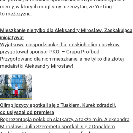
memy, w których mogliśmy przeczytać, że Yu-Ting
to mężczyzna.
Mieszkanie nie tylko dla Aleksandry Mirosław. Zaskakująca
inicjatywa!
Wyjątkową niespodziankę dla polskich olimpijczyków
przygotował sponsor PKOl – Grupa Profbud.
Przygotowano dla nich mieszkanie, a nie tylko dla złotej
medalistki Aleksandry Mirosław!
Olimpijczycy spotkali się z Tuskiem. Kurek zdradził,
co usłyszał od premiera
Reprezentacja polskich siatkarzy, a także m.in. Aleksandra
Mirosław i Julia Szeremeta spotkali się z Donaldem