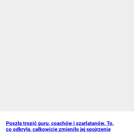
Poszła tropić guru, coachów i szarlatanów. To,
co odkryła, całkowicie zmieniło jej spojrzenie