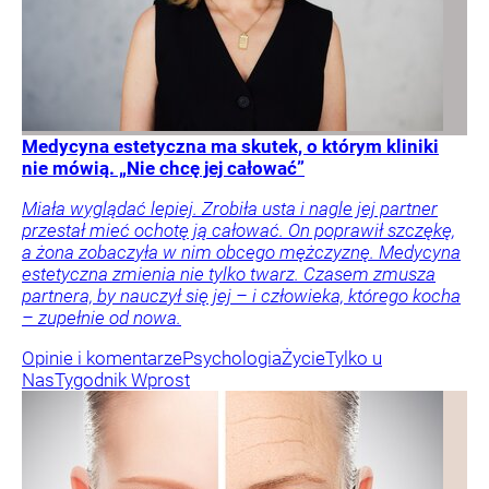
Medycyna estetyczna ma skutek, o którym kliniki
nie mówią. „Nie chcę jej całować”
Miała wyglądać lepiej. Zrobiła usta i nagle jej partner
przestał mieć ochotę ją całować. On poprawił szczękę,
a żona zobaczyła w nim obcego mężczyznę. Medycyna
estetyczna zmienia nie tylko twarz. Czasem zmusza
partnera, by nauczył się jej – i człowieka, którego kocha
– zupełnie od nowa.
Opinie i komentarze
Psychologia
Życie
Tylko u
Nas
Tygodnik Wprost