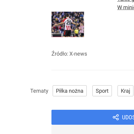
W mini
Źródło:
X-news
Piłka nożna
Sport
Kraj
UDO