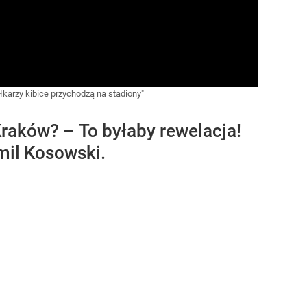
łkarzy kibice przychodzą na stadiony"
Kraków? – To byłaby rewelacja!
mil Kosowski.