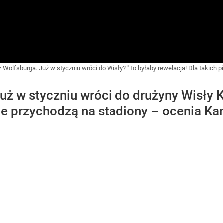
Wolfsburga. Już w styczniu wróci do Wisły? "To byłaby rewelacja! Dla takich pi
uż w styczniu wróci do drużyny Wisły 
ice przychodzą na stadiony – ocenia Ka