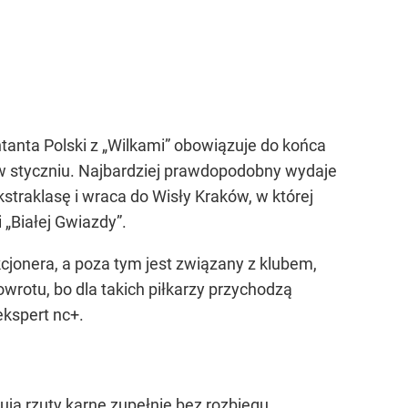
tanta Polski z „Wilkami” obowiązuje do końca
 w styczniu. Najbardziej prawdopodobny wydaje
straklasę i wraca do Wisły Kraków, w której
i „Białej Gwiazdy”.
ekcjonera, a poza tym jest związany z klubem,
owrotu, bo dla takich piłkarzy przychodzą
ekspert nc+.
ją rzuty karne zupełnie bez rozbiegu.