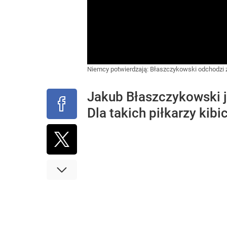
Niemcy potwierdzają: Błaszczykowski odchodzi z 
Jakub Błaszczykowski j
Dla takich piłkarzy kib