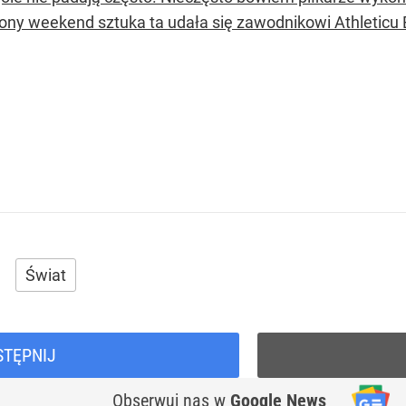
ony weekend sztuka ta udała się zawodnikowi Athleticu 
Świat
STĘPNIJ
Obserwuj nas
w
Google News