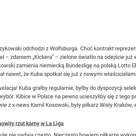
ykowski odchodzi z Wolfsburga. Choć kontrakt reprezen
ł – zdaniem „Kickera” – zielone światło na odejście już
kowski zamienia niemiecką Bundesligę na polską Lotto Ek
podał nawet, że Kuba spotkał się już z nowymi właścicielam
welacja! Kuba grałby regularnie, byłby do dyspozycji sel
wybór. Kibice w Polsce na pewno ucieszyliby się z tego p
ie z x-news Kamil Kosowski, były piłkarz Wisły Kraków, 
owity rzut karny w La Liga
gole nie padają często. Nieczęsto bowiem piłkarze wykonu