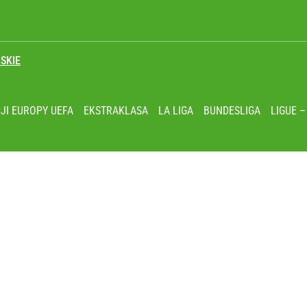
SKIE
ja Europejska podjęła decyzję
JI EUROPY UEFA
EKSTRAKLASA
LA LIGA
BUNDESLIGA
LIGUE –
wiata patrzy z podziwem
koniec pięknej kariery