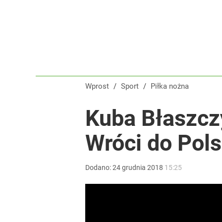
Głośna decyzja Karola Nawrockiego o ułaskawieniu
1
Polska flaga na czele Tour de France! Ależ wspani
Wprost
/
Sport
/
Piłka nożna
dodaj
Kuba Błaszcz
Tego sondażu premier nie może zlekceważyć. Pol
Wróci do Pols
8
Dodano:
24
grudnia
2018
15:25