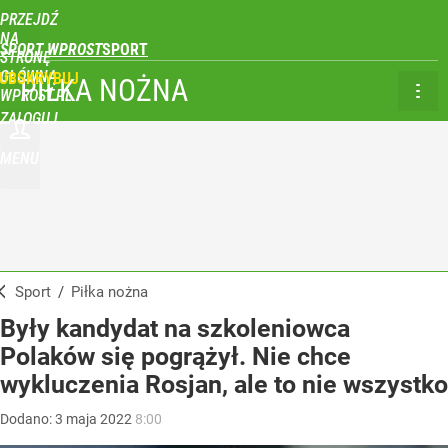
PRZEJDŹ
NA
SPORT WPROST
STRONĘ
GŁÓWNĄ
UBSKRYBUJ
PIŁKA NOŻNA
WPROST.PL
ZALOGUJ
MENU
Sport
/
Piłka nożna
Były kandydat na szkoleniowca
Polaków się pogrążył. Nie chce
wykluczenia Rosjan, ale to nie wszystko
Dodano:
3
maja
2022
8:00