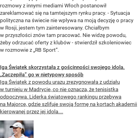
rozmowy z innymi mediami Włoch postanowił
zareklamować się na tamtejszym rynku pracy. - Sytuacja
polityczna na świecie nie wpływa na moją decyzję o pracy
w Rosji, jestem tym zainteresowany. Chciałbym
w przyszłości znów tam pracować. Nie widzę powodu,
żeby odrzucać oferty z klubów - stwierdził szkoleniowiec
w rozmowie z „RB Sport”.
Iga Świątek skorzystała z gościnności swojego idola.
„Zaczepiła” go w nietypowy sposób
Iga Świątek z powodu urazu zrezygnowała z udziału
w turnieju w Madrycie, co nie oznacza, że tenisistka
odpoczywa. Liderka światowego rankingu przebywa
na Majorce, gdzie szlifuje swoją formę na kortach akademii
kierowanej przez jej idola....