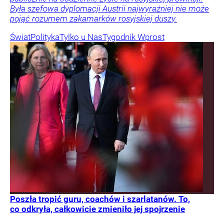
Była szefowa dyplomacji Austrii najwyraźniej nie może
pojąć rozumem zakamarków rosyjskiej duszy.
Świat
Polityka
Tylko u Nas
Tygodnik Wprost
Poszła tropić guru, coachów i szarlatanów. To,
co odkryła, całkowicie zmieniło jej spojrzenie