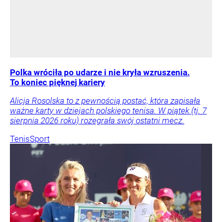
Polka wróciła po udarze i nie kryła wzruszenia.
To koniec pięknej kariery
Alicja Rosolska to z pewnością postać, która zapisała
ważne karty w dziejach polskiego tenisa. W piątek (tj. 7
sierpnia 2026 roku) rozegrała swój ostatni mecz.
Tenis
Sport