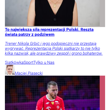
To największa siła reprezentacji Polski. Reszta
świata patrzy z podziwem
Trener Nikola Grbić i jego podopieczni nie przestają
wygrywać. Reprezentacja Polski siatkarzy to nie tylko
kilka nazwisk, ale prawdziwy zespół i grono bohaterów.
Siatkówka
Sport
Tylko u Nas
Maciej
Piasecki