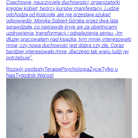
Coachowie, nauczyciele duchowości, organizatorki
kręgów kobiet, twórcy kursów manifestacji. Ludzie
odchodzą od Kościoła, ale nie przestają szukać
odpowiedzi. Monika Sobień-Górska przez dwa lata
sprawdzała, co naprawdę kryje się za obietnicami
uzdrowienia, transformacji i odnalezienia sensu. „Im
dłużej pracowałam nad książką, tym mniej interesowało
mnie, czy nowa duchowość jest dobra czy zła. Coraz
bardziej interesowało mnie, dlaczego tak wielu ludzi jej
potrzebuje”.
Rozwój osobisty
Terapie
Psychologia
Życie
Tylko u
Nas
Tygodnik Wprost