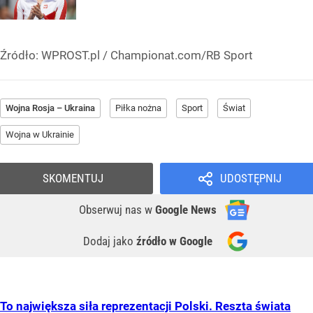
Źródło:
WPROST.pl
/
Championat.com/RB Sport
Wojna Rosja – Ukraina
Piłka nożna
Sport
Świat
Wojna w Ukrainie
SKOMENTUJ
UDOSTĘPNIJ
Obserwuj nas
w
Google News
Dodaj jako
źródło w Google
To największa siła reprezentacji Polski. Reszta świata