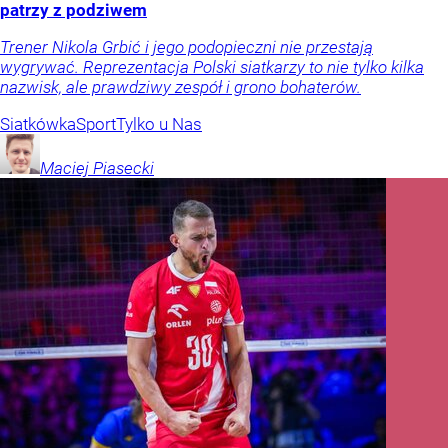
patrzy z podziwem
Trener Nikola Grbić i jego podopieczni nie przestają
wygrywać. Reprezentacja Polski siatkarzy to nie tylko kilka
nazwisk, ale prawdziwy zespół i grono bohaterów.
Siatkówka
Sport
Tylko u Nas
Maciej
Piasecki