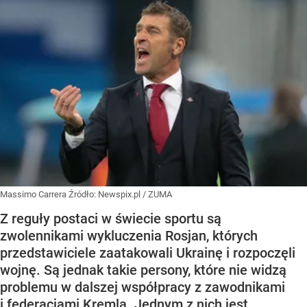
Massimo Carrera
Źródło:
Newspix.pl
/
ZUMA
Z reguły postaci w świecie sportu są
zwolennikami wykluczenia Rosjan, których
przedstawiciele zaatakowali Ukrainę i rozpoczęli
wojnę. Są jednak takie persony, które nie widzą
problemu w dalszej współpracy z zawodnikami
i federacjami Kremla. Jednym z nich jest