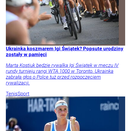
Ukrainka koszmarem Igi Świątek? Popsute urodziny
zostały w pamięci
Marta Kostiuk będzie rywalką Igi Świątek w meczu IV
rundy turnieju rangi WTA 1000 w Toronto. Ukrainka
zabrała głos o Polce tuż przed rozpoczęciem
rywalizacji.
Tenis
Sport