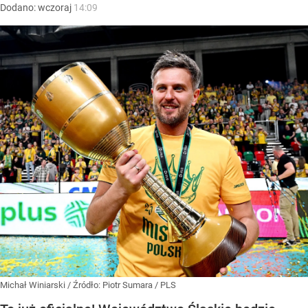
Dodano:
wczoraj
14:09
Michał Winiarski
/ Źródło:
Piotr Sumara / PLS