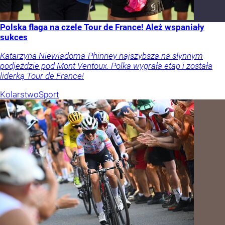
Polska flaga na czele Tour de France! Ależ wspaniały
sukces
Katarzyna Niewiadoma-Phinney najszybsza na słynnym
podjeździe pod Mont Ventoux. Polka wygrała etap i została
liderką Tour de France!
Kolarstwo
Sport