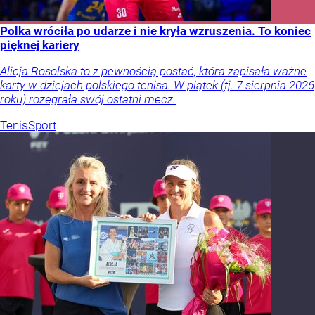
Polka wróciła po udarze i nie kryła wzruszenia. To koniec
pięknej kariery
Alicja Rosolska to z pewnością postać, która zapisała ważne
karty w dziejach polskiego tenisa. W piątek (tj. 7 sierpnia 2026
roku) rozegrała swój ostatni mecz.
Tenis
Sport