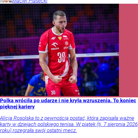
Maciej
Piasecki
Polka wróciła po udarze i nie kryła wzruszenia. To koniec
pięknej kariery
Alicja Rosolska to z pewnością postać, która zapisała ważne
karty w dziejach polskiego tenisa. W piątek (tj. 7 sierpnia 2026
roku) rozegrała swój ostatni mecz.