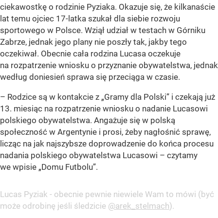
ciekawostkę o rodzinie Pyziaka. Okazuje się, że kilkanaście
lat temu ojciec 17-latka szukał dla siebie rozwoju
sportowego w Polsce. Wziął udział w testach w Górniku
Zabrze, jednak jego plany nie poszły tak, jakby tego
oczekiwał. Obecnie cała rodzina Lucasa oczekuje
na rozpatrzenie wniosku o przyznanie obywatelstwa, jednak
według doniesień sprawa się przeciąga w czasie.
– Rodzice są w kontakcie z „Gramy dla Polski” i czekają już
13. miesiąc na rozpatrzenie wniosku o nadanie Lucasowi
polskiego obywatelstwa. Angażuje się w polską
społeczność w Argentynie i prosi, żeby nagłośnić sprawę,
licząc na jak najszybsze doprowadzenie do końca procesu
nadania polskiego obywatelstwa Lucasowi – czytamy
we wpisie „Domu Futbolu”.
Lucas Pyziak - obecnie pewnie niewiele Wam to mówi (być
może odrobinę jeśli śledzicie
@arek_stelmach
).