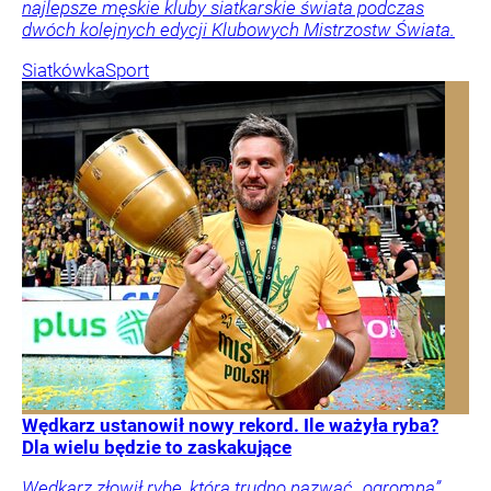
najlepsze męskie kluby siatkarskie świata podczas
dwóch kolejnych edycji Klubowych Mistrzostw Świata.
Siatkówka
Sport
Wędkarz ustanowił nowy rekord. Ile ważyła ryba?
Dla wielu będzie to zaskakujące
Wędkarz złowił rybę, którą trudno nazwać „ogromną”