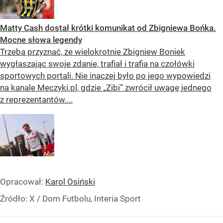
Matty Cash dostał krótki komunikat od Zbigniewa Bońka.
Mocne słowa legendy
Trzeba przyznać, że wielokrotnie Zbigniew Boniek
wygłaszając swoje zdanie, trafiał i trafia na czołówki
sportowych portali. Nie inaczej było po jego wypowiedzi
na kanale Meczyki.pl, gdzie „Zibi” zwrócił uwagę jednego
z reprezentantów....
Opracował:
Karol Osiński
Źródło:
X
/
Dom Futbolu, Interia Sport