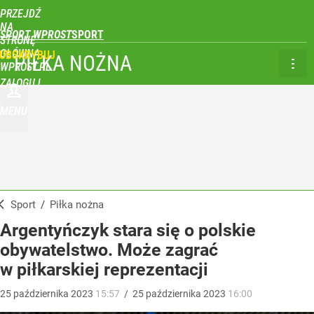
PRZEJDŹ
NA
SPORT WPROST
STRONĘ
GŁÓWNĄ
UBSKRYBUJ
PIŁKA NOŻNA
WPROST.PL
ZALOGUJ
MENU
Sport
/
Piłka nożna
Argentyńczyk stara się o polskie
obywatelstwo. Może zagrać
w piłkarskiej reprezentacji
25
października
2023
15:57
/
25
października
2023
16:00