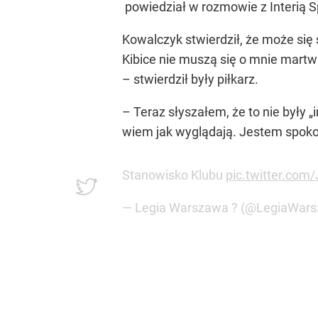
powiedział w rozmowie z Interią Spo
Kowalczyk stwierdził, że może się 
Kibice nie muszą się o mnie martw
– stwierdził były piłkarz.
– Teraz słyszałem, że to nie były 
wiem jak wyglądają. Jestem spoko
Stanowisko Klubu
pic.twitter.com
— Legia Warszawa ? (@LegiaWar