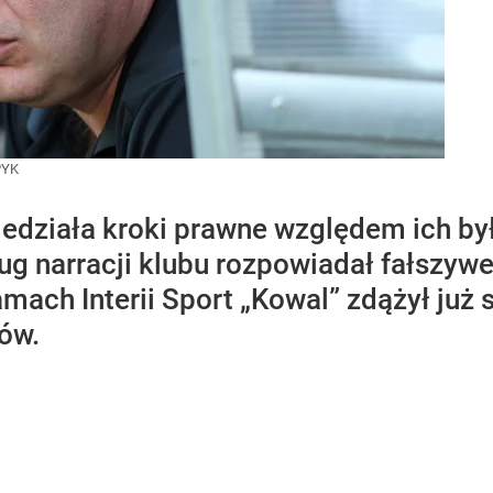
PYK
działa kroki prawne względem ich by
ug narracji klubu rozpowiadał fałszyw
mach Interii Sport „Kowal” zdążył już 
ów.