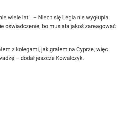
e wiele lat”. – Niech się Legia nie wygłupia.
kie oświadczenie, bo musiała jakoś zareagować
wałem z kolegami, jak grałem na Cyprze, więc
wadzę – dodał jeszcze Kowalczyk.