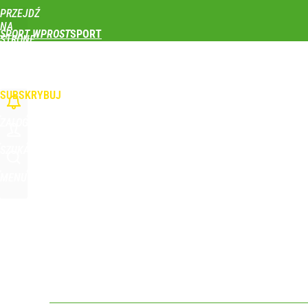
PRZEJDŹ
Udostępnij
2
Skomentuj
NA
SPORT WPROST
STRONĘ
GŁÓWNĄ
PIŁKA NOŻNA
SIATKÓWKA
TENIS
LEKKOATLETYKA
SKOKI NARCIAR
Wróbel: Wywiad z Woydyłło o Idze Świątek obnaży
WPROST.PL
SUBSKRYBUJ
dodaj
ZALOGUJ
Farmacja: wzrost pod presją. co czeka branżę do 
SZUKAJ
MENU
1
Iga Świątek zwróciła się do kibiców z Polski. Bę
dodaj