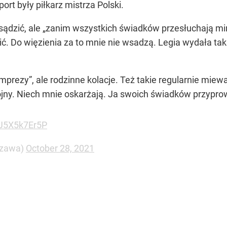
rt były piłkarz mistrza Polski.
sądzić, ale „zanim wszystkich świadków przesłuchają mini
ić. Do więzienia za to mnie nie wsadzą. Legia wydała ta
„imprezy”, ale rodzinne kolacje. Też takie regularnie mie
jny. Niech mnie oskarżają. Ja swoich świadków przypro
/J5X5k7Er5P
szawa)
October 28, 2021