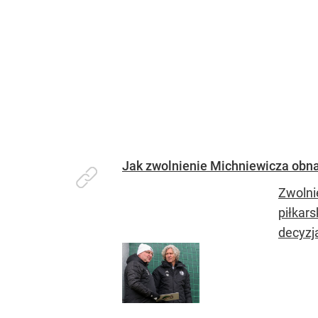
Jak zwolnienie Michniewicza obnaży
Zwolni
piłkar
decyzja