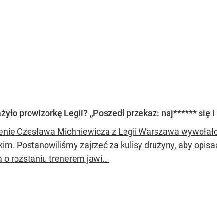
ło prowizorkę Legii? „Poszedł przekaz: naj****** się i 
enie Czesława Michniewicza z Legii Warszawa wywołał
skim. Postanowiliśmy zajrzeć za kulisy drużyny, aby opis
 o rozstaniu trenerem jawi...