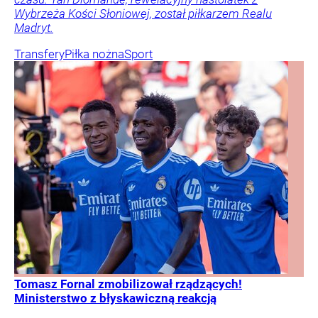
Wybrzeża Kości Słoniowej, został piłkarzem Realu
Madryt.
Transfery
Piłka nożna
Sport
Tomasz Fornal zmobilizował rządzących!
Ministerstwo z błyskawiczną reakcją