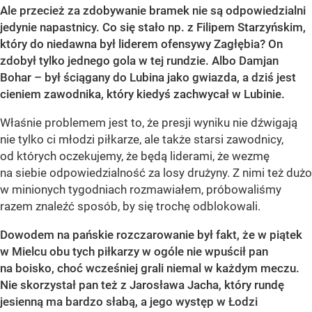
Ale przecież za zdobywanie bramek nie są odpowiedzialni
jedynie napastnicy. Co się stało np. z Filipem Starzyńskim,
który do niedawna był liderem ofensywy Zagłębia? On
zdobył tylko jednego gola w tej rundzie. Albo Damjan
Bohar – był ściągany do Lubina jako gwiazda, a dziś jest
cieniem zawodnika, który kiedyś zachwycał w Lubinie.
Właśnie problemem jest to, że presji wyniku nie dźwigają
nie tylko ci młodzi piłkarze, ale także starsi zawodnicy,
od których oczekujemy, że będą liderami, że wezmę
na siebie odpowiedzialność za losy drużyny. Z nimi też dużo
w minionych tygodniach rozmawiałem, próbowaliśmy
razem znaleźć sposób, by się trochę odblokowali.
Dowodem na pańskie rozczarowanie był fakt, że w piątek
w Mielcu obu tych piłkarzy w ogóle nie wpuścił pan
na boisko, choć wcześniej grali niemal w każdym meczu.
Nie skorzystał pan też z Jarosława Jacha, który rundę
jesienną ma bardzo słabą, a jego występ w Łodzi