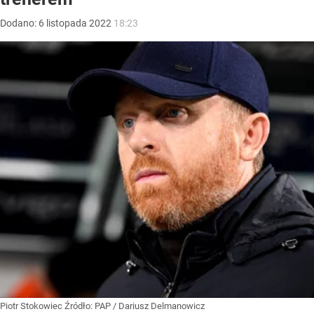
Dodano:
6
listopada
2022
18:23
Piotr Stokowiec
Źródło:
PAP
/
Dariusz Delmanowicz