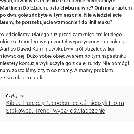
występował w trzeciej lidze i zupełnie niemobilnym
Martinem Doleżalem, było chyba naiwne? Oni mają raptem
po dwa gole zdobyte w tym sezonie. Nie wiedzieliście
latem, że potrzebujecie wzmocnień do linii ataku?
Wiedzieliśmy. Dlatego tuż przed zamknięciem letniego
okienka transferowego został wypożyczony z duńskiego
Aarhus Dawid Kurminowski, były król strzelców ligi
słowackiej. Dużo sobie obiecywałem po tym napastniku,
niestety kontuzja wykluczyła go z całej rundy. Nie pomógł
nam, zostaliśmy z tym co mamy. A mamy problem
ze strzelaniem goli.
Czytaj też:
Kibice Puszczy Niepołomice ośmieszyli Piotra
Stokowca. Trener wydał oświadczenie