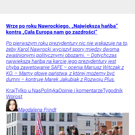
Wrze po roku Nawrockiego. „Największa hańba”
kontra „Cała Europa nam go zazdrości”
Po pierwszym roku prezydentury nic nie wskazuje na to,
żeby Karol Nawrocki wyciszył spory między dwoma
zwaśnionymi politycznymi obozami. – Dotychczas
największą hańbą na karcie jego prezydentury jest
chyba zawetowanie SAFE – ocenia Mariusz Witczak z
KO. – Mamy głowę państwa, z której możemy być
dumni – kontruje Marek Jakubiak z Rozwoju Plus.
Kraj
Tylko u Nas
Polityka
Opinie i komentarze
Tygodnik
Wprost
Magdalena
Frindt