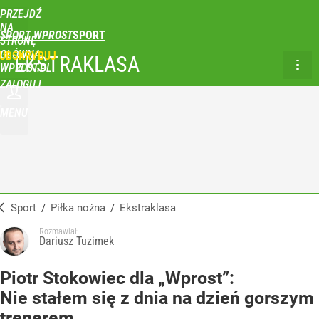
PRZEJDŹ
NA
SPORT WPROST
STRONĘ
GŁÓWNĄ
UBSKRYBUJ
EKSTRAKLASA
WPROST.PL
ZALOGUJ
MENU
Sport
/
Piłka nożna
/
Ekstraklasa
Rozmawiał:
Dariusz Tuzimek
Piotr Stokowiec dla „Wprost”:
Nie stałem się z dnia na dzień gorszym
trenerem