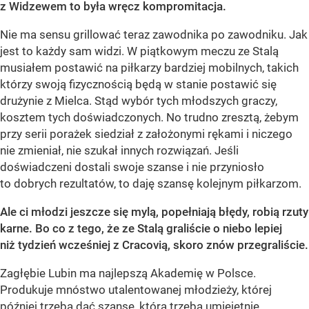
z Widzewem to była wręcz kompromitacja.
Nie ma sensu grillować teraz zawodnika po zawodniku. Jak
jest to każdy sam widzi. W piątkowym meczu ze Stalą
musiałem postawić na piłkarzy bardziej mobilnych, takich
którzy swoją fizycznością będą w stanie postawić się
drużynie z Mielca. Stąd wybór tych młodszych graczy,
kosztem tych doświadczonych. No trudno zresztą, żebym
przy serii porażek siedział z założonymi rękami i niczego
nie zmieniał, nie szukał innych rozwiązań. Jeśli
doświadczeni dostali swoje szanse i nie przyniosło
to dobrych rezultatów, to daję szansę kolejnym piłkarzom.
Ale ci młodzi jeszcze się mylą, popełniają błędy, robią rzuty
karne. Bo co z tego, że ze Stalą graliście o niebo lepiej
niż tydzień wcześniej z Cracovią, skoro znów przegraliście.
Zagłębie Lubin ma najlepszą Akademię w Polsce.
Produkuje mnóstwo utalentowanej młodzieży, której
później trzeba dać szansę, którą trzeba umiejętnie