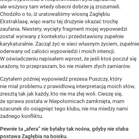
ale wszyscy tam wtedy obecni dobrze ją zrozumieli.
Chodziło o to, iż uratowaliśmy wiosną Zagłębiu
Ekstraklasę, więc warto tej drużynie okazać trochę
zaufania. Niestety, wycięty fragment mojej wypowiedzi
został wyrwany z kontekstu i przedstawiony zupełnie
karykaturalnie. Zaczął żyć w sieci własnym życiem, zupełnie
oderwany od całości wypowiedzi i moich intencji.
W oświadczeniu napisałem wprost, że jeśli ktoś poczuł się
urażony, to przepraszam, bo nie miałem złych zamiarów.
Czytałem później wypowiedź prezesa Puszczy, który
nie miał problemu z prawidłową interpretacją moich słów,
zresztą tak jak każdy, kto nie ma złej woli. Cieszę się,
że sprawa została w Niepołomicach zamknięta, mam
szacunek do osiągnięć tego klubu, nie ma miedzy nami
żadnego konfliktu.
Pewnie ta „afera” nie byłaby tak nośna, gdyby nie słaba
postawa Zagłębia na boisku.