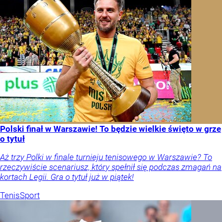
Polski finał w Warszawie! To będzie wielkie święto w grze
o tytuł
Aż trzy Polki w finale turnieju tenisowego w Warszawie? To
rzeczywiście scenariusz, który spełnił się podczas zmagań na
kortach Legii. Gra o tytuł już w piątek!
Tenis
Sport