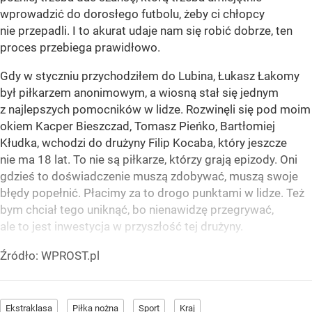
wprowadzić do dorosłego futbolu, żeby ci chłopcy
nie przepadli. I to akurat udaje nam się robić dobrze, ten
proces przebiega prawidłowo.
Gdy w styczniu przychodziłem do Lubina, Łukasz Łakomy
był piłkarzem anonimowym, a wiosną stał się jednym
z najlepszych pomocników w lidze. Rozwinęli się pod moim
okiem Kacper Bieszczad, Tomasz Pieńko, Bartłomiej
Kłudka, wchodzi do drużyny Filip Kocaba, który jeszcze
nie ma 18 lat. To nie są piłkarze, którzy grają epizody. Oni
gdzieś to doświadczenie muszą zdobywać, muszą swoje
błędy popełnić. Płacimy za to drogo punktami w lidze. Też
bym chciał tego uniknąć, bo nienawidzę przegrywać,
ale to jest inwestycja w przyszłość tej drużyny.
Źródło:
WPROST.pl
Ekstraklasa
Piłka nożna
Sport
Kraj