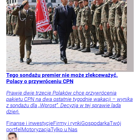
Tego sondażu premier nie może zlekceważyć.
Polacy o przywróceniu CPN
Prawie dwie trzecie Polaków chce przywrócenia
pakietu CPN na dwa ostatnie tygodnie wakacji – wynika
z sondażu dla „Wprost”. Decyzja w tej sprawie lada
dzień.
Finanse i inwestycje
Firmy i rynki
Gospodarka
Twój
portfel
Motoryzacja
Tylko u Nas