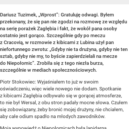
Dariusz Tuzimek, „Wprost”: Gratuluję odwagi. Byłem
przekonany, że się pan nie zgodzi na rozmowę ze względu
na serię porażek Zagłębia i fakt, że wokół pana osoby
ostatnio jest gorąco. Szczególnie gdy po meczu
z Cracovią, w rozmowie z kibicami z Lubina użył pan
niefortunnego zwrotu: „Gdyby nie ta drużyna, gdyby nie ten
sztab, gdyby nie my, to byście zapierdzielali na mecze
do Niepołomic”. Zrobiła się z tego niezła burza,
szczególnie w mediach społecznościowych.
Piotr Stokowiec: Wyjaśniałem to już w swoim
oświadczeniu, więc wiele nowego nie dodam. Spotkanie
z kibicami Zagłębia odbywało się w gorącej atmosferze,
to nie był Wersal, z obu stron padały mocne słowa. Czułem
się zobowiązany, żeby bronić mojej drużyny, nie chciałem,
aby całe odium spadło na młodych zawodników.
Moja wypowiedź o Niepołomicach była lapidarna,