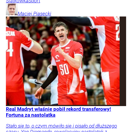
Siatkówka
Sport
Maciej
Piasecki
Real Madryt właśnie pobił rekord transferowy!
Fortuna za nastolatka
Stało się to, o czym mówiło się i pisało od dłuższego
czasu. Yan Diomande, rewelacyjny nastolatek z