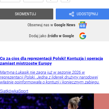
SKOMENTUJ
UDOSTĘPNIJ
Obserwuj nas
w
Google News
Dodaj jako
źródło w Google
Co za cios dla reprezentacji Polski! Kontuzja i operacja
zamiast mistrzostw Europy
Martyna Łukasik nie zagra już w sezonie 2026 w
reprezentacji Polski. Jedna z liderek drużyny narodowej
właśnie poinformowała o kontuzji i koniecznym zabiegu.
Siatkówka
Sport