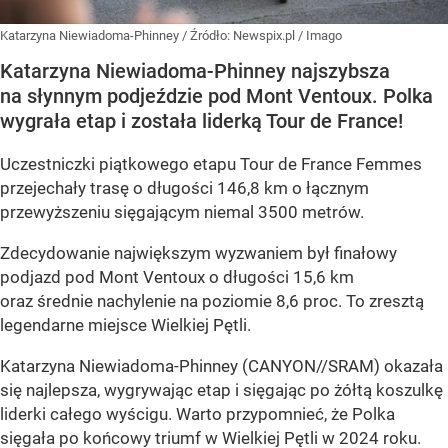
Katarzyna Niewiadoma-Phinney
/ Źródło:
Newspix.pl
/
Imago
Katarzyna Niewiadoma-Phinney najszybsza
na słynnym podjeździe pod Mont Ventoux. Polka
wygrała etap i została liderką Tour de France!
Uczestniczki piątkowego etapu Tour de France Femmes
przejechały trasę o długości 146,8 km o łącznym
przewyższeniu sięgającym niemal 3500 metrów.
Zdecydowanie największym wyzwaniem był finałowy
podjazd pod Mont Ventoux o długości 15,6 km
oraz średnie nachylenie na poziomie 8,6 proc. To zresztą
legendarne miejsce Wielkiej Pętli.
Katarzyna Niewiadoma-Phinney (CANYON//SRAM) okazała
się najlepsza, wygrywając etap i sięgając po żółtą koszulkę
liderki całego wyścigu. Warto przypomnieć, że Polka
sięgała po końcowy triumf w Wielkiej Pętli w 2024 roku.