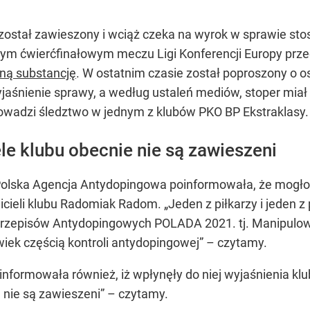
został zawieszony i wciąż czeka na wyrok w sprawie st
ym ćwierćfinałowym meczu Ligi Konferencji Europy prze
ną substancję
. W ostatnim czasie został poproszony o o
yjaśnienie sprawy, a według ustaleń mediów, stoper mia
wadzi śledztwo w jednym z klubów PKO BP Ekstraklasy.
e klubu obecnie nie są zawieszeni
) Polska Agencja Antydopingowa poinformowała, że mogło
ieli klubu Radomiak Radom. „Jeden z piłkarzy i jeden z p
5 Przepisów Antydopingowych POLADA 2021. tj. Manipulo
wiek częścią kontroli antydopingowej” – czytamy.
formowała również, iż wpłynęły do niej wyjaśnienia klu
 nie są zawieszeni” – czytamy.