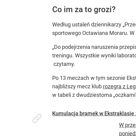
Co im za to grozi?
Według ustaleń dziennikarzy „Prze
sportowego Octawiana Moraru. W pr
„Do podejrzenia naruszenia przep
treningu. Wszystkie wyniki labor
czytamy.
Po 13 meczach w tym sezonie Eks
najbliższy mecz klub
rozegra z Le
w tabeli z dwudziestoma „oczkami
Kumulacja bramek w Ekstraklasie z
W prze
poniedz