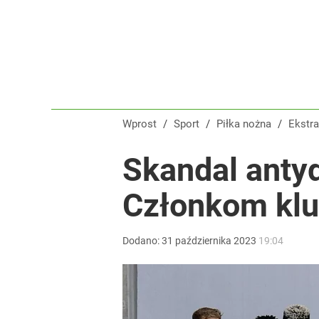
Wprost
/
Sport
/
Piłka nożna
/
Ekstr
Skandal anty
Członkom klu
Dodano:
31
października
2023
19:04