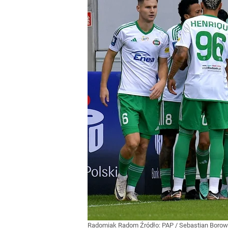
Radomiak Radom
Źródło:
PAP
/
Sebastian Borow