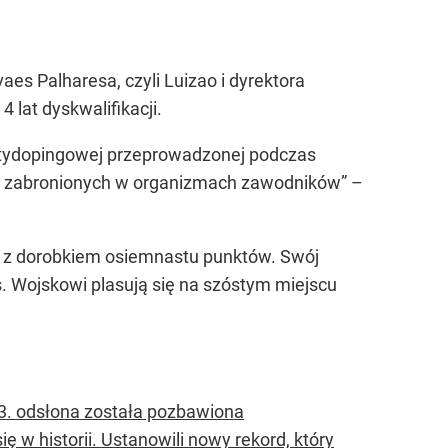
es Palharesa, czyli Luizao i dyrektora
lat dyskwalifikacji.
antydopingowej przeprowadzonej podczas
ji zabronionych w organizmach zawodników” –
 z dorobkiem osiemnastu punktów. Swój
s. Wojskowi plasują się na szóstym miejscu
13. odsłona została pozbawiona
 w historii. Ustanowili nowy rekord, który