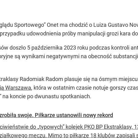
glądu Sportowego” Onet ma chodzić o Luiza Gustavo Nova
zypadku udowodnienia próby manipulacji grozi kara do 4 
isów doszło 5 października 2023 roku podczas kontroli 
atoryjne są wynikami negatywnymi na obecność substanc
traklasy Radomiak Radom plasuje się na ósmym miejscu
gią Warszawa
, która w ostatnim czasie notuje gorszy cza
” na koncie po dwunastu spotkaniach.
robiła swoje. Piłkarze ustanowili nowy rekord
ciwieństwie do „typowych” kolejek PKO BP Ekstraklasy, 
iałkowego meczu. Mimo to piłkarze 18 klubów zapisali się