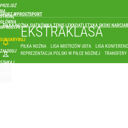
PRZEJDŹ
Udostępnij
0
Skomentuj
NA
SPORT WPROST
STRONĘ
GŁÓWNĄ
PIŁKA NOŻNA
SIATKÓWKA
TENIS
LEKKOATLETYKA
SKOKI NARCIAR
EKSTRAKLASA
WPROST.PL
SUBSKRYBUJ
PIŁKA NOŻNA
LIGA MISTRZÓW UEFA
LIGA KONFERENC
ZALOGUJ
REPREZENTACJA POLSKI W PIŁCE NOŻNEJ
TRANSFERY
SZUKAJ
MENU