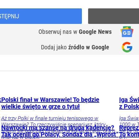
STĘPNIJ
Obserwuj nas
w
Google News
Dodaj jako
źródło w Google
k
Polski finał w Warszawie! To będzie
Iga Świ
wielkie święto w grze o tytuł
z Pols
Aż trzy Polki w finale turnieju tenisowego w
Iga Świą
Warszawie? To rzeczywiście scenariusz, który
1000 w T
Nawrocki ma szansę na drugą kadencję?
Reprez
spełnił się podczas zmagań na kortach Legii. Gra o
się ze S
Tak ocenili go Polacy. Sondaż dla „Wprost”
To kon
tytuł już w piątek!
6:1.