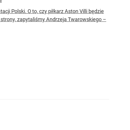
i
 Polski. O to, czy piłkarz Aston Villi będzie
strony, zapytaliśmy Andrzeja Twarowskiego –