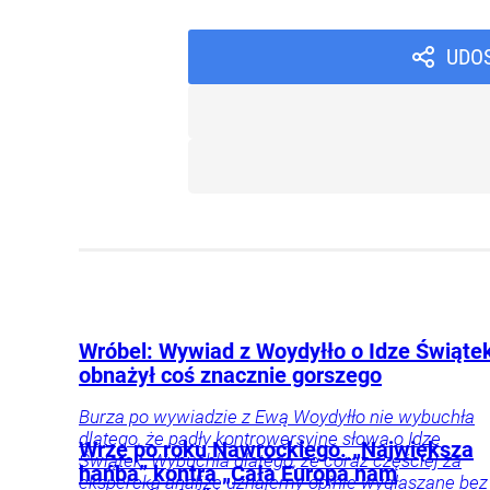
UDO
Wróbel: Wywiad z Woydyłło o Idze Świąte
obnażył coś znacznie gorszego
Burza po wywiadzie z Ewą Woydyłło nie wybuchła
dlatego, że padły kontrowersyjne słowa o Idze
Wrze po roku Nawrockiego. „Największa
Świątek. Wybuchła dlatego, że coraz częściej za
hańba” kontra „Cała Europa nam
ekspercką analizę uznajemy opinie wygłaszane bez