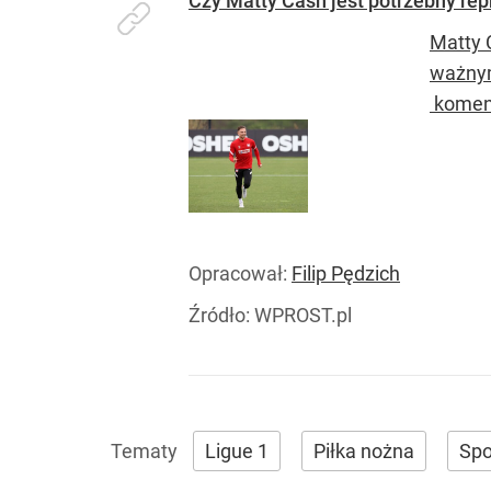
Czy Matty Cash jest potrzebny rep
Matty C
ważnym
koment
Opracował:
Filip Pędzich
Źródło:
WPROST.pl
Ligue 1
Piłka nożna
Spo