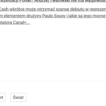
rezentacji Polski? Andrzej Twarowski nie ma wątpliwośc
ash wkrótce może otrzymać szansę debiutu w reprezentacji
 elementem drużyny Paulo Sousy i jakie są jego mocne 
atora Canal+...
rt
Świat