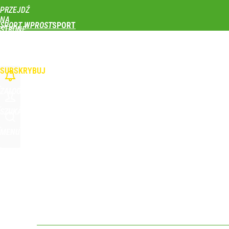
PRZEJDŹ
Udostępnij
0
Skomentuj
NA
SPORT WPROST
STRONĘ
GŁÓWNĄ
PIŁKA NOŻNA
SIATKÓWKA
TENIS
LEKKOATLETYKA
SKOKI NARCIAR
Farmacja: wzrost pod presją. co czeka branżę do 
WPROST.PL
SUBSKRYBUJ
dodaj
ZALOGUJ
Polski finał w Warszawie! To będzie wielkie święto 
SZUKAJ
MENU
dodaj
Iga Świątek zwróciła się do kibiców z Polski. Bę
dodaj