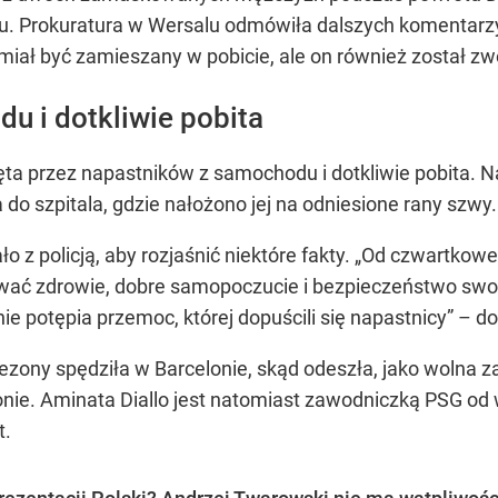
u. Prokuratura w Wersalu odmówiła dalszych komentarzy
miał być zamieszany w pobicie, ale on również został zw
u i dotkliwie pobita
ta przez napastników z samochodu i dotkliwie pobita. Na
do szpitala, gdzie nałożono jej na odniesione rany szwy.
 z policją, aby rozjaśnić niektóre fakty. „Od czwartkowe
wać zdrowie, dobre samopoczucie i bezpieczeństwo swo
potępia przemoc, której dopuścili się napastnicy” – dod
ezony spędziła w Barcelonie, skąd odeszła, jako wolna 
onie. Aminata Diallo jest natomiast zawodniczką PSG od w
t.