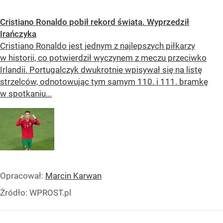
Cristiano Ronaldo pobił rekord świata. Wyprzedził
Irańczyka
Cristiano Ronaldo jest jednym z najlepszych piłkarzy
w historii, co potwierdził wyczynem z meczu przeciwko
Irlandii. Portugalczyk dwukrotnie wpisywał się na listę
strzelców, odnotowując tym samym 110. i 111. bramkę
w spotkaniu...
Opracował:
Marcin Karwan
Źródło:
WPROST.pl