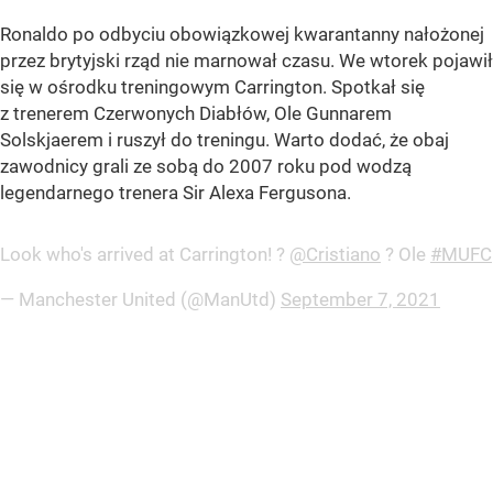
Ronaldo po odbyciu obowiązkowej kwarantanny nałożonej
przez brytyjski rząd nie marnował czasu. We wtorek pojawił
się w ośrodku treningowym Carrington. Spotkał się
z trenerem Czerwonych Diabłów, Ole Gunnarem
Solskjaerem i ruszył do treningu. Warto dodać, że obaj
zawodnicy grali ze sobą do 2007 roku pod wodzą
legendarnego trenera Sir Alexa Fergusona.
Look who's arrived at Carrington! ?
@Cristiano
? Ole
#MUFC
— Manchester United (@ManUtd)
September 7, 2021