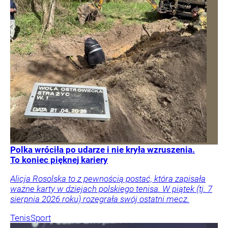
Polka wróciła po udarze i nie kryła wzruszenia.
To koniec pięknej kariery
Alicja Rosolska to z pewnością postać, która zapisała
ważne karty w dziejach polskiego tenisa. W piątek (tj. 7
sierpnia 2026 roku) rozegrała swój ostatni mecz.
Tenis
Sport