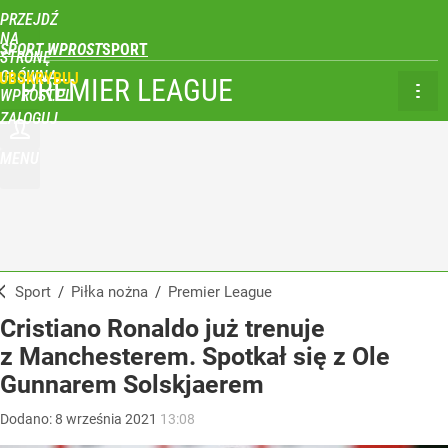
PRZEJDŹ
NA
SPORT WPROST
STRONĘ
GŁÓWNĄ
UBSKRYBUJ
PREMIER LEAGUE
WPROST.PL
ZALOGUJ
MENU
Sport
/
Piłka nożna
/
Premier League
Cristiano Ronaldo już trenuje
z Manchesterem. Spotkał się z Ole
Gunnarem Solskjaerem
Dodano:
8
września
2021
13:08