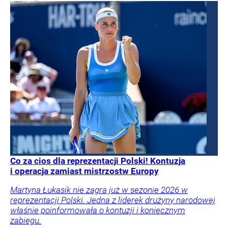
Co za cios dla reprezentacji Polski! Kontuzja
i operacja zamiast mistrzostw Europy
Martyna Łukasik nie zagra już w sezonie 2026 w
reprezentacji Polski. Jedna z liderek drużyny narodowej
właśnie poinformowała o kontuzji i koniecznym
zabiegu.