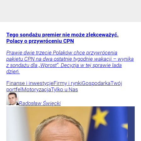
Tego sondażu premier nie może zlekceważyć.
Polacy o przywróceniu CPN
Prawie dwie trzecie Polaków chce przywrócenia
pakietu CPN na dwa ostatnie tygodnie wakacji – wynika
z sondażu dla „Wprost”. Decyzja w tej sprawie lada
dzień.
Finanse i inwestycje
Firmy i rynki
Gospodarka
Twój
portfel
Motoryzacja
Tylko u Nas
Radosław
Święcki