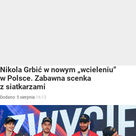
Nikola Grbić w nowym „wcieleniu”
w Polsce. Zabawna scenka
z siatkarzami
Dodano:
5
sierpnia
16:12