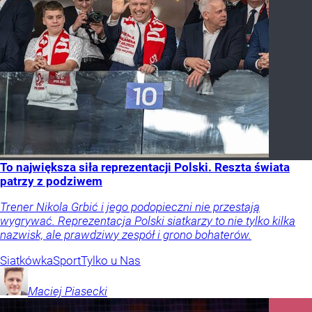
To największa siła reprezentacji Polski. Reszta świata
patrzy z podziwem
Trener Nikola Grbić i jego podopieczni nie przestają
wygrywać. Reprezentacja Polski siatkarzy to nie tylko kilka
nazwisk, ale prawdziwy zespół i grono bohaterów.
Siatkówka
Sport
Tylko u Nas
Maciej
Piasecki