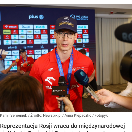
Kamil Semeniuk
/ Źródło:
Newspix.pl
/
Anna Klepaczko / Fotopyk
Reprezentacja Rosji wraca do międzynarodowej