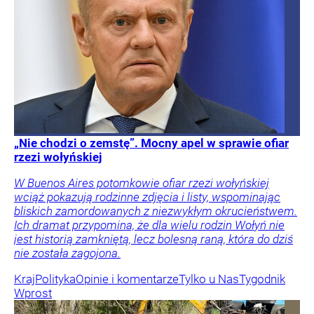
„Nie chodzi o zemstę”. Mocny apel w sprawie ofiar
rzezi wołyńskiej
W Buenos Aires potomkowie ofiar rzezi wołyńskiej
wciąż pokazują rodzinne zdjęcia i listy, wspominając
bliskich zamordowanych z niezwykłym okrucieństwem.
Ich dramat przypomina, że dla wielu rodzin Wołyń nie
jest historią zamkniętą, lecz bolesną raną, która do dziś
nie została zagojona.
Kraj
Polityka
Opinie i komentarze
Tylko u Nas
Tygodnik
Wprost