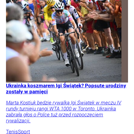
Ukrainka koszmarem Igi Świątek? Popsute urodziny
zostały w pamięci
Marta Kostiuk będzie rywalką Igi Świątek w meczu IV
rundy turnieju rangi WTA 1000 w Toronto. Ukrainka
zabrała głos o Polce tuż przed rozpoczęciem
rywalizacji.
Tenis
Sport