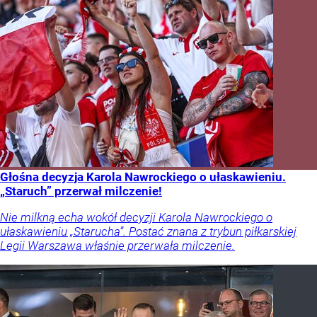
Głośna decyzja Karola Nawrockiego o ułaskawieniu.
„Staruch” przerwał milczenie!
Nie milkną echa wokół decyzji Karola Nawrockiego o
ułaskawieniu „Starucha”. Postać znana z trybun piłkarskiej
Legii Warszawa właśnie przerwała milczenie.