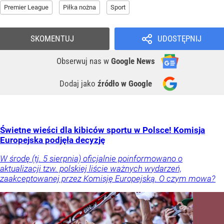
Premier League
Piłka nożna
Sport
SKOMENTUJ
UDOSTĘPNIJ
Obserwuj nas
w
Google News
Dodaj jako
źródło w Google
Świetne wieści dla kibiców sportu w Polsce! Komisja
Europejska podjęła decyzję
W środę (tj. 5 sierpnia) oficjalnie poinformowano o
aktualizacji tzw. polskiej liście ważnych wydarzeń,
zaakceptowanej przez Komisję Europejską. O czym mowa?