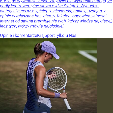
Burza po wywiadzie z Ewą Woydyłło nie wybuchła dlatego, że
padły kontrowersyjne słowa o Idze Świątek. Wybuchła
dlatego, że coraz częściej za ekspercką analizę uznajemy
opinie wygłaszane bez wiedzy, faktów i odpowiedzialności.
Internet od dawna premiuje nie tych, którzy wiedzą najwięcej,
lecz tych, którzy mówią najgłośniej.
Opinie i komentarze
Kraj
Sport
Tylko u Nas