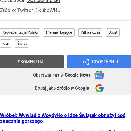
Opracował:
Mariusz Bielski
Źródło:
Twitter @kubaWHU
Reprezentacja Polski
Premier League
Piłka nożna
Sport
Kraj
Świat
SKOMENTUJ
UDOSTĘPNIJ
Obserwuj nas
w
Google News
Dodaj jako
źródło w Google
Wróbel: Wywiad z Woydyłło o Idze Świątek obnażył coś
znacznie gorszego