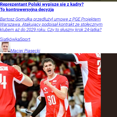
Reprezentant Polski wypisze się z kadry?
To kontrowersyjna decyzja
Bartosz Gomułka przedłużył umowę z PGE Projektem
Warszawa. Atakujący podpisał kontrakt ze stołecznym
klubem aż do 2029 roku. Czy to słuszny krok 24-latka?
Siatkówka
Sport
Maciej
Piasecki