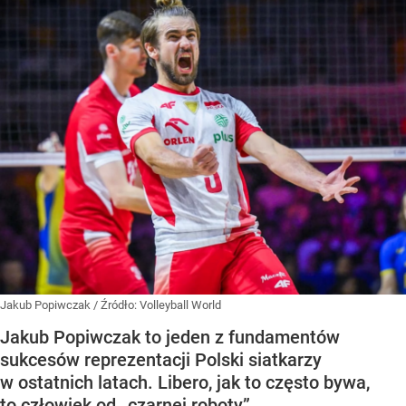
Jakub Popiwczak
/ Źródło:
Volleyball World
Jakub Popiwczak to jeden z fundamentów
sukcesów reprezentacji Polski siatkarzy
w ostatnich latach. Libero, jak to często bywa,
to człowiek od „czarnej roboty”.