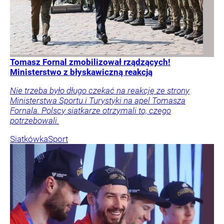
Tomasz Fornal zmobilizował rządzących!
Ministerstwo z błyskawiczną reakcją
Nie trzeba było długo czekać na reakcję ze strony
Ministerstwa Sportu i Turystyki na apel Tomasza
Fornala. Polscy siatkarze otrzymali to, czego
potrzebowali.
Siatkówka
Sport