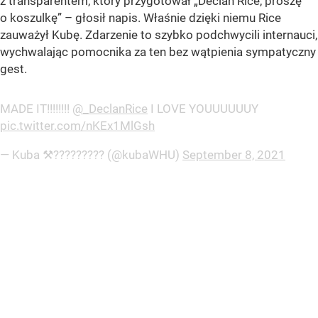
z transparentem, który przygotował „Declan Rice, proszę
o koszulkę” – głosił napis. Właśnie dzięki niemu Rice
zauważył Kubę. Zdarzenie to szybko podchwycili internauci,
wychwalając pomocnika za ten bez wątpienia sympatyczny
gest.
MADE IT!!!!!!!!
@_DeclanRice
I LOVE YOUUUUUUY
pic.twitter.com/nKEx1MlGsh
— Kuba ⚒????????? (@kubaWHU)
September 8, 2021