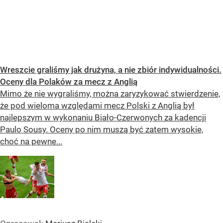
Wreszcie graliśmy jak drużyna, a nie zbiór indywidualności.
Oceny dla Polaków za mecz z Anglią
Mimo że nie wygraliśmy, można zaryzykować stwierdzenie,
że pod wieloma względami mecz Polski z Anglią był
najlepszym w wykonaniu Biało-Czerwonych za kadencji
Paulo Sousy. Oceny po nim muszą być zatem wysokie,
choć na pewne...