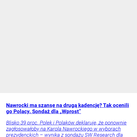
Nawrocki ma szansę na drugą kadencję? Tak ocenili
go Polacy. Sondaż dla „Wprost”
Blisko 39 proc. Polek i Polaków deklaruje, że ponownie
zagłosowałoby na Karola Nawrockiego w wyborach
prezydenckich – wynika z sondażu SW Research dla