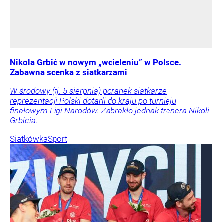
Nikola Grbić w nowym „wcieleniu” w Polsce.
Zabawna scenka z siatkarzami
W środowy (tj. 5 sierpnia) poranek siatkarze
reprezentacji Polski dotarli do kraju po turnieju
finałowym Ligi Narodów. Zabrakło jednak trenera Nikoli
Grbicia.
Siatkówka
Sport