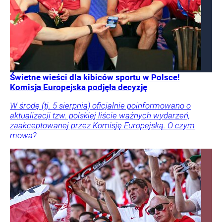
Świetne wieści dla kibiców sportu w Polsce!
Komisja Europejska podjęła decyzję
W środę (tj. 5 sierpnia) oficjalnie poinformowano o
aktualizacji tzw. polskiej liście ważnych wydarzeń,
zaakceptowanej przez Komisję Europejską. O czym
mowa?