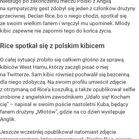
Niedługo po zakończeniu meczu Polski z Anglią
na sympatyczny gest zdobył się jeden z członków drużyny
przeciwnej. Declan Rice, bo o niego chodzi, spotkał się
ze swoim wielkim fanem i wręczył mu upominek. Młody
kibic zapewne nie zapomni tego do końca życia.
Rice spotkał się z polskim kibicem
O całej sytuacji zrobiło się całkiem głośno za sprawą
kibiców West Hamu, którzy zaczęli pisać o niej
na Twitterze. Sam kibic również pochwalił się bezcenną
dla niego zdobyczą. Na swoim profilu umieścił zdjęcie
z otrzymaną od Rice’a koszulką, a także opublikował selfie
zrobione z angielskim zawodnikiem „Udało się! Kocham
cię” – napisał w swoim poście nastoletni Kuba, będący
fanem drużyny „Młotów”, gdzie na co dzień występuje
Anglik.
Jeszcze wcześniej opublikował natomiast zdjęcie