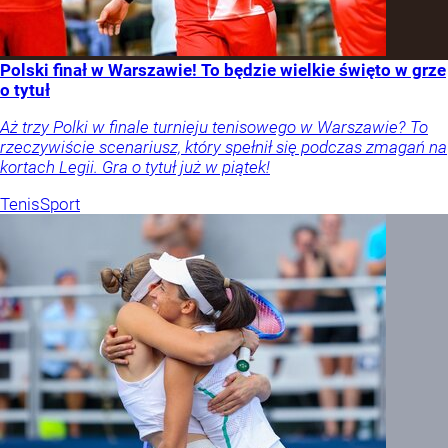
Polski finał w Warszawie! To będzie wielkie święto w grze
o tytuł
Aż trzy Polki w finale turnieju tenisowego w Warszawie? To
rzeczywiście scenariusz, który spełnił się podczas zmagań na
kortach Legii. Gra o tytuł już w piątek!
Tenis
Sport