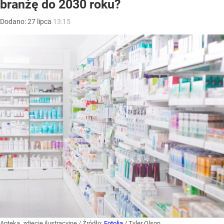
branżę do 2030 roku?
Dodano:
27
lipca
13:15
Apteka, zdjęcie ilustracyjne
/ Źródło:
Fotolia
/
Tyler Olson