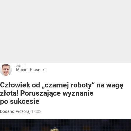
Autor:
Maciej Piasecki
Człowiek od „czarnej roboty” na wagę
złota! Poruszające wyznanie
po sukcesie
Dodano:
wczoraj
14:02