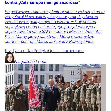
kontra „Cała Europa nam go zazdrości”
Po pierwszym roku prezydentury nic nie wskazuje na to,
żeby Karol Nawrocki wyciszył spory między dwoma
zwaśnionymi politycznymi obozami. – Dotychczas
największą hańbą na karcie jego prezydentury jest
chyba zawetowanie SAFE – ocenia Mariusz Witczak z
KO. – Mamy głowę państwa, z której możemy być
dumni – kontruje Marek Jakubiak z Rozwoju Plus.
Kraj
Tylko u Nas
Polityka
Opinie i komentarze
Magdalena
Frindt