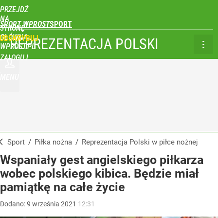
PRZEJDŹ
NA
SPORT WPROST
STRONĘ
GŁÓWNĄ
UBSKRYBUJ
REPREZENTACJA POLSKI
WPROST.PL
ZALOGUJ
MENU
Sport
/
Piłka nożna
/
Reprezentacja Polski w piłce nożnej
Wspaniały gest angielskiego piłkarza
wobec polskiego kibica. Będzie miał
pamiątkę na całe życie
Dodano:
9
września
2021
12:31