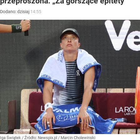
przeproszona. „Za gorszące epitety”
Dodano:
dzisiaj
14:55
Iga Świątek
/ Źródło:
Newspix.pl
/
Marcin Cholewinski