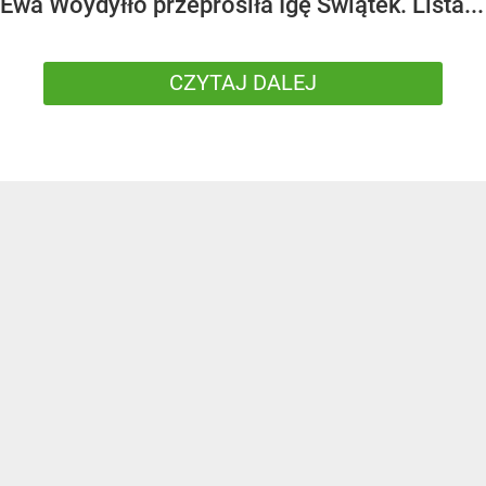
Ewa Woydyłło przeprosiła Igę Świątek. Lista...
CZYTAJ DALEJ