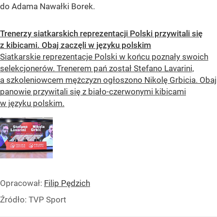
do Adama Nawałki Borek.
Trenerzy siatkarskich reprezentacji Polski przywitali się
z kibicami. Obaj zaczęli w języku polskim
Siatkarskie reprezentacje Polski w końcu poznały swoich
selekcjonerów. Trenerem pań został Stefano Lavarini,
a szkoleniowcem mężczyzn ogłoszono Nikolę Grbicia. Obaj
panowie przywitali się z biało-czerwonymi kibicami
w języku polskim.
Opracował:
Filip Pędzich
Źródło:
TVP Sport