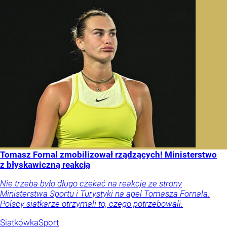
Tomasz Fornal zmobilizował rządzących! Ministerstwo
z błyskawiczną reakcją
Nie trzeba było długo czekać na reakcję ze strony
Ministerstwa Sportu i Turystyki na apel Tomasza Fornala.
Polscy siatkarze otrzymali to, czego potrzebowali.
Siatkówka
Sport