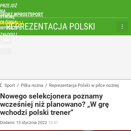
PRZEJDŹ
NA
SPORT WPROST
STRONĘ
GŁÓWNĄ
UBSKRYBUJ
REPREZENTACJA POLSKI
WPROST.PL
ZALOGUJ
MENU
Sport
/
Piłka nożna
/
Reprezentacja Polski w piłce nożnej
Nowego selekcjonera poznamy
wcześniej niż planowano? „W grę
wchodzi polski trener”
Dodano:
13
stycznia
2022
10:41