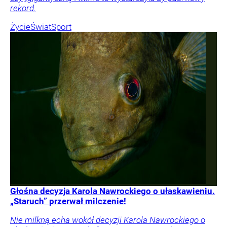
rekord.
Życie
Świat
Sport
Głośna decyzja Karola Nawrockiego o ułaskawieniu.
„Staruch” przerwał milczenie!
Nie milkną echa wokół decyzji Karola Nawrockiego o