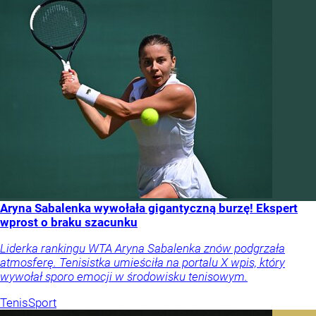
Aryna Sabalenka wywołała gigantyczną burzę! Ekspert
wprost o braku szacunku
Liderka rankingu WTA Aryna Sabalenka znów podgrzała
atmosferę. Tenisistka umieściła na portalu X wpis, który
wywołał sporo emocji w środowisku tenisowym.
Tenis
Sport