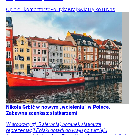
Opinie i komentarze
Polityka
Kraj
Świat
Tylko u Nas
Nikola Grbić w nowym „wcieleniu” w Polsce.
Zabawna scenka z siatkarzami
W środowy (tj. 5 sierpnia) poranek siatkarze
reprezentacji Polski dotarli do kraju po turnieju