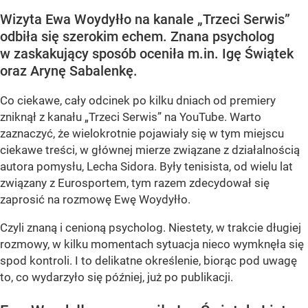
Wizyta Ewa Woydyłło na kanale „Trzeci Serwis”
odbiła się szerokim echem. Znana psycholog
w zaskakujący sposób oceniła m.in. Igę Świątek
oraz Arynę Sabalenkę.
Co ciekawe, cały odcinek po kilku dniach od premiery
zniknął z kanału „Trzeci Serwis” na YouTube. Warto
zaznaczyć, że wielokrotnie pojawiały się w tym miejscu
ciekawe treści, w głównej mierze związane z działalnością
autora pomysłu, Lecha Sidora. Były tenisista, od wielu lat
związany z Eurosportem, tym razem zdecydował się
zaprosić na rozmowę Ewę Woydyłło.
Czyli znaną i cenioną psycholog. Niestety, w trakcie długiej
rozmowy, w kilku momentach sytuacja nieco wymknęła się
spod kontroli. I to delikatne określenie, biorąc pod uwagę
to, co wydarzyło się później, już po publikacji.