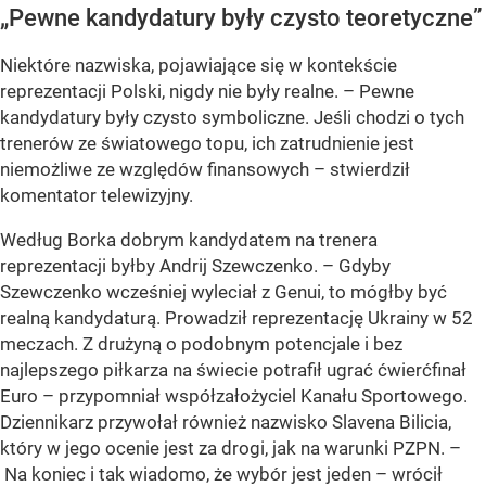
„Pewne kandydatury były czysto teoretyczne”
Niektóre nazwiska, pojawiające się w kontekście
reprezentacji Polski, nigdy nie były realne. – Pewne
kandydatury były czysto symboliczne. Jeśli chodzi o tych
trenerów ze światowego topu, ich zatrudnienie jest
niemożliwe ze względów finansowych – stwierdził
komentator telewizyjny.
Według Borka dobrym kandydatem na trenera
reprezentacji byłby Andrij Szewczenko. – Gdyby
Szewczenko wcześniej wyleciał z Genui, to mógłby być
realną kandydaturą. Prowadził reprezentację Ukrainy w 52
meczach. Z drużyną o podobnym potencjale i bez
najlepszego piłkarza na świecie potrafił ugrać ćwierćfinał
Euro – przypomniał współzałożyciel Kanału Sportowego.
Dziennikarz przywołał również nazwisko Slavena Bilicia,
który w jego ocenie jest za drogi, jak na warunki PZPN. –
Na koniec i tak wiadomo, że wybór jest jeden – wrócił