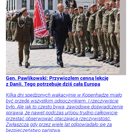
Gen. Pawlikowski: Przywiozłem cenną lekcję
z Danii. Tego potrzebuje dziś cała Europa
Kilka dni spędzonych wakacyjnie w Kopenhadze miało
być przede wszystkim odpoczynkiem. I rzeczywiście
było. Ale jak to często bywa, zawodowe doświadczenie
sprawia, że nawet podczas urlopu trudno całkowicie
przestać obserwować otaczającą rzeczywistość.
Zwłaszcza gdy przez wiele lat odpowiadało się za
bezpieczeństwo państwa.