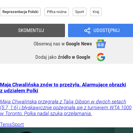
Reprezentacja Polski
Piłka nożna
Sport
Kraj
SKOMENTUJ
UDOSTĘPNIJ
Obserwuj nas
w
Google News
Dodaj jako
źródło w Google
Maja Chwalińska znów to przeżyła. Alarmujące obrazki
z udziałem Polki
Maja Chwalińska przegrała z Talią Gibson w dwóch setach
(5:7, 1:6) i błyskawicznie pożegnała się z turniejem WTA 1000
w Toronto. Polka nadal szuka przełamania.
Tenis
Sport