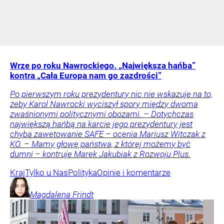
Wrze po roku Nawrockiego. „Największa hańba”
kontra „Cała Europa nam go zazdrości”
Po pierwszym roku prezydentury nic nie wskazuje na to,
żeby Karol Nawrocki wyciszył spory między dwoma
zwaśnionymi politycznymi obozami. – Dotychczas
największą hańbą na karcie jego prezydentury jest
chyba zawetowanie SAFE – ocenia Mariusz Witczak z
KO. – Mamy głowę państwa, z której możemy być
dumni – kontruje Marek Jakubiak z Rozwoju Plus.
Kraj
Tylko u Nas
Polityka
Opinie i komentarze
Magdalena
Frindt