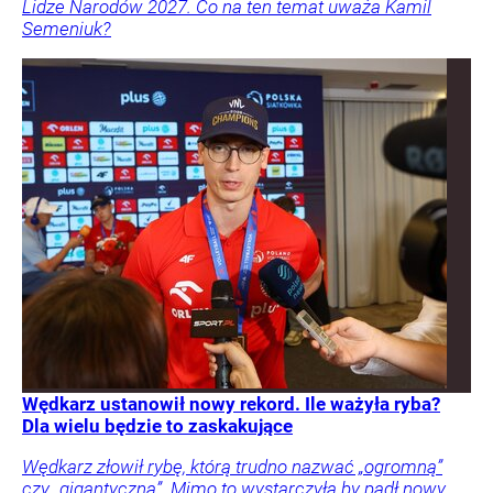
Lidze Narodów 2027. Co na ten temat uważa Kamil
Semeniuk?
Wędkarz ustanowił nowy rekord. Ile ważyła ryba?
Dla wielu będzie to zaskakujące
Wędkarz złowił rybę, którą trudno nazwać „ogromną”
czy „gigantyczną”. Mimo to wystarczyła by padł nowy