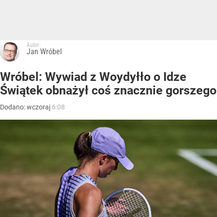
Autor:
Jan Wróbel
Wróbel: Wywiad z Woydyłło o Idze
Świątek obnażył coś znacznie gorszego
Dodano:
wczoraj
6:08