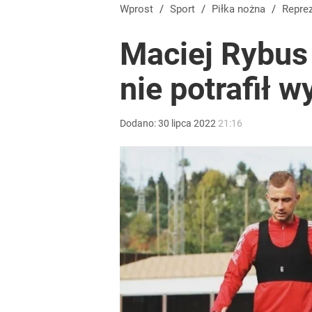
Polski finał w Warszawie! To będzie wielkie święto 
Wprost
/
Sport
/
Piłka nożna
/
Repre
Maciej Rybus 
dodaj
nie potrafił
Real Madryt właśnie pobił rekord transferowy! For
Dodano:
30
lipca
2022
21:16
dodaj
Tajemnica paragonów grozy. Tak restauratorzy m
2