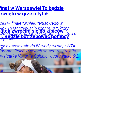
finał w Warszawie! To będzie
 święto w grze o tytuł
Polki w finale turnieju tenisowego w
e? To rzeczywiście scenariusz, który
ątek zwróciła się do kibiców
się podczas zmagań na kortach Legii. Gra o
ki. Będzie potrzebować pomocy
 w piątek!
tek awansowała do IV rundy turnieju WTA
ort
oronto. Polka w dwóch setach rozprawiła
zwajcarką Viktorija Golubic, wygrywając 6:2,
ort