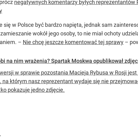
Oprócz
negatywnych komentarzy byłych reprezentantów P
y
 się w Polsce być bardzo napięta, jednak sam zaintere
 zamieszanie wokół jego osoby, to nie miał ochoty udzi
daniem. –
Nie chcę jeszcze komentować tej sprawy
– pow
obi na nim wrażenia? Spartak Moskwa opublikował zdjęc
wersji w sprawie pozostania Macieja Rybusa w Rosji jest
e, na którym nasz reprezentant wydaje się nie przejmow
ko pokazuje jedno zdjęcie.
”