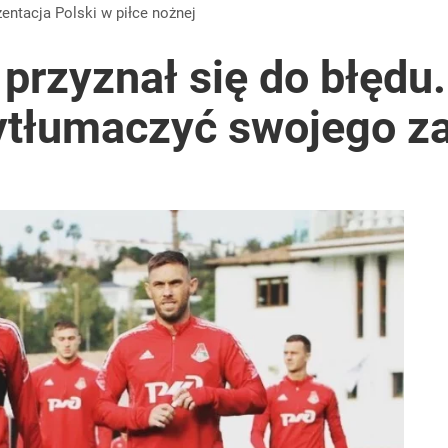
w grze o tytuł
zentacja Polski w piłce nożnej
przyznał się do błędu
 wytłumaczyć swojego 
tuna za nastolatka
anipulują cenami nad morzem