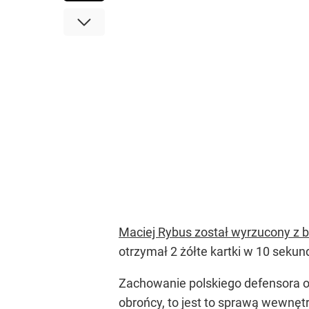
Maciej Rybus został wyrzucony z 
otrzymał 2 żółte kartki w 10 sekund
Zachowanie polskiego defensora oc
obrońcy, to jest to sprawą wewnęt