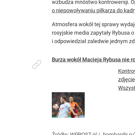
wzbudza mnóstwo kontrowersji. 
o niepowoływaniu piłkarza do kadr
Atmosfera wokół tej sprawy wydaje
rosyjskie media zapytały Rybusa o
i odpowiedział zaledwie jednym z
Burza wokół Macieja Rybusa nie r
Kontro
zdjęci
Wszyst
Źródło:
WPROST.pl
/
„bombardir.ru