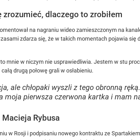
 zrozumieć, dlaczego to zrobiłem
 skomentował na nagraniu wideo zamieszczonym na kana
Czasami zdarza się, że w takich momentach pojawia się 
to mnie w niczym nie usprawiedliwia. Jestem w stu proce
 całą drugą połowę grali w osłabieniu.
cja, ale chłopaki wyszli z tego obronną ręk
ła moja pierwsza czerwona kartka i mam na
a Macieja Rybusa
iu w Rosji i podpisaniu nowego kontraktu ze Spartakie