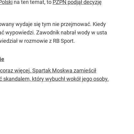
olski
na ten temat, to
PZPN podjął decyzję
sowany wydaje się tym nie przejmować. Kiedy
elać wypowiedzi. Zawodnik nabrał wody w usta
iedział w rozmowie z RB Sport.
ie
 coraz więcej. Spartak Moskwa zamieścił
ać skandalem, który wybuchł wokół jego osoby.