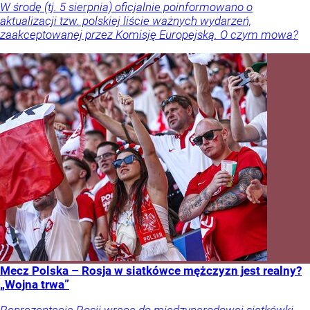
W środę (tj. 5 sierpnia) oficjalnie poinformowano o
aktualizacji tzw. polskiej liście ważnych wydarzeń,
zaakceptowanej przez Komisję Europejską. O czym mowa?
Mecz Polska – Rosja w siatkówce mężczyzn jest realny?
„Wojna trwa”
Reprezentacja Rosji wraca do międzynarodowej siatkówki.