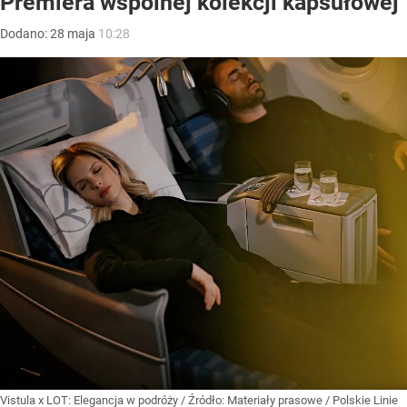
Premiera wspólnej kolekcji kapsułowej
Dodano:
28
maja
10:28
Vistula x LOT: Elegancja w podróży
/ Źródło:
Materiały prasowe
/
Polskie Linie