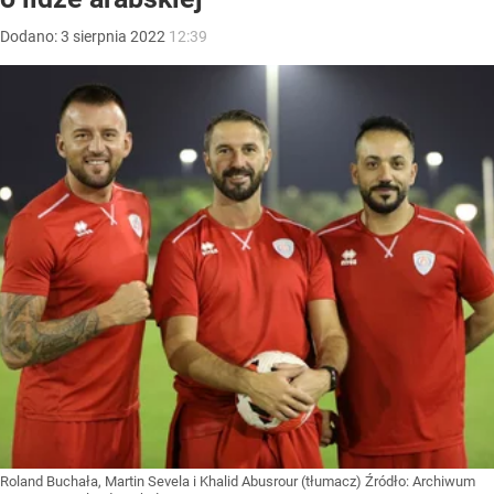
Dodano:
3
sierpnia
2022
12:39
Roland Buchała, Martin Sevela i Khalid Abusrour (tłumacz)
Źródło:
Archiwum