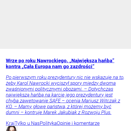
Wrze po roku Nawrockiego. „Największa hańba”
kontra „Cała Europa nam go zazdrości”
Po pierwszym roku prezydentury nic nie wskazuje na to,
żeby Karol Nawrocki wyciszył spory między dwoma
zwaśnionymi politycznymi obozami. – Dotychczas
największą hańbą na karcie jego prezydentury jest
chyba zawetowanie SAFE – ocenia Mariusz Witczak z
KO. – Mamy głowę państwa, z której możemy być
dumni – kontruje Marek Jakubiak z Rozwoju Plus.
Kraj
Tylko u Nas
Polityka
Opinie i komentarze