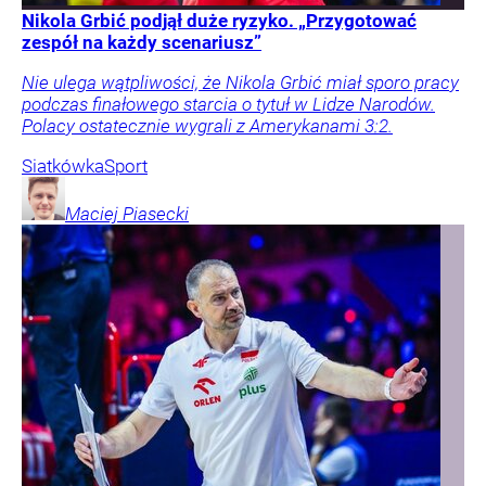
Nikola Grbić podjął duże ryzyko. „Przygotować
zespół na każdy scenariusz”
Nie ulega wątpliwości, że Nikola Grbić miał sporo pracy
podczas finałowego starcia o tytuł w Lidze Narodów.
Polacy ostatecznie wygrali z Amerykanami 3:2.
Siatkówka
Sport
Maciej
Piasecki