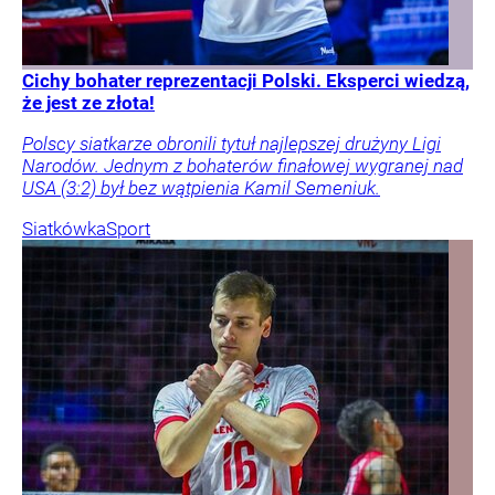
Cichy bohater reprezentacji Polski. Eksperci wiedzą,
że jest ze złota!
Polscy siatkarze obronili tytuł najlepszej drużyny Ligi
Narodów. Jednym z bohaterów finałowej wygranej nad
USA (3:2) był bez wątpienia Kamil Semeniuk.
Siatkówka
Sport