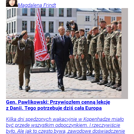
Magdalena
Frindt
Gen. Pawlikowski: Przywiozłem cenną lekcję
z Danii. Tego potrzebuje dziś cała Europa
Kilka dni spędzonych wakacyjnie w Kopenhadze miało
być przede wszystkim odpoczynkiem. I rzeczywiście
było. Ale jak to często bywa, zawodowe doświadczenie