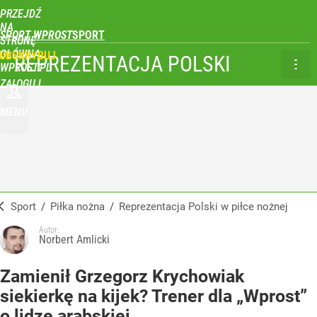
PRZEJDŹ
NA
SPORT WPROST
STRONĘ
GŁÓWNĄ
UBSKRYBUJ
REPREZENTACJA POLSKI
WPROST.PL
ZALOGUJ
MENU
Sport
/
Piłka nożna
/
Reprezentacja Polski w piłce nożnej
Autor:
Norbert Amlicki
Zamienił Grzegorz Krychowiak
siekierkę na kijek? Trener dla „Wprost”
o lidze arabskiej