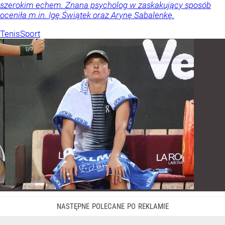
szerokim echem. Znana psycholog w zaskakujący sposób
oceniła m.in. Igę Świątek oraz Arynę Sabalenkę.
Tenis
Sport