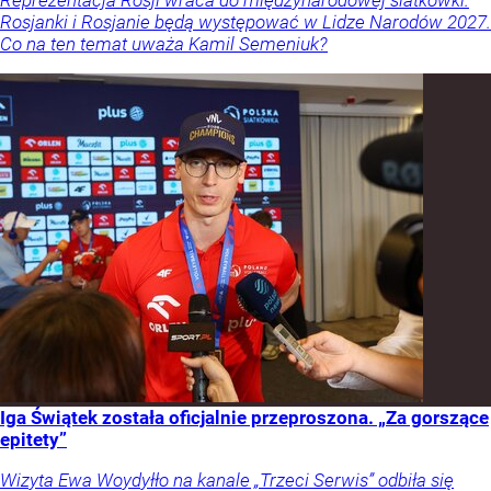
Rosjanki i Rosjanie będą występować w Lidze Narodów 2027.
Co na ten temat uważa Kamil Semeniuk?
Iga Świątek została oficjalnie przeproszona. „Za gorszące
epitety”
Wizyta Ewa Woydyłło na kanale „Trzeci Serwis” odbiła się