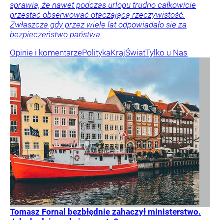
sprawia, że nawet podczas urlopu trudno całkowicie
przestać obserwować otaczającą rzeczywistość.
Zwłaszcza gdy przez wiele lat odpowiadało się za
bezpieczeństwo państwa.
Opinie i komentarze
Polityka
Kraj
Świat
Tylko u Nas
Tomasz Fornal bezbłędnie zahaczył ministerstwo.