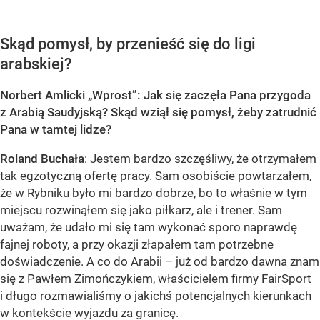
Skąd pomysł, by przenieść się do ligi
arabskiej?
Norbert Amlicki „Wprost”: Jak się zaczęła Pana przygoda
z Arabią Saudyjską? Skąd wziął się pomysł, żeby zatrudnić
Pana w tamtej lidze?
Roland Buchała
: Jestem bardzo szczęśliwy, że otrzymałem
tak egzotyczną ofertę pracy. Sam osobiście powtarzałem,
że w Rybniku było mi bardzo dobrze, bo to właśnie w tym
miejscu rozwinąłem się jako piłkarz, ale i trener. Sam
uważam, że udało mi się tam wykonać sporo naprawdę
fajnej roboty, a przy okazji złapałem tam potrzebne
doświadczenie. A co do Arabii – już od bardzo dawna znam
się z Pawłem Zimończykiem, właścicielem firmy FairSport
i długo rozmawialiśmy o jakichś potencjalnych kierunkach
w kontekście wyjazdu za granicę.