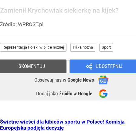
Zamienił Krychowiak siekierkę na kijek?
Źródło:
WPROST.pl
Reprezentacja Polski w piłce nożnej
Piłka nożna
Sport
SKOMENTUJ
UDOSTĘPNIJ
Obserwuj nas
w
Google News
Dodaj jako
źródło w Google
Świetne wieści dla kibiców sportu w Polsce! Komisja
Europejska podjęła decyzję