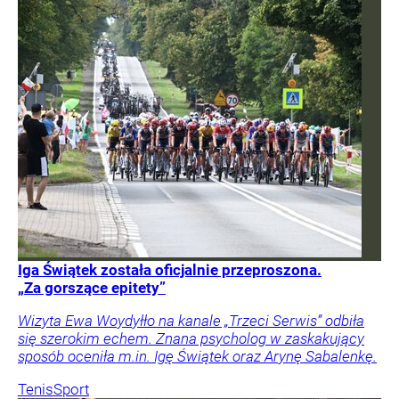
Iga Świątek została oficjalnie przeproszona.
„Za gorszące epitety”
Wizyta Ewa Woydyłło na kanale „Trzeci Serwis” odbiła
się szerokim echem. Znana psycholog w zaskakujący
sposób oceniła m.in. Igę Świątek oraz Arynę Sabalenkę.
Tenis
Sport