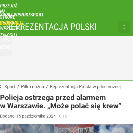
PRZEJDŹ
NA
SPORT WPROST
STRONĘ
GŁÓWNĄ
UBSKRYBUJ
REPREZENTACJA POLSKI
WPROST.PL
ZALOGUJ
MENU
Sport
/
Piłka nożna
/
Reprezentacja Polski w piłce nożnej
Policja ostrzega przed alarmem
w Warszawie. „Może polać się krew”
Dodano:
15
października
2024
10:16