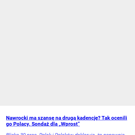
Nawrocki ma szansę na drugą kadencję? Tak ocenili
go Polacy. Sondaż dla „Wprost”
Blisko 39 proc. Polek i Polaków deklaruje, że ponownie