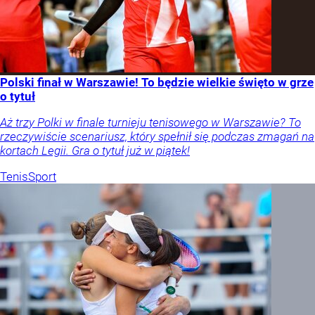
Polski finał w Warszawie! To będzie wielkie święto w grze
o tytuł
Aż trzy Polki w finale turnieju tenisowego w Warszawie? To
rzeczywiście scenariusz, który spełnił się podczas zmagań na
kortach Legii. Gra o tytuł już w piątek!
Tenis
Sport