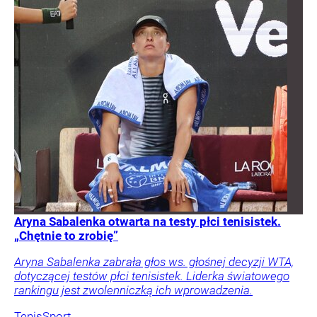
Aryna Sabalenka otwarta na testy płci tenisistek.
„Chętnie to zrobię”
Aryna Sabalenka zabrała głos ws. głośnej decyzji WTA,
dotyczącej testów płci tenisistek. Liderka światowego
rankingu jest zwolenniczką ich wprowadzenia.
Tenis
Sport