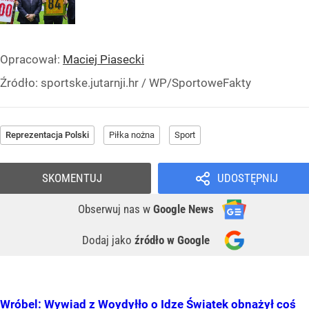
Opracował:
Maciej Piasecki
Źródło:
sportske.jutarnji.hr / WP/SportoweFakty
Reprezentacja Polski
Piłka nożna
Sport
SKOMENTUJ
UDOSTĘPNIJ
Obserwuj nas
w
Google News
Dodaj jako
źródło w Google
Wróbel: Wywiad z Woydyłło o Idze Świątek obnażył coś