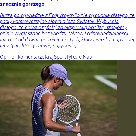
znacznie gorszego
Burza po wywiadzie z Ewą Woydyłło nie wybuchła dlatego, że
padły kontrowersyjne słowa o Idze Świątek. Wybuchła
dlatego, że coraz częściej za ekspercką analizę uznajemy
opinie wygłaszane bez wiedzy, faktów i odpowiedzialności.
Internet od dawna premiuje nie tych, którzy wiedzą najwięcej,
lecz tych, którzy mówią najgłośniej.
Opinie i komentarze
Kraj
Sport
Tylko u Nas