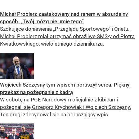
Michał Probierz zaatakowany nad ranem w absurdalny
sposób. „Twój mózg nie umie tego”
Szokujące doniesienia „Przeglądu Sportowego” i Onetu.
Michał Probierz miał otrzymać obraźliwe SMS-y od Piotra
Kwiatkowskiego, wieloletniego dziennikarza.
Wojciech Szczęsny tym wpisem poruszył serca. Piękny
przekaz na pożegnanie z kadrą
W sobotę na PGE Narodowym oficjalnie z kibicami
pożegnali się Grzegorz Krychowiak i Wojciech Szczęsny.
Ten drugi zdecydował się na poruszający wpis.