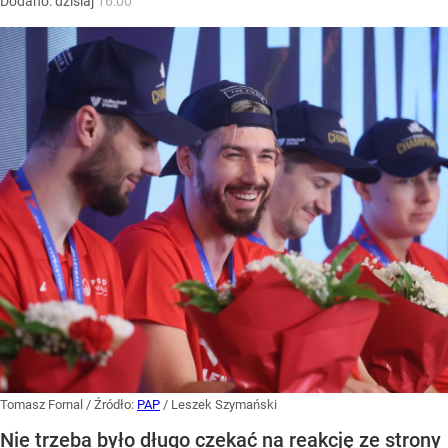
Dodano:
dzisiaj
16:00
Tomasz Fornal
/ Źródło:
PAP
/
Leszek Szymański
Nie trzeba było długo czekać na reakcję ze strony