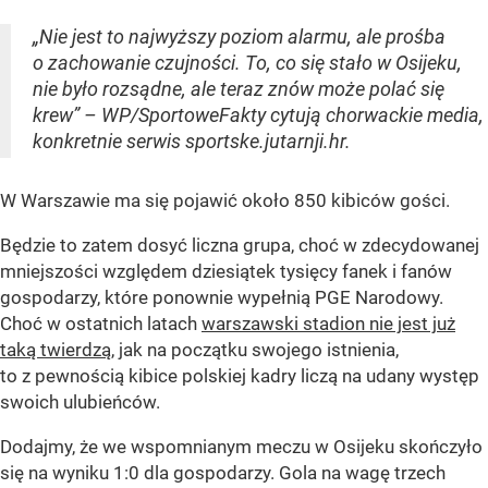
„Nie jest to najwyższy poziom alarmu, ale prośba
o zachowanie czujności. To, co się stało w Osijeku,
nie było rozsądne, ale teraz znów może polać się
krew” – WP/SportoweFakty cytują chorwackie media,
konkretnie serwis sportske.jutarnji.hr.
W Warszawie ma się pojawić około 850 kibiców gości.
Będzie to zatem dosyć liczna grupa, choć w zdecydowanej
mniejszości względem dziesiątek tysięcy fanek i fanów
gospodarzy, które ponownie wypełnią PGE Narodowy.
Choć w ostatnich latach
warszawski stadion nie jest już
taką twierdzą
, jak na początku swojego istnienia,
to z pewnością kibice polskiej kadry liczą na udany występ
swoich ulubieńców.
Dodajmy, że we wspomnianym meczu w Osijeku skończyło
się na wyniku 1:0 dla gospodarzy. Gola na wagę trzech