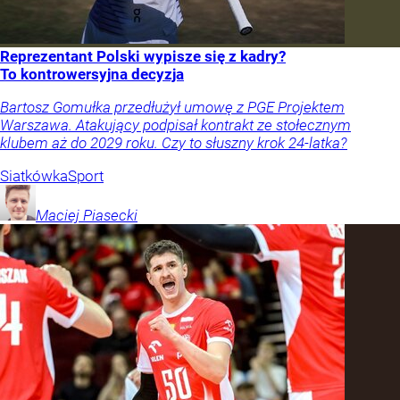
Reprezentant Polski wypisze się z kadry?
To kontrowersyjna decyzja
Bartosz Gomułka przedłużył umowę z PGE Projektem
Warszawa. Atakujący podpisał kontrakt ze stołecznym
klubem aż do 2029 roku. Czy to słuszny krok 24-latka?
Siatkówka
Sport
Maciej
Piasecki