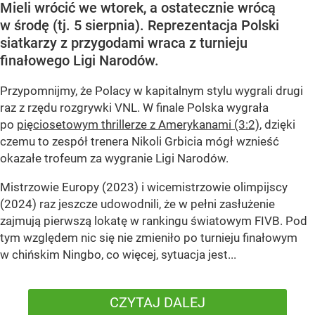
Mieli wrócić we wtorek, a ostatecznie wrócą
w środę (tj. 5 sierpnia). Reprezentacja Polski
siatkarzy z przygodami wraca z turnieju
finałowego Ligi Narodów.
Przypomnijmy, że Polacy w kapitalnym stylu wygrali drugi
raz z rzędu rozgrywki VNL. W finale Polska wygrała
po
pięciosetowym thrillerze z Amerykanami (3:2)
, dzięki
czemu to zespół trenera Nikoli Grbicia mógł wznieść
okazałe trofeum za wygranie Ligi Narodów.
Mistrzowie Europy (2023) i wicemistrzowie olimpijscy
(2024) raz jeszcze udowodnili, że w pełni zasłużenie
zajmują pierwszą lokatę w rankingu światowym FIVB. Pod
tym względem nic się nie zmieniło po turnieju finałowym
w chińskim Ningbo, co więcej, sytuacja jest...
CZYTAJ DALEJ