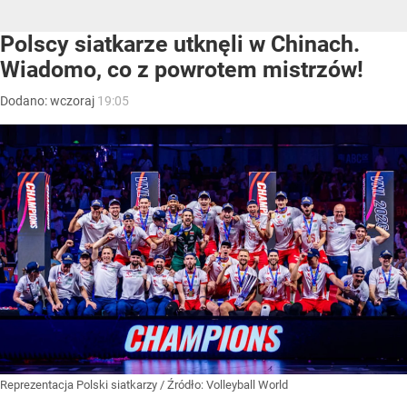
Polscy siatkarze utknęli w Chinach.
Wiadomo, co z powrotem mistrzów!
Dodano:
wczoraj
19:05
Reprezentacja Polski siatkarzy
/ Źródło:
Volleyball World