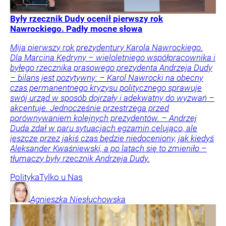
Były rzecznik Dudy ocenił pierwszy rok
Nawrockiego. Padły mocne słowa
Mija pierwszy rok prezydentury Karola Nawrockiego.
Dla Marcina Kędryny – wieloletniego współpracownika i
byłego rzecznika prasowego prezydenta Andrzeja Dudy
– bilans jest pozytywny: – Karol Nawrocki na obecny
czas permanentnego kryzysu politycznego sprawuje
swój urząd w sposób dojrzały i adekwatny do wyzwań –
akcentuje. Jednocześnie przestrzega przed
porównywaniem kolejnych prezydentów. – Andrzej
Duda zdał w paru sytuacjach egzamin celująco, ale
jeszcze przez jakiś czas będzie niedoceniony, jak kiedyś
Aleksander Kwaśniewski, a po latach się to zmieniło –
tłumaczy były rzecznik Andrzeja Dudy.
Polityka
Tylko u Nas
Agnieszka
Niesłuchowska