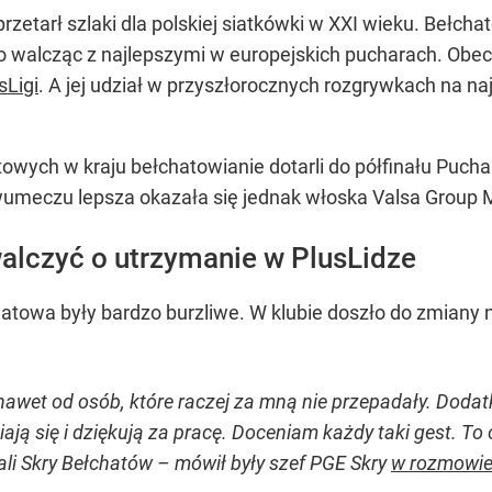
 przetarł szlaki dla polskiej siatkówki w XXI wieku. Bełch
alcząc z najlepszymi w europejskich pucharach. Obecni
sLigi
. A jej udział w przyszłorocznych rozgrywkach na 
wych w kraju bełchatowianie dotarli do półfinału Puchar
wumeczu lepsza okazała się jednak włoska Valsa Group
alczyć o utrzymanie w PlusLidze
hatowa były bardzo burzliwe. W klubie doszło do zmiany 
wet od osób, które raczej za mną nie przepadały. Dodatk
ją się i dziękują za pracę. Doceniam każdy taki gest. To 
ali Skry Bełchatów – mówił były szef PGE Skry
w rozmowie