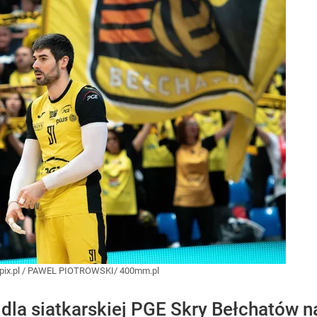
ix.pl
/
PAWEL PIOTROWSKI/ 400mm.pl
 dla siatkarskiej PGE Skry Bełchatów n