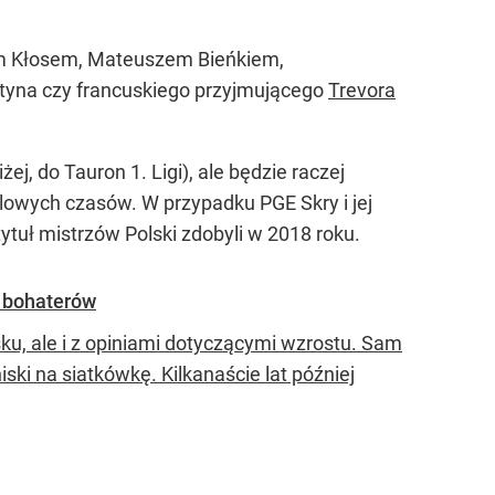
lem Kłosem, Mateuszem Bieńkiem,
tyna czy francuskiego przyjmującego
Trevora
ej, do Tauron 1. Ligi), ale będzie raczej
lowych czasów. W przypadku PGE Skry i jej
ytuł mistrzów Polski zdobyli w 2018 roku.
k bohaterów
ku, ale i z opiniami dotyczącymi wzrostu. Sam
 niski na siatkówkę. Kilkanaście lat później