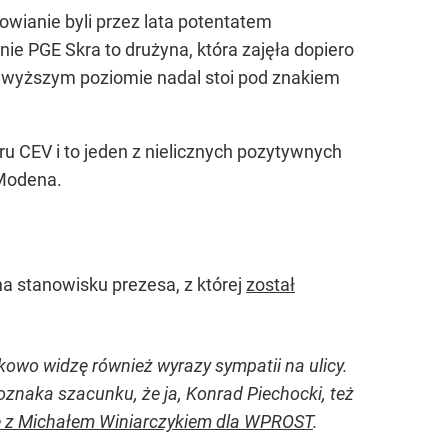
atowianie byli przez lata potentatem
e PGE Skra to drużyna, która zajęła dopiero
najwyższym poziomie nadal stoi pod znakiem
u CEV i to jeden z nielicznych pozytywnych
 Modena.
na stanowisku prezesa, z której
został
owo widzę również wyrazy sympatii na ulicy.
oznaka szacunku, że ja, Konrad Piechocki, też
 z Michałem Winiarczykiem dla WPROST
.