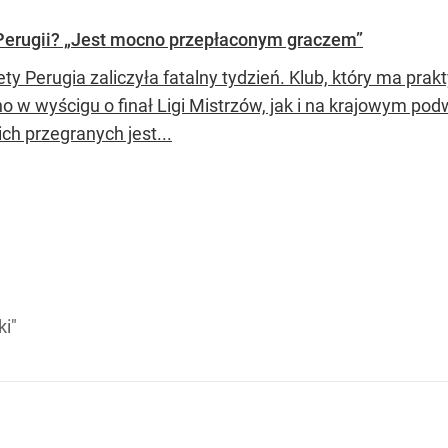
 Perugii? „Jest mocno przepłaconym graczem”
ety Perugia zaliczyła fatalny tydzień. Klub, który ma pra
o w wyścigu o finał Ligi Mistrzów, jak i na krajowym pod
ich przegranych jest...
ki"