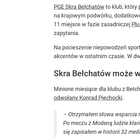
PGE Skra Bełchatów
to klub, który
na krajowym podwórku, dodatkowo w
11 miejsce w fazie zasadniczej
Plu
zapytania.
Na pocieszenie niepowodzeń sporto
akcentów w ostatnim czasie. W d
Skra Bełchatów może w
Minione miesiące dla klubu z Bełc
odwołany Konrad Piechocki
.
– Otrzymałem słowa wsparcia na
Po meczu z Modeną ludzie kłania
się zapisałem w historii 32 med