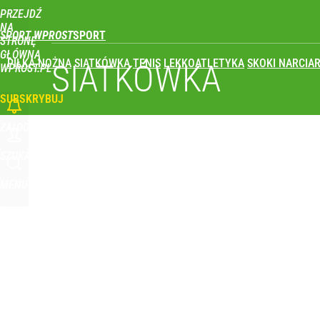
PRZEJDŹ
Udostępnij
0
Skomentuj
NA
SPORT WPROST
STRONĘ
GŁÓWNĄ
PIŁKA NOŻNA
SIATKÓWKA
TENIS
LEKKOATLETYKA
SKOKI NARCIAR
SIATKÓWKA
WPROST.PL
SUBSKRYBUJ
ZALOGUJ
SZUKAJ
MENU