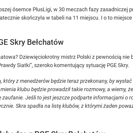
epszej ósemce PlusLigi, w 30 meczach fazy zasadniczej
tecznie skończyła w tabeli na 11 miejscu. I o to miejsc
GE Skry Bełchatów
atowa? Dziewięciokrotny mistrz Polski z pewnością nie bę
Prawdy Siatki”, szeroko komentujący sytuację PGE Skry.
m, który z menedżerów będzie teraz przekonany, by wysła
ramienia klubu będzie prowadził takie rozmowy, a wiemy, 
zaufanie. Jeśli to jest jeszcze podparte informacjami o 
tycznie. Skra spadła na listę klubów, z którymi żaden po