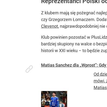
Reprezentanci Polski 
Z klubem mają się pożegnać najle
czy Grzegorzem Łomaczem. Dodatk
Clevenot
, najprawdopodobniej nie 
Klub powinien pozostać w PlusLidze 
bardziej skupiony na walce o bezp
historii w XXI wieku – to będzie z
Matias Sanchez dla „Wprost”: Gdy 
Od dzi
mówi, ż
Matias