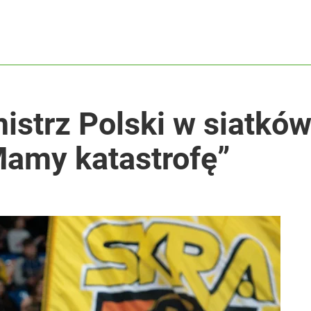
istrz Polski w siatkó
Mamy katastrofę”