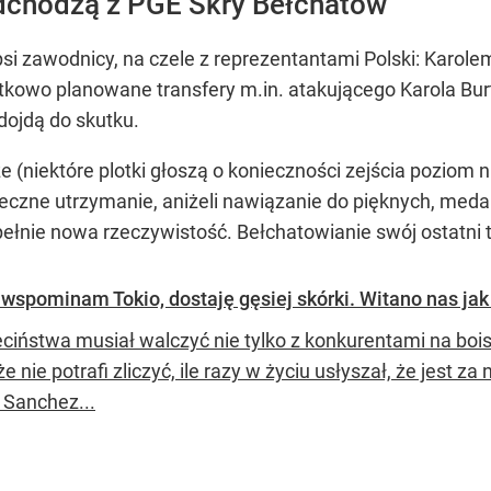
odchodzą z PGE Skry Bełchatów
psi zawodnicy, na czele z reprezentantami Polski: Karo
owo planowane transfery m.in. atakującego Karola Bur
dojdą do skutku.
(niektóre plotki głoszą o konieczności zejścia poziom niż
ieczne utrzymanie, aniżeli nawiązanie do pięknych, meda
upełnie nowa rzeczywistość. Bełchatowianie swój ostatni t
wspominam Tokio, dostaję gęsiej skórki. Witano nas ja
eciństwa musiał walczyć nie tylko z konkurentami na bois
e nie potrafi zliczyć, ile razy w życiu usłyszał, że jest za
 Sanchez...