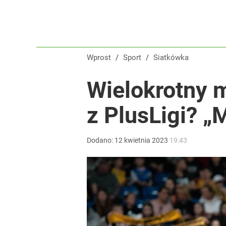
Wprost
/
Sport
/
Siatkówka
Wielokrotny m
z PlusLigi? „
Dodano:
12
kwietnia
2023
19:43