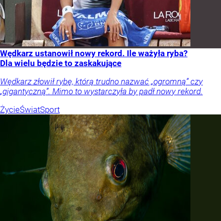
Wędkarz ustanowił nowy rekord. Ile ważyła ryba?
Dla wielu będzie to zaskakujące
Wędkarz złowił rybę, którą trudno nazwać „ogromną” czy
„gigantyczną”. Mimo to wystarczyła by padł nowy rekord.
Życie
Świat
Sport