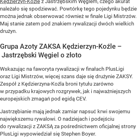
Kędzierzyn-Koźle
z Jastrzębskim Węglem, czego akurat
należało się spodziewać. Powtórkę tego pojedynku będzie
można jednak obserwować również w finale Ligi Mistrzów.
Maj stanie zatem pod znakiem rywalizacji dwóch wielkich
drużyn.
Grupa Azoty ZAKSA Kędzierzyn-Koźle –
Jastrzębski Węgiel o złoto
Wskazując na faworyta rywalizacji w finałach PlusLigi
oraz Ligi Mistrzów, więcej szans daje się drużynie ZAKSY.
Zespół z Kędzierzyna-Koźla broni tytułu zarówno
w przypadku krajowych rozgrywek, jak i najważniejszych
europejskich zmagań pod egidą CEV.
Jastrzębianie mają jednak zamiar napsuć krwi swojemu
największemu rywalowi. O nadziejach i podejściu
do rywalizacji z ZAKSĄ za pośrednictwem oficjalnej strony
PlusLigi wypowiedział się Stephen Boyer.