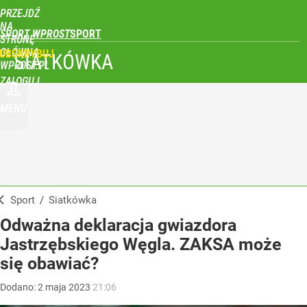
PRZEJDŹ
NA
SPORT WPROST
STRONĘ
GŁÓWNĄ
UBSKRYBUJ
SIATKÓWKA
WPROST.PL
ZALOGUJ
MENU
Sport
/
Siatkówka
Odważna deklaracja gwiazdora
Jastrzębskiego Węgla. ZAKSA może
się obawiać?
Dodano:
2
maja
2023
21:06