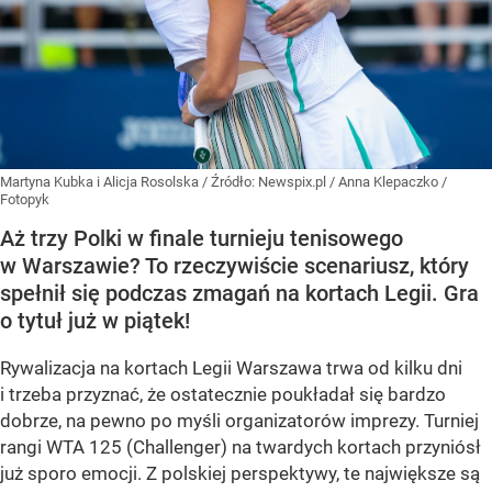
Martyna Kubka i Alicja Rosolska
/ Źródło:
Newspix.pl
/
Anna Klepaczko /
Fotopyk
Aż trzy Polki w finale turnieju tenisowego
w Warszawie? To rzeczywiście scenariusz, który
spełnił się podczas zmagań na kortach Legii. Gra
o tytuł już w piątek!
Rywalizacja na kortach Legii Warszawa trwa od kilku dni
i trzeba przyznać, że ostatecznie poukładał się bardzo
dobrze, na pewno po myśli organizatorów imprezy. Turniej
rangi WTA 125 (Challenger) na twardych kortach przyniósł
już sporo emocji. Z polskiej perspektywy, te największe są