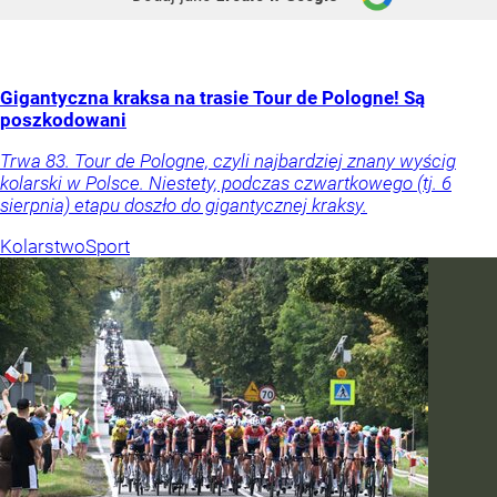
Gigantyczna kraksa na trasie Tour de Pologne! Są
poszkodowani
Trwa 83. Tour de Pologne, czyli najbardziej znany wyścig
kolarski w Polsce. Niestety, podczas czwartkowego (tj. 6
sierpnia) etapu doszło do gigantycznej kraksy.
Kolarstwo
Sport