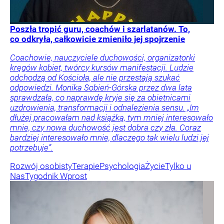
Poszła tropić guru, coachów i szarlatanów. To,
co odkryła, całkowicie zmieniło jej spojrzenie
Coachowie, nauczyciele duchowości, organizatorki
kręgów kobiet, twórcy kursów manifestacji. Ludzie
odchodzą od Kościoła, ale nie przestają szukać
odpowiedzi. Monika Sobień-Górska przez dwa lata
sprawdzała, co naprawdę kryje się za obietnicami
uzdrowienia, transformacji i odnalezienia sensu. „Im
dłużej pracowałam nad książką, tym mniej interesowało
mnie, czy nowa duchowość jest dobra czy zła. Coraz
bardziej interesowało mnie, dlaczego tak wielu ludzi jej
potrzebuje”.
Rozwój osobisty
Terapie
Psychologia
Życie
Tylko u
Nas
Tygodnik Wprost