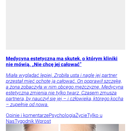
Medycyna estetyczna ma skutek, o którym kliniki
nie mówią. „Nie chcę jej całować”
Miała wyglądać lepiej. Zrobiła usta i nagle jej partner
przestał mieć ochotę ją całować. On poprawił szczękę,
a żona zobaczyła w nim obcego mężczyznę. Medycyna
estetyczna zmienia nie tylko twarz. Czasem zmusza
partnera, by nauczył się jej – i człowieka, którego kocha
– zupełnie od nowa.
Opinie i komentarze
Psychologia
Życie
Tylko u
Nas
Tygodnik Wprost