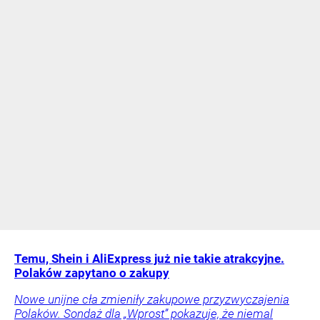
Temu, Shein i AliExpress już nie takie atrakcyjne.
Polaków zapytano o zakupy
Nowe unijne cła zmieniły zakupowe przyzwyczajenia
Polaków. Sondaż dla „Wprost” pokazuje, że niemal