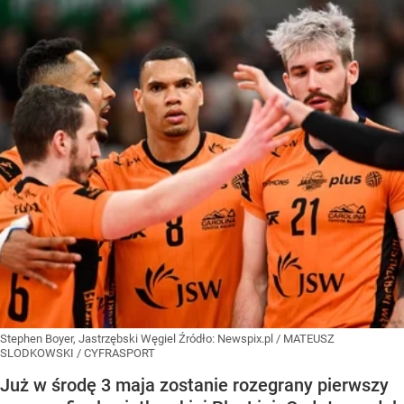
Stephen Boyer, Jastrzębski Węgiel
Źródło:
Newspix.pl
/
MATEUSZ
SLODKOWSKI / CYFRASPORT
Już w środę 3 maja zostanie rozegrany pierwszy