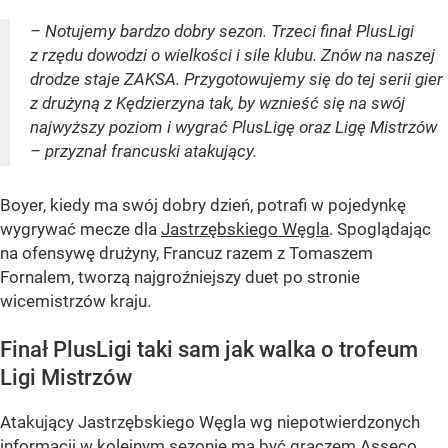
– Notujemy bardzo dobry sezon. Trzeci finał PlusLigi
z rzędu dowodzi o wielkości i sile klubu. Znów na naszej
drodze staje ZAKSA. Przygotowujemy się do tej serii gier
z drużyną z Kędzierzyna tak, by wznieść się na swój
najwyższy poziom i wygrać PlusLigę oraz Ligę Mistrzów
– przyznał francuski atakujący.
Boyer, kiedy ma swój dobry dzień, potrafi w pojedynkę
wygrywać mecze dla
Jastrzębskiego Węgla
. Spoglądając
na ofensywę drużyny, Francuz razem z Tomaszem
Fornalem, tworzą najgroźniejszy duet po stronie
wicemistrzów kraju.
Finał PlusLigi taki sam jak walka o trofeum
Ligi Mistrzów
Atakujący Jastrzębskiego Węgla wg niepotwierdzonych
informacji w kolejnym sezonie ma być graczem Asseco