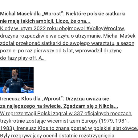
Michal Mašek dla „Wprost”: Niektóre polskie siatkarki
nie mają takich ambicji. Liczę, że ona...
Kiedy w lutym 2022 roku obejmował #VolleyWrocław,
drużyna rozpaczliwie walczyła o utrzymanie. Michal Mašek
zdołał przekonać siatkarki do swojego warsztatu, a sezon
później po raz pierwszy od 5 lat, wprowadził drużynę
do fazy play-off. A...
Ireneusz Kłos dla „Wprost”: Drzyzga uważa się
za najlepszego na świecie. Zgadzam się z Nikolą...
W reprezentacji Polski zagrał w 337 oficjalnych meczach,
trzykrotnie zostając wicemistrzem Europy (1979, 1981,
1983). Ireneusz Kłos to znana postać w polskiej siatkówce.
Były rozgrywający ocenił ostatnie rozstrzygnięcia