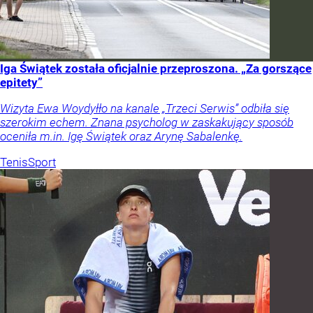
Iga Świątek została oficjalnie przeproszona. „Za gorszące
epitety”
Wizyta Ewa Woydyłło na kanale „Trzeci Serwis” odbiła się
szerokim echem. Znana psycholog w zaskakujący sposób
oceniła m.in. Igę Świątek oraz Arynę Sabalenkę.
Tenis
Sport