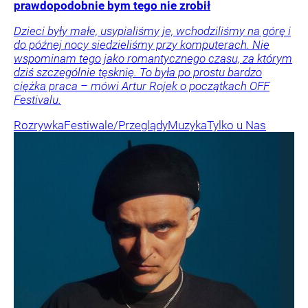
prawdopodobnie bym tego nie zrobił
Dzieci były małe, usypialiśmy je, wchodziliśmy na górę i
do późnej nocy siedzieliśmy przy komputerach. Nie
wspominam tego jako romantycznego czasu, za którym
dziś szczególnie tęsknię. To była po prostu bardzo
ciężka praca – mówi Artur Rojek o początkach OFF
Festivalu.
Rozrywka
Festiwale/Przeglądy
Muzyka
Tylko u Nas