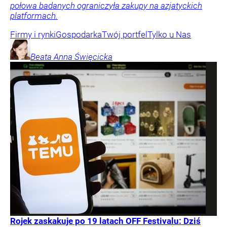
połowa badanych ograniczyła zakupy na azjatyckich
platformach.
Firmy i rynki
Gospodarka
Twój portfel
Tylko u Nas
Beata Anna
Święcicka
Rojek zaskakuje po 19 latach OFF Festivalu: Dziś