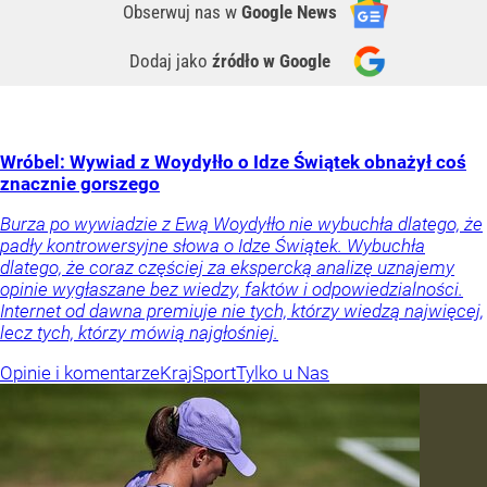
Obserwuj nas
w
Google News
Dodaj jako
źródło w Google
Wróbel: Wywiad z Woydyłło o Idze Świątek obnażył coś
znacznie gorszego
Burza po wywiadzie z Ewą Woydyłło nie wybuchła dlatego, że
padły kontrowersyjne słowa o Idze Świątek. Wybuchła
dlatego, że coraz częściej za ekspercką analizę uznajemy
opinie wygłaszane bez wiedzy, faktów i odpowiedzialności.
Internet od dawna premiuje nie tych, którzy wiedzą najwięcej,
lecz tych, którzy mówią najgłośniej.
Opinie i komentarze
Kraj
Sport
Tylko u Nas