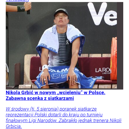
Nikola Grbić w nowym „wcieleniu” w Polsce.
Zabawna scenka z siatkarzami
W środowy (tj. 5 sierpnia) poranek siatkarze
reprezentacji Polski dotarli do kraju po turnieju
finałowym Ligi Narodów. Zabrakło jednak trenera Nikoli
Grbicia.