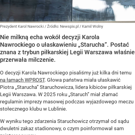
Prezydent Karol Nawrocki
/ Źródło:
Newspix.pl
/
Kamil Wolny
Nie milkną echa wokół decyzji Karola
Nawrockiego o ułaskawieniu „Starucha”. Postać
znana z trybun piłkarskiej Legii Warszawa właśnie
przerwała milczenie.
O decyzji Karola Nawrockiego pisaliśmy już kilka dni temu
na łamach WPROST
. Głowa państwa miała ułaskawić
Piotra „Starucha” Staruchowicza, lidera kibiców piłkarskiej
Legii Warszawa. W 2025 roku „Staruch” miał złamać
regulamin imprezy masowej podczas wyjazdowego meczu
stołecznego klubu w Lublinie.
W wyniku tego zdarzenia Staruchowicz otrzymał od sądu
dwuletni zakaz stadionowy, o czym poinformował sam