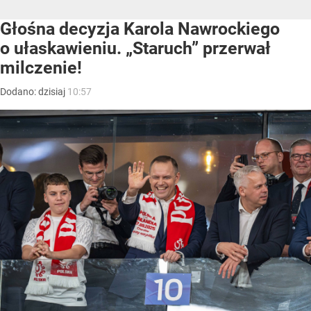
Głośna decyzja Karola Nawrockiego
o ułaskawieniu. „Staruch” przerwał
milczenie!
Dodano:
dzisiaj
10:57