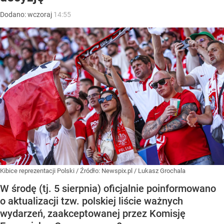
Dodano:
wczoraj
14:55
Kibice reprezentacji Polski
/ Źródło:
Newspix.pl
/
Lukasz Grochala
W środę (tj. 5 sierpnia) oficjalnie poinformowano
o aktualizacji tzw. polskiej liście ważnych
wydarzeń, zaakceptowanej przez Komisję