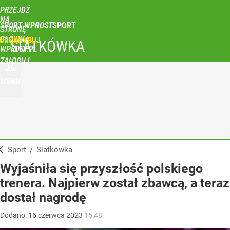
PRZEJDŹ
NA
SPORT WPROST
STRONĘ
GŁÓWNĄ
UBSKRYBUJ
SIATKÓWKA
WPROST.PL
ZALOGUJ
MENU
Sport
/
Siatkówka
Wyjaśniła się przyszłość polskiego
trenera. Najpierw został zbawcą, a teraz
dostał nagrodę
Dodano:
16
czerwca
2023
15:48