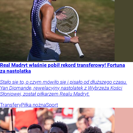
Real Madryt właśnie pobił rekord transferowy! Fortuna
za nastolatka
Stało się to, o czym mówiło się i pisało od dłuższego czasu.
Yan Diomande, rewelacyjny nastolatek z Wybrzeża Kości
Słoniowej, został piłkarzem Realu Madryt.
Transfery
Piłka nożna
Sport