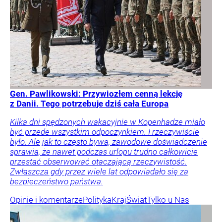
Gen. Pawlikowski: Przywiozłem cenną lekcję
z Danii. Tego potrzebuje dziś cała Europa
Kilka dni spędzonych wakacyjnie w Kopenhadze miało
być przede wszystkim odpoczynkiem. I rzeczywiście
było. Ale jak to często bywa, zawodowe doświadczenie
sprawia, że nawet podczas urlopu trudno całkowicie
przestać obserwować otaczającą rzeczywistość.
Zwłaszcza gdy przez wiele lat odpowiadało się za
bezpieczeństwo państwa.
Opinie i komentarze
Polityka
Kraj
Świat
Tylko u Nas