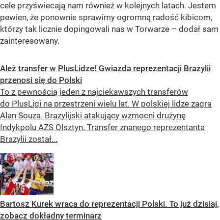
cele przyświecają nam również w kolejnych latach. Jestem
pewien, że ponownie sprawimy ogromną radość kibicom,
którzy tak licznie dopingowali nas w Torwarze – dodał sam
zainteresowany.
Ależ transfer w PlusLidze! Gwiazda reprezentacji Brazylii
przenosi się do Polski
To z pewnością jeden z najciekawszych transferów
do PlusLigi na przestrzeni wielu lat. W polskiej lidze zagra
Alan Souza. Brazylijski atakujący wzmocni drużynę
Indykpolu AZS Olsztyn. Transfer znanego reprezentanta
Brazylii został...
Bartosz Kurek wraca do reprezentacji Polski. To już dzisiaj,
zobacz dokładny terminarz