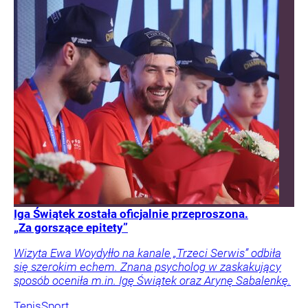
Iga Świątek została oficjalnie przeproszona.
„Za gorszące epitety”
Wizyta Ewa Woydyłło na kanale „Trzeci Serwis” odbiła
się szerokim echem. Znana psycholog w zaskakujący
sposób oceniła m.in. Igę Świątek oraz Arynę Sabalenkę.
Tenis
Sport