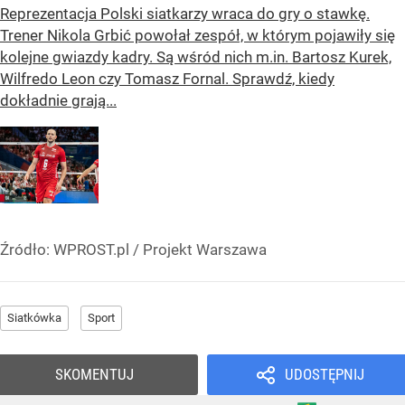
Reprezentacja Polski siatkarzy wraca do gry o stawkę.
Trener Nikola Grbić powołał zespół, w którym pojawiły się
kolejne gwiazdy kadry. Są wśród nich m.in. Bartosz Kurek,
Wilfredo Leon czy Tomasz Fornal. Sprawdź, kiedy
dokładnie grają...
Źródło:
WPROST.pl
/
Projekt Warszawa
Siatkówka
Sport
SKOMENTUJ
UDOSTĘPNIJ