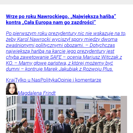
Wrze po roku Nawrockiego. „Największa hańba”
kontra „Cała Europa nam go zazdrości”
Po pierwszym roku prezydentury nic nie wskazuje na to,
żeby Karol Nawrocki wyciszył spory między dwoma
zwaśnionymi politycznymi obozami. – Dotychczas
największą hańbą na karcie jego prezydentury jest
chyba zawetowanie SAFE – ocenia Mariusz Witczak z
KO. – Mamy głowę państwa, z której możemy być
dumni – kontruje Marek Jakubiak z Rozwoju Plus.
Kraj
Tylko u Nas
Polityka
Opinie i komentarze
Magdalena
Frindt