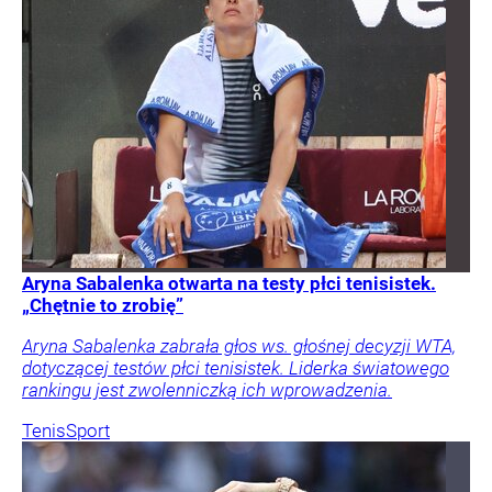
Aryna Sabalenka otwarta na testy płci tenisistek.
„Chętnie to zrobię”
Aryna Sabalenka zabrała głos ws. głośnej decyzji WTA,
dotyczącej testów płci tenisistek. Liderka światowego
rankingu jest zwolenniczką ich wprowadzenia.
Tenis
Sport