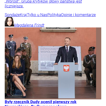
„Wprost”. Grupa krytyków głowy państwa jest
liczniejsza.
Sondaże
Kraj
Tylko u Nas
Polityka
Opinie i komentarze
Magdalena
Frindt
Były rzecznik Dudy ocenił pierwszy rok