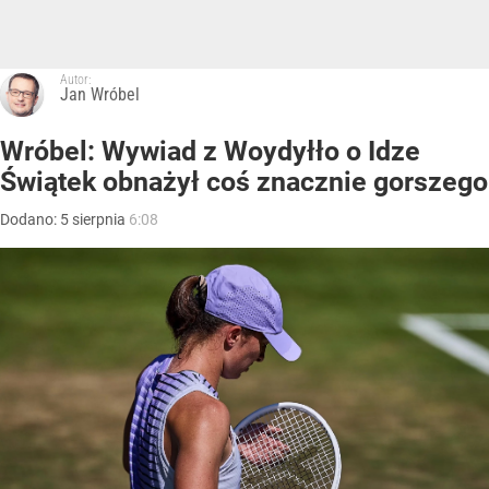
Autor:
Jan Wróbel
Wróbel: Wywiad z Woydyłło o Idze
Świątek obnażył coś znacznie gorszego
Dodano:
5
sierpnia
6:08