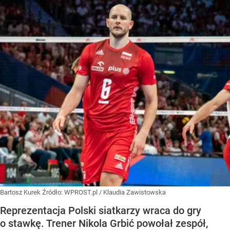
Bartosz Kurek
Źródło:
WPROST.pl
/
Klaudia Zawistowska
Reprezentacja Polski siatkarzy wraca do gry
o stawkę. Trener Nikola Grbić powołał zespół,