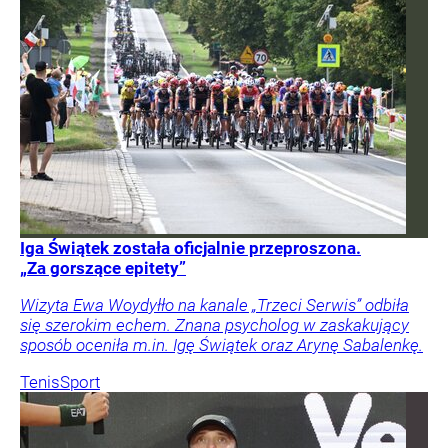
Iga Świątek została oficjalnie przeproszona.
„Za gorszące epitety”
Wizyta Ewa Woydyłło na kanale „Trzeci Serwis” odbiła
się szerokim echem. Znana psycholog w zaskakujący
sposób oceniła m.in. Igę Świątek oraz Arynę Sabalenkę.
Tenis
Sport