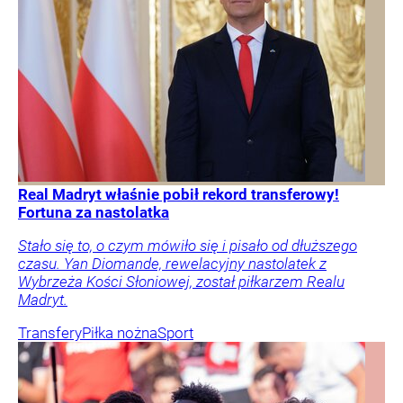
Real Madryt właśnie pobił rekord transferowy!
Fortuna za nastolatka
Stało się to, o czym mówiło się i pisało od dłuższego
czasu. Yan Diomande, rewelacyjny nastolatek z
Wybrzeża Kości Słoniowej, został piłkarzem Realu
Madryt.
Transfery
Piłka nożna
Sport