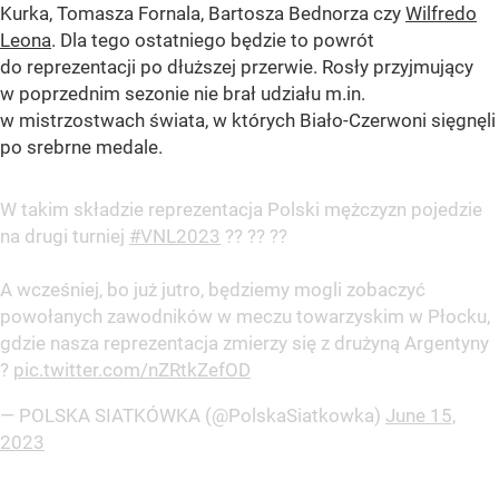
Kurka, Tomasza Fornala, Bartosza Bednorza czy
Wilfredo
Leona
. Dla tego ostatniego będzie to powrót
do reprezentacji po dłuższej przerwie. Rosły przyjmujący
w poprzednim sezonie nie brał udziału m.in.
w mistrzostwach świata, w których Biało-Czerwoni sięgnęli
po srebrne medale.
W takim składzie reprezentacja Polski mężczyzn pojedzie
na drugi turniej
#VNL2023
?? ?? ??
A wcześniej, bo już jutro, będziemy mogli zobaczyć
powołanych zawodników w meczu towarzyskim w Płocku,
gdzie nasza reprezentacja zmierzy się z drużyną Argentyny
?
pic.twitter.com/nZRtkZefOD
— POLSKA SIATKÓWKA (@PolskaSiatkowka)
June 15,
2023