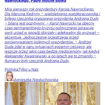
Nawrockiego. Padły mocne słowa
Mija pierwszy rok prezydentury Karola Nawrockiego.
Dla Marcina Kędryny – wieloletniego współpracownika i
byłego rzecznika prasowego prezydenta Andrzeja Dudy
– bilans jest pozytywny: – Karol Nawrocki na obecny
czas permanentnego kryzysu politycznego sprawuje
swój urząd w sposób dojrzały i adekwatny do wyzwań –
akcentuje. Jednocześnie przestrzega przed
porównywaniem kolejnych prezydentów. – Andrzej
Duda zdał w paru sytuacjach egzamin celująco, ale
jeszcze przez jakiś czas będzie niedoceniony, jak kiedyś
Aleksander Kwaśniewski, a po latach się to zmieniło –
tłumaczy były rzecznik Andrzeja Dudy.
Polityka
Tylko u Nas
Agnieszka
Niesłuchowska