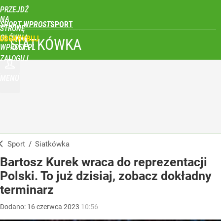
PRZEJDŹ
NA
SPORT WPROST
STRONĘ
GŁÓWNĄ
UBSKRYBUJ
SIATKÓWKA
WPROST.PL
ZALOGUJ
MENU
Sport
/
Siatkówka
Bartosz Kurek wraca do reprezentacji
Polski. To już dzisiaj, zobacz dokładny
terminarz
Dodano:
16
czerwca
2023
10:56