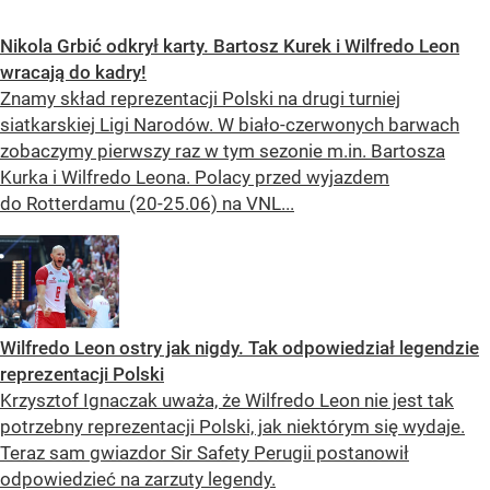
Nikola Grbić odkrył karty. Bartosz Kurek i Wilfredo Leon
wracają do kadry!
Znamy skład reprezentacji Polski na drugi turniej
siatkarskiej Ligi Narodów. W biało-czerwonych barwach
zobaczymy pierwszy raz w tym sezonie m.in. Bartosza
Kurka i Wilfredo Leona. Polacy przed wyjazdem
do Rotterdamu (20-25.06) na VNL...
Wilfredo Leon ostry jak nigdy. Tak odpowiedział legendzie
reprezentacji Polski
Krzysztof Ignaczak uważa, że Wilfredo Leon nie jest tak
potrzebny reprezentacji Polski, jak niektórym się wydaje.
Teraz sam gwiazdor Sir Safety Perugii postanowił
odpowiedzieć na zarzuty legendy.