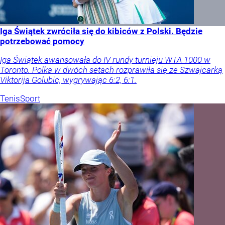
Iga Świątek zwróciła się do kibiców z Polski. Będzie
potrzebować pomocy
Iga Świątek awansowała do IV rundy turnieju WTA 1000 w
Toronto. Polka w dwóch setach rozprawiła się ze Szwajcarką
Viktorija Golubic, wygrywając 6:2, 6:1.
Tenis
Sport