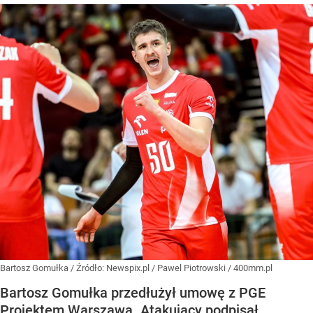
Bartosz Gomułka
/ Źródło:
Newspix.pl
/
Pawel Piotrowski / 400mm.pl
Bartosz Gomułka przedłużył umowę z PGE
Projektem Warszawa. Atakujący podpisał