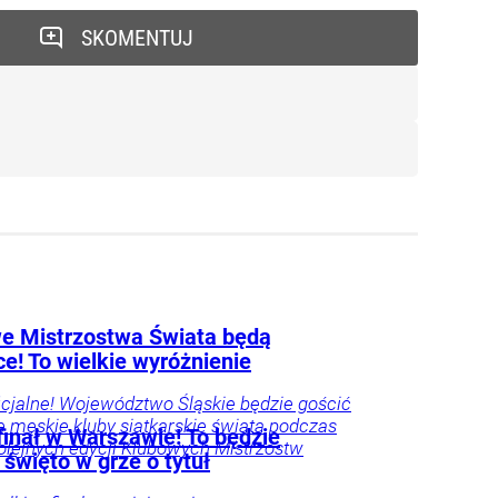
SKOMENTUJ
e Mistrzostwa Świata będą
e! To wielkie wyróżnienie
ficjalne! Województwo Śląskie będzie gościć
e męskie kluby siatkarskie świata podczas
finał w Warszawie! To będzie
lejnych edycji Klubowych Mistrzostw
 święto w grze o tytuł