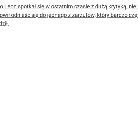
do Leon spotkał się w ostatnim czasie z dużą krytyką, ni
owił odnieść się do jednego z zarzutów, który bardzo c
ził.