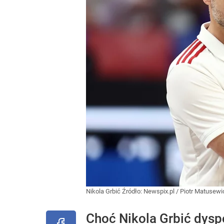
Nikola Grbić
Źródło:
Newspix.pl
/
Piotr Matusew
Choć Nikola Grbić dys