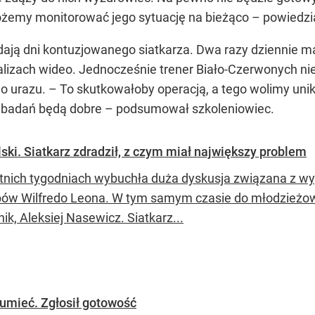
żemy monitorować jego sytuację na bieżąco – powiedzia
ądają dni kontuzjowanego siatkarza. Dwa razy dziennie ma 
analizach wideo. Jednocześnie trener Biało-Czerwonych n
go urazu. – To skutkowałoby operacją, a tego wolimy un
h badań będą dobre – podsumował szkoleniowiec.
olski. Siatkarz zdradził, z czym miał największy problem
tnich tygodniach wybuchła duża dyskusja związana z w
ów Wilfredo Leona. W tym samym czasie do młodzieżowej
k, Aleksiej Nasewicz. Siatkarz...
zumieć. Zgłosił gotowość