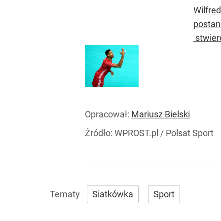
Wilfre
postan
stwierd
Opracował:
Mariusz Bielski
Źródło:
WPROST.pl
/
Polsat Sport
Siatkówka
Sport