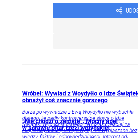
UDO
Wróbel: Wywiad z Woydyłło o Idze Świąte
obnażył coś znacznie gorszego
Burza po wywiadzie z Ewą Woydyłło nie wybuchła
dlatego, że padły kontrowersyjne słowa o Idze
„Nie chodzi o zemstę”. Mocny apel
Świątek. Wybuchła dlatego, że coraz częściej za
w sprawie ofiar rzezi wołyńskiej
ekspercką analizę uznajemy opinie wygłaszane bez
wiedzy, faktów i odpowiedzialności. Internet od