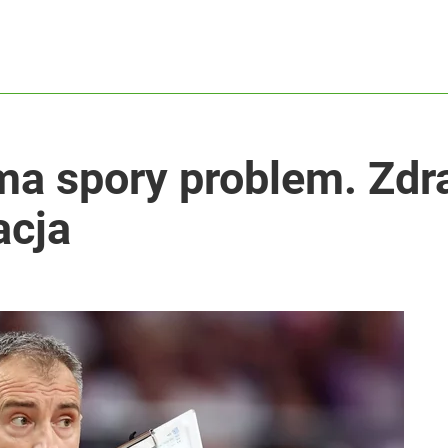
ma spory problem. Zdra
acja