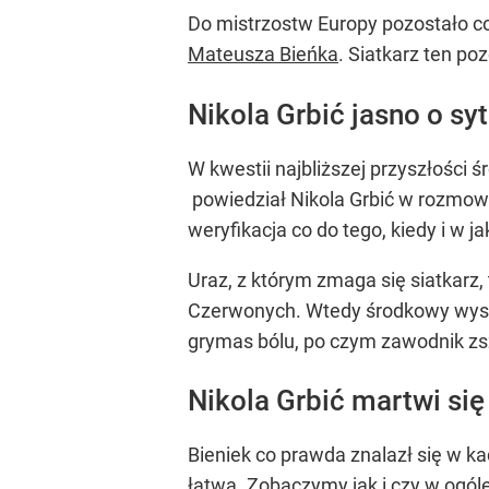
Do mistrzostw Europy pozostało co
Mateusza Bieńka
. Siatkarz ten po
Nikola Grbić jasno o sy
W kwestii najbliższej przyszłości
powiedział Nikola Grbić w rozmow
weryfikacja co do tego, kiedy i w 
Uraz, z którym zmaga się siatkarz, 
Czerwonych. Wtedy środkowy wyskoc
grymas bólu, po czym zawodnik zszed
Nikola Grbić martwi si
Bieniek co prawda znalazł się w k
łatwa. Zobaczymy jak i czy w ogól