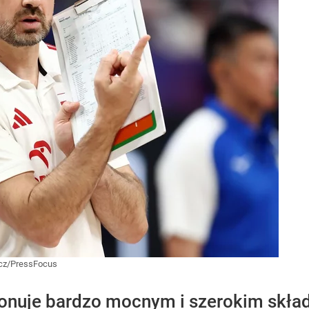
icz/PressFocus
ponuje bardzo mocnym i szerokim skł