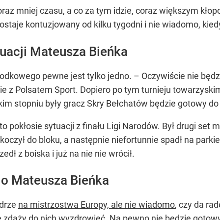
raz mniej czasu, a co za tym idzie, coraz większym kłopo
zostaje kontuzjowany od kilku tygodni i nie wiadomo, kied
tuacji Mateusza Bieńka
 środkowego pewne jest tylko jedno. – Oczywiście nie b
ie z Polsatem Sport. Dopiero po tym turnieju towarzys
jakim stopniu były gracz Skry Bełchatów będzie gotowy d
to pokłosie sytuacji z finału Ligi Narodów. Był drugi set m
zył do bloku, a następnie niefortunnie spadł na parkie
ł z boiska i już na nie nie wrócił.
ę o Mateusza Bieńka
adrze
na mistrzostwa Europy, ale nie wiadomo
, czy da rad
e zdąży do nich wyzdrowieć. Na pewno nie będzie gotowy 