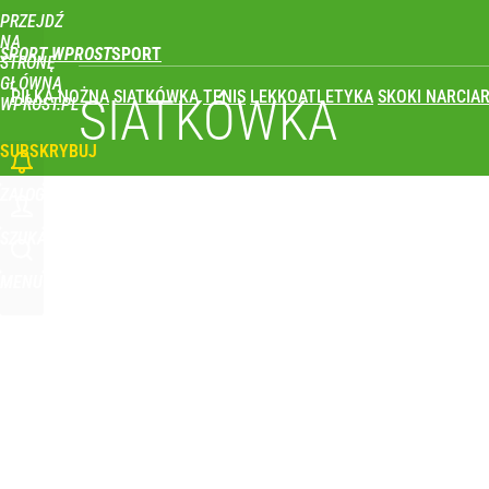
PRZEJDŹ
Udostępnij
0
Skomentuj
NA
SPORT WPROST
STRONĘ
GŁÓWNĄ
PIŁKA NOŻNA
SIATKÓWKA
TENIS
LEKKOATLETYKA
SKOKI NARCIAR
SIATKÓWKA
WPROST.PL
SUBSKRYBUJ
ZALOGUJ
SZUKAJ
MENU