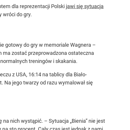
tem dla reprezentacji Polski
jawi się sytuacja
y wróci do gry.
ędzie gotowy do gry w memoriale Wagnera –
kim ma zostać przeprowadzona ostateczna
o normalnych treningów i skakania.
eczu z USA, 16:14 na tablicy dla Biało-
t. Na jego twarzy od razu wymalował się
ę na nich wystąpić. – Sytuacja „Bienia” nie jest
na sto procent. Cały czas jest jednak z nami,