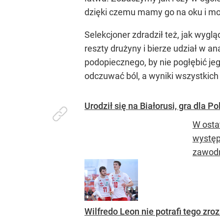
dzięki czemu mamy go na oku i mo
Selekcjoner zdradził też, jak wygl
reszty drużyny i bierze udział w 
podopiecznego, by nie pogłębić je
odczuwać ból, a wyniki wszystkic
Urodził się na Białorusi, gra dla P
W osta
występ
zawodni
Wilfredo Leon nie potrafi tego zro