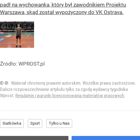
padł na wychowanka, który był zawodnikiem Projektu
Warszawa, skąd został wypożyczony do VK Ostrava.
Źródło:
WPROST.pl
© ℗
Materiał chroniony prawem autorskim. Wszelkie prawa zastrzeżone.
Dalsze rozpowszechnianie artykułu tylko za zgodą wydawcy tygodnika
Wprost.
Regulamin i warunki licencjonowania materiałów prasowych
.
Siatkówka
Sport
Tylko u Nas