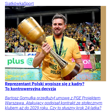
Siatkówka
Sport
Reprezentant Polski wypisze się z kadry?
To kontrowersyjna decyzja
Bartosz Gomułka przedłużył umowę z PGE Projektem
Warszawa. Atakujący podpisał kontrakt ze stołecznym
klubem aż do 2029 roku. Czy to słuszny krok 24-latka?