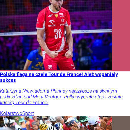
Polska flaga na czele Tour de France! Ależ wspaniały
sukces
Katarzyna Niewiadoma-Phinney najszybsza na słynnym
podjeździe pod Mont Ventoux. Polka wygrała etap i została
liderką Tour de France!
Kolarstwo
Sport