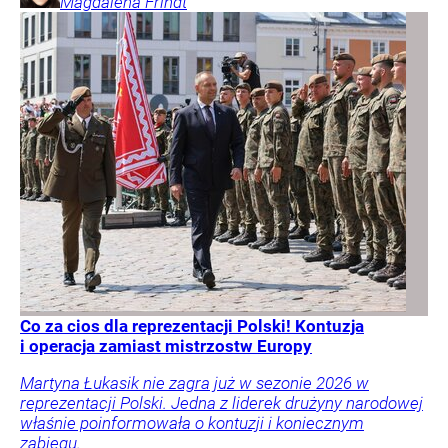
Magdalena
Frindt
Co za cios dla reprezentacji Polski! Kontuzja
i operacja zamiast mistrzostw Europy
Martyna Łukasik nie zagra już w sezonie 2026 w
reprezentacji Polski. Jedna z liderek drużyny narodowej
właśnie poinformowała o kontuzji i koniecznym
zabiegu.