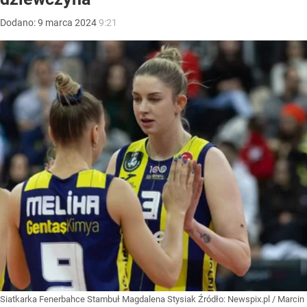
Dodano:
9
marca
2024
9:21
Siatkarka Fenerbahce Stambuł Magdalena Stysiak
Źródło:
Newspix.pl
/
Marcin