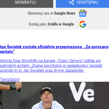
SKOMENTUJ
UDOSTĘPNIJ
Obserwuj nas
w
Google News
Dodaj jako
źródło w Google
Iga Świątek została oficjalnie przeproszona. „Za gorszące
epitety”
Wizyta Ewa Woydyłło na kanale „Trzeci Serwis” odbiła się
szerokim echem. Znana psycholog w zaskakujący sposób
oceniła m.in. Igę Świątek oraz Arynę Sabalenkę.
Tenis
Sport