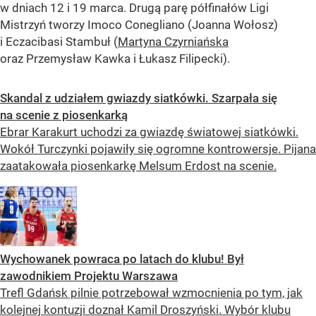
w dniach 12 i 19 marca. Drugą parę półfinałów Ligi
Mistrzyń tworzy Imoco Conegliano (Joanna Wołosz)
i Eczacibasi Stambuł (
Martyna Czyrniańska
oraz Przemysław Kawka i Łukasz Filipecki).
Skandal z udziałem gwiazdy siatkówki. Szarpała się
na scenie z piosenkarką
Ebrar Karakurt uchodzi za gwiazdę światowej siatkówki.
Wokół Turczynki pojawiły się ogromne kontrowersje. Pijana
zaatakowała piosenkarkę Melsum Erdost na scenie.
Wychowanek powraca po latach do klubu! Był
zawodnikiem Projektu Warszawa
Trefl Gdańsk pilnie potrzebował wzmocnienia po tym, jak
kolejnej kontuzji doznał Kamil Droszyński. Wybór klubu