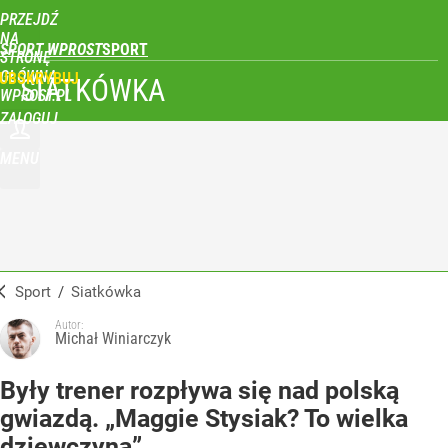
PRZEJDŹ
NA
SPORT WPROST
STRONĘ
GŁÓWNĄ
UBSKRYBUJ
SIATKÓWKA
WPROST.PL
ZALOGUJ
MENU
Sport
/
Siatkówka
Autor:
Michał Winiarczyk
Były trener rozpływa się nad polską
gwiazdą. „Maggie Stysiak? To wielka
dziewczyna”