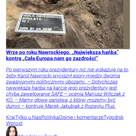
Wrze po roku Nawrockiego. „Największa hańba”
kontra „Cała Europa nam go zazdrości”
Po pierwszym roku prezydentury nic nie wskazuje na to,
żeby Karol Nawrocki wyciszył spory między dwoma
zwaśnionymi politycznymi obozami. – Dotychczas
największą hańbą na karcie jego prezydentury jest
chyba zawetowanie SAFE – ocenia Mariusz Witczak z
KO. – Mamy głowę państwa, z której możemy być
dumni – kontruje Marek Jakubiak z Rozwoju Plus.
Kraj
Tylko u Nas
Polityka
Opinie i komentarze
Tygodnik
Wprost