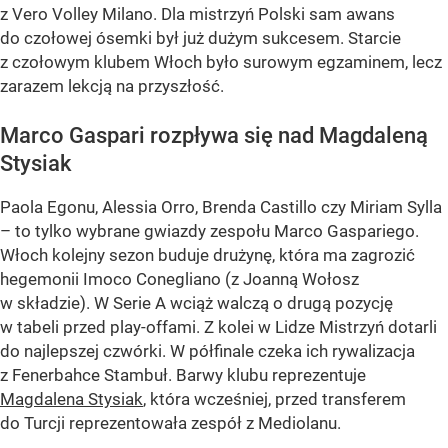
z Vero Volley Milano. Dla mistrzyń Polski sam awans
do czołowej ósemki był już dużym sukcesem. Starcie
z czołowym klubem Włoch było surowym egzaminem, lecz
zarazem lekcją na przyszłość.
Marco Gaspari rozpływa się nad Magdaleną
Stysiak
Paola Egonu, Alessia Orro, Brenda Castillo czy Miriam Sylla
– to tylko wybrane gwiazdy zespołu Marco Gaspariego.
Włoch kolejny sezon buduje drużynę, która ma zagrozić
hegemonii Imoco Conegliano (z Joanną Wołosz
w składzie). W Serie A wciąż walczą o drugą pozycję
w tabeli przed play-offami. Z kolei w Lidze Mistrzyń dotarli
do najlepszej czwórki. W półfinale czeka ich rywalizacja
z Fenerbahce Stambuł. Barwy klubu reprezentuje
Magdalena Stysiak
, która wcześniej, przed transferem
do Turcji reprezentowała zespół z Mediolanu.