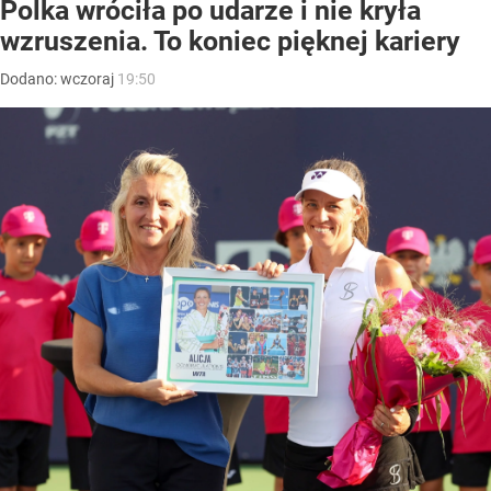
Polka wróciła po udarze i nie kryła
wzruszenia. To koniec pięknej kariery
Dodano:
wczoraj
19:50