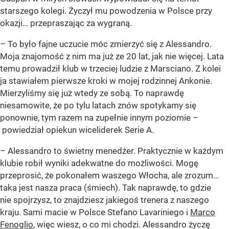
starszego kolegi. Życzył mu powodzenia w Polsce przy
okazji… przepraszając za wygraną.
– To było fajne uczucie móc zmierzyć się z Alessandro.
Moja znajomość z nim ma już ze 20 lat, jak nie więcej. Lata
temu prowadził klub w trzeciej ludzie z Marsciano. Z kolei
ja stawiałem pierwsze kroki w mojej rodzinnej Ankonie.
Mierzyliśmy się już wtedy ze sobą. To naprawdę
niesamowite, że po tylu latach znów spotykamy się
ponownie, tym razem na zupełnie innym poziomie –
powiedział opiekun wiceliderek Serie A.
– Alessandro to świetny menedżer. Praktycznie w każdym
klubie robił wyniki adekwatne do możliwości. Mogę
przeprosić, że pokonałem waszego Włocha, ale zrozum…
taka jest nasza praca (śmiech). Tak naprawdę, to gdzie
nie spojrzysz, to znajdziesz jakiegoś trenera z naszego
kraju. Sami macie w Polsce Stefano Lavariniego i
Marco
Fenoglio
, więc wiesz, o co mi chodzi. Alessandro życzę