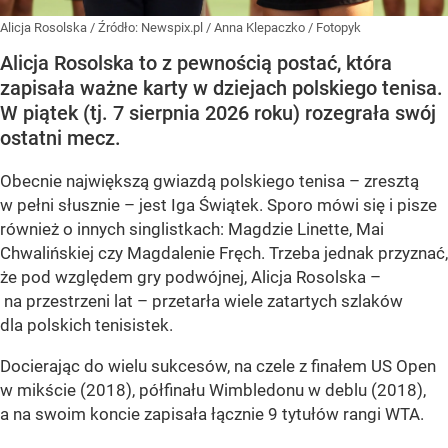
Alicja Rosolska
/ Źródło:
Newspix.pl
/
Anna Klepaczko / Fotopyk
Alicja Rosolska to z pewnością postać, która
zapisała ważne karty w dziejach polskiego tenisa.
W piątek (tj. 7 sierpnia 2026 roku) rozegrała swój
ostatni mecz.
Obecnie największą gwiazdą polskiego tenisa – zresztą
w pełni słusznie – jest Iga Świątek. Sporo mówi się i pisze
również o innych singlistkach: Magdzie Linette, Mai
Chwalińskiej czy Magdalenie Fręch. Trzeba jednak przyznać,
że pod względem gry podwójnej, Alicja Rosolska –
na przestrzeni lat – przetarła wiele zatartych szlaków
dla polskich tenisistek.
Docierając do wielu sukcesów, na czele z finałem US Open
w mikście (2018), półfinału Wimbledonu w deblu (2018),
a na swoim koncie zapisała łącznie 9 tytułów rangi WTA.