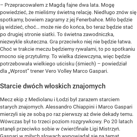
– Przepracowałem z Magdą fajne dwa lata. Mogę
powiedzieć, że mieliśmy świetną relację. Niedługo znów się
spotkamy, bowiem zagramy z jej Fenerbahce. Miło będzie
ją widzieć, choć… może nie do końca, bo teraz będzie stać
po drugiej stronie siatki. To świetna zawodniczka,
niezwykle skuteczna. Gra przeciwko niej nie będzie łatwa.
Choć w trakcie meczu będziemy rywalami, to po spotkaniu
mocno się przytulimy. To wielka dziewczyna, więc będzie
potrzebowała wielkiego uścisku (śmiech) – powiedział
dla „Wprost” trener Vero Volley Marco Gaspari.
Starcie dwóch włoskich znajomych
Mecz ekip z Mediolanu i Łodzi był zarazem starciem
starych znajomych. Alessandro Chiappini i Marco Gaspari
mierzyli się ze sobą po raz pierwszy aż dwie dekady temu.
Wówczas był to trzeci poziom rozgrywkowy. Po 20 latach
stanęli przeciwko sobie w ćwierćfinale Ligi Mistrzyń.
Gaspari w miłych słowach wypowiadał się na temat