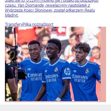
Stało się to, o czym mówiło się i pisało od dłuższego
czasu. Yan Diomande, rewelacyjny nastolatek z
Wybrzeża Kości Słoniowej, został piłkarzem Realu
Madryt.
Transfery
Piłka nożna
Sport