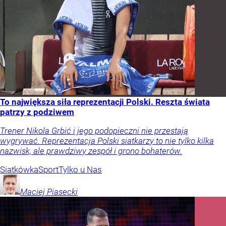
To największa siła reprezentacji Polski. Reszta świata
patrzy z podziwem
Trener Nikola Grbić i jego podopieczni nie przestają
wygrywać. Reprezentacja Polski siatkarzy to nie tylko kilka
nazwisk, ale prawdziwy zespół i grono bohaterów.
Siatkówka
Sport
Tylko u Nas
Maciej
Piasecki