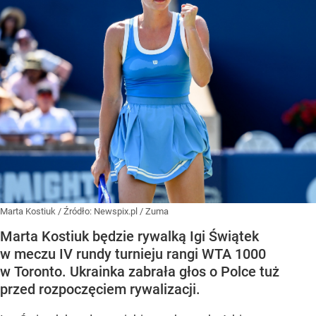
Marta Kostiuk
/ Źródło:
Newspix.pl
/
Zuma
Marta Kostiuk będzie rywalką Igi Świątek
w meczu IV rundy turnieju rangi WTA 1000
w Toronto. Ukrainka zabrała głos o Polce tuż
przed rozpoczęciem rywalizacji.