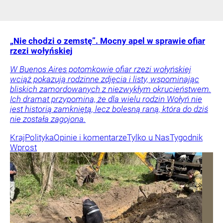
„Nie chodzi o zemstę”. Mocny apel w sprawie ofiar
rzezi wołyńskiej
W Buenos Aires potomkowie ofiar rzezi wołyńskiej
wciąż pokazują rodzinne zdjęcia i listy, wspominając
bliskich zamordowanych z niezwykłym okrucieństwem.
Ich dramat przypomina, że dla wielu rodzin Wołyń nie
jest historią zamkniętą, lecz bolesną raną, która do dziś
nie została zagojona.
Kraj
Polityka
Opinie i komentarze
Tylko u Nas
Tygodnik
Wprost