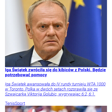
Iga Świątek zwróciła się do kibiców z Polski. Będzie
potrzebować pomocy
Iga Świątek awansowała do IV rundy turnieju WTA 1000
w Toronto. Polka w dwóch setach rozprawiła się ze
Szwajcarką Viktorija Golubic, wygrywając 6:2, 6:1.
Tenis
Sport