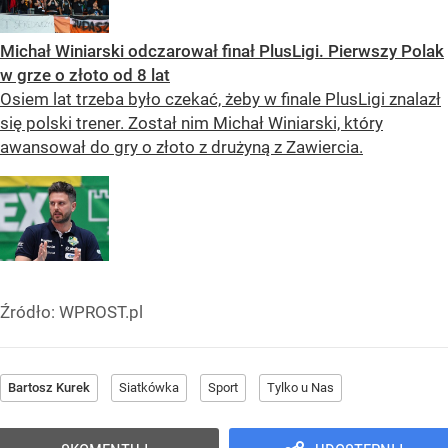
Michał Winiarski odczarował finał PlusLigi. Pierwszy Polak
w grze o złoto od 8 lat
Osiem lat trzeba było czekać, żeby w finale PlusLigi znalazł
się polski trener. Został nim Michał Winiarski, który
awansował do gry o złoto z drużyną z Zawiercia.
Źródło:
WPROST.pl
Bartosz Kurek
Siatkówka
Sport
Tylko u Nas