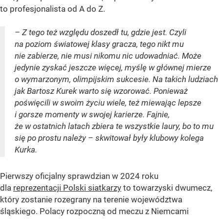
to profesjonalista od A do Z.
– Z tego też względu doszedł tu, gdzie jest. Czyli
na poziom światowej klasy gracza, tego nikt mu
nie zabierze, nie musi nikomu nic udowadniać. Może
jedynie zyskać jeszcze więcej, myślę w głównej mierze
o wymarzonym, olimpijskim sukcesie. Na takich ludziach
jak Bartosz Kurek warto się wzorować. Ponieważ
poświęcili w swoim życiu wiele, też miewając lepsze
i gorsze momenty w swojej karierze. Fajnie,
że w ostatnich latach zbiera te wszystkie laury, bo to mu
się po prostu należy – skwitował były klubowy kolega
Kurka.
Pierwszy oficjalny sprawdzian w 2024 roku
dla
reprezentacji Polski siatkarzy
to towarzyski dwumecz,
który zostanie rozegrany na terenie województwa
śląskiego. Polacy rozpoczną od meczu z Niemcami