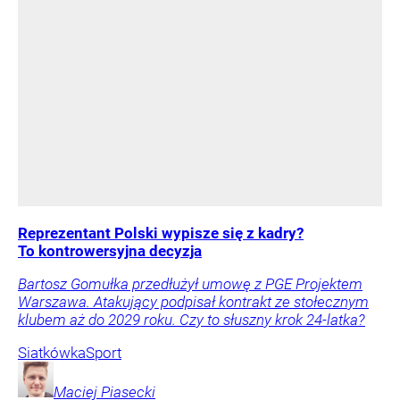
Reprezentant Polski wypisze się z kadry?
To kontrowersyjna decyzja
Bartosz Gomułka przedłużył umowę z PGE Projektem
Warszawa. Atakujący podpisał kontrakt ze stołecznym
klubem aż do 2029 roku. Czy to słuszny krok 24-latka?
Siatkówka
Sport
Maciej
Piasecki