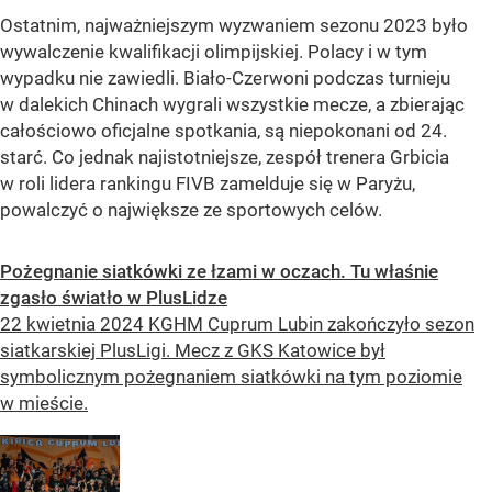
Ostatnim, najważniejszym wyzwaniem sezonu 2023 było
wywalczenie kwalifikacji olimpijskiej. Polacy i w tym
wypadku nie zawiedli. Biało-Czerwoni podczas turnieju
w dalekich Chinach wygrali wszystkie mecze, a zbierając
całościowo oficjalne spotkania, są niepokonani od 24.
starć. Co jednak najistotniejsze, zespół trenera Grbicia
w roli lidera rankingu FIVB zamelduje się w Paryżu,
powalczyć o największe ze sportowych celów.
Pożegnanie siatkówki ze łzami w oczach. Tu właśnie
zgasło światło w PlusLidze
22 kwietnia 2024 KGHM Cuprum Lubin zakończyło sezon
siatkarskiej PlusLigi. Mecz z GKS Katowice był
symbolicznym pożegnaniem siatkówki na tym poziomie
w mieście.