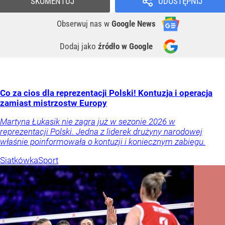
SKOMENTUJ
UDOSTĘPNIJ
Obserwuj nas
w
Google News
Dodaj jako
źródło w Google
Co za cios dla reprezentacji Polski! Kontuzja i operacja
zamiast mistrzostw Europy
Martyna Łukasik nie zagra już w sezonie 2026 w
reprezentacji Polski. Jedna z liderek drużyny narodowej
właśnie poinformowała o kontuzji i koniecznym zabiegu.
Siatkówka
Sport