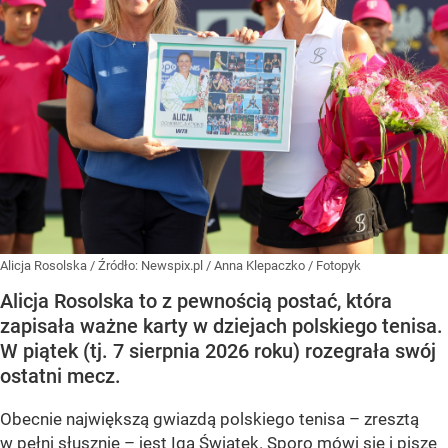
Alicja Rosolska
/ Źródło:
Newspix.pl
/
Anna Klepaczko / Fotopyk
Alicja Rosolska to z pewnością postać, która
zapisała ważne karty w dziejach polskiego tenisa.
W piątek (tj. 7 sierpnia 2026 roku) rozegrała swój
ostatni mecz.
Obecnie największą gwiazdą polskiego tenisa – zresztą
w pełni słusznie – jest Iga Świątek. Sporo mówi się i pisze