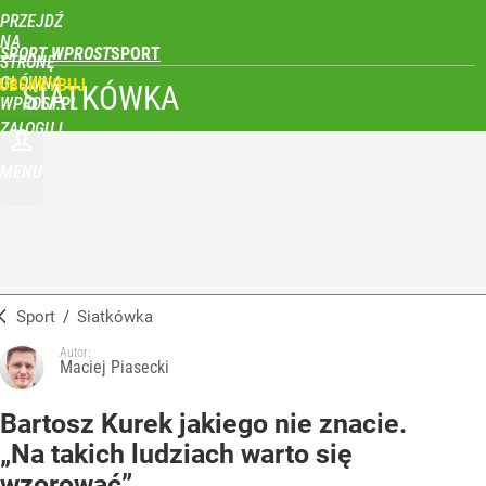
PRZEJDŹ
NA
SPORT WPROST
STRONĘ
GŁÓWNĄ
UBSKRYBUJ
SIATKÓWKA
WPROST.PL
ZALOGUJ
MENU
Sport
/
Siatkówka
Autor:
Maciej Piasecki
Bartosz Kurek jakiego nie znacie.
„Na takich ludziach warto się
wzorować”