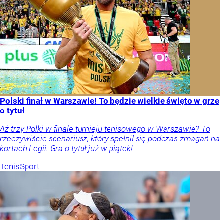
Polski finał w Warszawie! To będzie wielkie święto w grze
o tytuł
Aż trzy Polki w finale turnieju tenisowego w Warszawie? To
rzeczywiście scenariusz, który spełnił się podczas zmagań na
kortach Legii. Gra o tytuł już w piątek!
Tenis
Sport