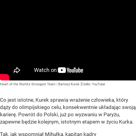
Heart of the World's Strongest Team | Bartosz Kurek
Źródło:
YouTube
Co jest istotne, Kurek sprawia wrażenie człowieka, który
dąży do olimpijskiego celu, konsekwentnie układając swoją
karierę. Powrót do Polski, już po wyzwaniu w Paryżu,
zapewne będzie kolejnym, istotnym etapem w życiu Kurka.
Tak, jak wspomniał Mihułka, kapitan kadry