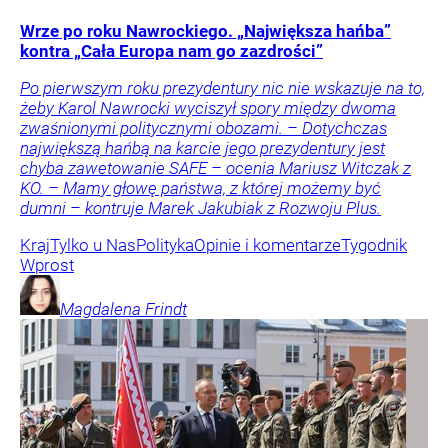
Wrze po roku Nawrockiego. „Największa hańba”
kontra „Cała Europa nam go zazdrości”
Po pierwszym roku prezydentury nic nie wskazuje na to,
żeby Karol Nawrocki wyciszył spory między dwoma
zwaśnionymi politycznymi obozami. – Dotychczas
największą hańbą na karcie jego prezydentury jest
chyba zawetowanie SAFE – ocenia Mariusz Witczak z
KO. – Mamy głowę państwa, z której możemy być
dumni – kontruje Marek Jakubiak z Rozwoju Plus.
Kraj
Tylko u Nas
Polityka
Opinie i komentarze
Tygodnik
Wprost
Magdalena
Frindt