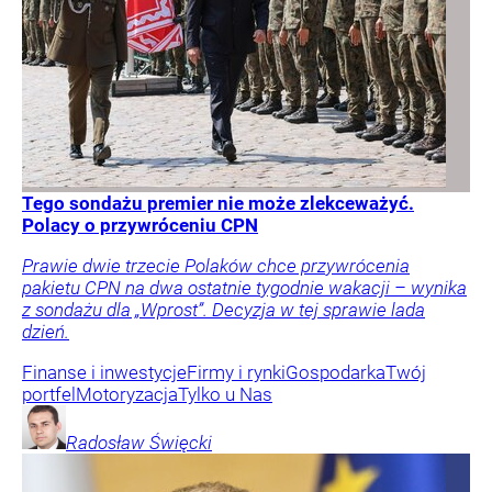
Tego sondażu premier nie może zlekceważyć.
Polacy o przywróceniu CPN
Prawie dwie trzecie Polaków chce przywrócenia
pakietu CPN na dwa ostatnie tygodnie wakacji – wynika
z sondażu dla „Wprost”. Decyzja w tej sprawie lada
dzień.
Finanse i inwestycje
Firmy i rynki
Gospodarka
Twój
portfel
Motoryzacja
Tylko u Nas
Radosław
Święcki