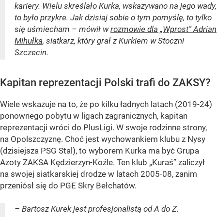
kariery. Wielu skreślało Kurka, wskazywano na jego wady,
to było przykre. Jak dzisiaj sobie o tym pomyślę, to tylko
się uśmiecham – mówił w
rozmowie dla „Wprost” Adrian
Mihułka
, siatkarz, który grał z Kurkiem w Stoczni
Szczecin.
Kapitan reprezentacji Polski trafi do ZAKSY?
Wiele wskazuje na to, że po kilku ładnych latach (2019-24)
ponownego pobytu w ligach zagranicznych, kapitan
reprezentacji wróci do PlusLigi. W swoje rodzinne strony,
na Opolszczyznę. Choć jest wychowankiem klubu z Nysy
(dzisiejsza PSG Stal), to wyborem Kurka ma być Grupa
Azoty ZAKSA Kędzierzyn-Koźle. Ten klub „Kuraś” zaliczył
na swojej siatkarskiej drodze w latach 2005-08, zanim
przeniósł się do PGE Skry Bełchatów.
– Bartosz Kurek jest profesjonalistą od A do Z.