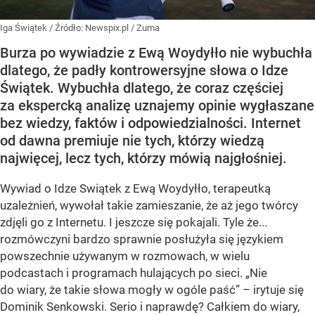
Iga Świątek
/ Źródło:
Newspix.pl
/
Zuma
Burza po wywiadzie z Ewą Woydyłło nie wybuchła
dlatego, że padły kontrowersyjne słowa o Idze
Świątek. Wybuchła dlatego, że coraz częściej
za ekspercką analizę uznajemy opinie wygłaszane
bez wiedzy, faktów i odpowiedzialności. Internet
od dawna premiuje nie tych, którzy wiedzą
najwięcej, lecz tych, którzy mówią najgłośniej.
Wywiad o Idze Swiątek z Ewą Woydyłło, terapeutką
uzależnień, wywołał takie zamieszanie, że aż jego twórcy
zdjęli go z Internetu. I jeszcze się pokajali. Tyle że...
rozmówczyni bardzo sprawnie posłużyła się językiem
powszechnie używanym w rozmowach, w wielu
podcastach i programach hulających po sieci. „Nie
do wiary, że takie słowa mogły w ogóle paść” – irytuje się
Dominik Senkowski. Serio i naprawdę? Całkiem do wiary,