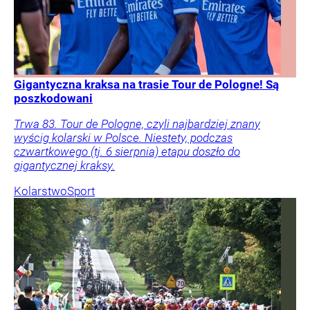
Gigantyczna kraksa na trasie Tour de Pologne! Są
poszkodowani
Trwa 83. Tour de Pologne, czyli najbardziej znany
wyścig kolarski w Polsce. Niestety, podczas
czwartkowego (tj. 6 sierpnia) etapu doszło do
gigantycznej kraksy.
Kolarstwo
Sport