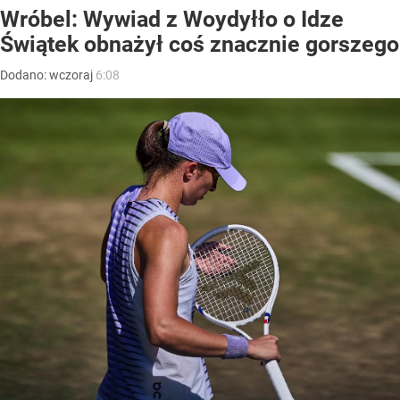
Wróbel: Wywiad z Woydyłło o Idze
Świątek obnażył coś znacznie gorszego
Dodano:
wczoraj
6:08