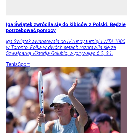
Iga Świątek zwróciła się do kibiców z Polski. Będzie
potrzebować pomocy
Iga Świątek awansowała do IV rundy turnieju WTA 1000
w Toronto. Polka w dwóch setach rozprawiła się ze
Szwajcarką Viktorija Golubic, wygrywając 6:2, 6:1.
Tenis
Sport