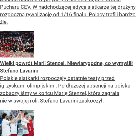
Pucharu CEV. W nadchodzącej edycji siatkarze tej drużyny
rozpoczną rywalizację od 1/16 finału. Polacy trafili bardzo
źle.
Wielki powrót Marii Stenzel. Niewiarygodne, co wymyślił
Stefano Lavarini
Polskie siatkarki rozpoczęły ostatnie testy przed
igrzyskami olimpijskimi. Po dłuższej absencji na boisku
zobaczyliśmy w końcu Marię Stenzel, która zagrała
nie w swojej roli. Stefano Lavarini zaskoczył.