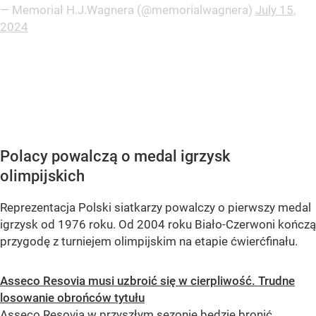
— Memoriał H.J.Wagnera (@memorialwagnera)
July 15,
2024
Polacy powalczą o medal igrzysk
olimpijskich
Reprezentacja Polski siatkarzy powalczy o pierwszy medal
igrzysk od 1976 roku. Od 2004 roku Biało-Czerwoni kończą
przygodę z turniejem olimpijskim na etapie ćwierćfinału.
Asseco Resovia musi uzbroić się w cierpliwość. Trudne
losowanie obrońców tytułu
Asseco Resovia w przyszłym sezonie będzie bronić