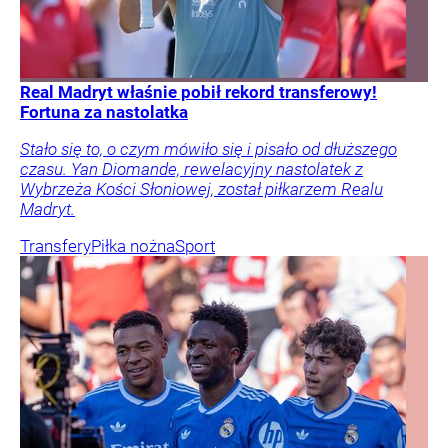
Real Madryt właśnie pobił rekord transferowy!
Fortuna za nastolatka
Stało się to, o czym mówiło się i pisało od dłuższego
czasu. Yan Diomande, rewelacyjny nastolatek z
Wybrzeża Kości Słoniowej, został piłkarzem Realu
Madryt.
Transfery
Piłka nożna
Sport