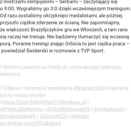
z mistrzami olimpijskimi – Serbami – zaczynający się
o 9:00. Wygraliśmy go 3:0 dzięki wcześniejszym treningom.
Od razu zostaliśmy okrzyknięci medalistami, ale później
przyszło ciężkie zderzenie ze ścianą. Nie zapominajmy,
że większość Brazylijczyków gra we Włoszech, a tam rano
się raczej nie trenuje. Nie będziemy tłumaczyć się wczesną
porą. Poranne treningi znając Grbicia to jest ciężka praca –
powiedział Świderski w rozmowie z TVP Sport.
? Wróćmy jeszcze na chwilę do wczorajszego pięknego
wieczora.
? Zdjęcia z ceremonii zamknięcia
#Wagner2024
obejrzycie
już na naszej stronie!
⤵
https://t.co/9OkrQYwd1F
@krakow_pl
|
@PolskaSiatkowka
|
@TAURONArenaKrk
|
@polsatsport
|
@malopolskaPL
|
@GrupaPZU
|
@pkobp
pic.twitter.com/PCLjjkzkw4