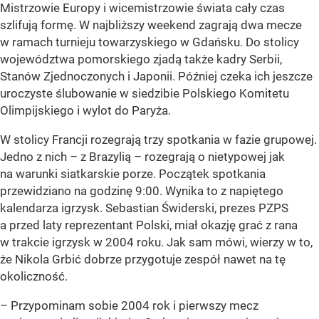
Mistrzowie Europy i wicemistrzowie świata cały czas
szlifują formę. W najbliższy weekend zagrają dwa mecze
w ramach turnieju towarzyskiego w Gdańsku. Do stolicy
województwa pomorskiego zjadą także kadry Serbii,
Stanów Zjednoczonych i Japonii. Później czeka ich jeszcze
uroczyste ślubowanie w siedzibie Polskiego Komitetu
Olimpijskiego i wylot do Paryża.
W stolicy Francji rozegrają trzy spotkania w fazie grupowej.
Jedno z nich – z Brazylią – rozegrają o nietypowej jak
na warunki siatkarskie porze. Początek spotkania
przewidziano na godzinę 9:00. Wynika to z napiętego
kalendarza igrzysk. Sebastian Świderski, prezes PZPS
a przed laty reprezentant Polski, miał okazję grać z rana
w trakcie igrzysk w 2004 roku. Jak sam mówi, wierzy w to,
że Nikola Grbić dobrze przygotuje zespół nawet na tę
okoliczność.
– Przypominam sobie 2004 rok i pierwszy mecz