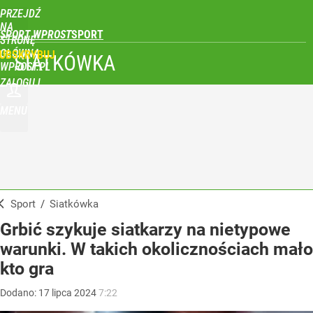
PRZEJDŹ
NA
SPORT WPROST
STRONĘ
GŁÓWNĄ
UBSKRYBUJ
SIATKÓWKA
WPROST.PL
ZALOGUJ
MENU
Sport
/
Siatkówka
Grbić szykuje siatkarzy na nietypowe
warunki. W takich okolicznościach mało
kto gra
Dodano:
17
lipca
2024
7:22