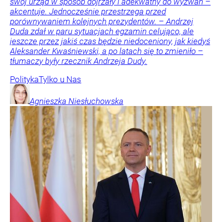
swój urząd w sposób dojrzały i adekwatny do wyzwań –
akcentuje. Jednocześnie przestrzega przed
porównywaniem kolejnych prezydentów. – Andrzej
Duda zdał w paru sytuacjach egzamin celująco, ale
jeszcze przez jakiś czas będzie niedoceniony, jak kiedyś
Aleksander Kwaśniewski, a po latach się to zmieniło –
tłumaczy były rzecznik Andrzeja Dudy.
Polityka
Tylko u Nas
Agnieszka
Niesłuchowska