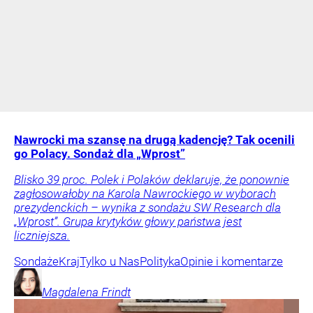
Nawrocki ma szansę na drugą kadencję? Tak ocenili
go Polacy. Sondaż dla „Wprost”
Blisko 39 proc. Polek i Polaków deklaruje, że ponownie
zagłosowałoby na Karola Nawrockiego w wyborach
prezydenckich – wynika z sondażu SW Research dla
„Wprost”. Grupa krytyków głowy państwa jest
liczniejsza.
Sondaże
Kraj
Tylko u Nas
Polityka
Opinie i komentarze
Magdalena
Frindt