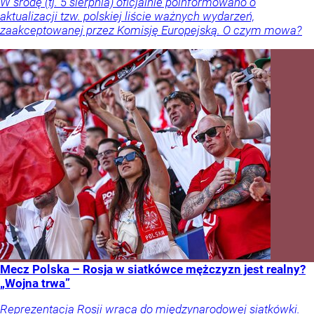
W środę (tj. 5 sierpnia) oficjalnie poinformowano o
aktualizacji tzw. polskiej liście ważnych wydarzeń,
zaakceptowanej przez Komisję Europejską. O czym mowa?
Mecz Polska – Rosja w siatkówce mężczyzn jest realny?
„Wojna trwa”
Reprezentacja Rosji wraca do międzynarodowej siatkówki.