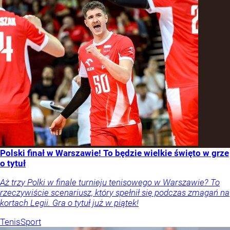
Polski finał w Warszawie! To będzie wielkie święto w grze
o tytuł
Aż trzy Polki w finale turnieju tenisowego w Warszawie? To
rzeczywiście scenariusz, który spełnił się podczas zmagań na
kortach Legii. Gra o tytuł już w piątek!
Tenis
Sport