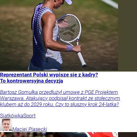
Reprezentant Polski wypisze się z kadry?
To kontrowersyjna decyzja
Bartosz Gomułka przedłużył umowę z PGE Projektem
Warszawa. Atakujący podpisał kontrakt ze stołecznym
klubem aż do 2029 roku. Czy to słuszny krok 24-latka?
Siatkówka
Sport
Maciej
Piasecki