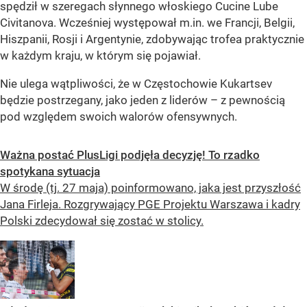
spędził w szeregach słynnego włoskiego Cucine Lube
Civitanova. Wcześniej występował m.in. we Francji, Belgii,
Hiszpanii, Rosji i Argentynie, zdobywając trofea praktycznie
w każdym kraju, w którym się pojawiał.
Nie ulega wątpliwości, że w Częstochowie Kukartsev
będzie postrzegany, jako jeden z liderów – z pewnością
pod względem swoich walorów ofensywnych.
Ważna postać PlusLigi podjęła decyzję! To rzadko
spotykana sytuacja
W środę (tj. 27 maja) poinformowano, jaka jest przyszłość
Jana Firleja. Rozgrywający PGE Projektu Warszawa i kadry
Polski zdecydował się zostać w stolicy.