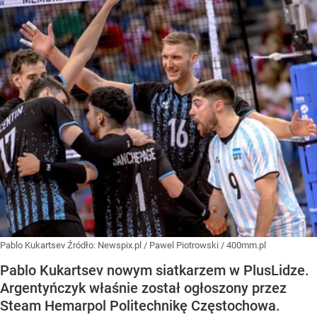
Pablo Kukartsev
Źródło:
Newspix.pl
/
Pawel Piotrowski / 400mm.pl
Pablo Kukartsev nowym siatkarzem w PlusLidze.
Argentyńczyk właśnie został ogłoszony przez
Steam Hemarpol Politechnikę Częstochowa.