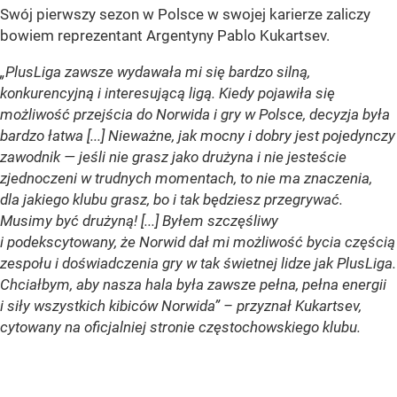
Swój pierwszy sezon w Polsce w swojej karierze zaliczy
bowiem reprezentant Argentyny Pablo Kukartsev.
„PlusLiga zawsze wydawała mi się bardzo silną,
konkurencyjną i interesującą ligą. Kiedy pojawiła się
możliwość przejścia do Norwida i gry w Polsce, decyzja była
bardzo łatwa [...] Nieważne, jak mocny i dobry jest pojedynczy
zawodnik — jeśli nie grasz jako drużyna i nie jesteście
zjednoczeni w trudnych momentach, to nie ma znaczenia,
dla jakiego klubu grasz, bo i tak będziesz przegrywać.
Musimy być drużyną! [...] Byłem szczęśliwy
i podekscytowany, że Norwid dał mi możliwość bycia częścią
zespołu i doświadczenia gry w tak świetnej lidze jak PlusLiga.
Chciałbym, aby nasza hala była zawsze pełna, pełna energii
i siły wszystkich kibiców Norwida” – przyznał Kukartsev,
cytowany na oficjalniej stronie częstochowskiego klubu.