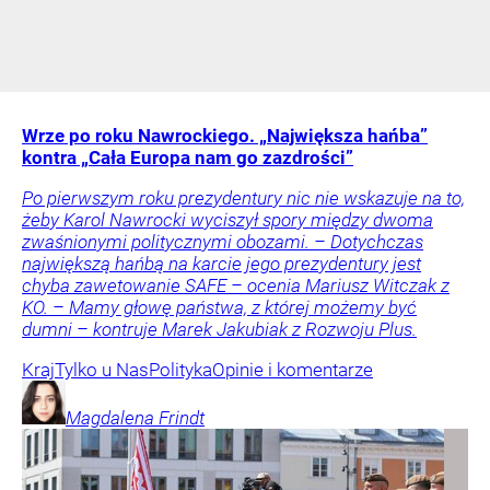
Wrze po roku Nawrockiego. „Największa hańba”
kontra „Cała Europa nam go zazdrości”
Po pierwszym roku prezydentury nic nie wskazuje na to,
żeby Karol Nawrocki wyciszył spory między dwoma
zwaśnionymi politycznymi obozami. – Dotychczas
największą hańbą na karcie jego prezydentury jest
chyba zawetowanie SAFE – ocenia Mariusz Witczak z
KO. – Mamy głowę państwa, z której możemy być
dumni – kontruje Marek Jakubiak z Rozwoju Plus.
Kraj
Tylko u Nas
Polityka
Opinie i komentarze
Magdalena
Frindt