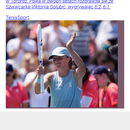
w Toronto. Polka w dwóch setach rozprawiła się ze
Szwajcarką Viktorija Golubic, wygrywając 6:2, 6:1.
Tenis
Sport