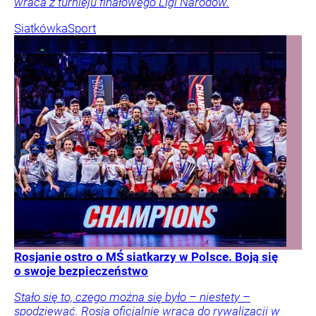
wraca z turnieju finałowego Ligi Narodów.
Siatkówka
Sport
Rosjanie ostro o MŚ siatkarzy w Polsce. Boją się
o swoje bezpieczeństwo
Stało się to, czego można się było – niestety –
spodziewać. Rosja oficjalnie wraca do rywalizacji w