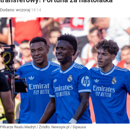
Dodano:
wczoraj
18:14
Piłkarze Realu Madryt
/ Źródło:
Newspix.pl
/
Sipausa