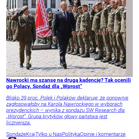
Nawrocki ma szansę na drugą kadencję? Tak ocenili
go Polacy. Sondaż dla „Wprost”
Blisko 39 proc. Polek i Polaków deklaruje, że ponownie
zagłosowałoby na Karola Nawrockiego w wyborach
prezydenckich – wynika z sondażu SW Research dla
„Wprost”. Grupa krytyków głowy państwa jest
liczniejsza.
Sondaże
Kraj
Tylko u Nas
Polityka
Opinie i komentarze