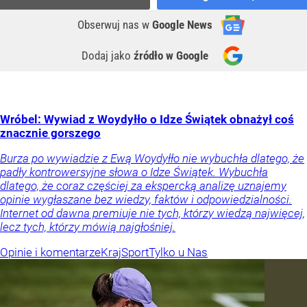
Obserwuj nas
w
Google News
Dodaj jako
źródło w Google
Wróbel: Wywiad z Woydyłło o Idze Świątek obnażył coś
znacznie gorszego
Burza po wywiadzie z Ewą Woydyłło nie wybuchła dlatego, że
padły kontrowersyjne słowa o Idze Świątek. Wybuchła
dlatego, że coraz częściej za ekspercką analizę uznajemy
opinie wygłaszane bez wiedzy, faktów i odpowiedzialności.
Internet od dawna premiuje nie tych, którzy wiedzą najwięcej,
lecz tych, którzy mówią najgłośniej.
Opinie i komentarze
Kraj
Sport
Tylko u Nas