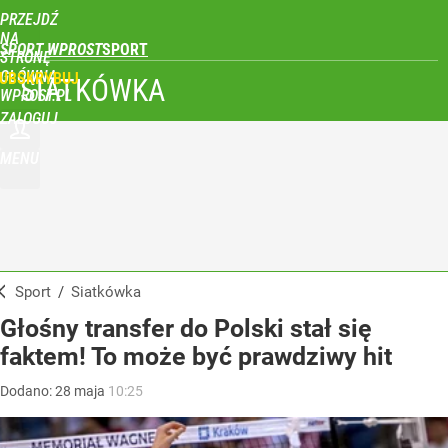
PRZEJDŹ
NA
SPORT WPROST
STRONĘ
GŁÓWNĄ
UBSKRYBUJ
SIATKÓWKA
WPROST.PL
ZALOGUJ
MENU
Sport
/
Siatkówka
Głośny transfer do Polski stał się
faktem! To może być prawdziwy hit
Dodano:
28
maja
10:25