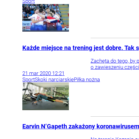
Sport
Każde miejsce na trening jest dobre. Tak
Zachęta do tego, by 
o zawieszeniu części
21
mar
2020
12:21
Sport
Skoki narciarskie
Piłka nożna
Earvin N’Gapeth zakażony koronawirusem. F