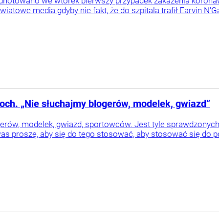
odnotowano we wtorek pierwszy przypadek zakażenia korona
iatowe media gdyby nie fakt, że do szpitala trafił Earvin N'Ga
och. „Nie słuchajmy blogerów, modelek, gwiazd”
gerów, modelek, gwiazd, sportowców. Jest tyle sprawdzony
as proszę, aby się do tego stosować, aby stosować się do po