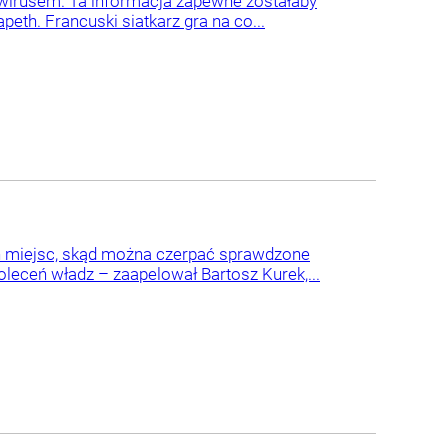
wirusem. Ta informacja zapewne zostałaby
peth. Francuski siatkarz gra na co...
ch miejsc, skąd można czerpać sprawdzone
leceń władz – zaapelował Bartosz Kurek,...