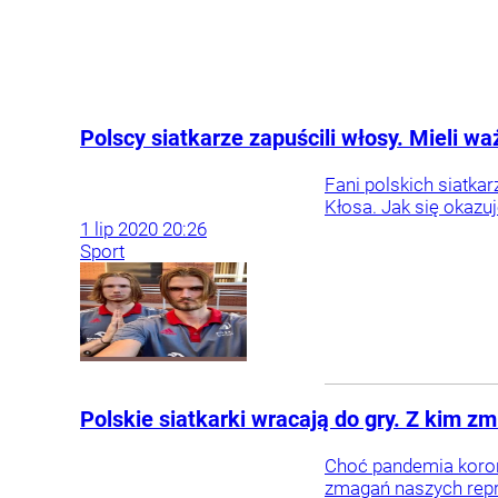
Polscy siatkarze zapuścili włosy. Mieli w
Fani polskich siatka
Kłosa. Jak się okazu
1
lip
2020
20:26
Sport
Polskie siatkarki wracają do gry. Z kim z
Choć pandemia koron
zmagań naszych repre