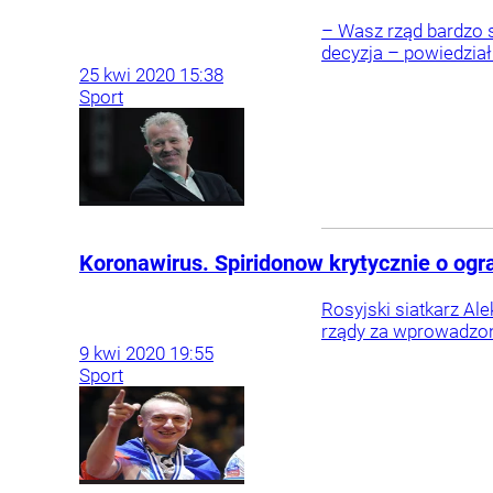
– Wasz rząd bardzo s
decyzja – powiedział
25
kwi
2020
15:38
Sport
Koronawirus. Spiridonow krytycznie o og
Rosyjski siatkarz A
rządy za wprowadzon
9
kwi
2020
19:55
Sport