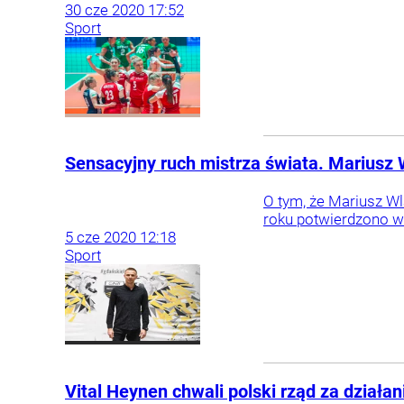
30
cze
2020
17:52
Sport
Sensacyjny ruch mistrza świata. Mariusz 
O tym, że Mariusz Wl
roku potwierdzono w p
5
cze
2020
12:18
Sport
Vital Heynen chwali polski rząd za działa