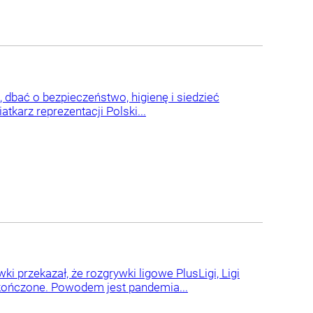
h, dbać o bezpieczeństwo, higienę i siedzieć
karz reprezentacji Polski...
i przekazał, że rozgrywki ligowe PlusLigi, Ligi
akończone. Powodem jest pandemia...