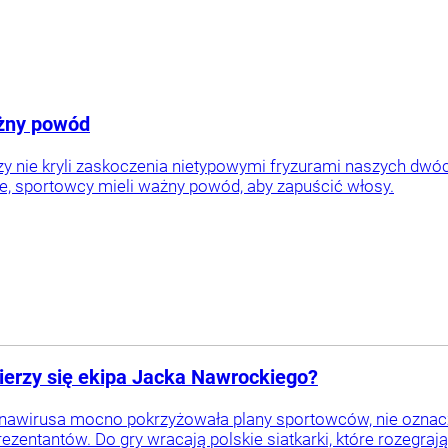
ażny powód
rzy nie kryli zaskoczenia nietypowymi fryzurami naszych dw
je, sportowcy mieli ważny powód, aby zapuścić włosy.
mierzy się ekipa Jacka Nawrockiego?
awirusa mocno pokrzyżowała plany sportowców, nie oznacza 
zentantów. Do gry wracają polskie siatkarki, które rozegra