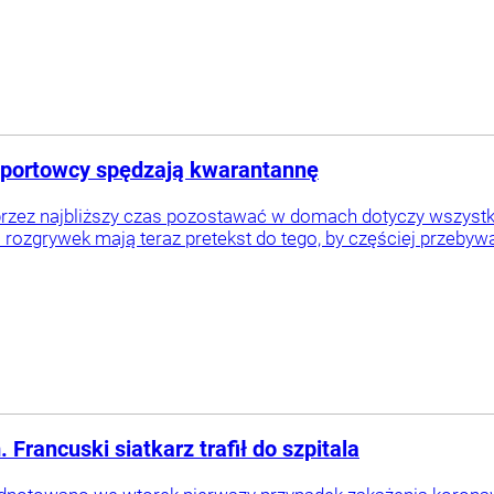
 sportowcy spędzają kwarantannę
przez najbliższy czas pozostawać w domach dotyczy wszystk
 rozgrywek mają teraz pretekst do tego, by częściej przebywa
rancuski siatkarz trafił do szpitala