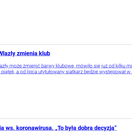
Wlazły zmienia klub
azły może zmienić barwy klubowe, mówiło się już od kilku mi
iątek, a od lipca utytułowany siatkarz będzie występował w T
nia ws. koronawirusa. „To była dobra decyzja”