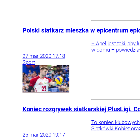
Polski siatkarz mieszka w epicentrum ep
– Apel jest taki, aby
w domu – powiedział 
27
mar
2020
17:18
Sport
Koniec rozgrywek siatkarskiej PlusLigi. C
To koniec klubowych z
Siatkówki Kobiet or
25
mar
2020
19:17