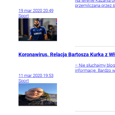
Na terenie Kazania 
przemilczana przez św
19
mar
2020
20:49
Sport
Koronawirus. Relacja Bartosza Kurka z Wł
– Nie słuchajmy blo
informacje. Bardzo w
11
mar
2020
19:53
Sport