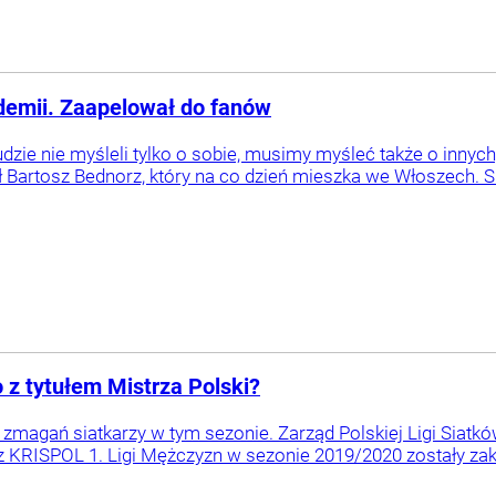
idemii. Zaapelował do fanów
 ludzie nie myśleli tylko o sobie, musimy myśleć także o innyc
Bartosz Bednorz, który na co dzień mieszka we Włoszech. Siat
o z tytułem Mistrza Polski?
magań siatkarzy w tym sezonie. Zarząd Polskiej Ligi Siatkówk
az KRISPOL 1. Ligi Mężczyzn w sezonie 2019/2020 zostały z