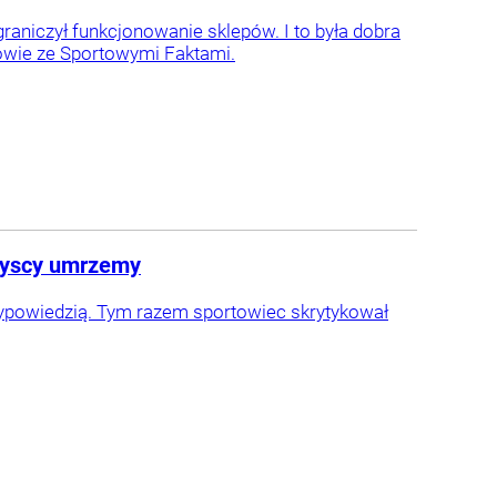
graniczył funkcjonowanie sklepów. I to była dobra
zmowie ze Sportowymi Faktami.
szyscy umrzemy
wypowiedzią. Tym razem sportowiec skrytykował