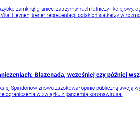
zybko zamknął granice, zatrzymał ruch lotniczy i kolejowy, o
 Vital Heynen, trener reprezentacji polskich siatkarzy w ro
raniczeniach: Błazenada, wcześniej czy później w
leksiej Spiridonow znowu zszokował opinię publiczną swoją 
e ograniczenia w związku z pandemią koronawirusa.