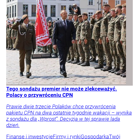
Tego sondażu premier nie może zlekceważyć.
Polacy o przywróceniu CPN
Prawie dwie trzecie Polaków chce przywrócenia
pakietu CPN na dwa ostatnie tygodnie wakacji – wynika
z sondażu dla „Wprost”. Decyzja w tej sprawie lada
dzień.
Finanse i inwestycje
Firmy i rynki
Gospodarka
Twój