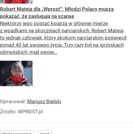
Robert Mateja dla „Wprost”: Młodzi Polacy muszą
pokazać, że zasługują na szansę
Niektórzy jego postać kojarzą w głównej mierze
z wpadkami na skoczniach narciarskich. Robert Mateja
to jednak człowiek, który skokom narciarskim poświęcił
ponad 40 lat swojego życia. Trzy razy był na igrzyskach
olimpijskich, miał swoje...
Opracował:
Mariusz Bielski
Źródło:
WPROST.pl