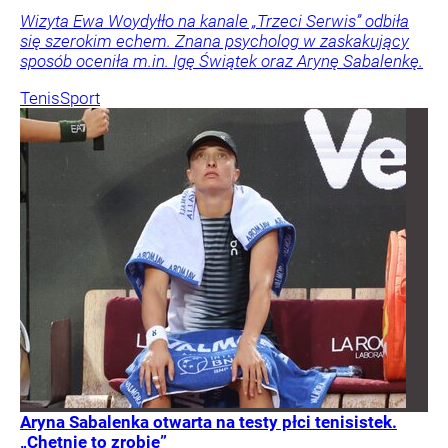
Wizyta Ewa Woydyłło na kanale „Trzeci Serwis” odbiła
się szerokim echem. Znana psycholog w zaskakujący
sposób oceniła m.in. Igę Świątek oraz Arynę Sabalenkę.
Tenis
Sport
Aryna Sabalenka otwarta na testy płci tenisistek.
„Chętnie to zrobię”