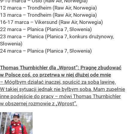
9-10 marca – Oslo (Raw Air, Norwegia)
12 marca – Trondheim (Raw Air, Norwegia)
13 marca – Trondheim (Raw Air, Norwegia)
16-17 marca – Vikersund (Raw Air, Norwegia)
22 marca – Planica (Planica 7, Słowenia)
23 marca – Planica (Planica 7, konkurs drużynowy,
Słowenia)
24 marca – Planica (Planica 7, Słowenia)
Thomas Thurnbichler dla „Wprost”: Pragnę zbudować
w Polsce coś, co przetrwa w niej dłużej ode mnie
– Mógłbym działać inaczej, spuścić za sobą lawinę.
W takiej sytuacji jednak nie byłbym sobą. Mam zupełnie
inne podejście do pracy – mówi Thomas Thurnbichler
w obszernej rozmowie z „Wprost”.