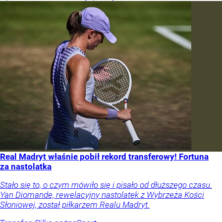
Real Madryt właśnie pobił rekord transferowy! Fortuna
za nastolatka
Stało się to, o czym mówiło się i pisało od dłuższego czasu.
Yan Diomande, rewelacyjny nastolatek z Wybrzeża Kości
Słoniowej, został piłkarzem Realu Madryt.