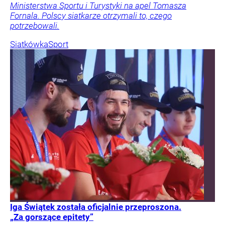
Ministerstwa Sportu i Turystyki na apel Tomasza
Fornala. Polscy siatkarze otrzymali to, czego
potrzebowali.
Siatkówka
Sport
Iga Świątek została oficjalnie przeproszona.
„Za gorszące epitety”