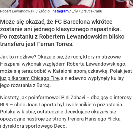
Robert Lewandowski
/ Źródło:
Instagram
/
_rl9 / Zrzut ekranu
Może się okazać, że FC Barcelona wkrótce
zostanie ani jednego klasycznego napastnika.
Po rozstaniu z Robertem Lewandowskim blisko
transferu jest Ferran Torres.
Jak to możliwe? Okazuje się, że ruch, który mistrzowie
Hiszpanii wykonali względem Roberta Lewandowskiego,
może się teraz odbić w Katalonii sporą czkawką.
Polak jest
już piłkarzem Chicago Fire
, a niedawno wypłynęły kulisy
jego rozstania z Barcą.
Niestety, jak poinformował Pini Zahavi – dbający o interesy
RL9 – choć Joan Laporta był zwolennikiem pozostania
Polaka w klubie, ostatecznie decydujące okazały się
opozycyjne nastroje ze strony trenera Hansiego Flicka
i dyrektora sportowego Deco.