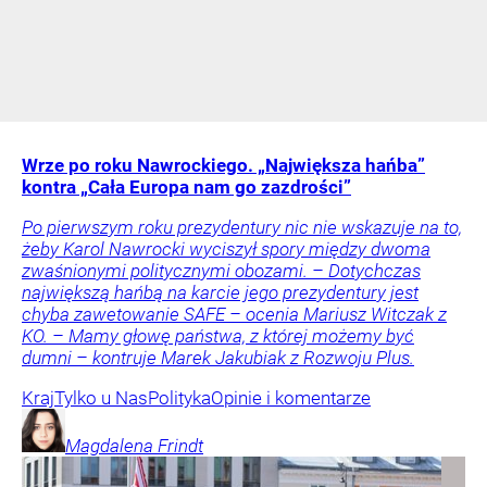
Wrze po roku Nawrockiego. „Największa hańba”
kontra „Cała Europa nam go zazdrości”
Po pierwszym roku prezydentury nic nie wskazuje na to,
żeby Karol Nawrocki wyciszył spory między dwoma
zwaśnionymi politycznymi obozami. – Dotychczas
największą hańbą na karcie jego prezydentury jest
chyba zawetowanie SAFE – ocenia Mariusz Witczak z
KO. – Mamy głowę państwa, z której możemy być
dumni – kontruje Marek Jakubiak z Rozwoju Plus.
Kraj
Tylko u Nas
Polityka
Opinie i komentarze
Magdalena
Frindt