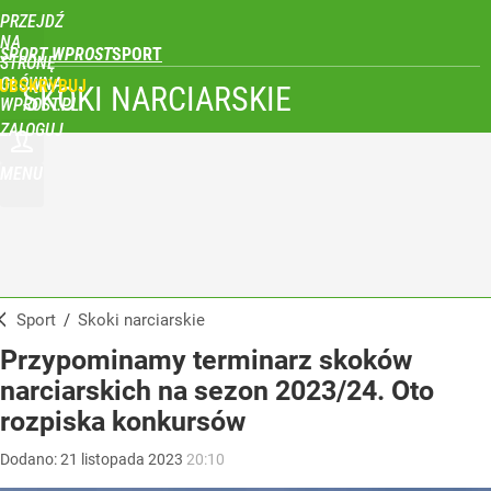
PRZEJDŹ
NA
SPORT WPROST
STRONĘ
GŁÓWNĄ
UBSKRYBUJ
SKOKI NARCIARSKIE
WPROST.PL
ZALOGUJ
MENU
Sport
/
Skoki narciarskie
Przypominamy terminarz skoków
narciarskich na sezon 2023/24. Oto
rozpiska konkursów
Dodano:
21
listopada
2023
20:10