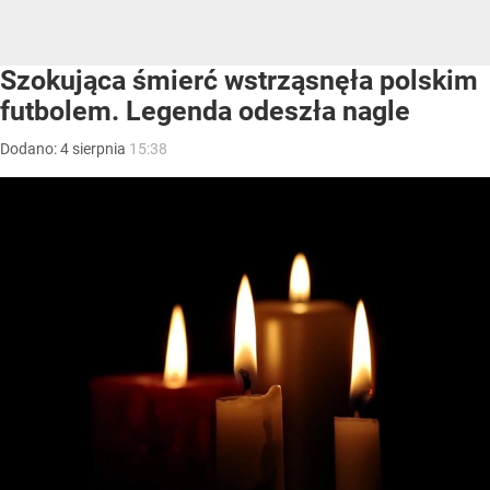
Szokująca śmierć wstrząsnęła polskim
futbolem. Legenda odeszła nagle
Dodano:
4
sierpnia
15:38