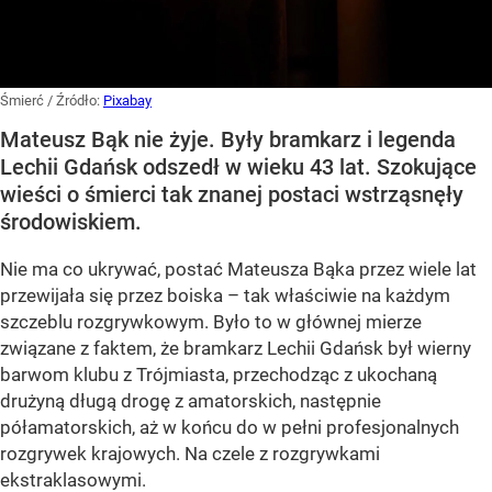
Śmierć
/ Źródło:
Pixabay
Mateusz Bąk nie żyje. Były bramkarz i legenda
Lechii Gdańsk odszedł w wieku 43 lat. Szokujące
wieści o śmierci tak znanej postaci wstrząsnęły
środowiskiem.
Nie ma co ukrywać, postać Mateusza Bąka przez wiele lat
przewijała się przez boiska – tak właściwie na każdym
szczeblu rozgrywkowym. Było to w głównej mierze
związane z faktem, że bramkarz Lechii Gdańsk był wierny
barwom klubu z Trójmiasta, przechodząc z ukochaną
drużyną długą drogę z amatorskich, następnie
półamatorskich, aż w końcu do w pełni profesjonalnych
rozgrywek krajowych. Na czele z rozgrywkami
ekstraklasowymi.