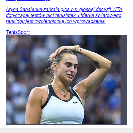
Aryna Sabalenka zabrała głos ws. głośnej decyzji WTA,
dotyczącej testów płci tenisistek. Liderka światowego
rankingu jest zwolenniczką ich wprowadzenia.
Tenis
Sport