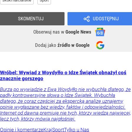
Skoki narciarskie
Sport
SKOMENTUJ
UDOSTĘPNIJ
Obserwuj nas
w
Google News
Dodaj jako
źródło w Google
Wróbel: Wywiad z Woydyłło o Idze Świątek obnażył coś
znacznie gorszego
Burza po wywiadzie z Ewą Woydyłło nie wybuchła dlatego, że
padły kontrowersyjne słowa o Idze Świątek. Wybuchła
dlatego, że coraz częściej za ekspercką analizę uznajemy
opinie wygłaszane bez wiedzy, faktów i odpowiedzialności.
Internet od dawna premiuje nie tych, którzy wiedzą najwięcej,
lecz tych, którzy mówią najgłośniej.
Opinie i komentarze
Kraj
Sport
Tylko u Nas