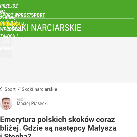
PRZEJDŹ
NA
SPORT WPROST
STRONĘ
GŁÓWNĄ
UBSKRYBUJ
SKOKI NARCIARSKIE
WPROST.PL
ZALOGUJ
MENU
Sport
/
Skoki narciarskie
Autor:
Maciej Piasecki
Emerytura polskich skoków coraz
bliżej. Gdzie są następcy Małysza
i Stocha?