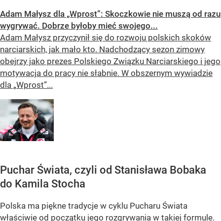
Adam Małysz dla „Wprost”: Skoczkowie nie muszą od razu
wygrywać. Dobrze byłoby mieć swojego...
Adam Małysz przyczynił się do rozwoju polskich skoków
narciarskich, jak mało kto. Nadchodzący sezon zimowy
obejrzy jako prezes Polskiego Związku Narciarskiego i jego
motywacja do pracy nie słabnie. W obszernym wywiadzie
dla „Wprost”...
Puchar Świata, czyli od Stanisława Bobaka
do Kamila Stocha
Polska ma piękne tradycje w cyklu Pucharu Świata
właściwie od początku jego rozgrywania w takiej formule.