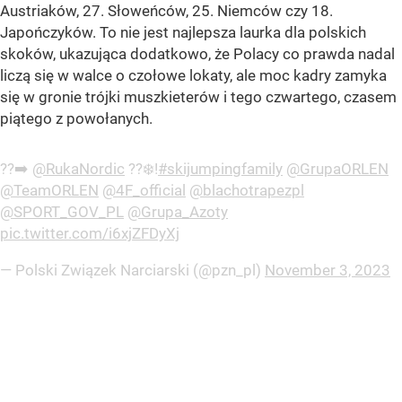
Austriaków, 27. Słoweńców, 25. Niemców czy 18.
Japończyków. To nie jest najlepsza laurka dla polskich
skoków, ukazująca dodatkowo, że Polacy co prawda nadal
liczą się w walce o czołowe lokaty, ale moc kadry zamyka
się w gronie trójki muszkieterów i tego czwartego, czasem
piątego z powołanych.
??➡️
@RukaNordic
??❄️!
#skijumpingfamily
@GrupaORLEN
@TeamORLEN
@4F_official
@blachotrapezpl
@SPORT_GOV_PL
@Grupa_Azoty
pic.twitter.com/i6xjZFDyXj
— Polski Związek Narciarski (@pzn_pl)
November 3, 2023