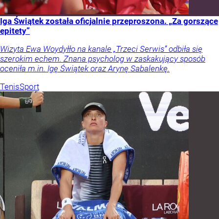
Iga Świątek została oficjalnie przeproszona. „Za gorszące
epitety”
Wizyta Ewa Woydyłło na kanale „Trzeci Serwis” odbiła się
szerokim echem. Znana psycholog w zaskakujący sposób
oceniła m.in. Igę Świątek oraz Arynę Sabalenkę.
Tenis
Sport