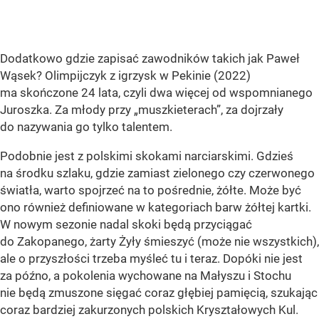
Dodatkowo gdzie zapisać zawodników takich jak Paweł
Wąsek? Olimpijczyk z igrzysk w Pekinie (2022)
ma skończone 24 lata, czyli dwa więcej od wspomnianego
Juroszka. Za młody przy „muszkieterach”, za dojrzały
do nazywania go tylko talentem.
Podobnie jest z polskimi skokami narciarskimi. Gdzieś
na środku szlaku, gdzie zamiast zielonego czy czerwonego
światła, warto spojrzeć na to pośrednie, żółte. Może być
ono również definiowane w kategoriach barw żółtej kartki.
W nowym sezonie nadal skoki będą przyciągać
do Zakopanego, żarty Żyły śmieszyć (może nie wszystkich),
ale o przyszłości trzeba myśleć tu i teraz. Dopóki nie jest
za późno, a pokolenia wychowane na Małyszu i Stochu
nie będą zmuszone sięgać coraz głębiej pamięcią, szukając
coraz bardziej zakurzonych polskich Kryształowych Kul.