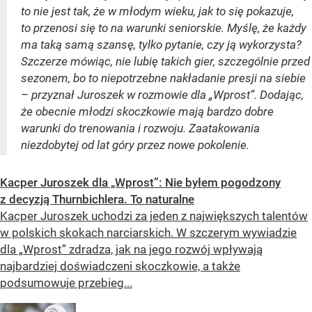
to nie jest tak, że w młodym wieku, jak to się pokazuje,
to przenosi się to na warunki seniorskie. Myślę, że każdy
ma taką samą szansę, tylko pytanie, czy ją wykorzysta?
Szczerze mówiąc, nie lubię takich gier, szczególnie przed
sezonem, bo to niepotrzebne nakładanie presji na siebie
– przyznał Juroszek w rozmowie dla „Wprost”. Dodając,
że obecnie młodzi skoczkowie mają bardzo dobre
warunki do trenowania i rozwoju. Zaatakowania
niezdobytej od lat góry przez nowe pokolenie.
Kacper Juroszek dla „Wprost”: Nie byłem pogodzony
z decyzją Thurnbichlera. To naturalne
Kacper Juroszek uchodzi za jeden z największych talentów
w polskich skokach narciarskich. W szczerym wywiadzie
dla „Wprost” zdradza, jak na jego rozwój wpływają
najbardziej doświadczeni skoczkowie, a także
podsumowuje przebieg...