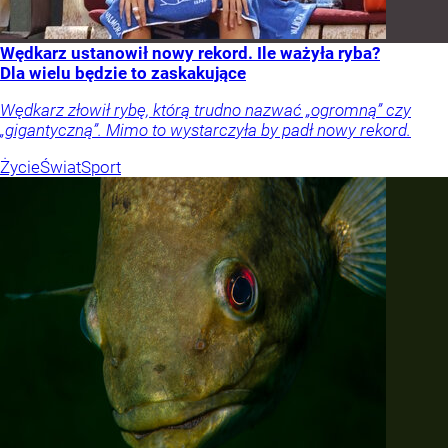
Wędkarz ustanowił nowy rekord. Ile ważyła ryba?
Dla wielu będzie to zaskakujące
Wędkarz złowił rybę, którą trudno nazwać „ogromną” czy
„gigantyczną”. Mimo to wystarczyła by padł nowy rekord.
Życie
Świat
Sport