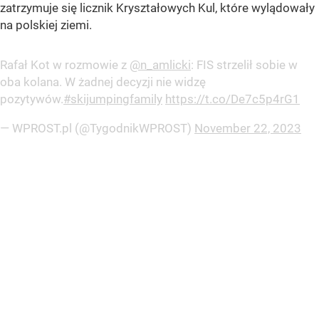
zatrzymuje się licznik Kryształowych Kul, które wylądowały
na polskiej ziemi.
Rafał Kot w rozmowie z
@n_amlicki
: FIS strzelił sobie w
oba kolana. W żadnej decyzji nie widzę
pozytywów.
#skijumpingfamily
https://t.co/De7c5p4rG1
— WPROST.pl (@TygodnikWPROST)
November 22, 2023