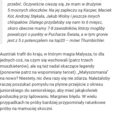
przebić. Oczywiście cieszę się, że mam w drużynie
5 mocnych skoczków. Na jej zapleczu są Kacper, Maciek
Kot, Andrzej Stękała, Jakub Wolny i jeszcze innych
chłopaków. Dlatego przydałoby się nam to 6 miejsc,
skoro obecnie mamy 7-8 zawodników, którzy mogliby
powalczyć o punkty w Pucharze Świata, a w tym gronie
jest z 5 z potencjałem na top20 – mówi Thurnbichler.
Austriak trafił do kraju, w którym magia Małysza, to dla
jednych coś, na czym się wychowali (patrz trzech
muszkieterów), ale są też nadal skaczące legendy
(ponownie patrz na wspomniany tercet). „Małyszomania”
na nowo? Niestety, nic dwa razy się nie zdarza. Należałoby
raczej poszukać pomysłu na płynne przejście z okresu
juniorskiego do seniorskiego, aby mieć jakąkolwiek
poduszkę przy lądowaniu. Margines błędu. W wielu
przypadkach te próby bardziej przypominały ratunkowe
próby na mamuciej skoczni.