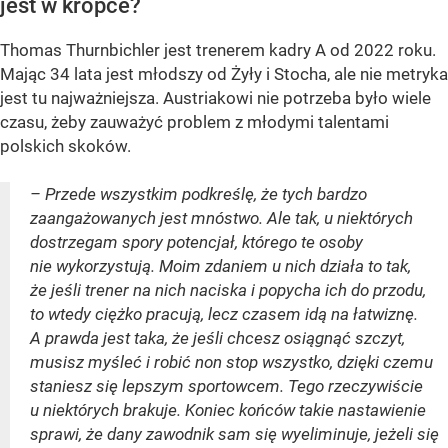
jest w kropce?
Thomas Thurnbichler jest trenerem kadry A od 2022 roku.
Mając 34 lata jest młodszy od Żyły i Stocha, ale nie metryka
jest tu najważniejsza. Austriakowi nie potrzeba było wiele
czasu, żeby zauważyć problem z młodymi talentami
polskich skoków.
– Przede wszystkim podkreślę, że tych bardzo
zaangażowanych jest mnóstwo. Ale tak, u niektórych
dostrzegam spory potencjał, którego te osoby
nie wykorzystują. Moim zdaniem u nich działa to tak,
że jeśli trener na nich naciska i popycha ich do przodu,
to wtedy ciężko pracują, lecz czasem idą na łatwiznę.
A prawda jest taka, że jeśli chcesz osiągnąć szczyt,
musisz myśleć i robić non stop wszystko, dzięki czemu
staniesz się lepszym sportowcem. Tego rzeczywiście
u niektórych brakuje. Koniec końców takie nastawienie
sprawi, że dany zawodnik sam się wyeliminuje, jeżeli się