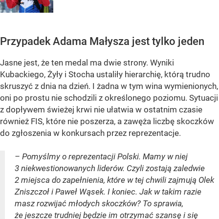
Przypadek Adama Małysza jest tylko jeden
Jasne jest, że ten medal ma dwie strony. Wyniki
Kubackiego, Żyły i Stocha ustaliły hierarchię, którą trudno
skruszyć z dnia na dzień. I żadna w tym wina wymienionych,
oni po prostu nie schodzili z określonego poziomu. Sytuacji
z dopływem świeżej krwi nie ułatwia w ostatnim czasie
również FIS, które nie poszerza, a zawęża liczbę skoczków
do zgłoszenia w konkursach przez reprezentacje.
– Pomyślmy o reprezentacji Polski. Mamy w niej
3 niekwestionowanych liderów. Czyli zostają zaledwie
2 miejsca do zapełnienia, które w tej chwili zajmują Olek
Zniszczoł i Paweł Wąsek. I koniec. Jak w takim razie
masz rozwijać młodych skoczków? To sprawia,
że jeszcze trudniej będzie im otrzymać szansę i się