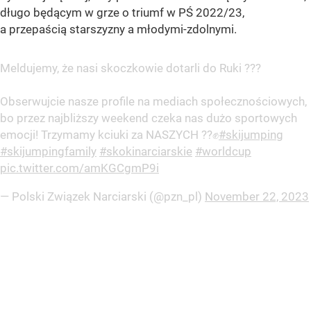
długo będącym w grze o triumf w PŚ 2022/23,
a przepaścią starszyzny a młodymi-zdolnymi.
Meldujemy, że nasi skoczkowie dotarli do Ruki ???
Obserwujcie nasze profile na mediach społecznościowych,
bo przez najbliższy weekend czeka nas dużo sportowych
emocji! Trzymamy kciuki za NASZYCH ??✊
#skijumping
#skijumpingfamily
#skokinarciarskie
#worldcup
pic.twitter.com/amKGCgmP9i
— Polski Związek Narciarski (@pzn_pl)
November 22, 2023