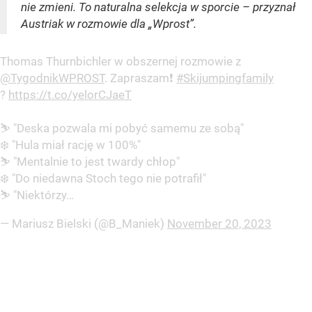
nie zmieni. To naturalna selekcja w sporcie – przyznał
Austriak w rozmowie dla „Wprost”.
Thomas Thurnbichler w obszernej rozmowie z
@TygodnikWPROST
. Zapraszam❗️
#Skijumpingfamily
?
https://t.co/yelorCJaeT
⛷️ "Deska pozwala mi pobyć samemu ze sobą"
❄️ "Hula miał rację w 100%"
⛷️ "Mentalnie to jest twardy chłop"
❄️ "Do niedawna Stoch tego nie potrafił"
⛷️ "Niektórzy…
— Mariusz Bielski (@B_Maniek)
November 20, 2023