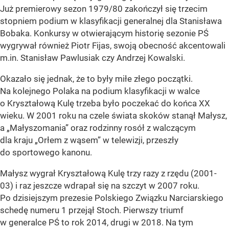
Już premierowy sezon 1979/80 zakończył się trzecim
stopniem podium w klasyfikacji generalnej dla Stanisława
Bobaka. Konkursy w otwierającym historię sezonie PŚ
wygrywał również Piotr Fijas, swoją obecność akcentowali
m.in. Stanisław Pawlusiak czy Andrzej Kowalski.
Okazało się jednak, że to były miłe złego początki.
Na kolejnego Polaka na podium klasyfikacji w walce
o Kryształową Kulę trzeba było poczekać do końca XX
wieku. W 2001 roku na czele świata skoków stanął Małysz,
a „Małyszomania” oraz rodzinny rosół z walczącym
dla kraju „Orłem z wąsem” w telewizji, przeszły
do sportowego kanonu.
Małysz wygrał Kryształową Kulę trzy razy z rzędu (2001-
03) i raz jeszcze wdrapał się na szczyt w 2007 roku.
Po dzisiejszym prezesie Polskiego Związku Narciarskiego
schedę numeru 1 przejął Stoch. Pierwszy triumf
w generalce PŚ to rok 2014, drugi w 2018. Na tym