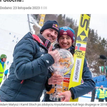
Dodano:
23
listopada
2023
8:08
Adam Małysz i Kamil Stoch po zdobyciu Kryształowej Kuli tego drugiego w 2018