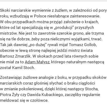
Skoki narciarskie wymiennie z żużlem, w zależności od pory
roku, wzbudzają w Polsce niesłabnące zainteresowanie.
W obu przypadkach można przyjąć założenie o krajach,
które od lat specjalizują się w „produkcji” przyszłych
mistrzów. Nie jest to zawrotnie szerokie grono, ale trzyma
się na tle dobrze, żeby poza nielicznymi wyjątkami, trwać.
Tak jak dawniej „po dużej” rywali mijał Tomasz Gollob,
obecnie w lewą stronę najlepiej jeździ mistrz świata
Bartosz Zmarzlik. W skokach przed lata równych sobie
nie miał za to
Adam Małysz
, którego naturalnym następcą
został Kamil Stoch.
Zostawiając żużlowe analogie z boku, w przypadku skoków
narciarskich coraz głośniej słychać o braku ciągłości
w zmianie pokoleniowej, dzięki której następcy Stocha,
Piotra Żyły czy Dawida Kubackiego, zaczęliby regularnie
meldować się w czołówce.