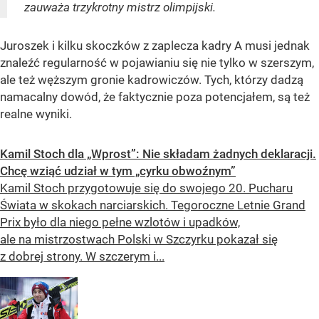
zauważa trzykrotny mistrz olimpijski.
Juroszek i kilku skoczków z zaplecza kadry A musi jednak
znaleźć regularność w pojawianiu się nie tylko w szerszym,
ale też węższym gronie kadrowiczów. Tych, którzy dadzą
namacalny dowód, że faktycznie poza potencjałem, są też
realne wyniki.
Kamil Stoch dla „Wprost”: Nie składam żadnych deklaracji.
Chcę wziąć udział w tym „cyrku obwoźnym”
Kamil Stoch przygotowuje się do swojego 20. Pucharu
Świata w skokach narciarskich. Tegoroczne Letnie Grand
Prix było dla niego pełne wzlotów i upadków,
ale na mistrzostwach Polski w Szczyrku pokazał się
z dobrej strony. W szczerym i...