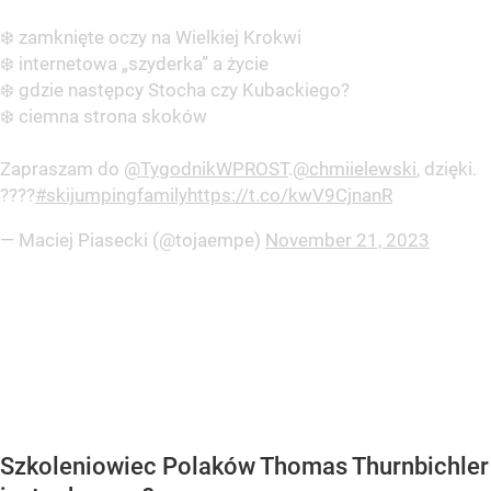
❄️ zamknięte oczy na Wielkiej Krokwi
❄️ internetowa „szyderka” a życie
❄️ gdzie następcy Stocha czy Kubackiego?
❄️ ciemna strona skoków
Zapraszam do
@TygodnikWPROST
.
@chmiielewski
, dzięki.
????
#skijumpingfamily
https://t.co/kwV9CjnanR
— Maciej Piasecki (@tojaempe)
November 21, 2023
Szkoleniowiec Polaków Thomas Thurnbichler