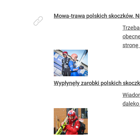
Mowa-trawa polskich skoczków. Nik
Trzeba
obecne
stronę 
Wypłynęły zarobki polskich skocz
Wiadom
daleko