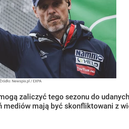
Źródło:
Newspix.pl
/
EXPA
ogą zaliczyć tego sezonu do udanych. N
ń mediów mają być skonfliktowani z wi