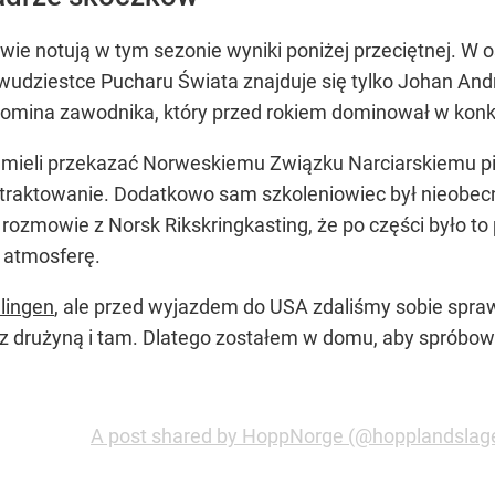
owie notują w tym sezonie wyniki poniżej przeciętnej. W
wudziestce Pucharu Świata znajduje się tylko Johan Andr
pomina zawodnika, który przed rokiem dominował w kon
e mieli przekazać Norweskiemu Związku Narciarskiemu pi
łe traktowanie. Dodatkowo sam szkoleniowiec był nieobe
w rozmowie z Norsk Rikskringkasting, że po części było t
 atmosferę.
llingen
, ale przed wyjazdem do USA zdaliśmy sobie sprawę
adę z drużyną i tam. Dlatego zostałem w domu, aby spróbo
A post shared by HoppNorge (@hopplandslag