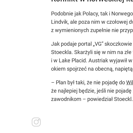
Podobnie jak Polacy, tak i Norweg
Lindvik, ale poza nim w czołowej d
z wymienionych zupełnie nie przy
Jak podaje portal „VG” skoczkowi
Stoeckla. Skarżyli się w nim na z
i w Lake Placid. Austriak wyjawił 
okiem spojrzeć na obecną, napiętą
– Plan był taki, że nie pojadę do
Wi
że najlepiej będzie, jeśli nie poj
zawodnikom – powiedział Stoeckl.