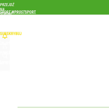
PRZEJDŹ
Udostępnij
0
Skomentuj
NA
SPORT WPROST
STRONĘ
GŁÓWNĄ
PIŁKA NOŻNA
SIATKÓWKA
TENIS
LEKKOATLETYKA
SKOKI NARCIAR
WPROST.PL
SUBSKRYBUJ
ZALOGUJ
SZUKAJ
MENU