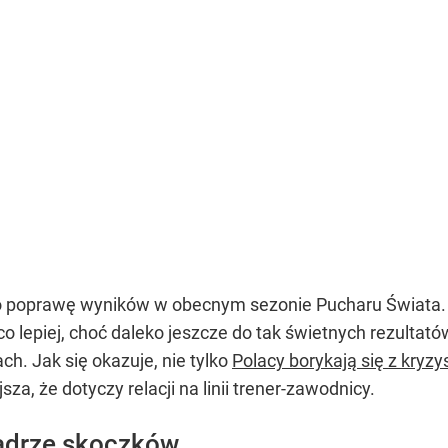
 o poprawę wyników w obecnym sezonie Pucharu Świata. 
eco lepiej, choć daleko jeszcze do tak świetnych rezulta
h. Jak się okazuje, nie tylko
Polacy borykają się z kryz
za, że dotyczy relacji na linii trener-zawodnicy.
kadrze skoczków