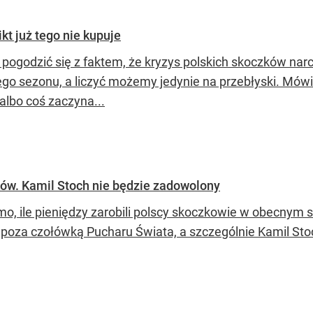
t już tego nie kupuje
 pogodzić się z faktem, że kryzys polskich skoczków na
go sezonu, a liczyć możemy jedynie na przebłyski. Mówien
albo coś zaczyna...
ków. Kamil Stoch nie będzie zadowolony
o, ile pieniędzy zarobili polscy skoczkowie w obecnym se
 poza czołówką Pucharu Świata, a szczególnie Kamil Sto