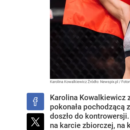
Karolina Kowalkiewicz
Źródło:
Newspix.pl
/
Foto
Karolina Kowalkiewicz 
pokonała pochodzącą z
doszło do kontrowersji.
na karcie zbiorczej, na 