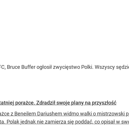
C, Bruce Buffer ogłosił zwycięstwo Polki. Wszyscy sędz
atniej porażce. Zdradził swoje plany na przyszłość
ażce z Beneilem Dariushem widmo walki o mistrzowski pa
a. Polak jednak nie zamierza się poddać, co opisał w s