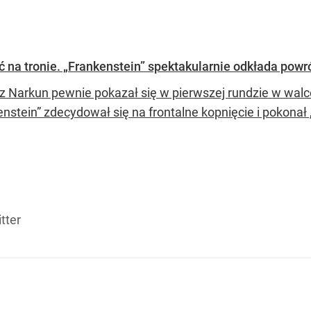
 na tronie. „Frankenstein” spektakularnie odkłada powró
 Narkun pewnie pokazał się w pierwszej rundzie w walce 
nstein” zdecydował się na frontalne kopnięcie i pokonał 
tter