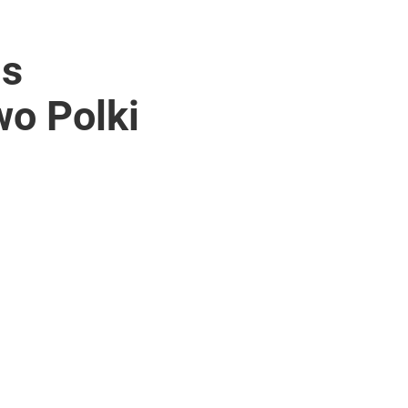
ns
wo Polki