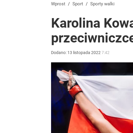
Wprost
/
Sport
/
Sporty walki
Karolina Kowa
przeciwniczc
Dodano:
13
listopada
2022
7:42