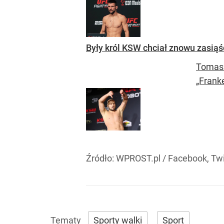
Były król KSW chciał znowu zasiąść
Tomasz
„Franke
Źródło:
WPROST.pl
/
Facebook, Twi
Sporty walki
Sport