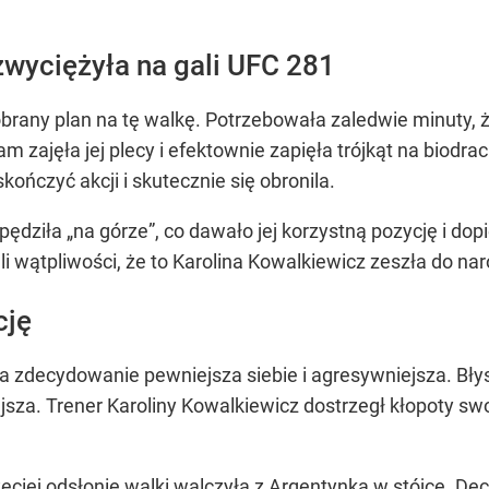
zwyciężyła na gali UFC 281
obrany plan na tę walkę. Potrzebowała zaledwie minuty, 
zajęła jej plecy i efektownie zapięła trójkąt na biodra
kończyć akcji i skutecznie się obronila.
ędziła „na górze”, co dawało jej korzystną pozycję i do
ieli wątpliwości, że to Karolina Kowalkiewicz zeszła do n
cję
a zdecydowanie pewniejsza siebie i agresywniejsza. Bł
ejsza. Trener Karoliny Kowalkiewicz dostrzegł kłopoty sw
zeciej odsłonie walki walczyła z Argentynką w stójce. D