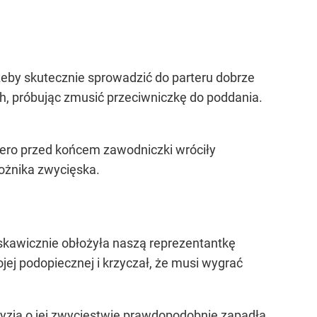
żeby skutecznie sprowadzić do parteru dobrze
ch, próbując zmusić przeciwniczkę do poddania.
piero przed końcem zawodniczki wróciły
arożnika zwycięska.
yskawicznie obłożyła naszą reprezentantkę
ojej podopiecznej i krzyczał, że musi wygrać
ecyzja o jej zwycięstwie prawdopodobnie zapadła