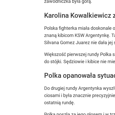
zawodniczka była górą.
Karolina Kowalkiewicz 
Polska fighterka miała doskonale 
znaną kibicom KSW Argentynkę. Tam 
Silvana Gomez Juarez nie dała jej s
Większość pierwszej rundy Polka sp
do stójki. Sędziowie i kibice nie m
Polka opanowała sytua
Do drugiej rundy Argentynka wyszł
ciosami i była znacznie precyzyjni
ostatnią rundę.
Polka poszła za jego głosem i w tr