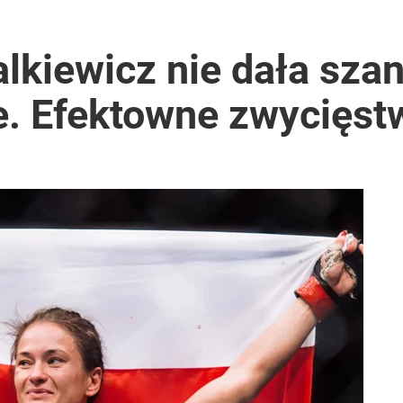
lkiewicz nie dała sza
e. Efektowne zwycięst