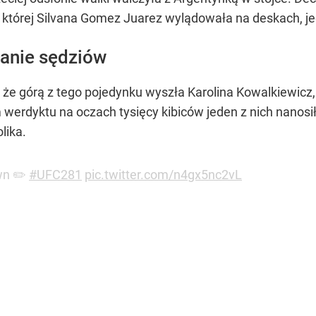
ie której Silvana Gomez Juarez wylądowała na deskach, j
anie sędziów
że górą z tego pojedynku wyszła Karolina Kowalkiewicz, 
m werdyktu na oczach tysięcy kibiców jeden z nich nanosi
lika.
wn ✏️
#UFC281
pic.twitter.com/n4gx5nc2vL