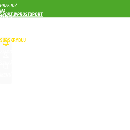
PRZEJDŹ
Udostępnij
0
Skomentuj
NA
SPORT WPROST
STRONĘ
GŁÓWNĄ
PIŁKA NOŻNA
SIATKÓWKA
TENIS
LEKKOATLETYKA
SKOKI NARCIAR
WPROST.PL
SUBSKRYBUJ
ZALOGUJ
SZUKAJ
MENU