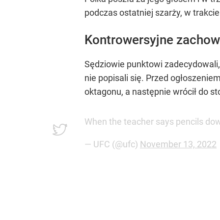
podczas ostatniej szarży, w trakc
Kontrowersyjne zachow
Sędziowie punktowi zadecydowali, 
nie popisali się. Przed ogłoszenie
oktagonu, a następnie wrócił do sto
When the teacher says pencils do
— UFC (@ufc)
November 13, 2022