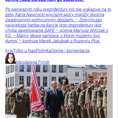
Po pierwszym roku prezydentury nic nie wskazuje na to,
żeby Karol Nawrocki wyciszył spory między dwoma
zwaśnionymi politycznymi obozami. – Dotychczas
największą hańbą na karcie jego prezydentury jest
chyba zawetowanie SAFE – ocenia Mariusz Witczak z
KO. – Mamy głowę państwa, z której możemy być
dumni – kontruje Marek Jakubiak z Rozwoju Plus.
Kraj
Tylko u Nas
Polityka
Opinie i komentarze
Magdalena
Frindt