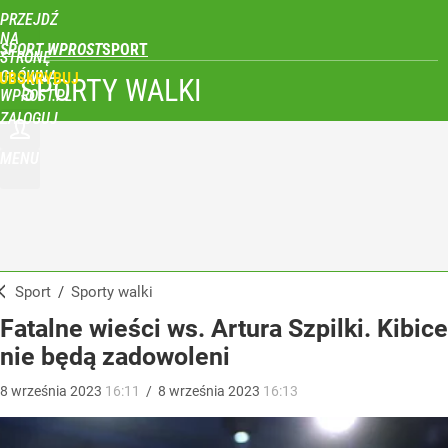
PRZEJDŹ
NA
SPORT WPROST
STRONĘ
GŁÓWNĄ
UBSKRYBUJ
SPORTY WALKI
WPROST.PL
ZALOGUJ
MENU
Sport
/
Sporty walki
Fatalne wieści ws. Artura Szpilki. Kibice
nie będą zadowoleni
8
września
2023
16:11
/
8
września
2023
16:13