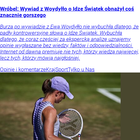
Wróbel: Wywiad z Woydyłło o Idze Świątek obnażył coś
znacznie gorszego
Burza po wywiadzie z Ewą Woydyłło nie wybuchła dlatego, że
padły kontrowersyjne słowa o Idze Świątek. Wybuchła
dlatego, że coraz częściej za ekspercką analizę uznajemy
opinie wygłaszane bez wiedzy, faktów i odpowiedzialności.
Internet od dawna premiuje nie tych, którzy wiedzą najwięcej,
lecz tych, którzy mówią najgłośniej.
Opinie i komentarze
Kraj
Sport
Tylko u Nas