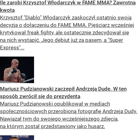
Ile zarobi Krzysztof Włodarczyk w FAME MMA? Zawrotna
kwota
Krzysztof "Diablo" Włodarczyk zaskoczył ostatnio swoją
decyzją o dołączeniu do FAME MMA. Pięściarz wcześniej
krytykował freak fighty, ale ostatecznie zdecydował się
na nich wystąpić. Jego debiut już za pasem, a "Super
Express"...
Mariusz Pudzianowski zaczepił Andrzeja Dudę. W ten
sposób zwrócił się do prezydenta
Mariusz Pudzianowski opublikował w mediach
społecznościowych przerobioną fotografię Andrzeja Dudy.
Nawiązał tym do swojego wcześniejszego zdjęcia,
na którym został przedstawiony jako husarz.