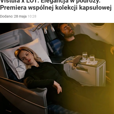
Vistula x LOT: Elegancja w podróży.
Premiera wspólnej kolekcji kapsułowej
Dodano:
28
maja
10:28