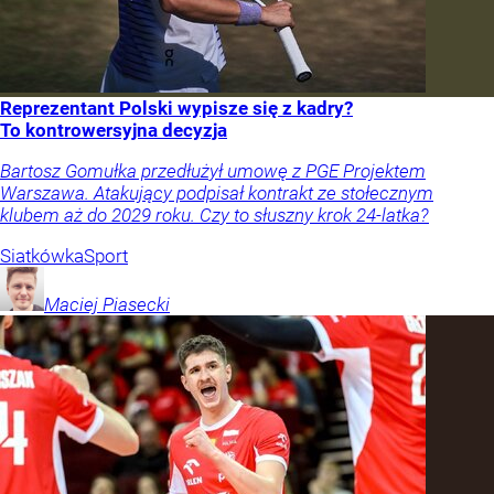
Reprezentant Polski wypisze się z kadry?
To kontrowersyjna decyzja
Bartosz Gomułka przedłużył umowę z PGE Projektem
Warszawa. Atakujący podpisał kontrakt ze stołecznym
klubem aż do 2029 roku. Czy to słuszny krok 24-latka?
Siatkówka
Sport
Maciej
Piasecki