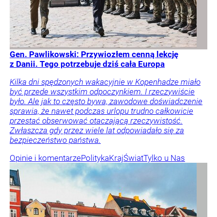
Gen. Pawlikowski: Przywiozłem cenną lekcję
z Danii. Tego potrzebuje dziś cała Europa
Kilka dni spędzonych wakacyjnie w Kopenhadze miało
być przede wszystkim odpoczynkiem. I rzeczywiście
było. Ale jak to często bywa, zawodowe doświadczenie
sprawia, że nawet podczas urlopu trudno całkowicie
przestać obserwować otaczającą rzeczywistość.
Zwłaszcza gdy przez wiele lat odpowiadało się za
bezpieczeństwo państwa.
Opinie i komentarze
Polityka
Kraj
Świat
Tylko u Nas