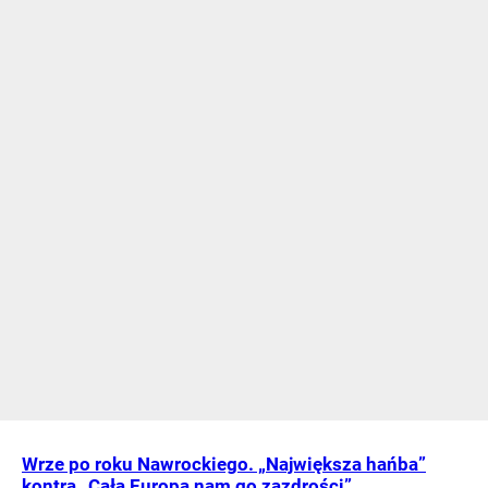
Wrze po roku Nawrockiego. „Największa hańba”
kontra „Cała Europa nam go zazdrości”