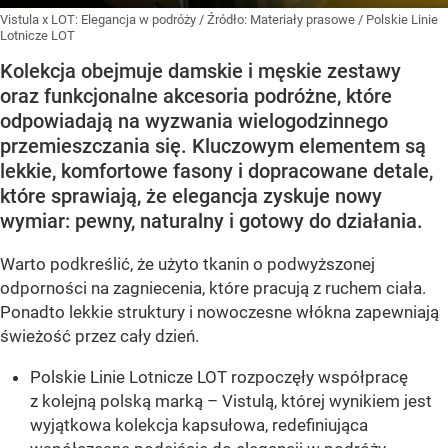
Vistula x LOT: Elegancja w podróży
/ Źródło:
Materiały prasowe
/
Polskie Linie
Lotnicze LOT
Kolekcja obejmuje damskie i męskie zestawy
oraz funkcjonalne akcesoria podróżne, które
odpowiadają na wyzwania wielogodzinnego
przemieszczania się. Kluczowym elementem są
lekkie, komfortowe fasony i dopracowane detale,
które sprawiają, że elegancja zyskuje nowy
wymiar: pewny, naturalny i gotowy do działania.
Warto podkreślić, że użyto tkanin o podwyższonej
odporności na zagniecenia, które pracują z ruchem ciała.
Ponadto lekkie struktury i nowoczesne włókna zapewniają
świeżość przez cały dzień.
Polskie Linie Lotnicze LOT rozpoczęły współpracę
z kolejną polską marką – Vistulą, której wynikiem jest
wyjątkowa kolekcja kapsułowa, redefiniująca