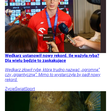
Wędkarz ustanowił nowy rekord. Ile ważyła ryba?
Dla wielu będzie to zaskakujące
Wędkarz złowił rybę, którą trudno nazwać „ogromną”
czy „gigantyczną”. Mimo to wystarczyła by padł nowy
rekord.
Życie
Świat
Sport