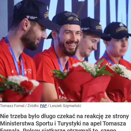
Tomasz Fornal
/ Źródło:
PAP
/
Leszek Szymański
Nie trzeba było długo czekać na reakcję ze strony
Ministerstwa Sportu i Turystyki na apel Tomasza
Fornala. Polscy siatkarze otrzymali to, czego