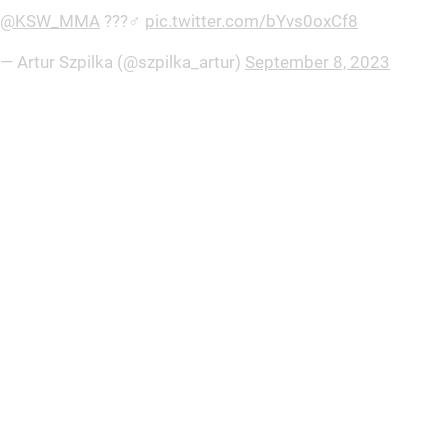
@KSW_MMA
???‍♂️
pic.twitter.com/bYvs0oxCf8
— Artur Szpilka (@szpilka_artur)
September 8, 2023