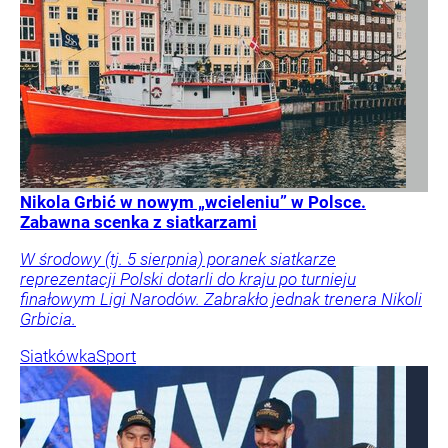
Nikola Grbić w nowym „wcieleniu” w Polsce.
Zabawna scenka z siatkarzami
W środowy (tj. 5 sierpnia) poranek siatkarze
reprezentacji Polski dotarli do kraju po turnieju
finałowym Ligi Narodów. Zabrakło jednak trenera Nikoli
Grbicia.
Siatkówka
Sport