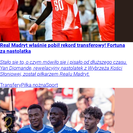
Real Madryt właśnie pobił rekord transferowy! Fortuna
za nastolatka
Stało się to, o czym mówiło się i pisało od dłuższego czasu.
Yan Diomande, rewelacyjny nastolatek z Wybrzeża Kości
Słoniowej, został piłkarzem Realu Madryt.
Transfery
Piłka nożna
Sport