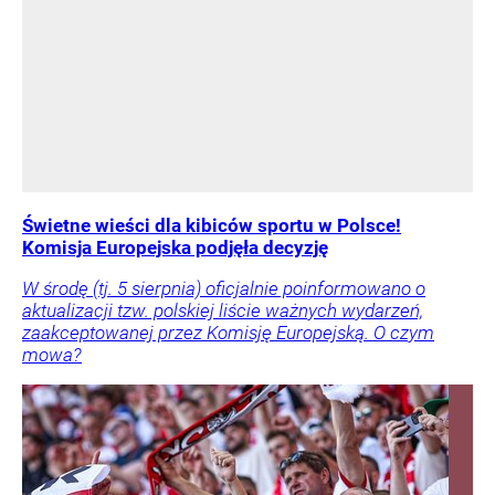
Świetne wieści dla kibiców sportu w Polsce!
Komisja Europejska podjęła decyzję
W środę (tj. 5 sierpnia) oficjalnie poinformowano o
aktualizacji tzw. polskiej liście ważnych wydarzeń,
zaakceptowanej przez Komisję Europejską. O czym
mowa?