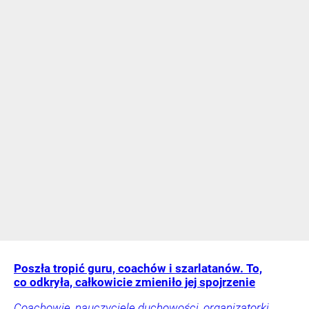
Poszła tropić guru, coachów i szarlatanów. To,
co odkryła, całkowicie zmieniło jej spojrzenie
Coachowie, nauczyciele duchowości, organizatorki