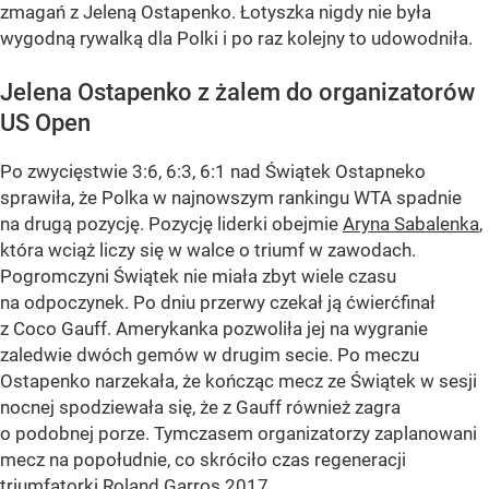
zmagań z Jeleną Ostapenko. Łotyszka nigdy nie była
wygodną rywalką dla Polki i po raz kolejny to udowodniła.
Jelena Ostapenko z żalem do organizatorów
US Open
Po zwycięstwie 3:6, 6:3, 6:1 nad Świątek Ostapneko
sprawiła, że Polka w najnowszym rankingu WTA spadnie
na drugą pozycję. Pozycję liderki obejmie
Aryna Sabalenka
,
która wciąż liczy się w walce o triumf w zawodach.
Pogromczyni Świątek nie miała zbyt wiele czasu
na odpoczynek. Po dniu przerwy czekał ją ćwierćfinał
z Coco Gauff. Amerykanka pozwoliła jej na wygranie
zaledwie dwóch gemów w drugim secie. Po meczu
Ostapenko narzekała, że kończąc mecz ze Świątek w sesji
nocnej spodziewała się, że z Gauff również zagra
o podobnej porze. Tymczasem organizatorzy zaplanowani
mecz na popołudnie, co skróciło czas regeneracji
triumfatorki Roland Garros 2017.