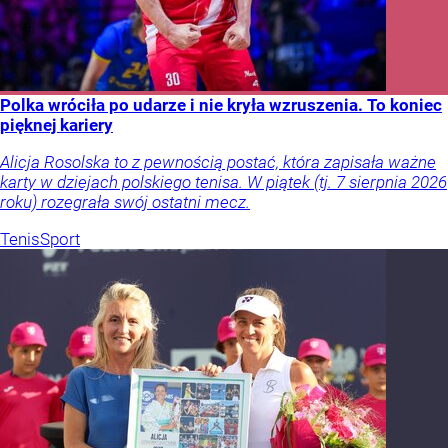
Polka wróciła po udarze i nie kryła wzruszenia. To koniec
pięknej kariery
Alicja Rosolska to z pewnością postać, która zapisała ważne
karty w dziejach polskiego tenisa. W piątek (tj. 7 sierpnia 2026
roku) rozegrała swój ostatni mecz.
Tenis
Sport