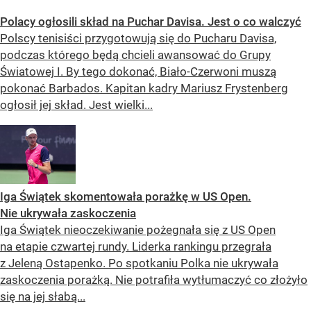
Polacy ogłosili skład na Puchar Davisa. Jest o co walczyć
Polscy tenisiści przygotowują się do Pucharu Davisa,
podczas którego będą chcieli awansować do Grupy
Światowej I. By tego dokonać, Biało-Czerwoni muszą
pokonać Barbados. Kapitan kadry Mariusz Frystenberg
ogłosił jej skład. Jest wielki...
Iga Świątek skomentowała porażkę w US Open.
Nie ukrywała zaskoczenia
Iga Świątek nieoczekiwanie pożegnała się z US Open
na etapie czwartej rundy. Liderka rankingu przegrała
z Jeleną Ostapenko. Po spotkaniu Polka nie ukrywała
zaskoczenia porażką. Nie potrafiła wytłumaczyć co złożyło
się na jej słabą...