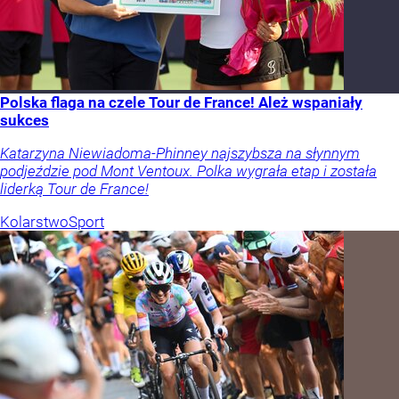
Polska flaga na czele Tour de France! Ależ wspaniały
sukces
Katarzyna Niewiadoma-Phinney najszybsza na słynnym
podjeździe pod Mont Ventoux. Polka wygrała etap i została
liderką Tour de France!
Kolarstwo
Sport