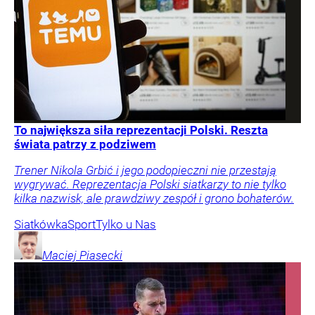
To największa siła reprezentacji Polski. Reszta
świata patrzy z podziwem
Trener Nikola Grbić i jego podopieczni nie przestają
wygrywać. Reprezentacja Polski siatkarzy to nie tylko
kilka nazwisk, ale prawdziwy zespół i grono bohaterów.
Siatkówka
Sport
Tylko u Nas
Maciej
Piasecki