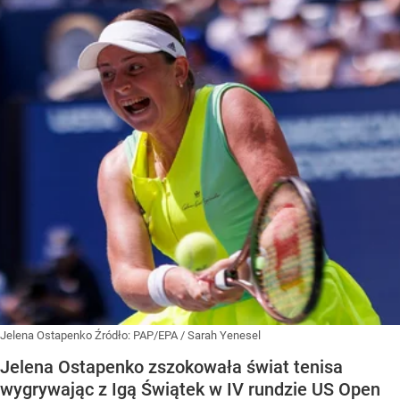
Jelena Ostapenko
Źródło:
PAP/EPA
/
Sarah Yenesel
Jelena Ostapenko zszokowała świat tenisa
wygrywając z Igą Świątek w IV rundzie US Open