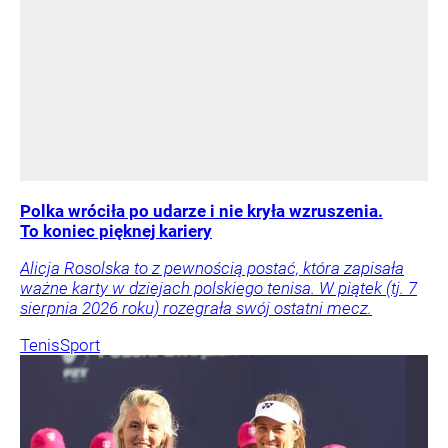
Polka wróciła po udarze i nie kryła wzruszenia.
To koniec pięknej kariery
Alicja Rosolska to z pewnością postać, która zapisała
ważne karty w dziejach polskiego tenisa. W piątek (tj. 7
sierpnia 2026 roku) rozegrała swój ostatni mecz.
Tenis
Sport