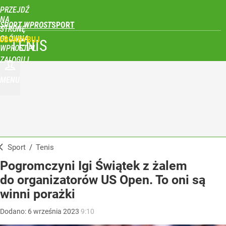
PRZEJDŹ
NA
SPORT WPROST
STRONĘ
GŁÓWNĄ
UBSKRYBUJ
TENIS
WPROST.PL
ZALOGUJ
MENU
Sport
/
Tenis
Pogromczyni Igi Świątek z żalem
do organizatorów US Open. To oni są
winni porażki
Dodano:
6
września
2023
9:10