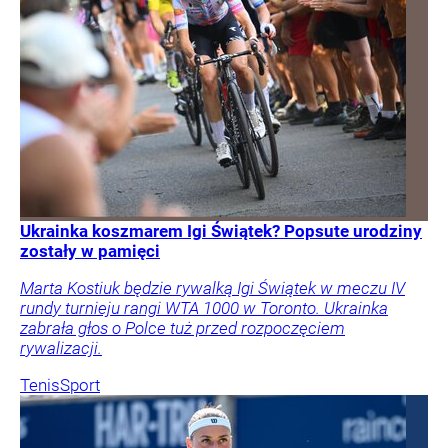
Ukrainka koszmarem Igi Świątek? Popsute urodziny
zostały w pamięci
Marta Kostiuk będzie rywalką Igi Świątek w meczu IV
rundy turnieju rangi WTA 1000 w Toronto. Ukrainka
zabrała głos o Polce tuż przed rozpoczęciem
rywalizacji.
Tenis
Sport