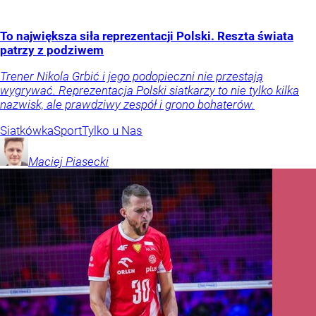
To największa siła reprezentacji Polski. Reszta świata
patrzy z podziwem
Trener Nikola Grbić i jego podopieczni nie przestają
wygrywać. Reprezentacja Polski siatkarzy to nie tylko kilka
nazwisk, ale prawdziwy zespół i grono bohaterów.
Siatkówka
Sport
Tylko u Nas
Maciej
Piasecki