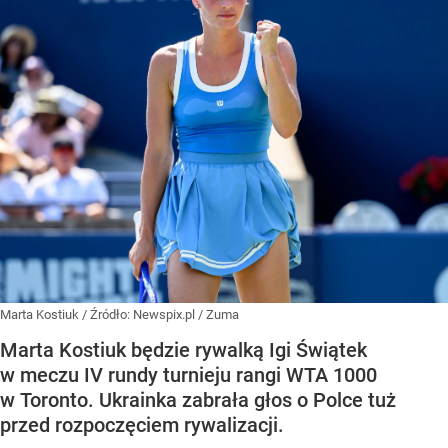
Marta Kostiuk
/ Źródło:
Newspix.pl
/
Zuma
Marta Kostiuk będzie rywalką Igi Świątek
w meczu IV rundy turnieju rangi WTA 1000
w Toronto. Ukrainka zabrała głos o Polce tuż
przed rozpoczęciem rywalizacji.