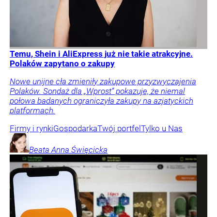
Temu, Shein i AliExpress już nie takie atrakcyjne.
Polaków zapytano o zakupy
Nowe unijne cła zmieniły zakupowe przyzwyczajenia
Polaków. Sondaż dla „Wprost” pokazuje, że niemal
połowa badanych ograniczyła zakupy na azjatyckich
platformach.
Firmy i rynki
Gospodarka
Twój portfel
Tylko u Nas
Beata Anna
Święcicka