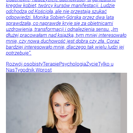
kręgów kobiet, twórcy kursów manifestacji. Ludzie
odchodzą od Kościoła, ale nie przestają szukać
odpowiedzi. Monika Sobień-Górska przez dwa lata
sprawdzała, co naprawdę kryje się za obietnicami
uzdrowienia, transformacji i odnalezienia sensu. „Im
dłużej pracowałam nad książką, tym mniej interesowało
mnie, czy nowa duchowość jest dobra czy zła. Coraz
bardziej interesowało mnie, dlaczego tak wielu ludzi jej
potrzebuje”.
Rozwój osobisty
Terapie
Psychologia
Życie
Tylko u
Nas
Tygodnik Wprost