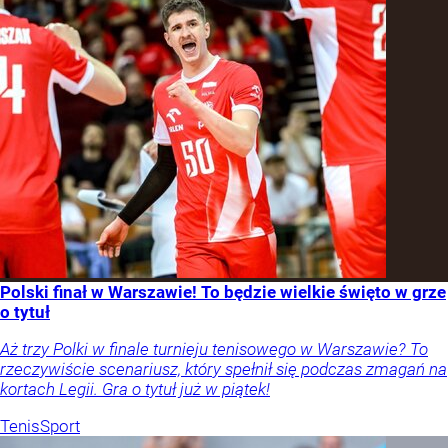
Polski finał w Warszawie! To będzie wielkie święto w grze
o tytuł
Aż trzy Polki w finale turnieju tenisowego w Warszawie? To
rzeczywiście scenariusz, który spełnił się podczas zmagań na
kortach Legii. Gra o tytuł już w piątek!
Tenis
Sport