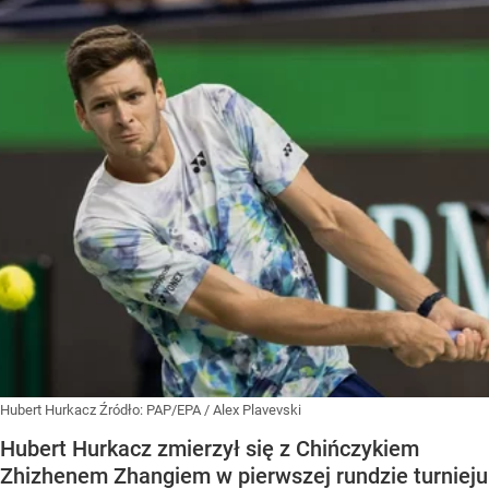
Hubert Hurkacz
Źródło:
PAP/EPA
/
Alex Plavevski
Hubert Hurkacz zmierzył się z Chińczykiem
Zhizhenem Zhangiem w pierwszej rundzie turnieju