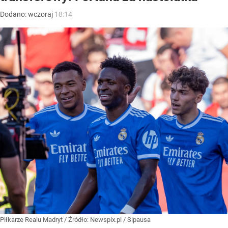
Dodano:
wczoraj
18:14
Piłkarze Realu Madryt
/ Źródło:
Newspix.pl
/
Sipausa