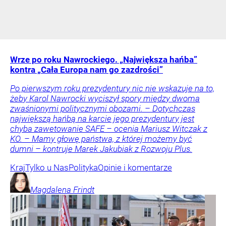
Wrze po roku Nawrockiego. „Największa hańba”
kontra „Cała Europa nam go zazdrości”
Po pierwszym roku prezydentury nic nie wskazuje na to,
żeby Karol Nawrocki wyciszył spory między dwoma
zwaśnionymi politycznymi obozami. – Dotychczas
największą hańbą na karcie jego prezydentury jest
chyba zawetowanie SAFE – ocenia Mariusz Witczak z
KO. – Mamy głowę państwa, z której możemy być
dumni – kontruje Marek Jakubiak z Rozwoju Plus.
Kraj
Tylko u Nas
Polityka
Opinie i komentarze
Magdalena
Frindt