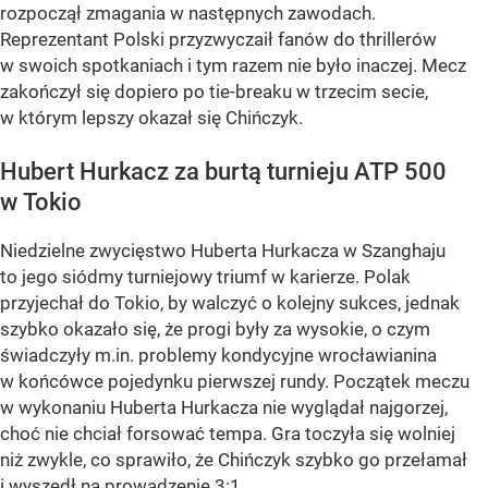
rozpoczął zmagania w następnych zawodach.
Reprezentant Polski przyzwyczaił fanów do thrillerów
w swoich spotkaniach i tym razem nie było inaczej. Mecz
zakończył się dopiero po tie-breaku w trzecim secie,
w którym lepszy okazał się Chińczyk.
Hubert Hurkacz za burtą turnieju ATP 500
w Tokio
Niedzielne zwycięstwo Huberta Hurkacza w Szanghaju
to jego siódmy turniejowy triumf w karierze. Polak
przyjechał do Tokio, by walczyć o kolejny sukces, jednak
szybko okazało się, że progi były za wysokie, o czym
świadczyły m.in. problemy kondycyjne wrocławianina
w końcówce pojedynku pierwszej rundy. Początek meczu
w wykonaniu Huberta Hurkacza nie wyglądał najgorzej,
choć nie chciał forsować tempa. Gra toczyła się wolniej
niż zwykle, co sprawiło, że Chińczyk szybko go przełamał
i wyszedł na prowadzenie 3:1.