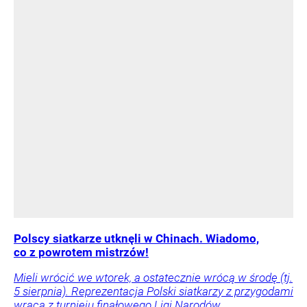
Polscy siatkarze utknęli w Chinach. Wiadomo,
co z powrotem mistrzów!
Mieli wrócić we wtorek, a ostatecznie wrócą w środę (tj.
5 sierpnia). Reprezentacja Polski siatkarzy z przygodami
wraca z turnieju finałowego Ligi Narodów.