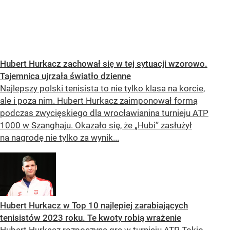
Hubert Hurkacz zachował się w tej sytuacji wzorowo.
Tajemnica ujrzała światło dzienne
Najlepszy polski tenisista to nie tylko klasa na korcie,
ale i poza nim. Hubert Hurkacz zaimponował formą
podczas zwycięskiego dla wrocławianina turnieju ATP
1000 w Szanghaju. Okazało się, że „Hubi” zasłużył
na nagrodę nie tylko za wynik...
Hubert Hurkacz w Top 10 najlepiej zarabiających
tenisistów 2023 roku. Te kwoty robią wrażenie
Hubert Hurkacz rozpoczyna grę w turnieju ATP Tokio.