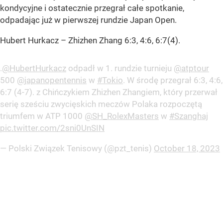
kondycyjne i ostatecznie przegrał całe spotkanie,
odpadając już w pierwszej rundzie Japan Open.
Hubert Hurkacz – Zhizhen Zhang 6:3, 4:6, 6:7(4).
.
@HubertHurkacz
odpadł w 1. rundzie turnieju
@atptour
500
@japanopentennis
w
#Tokio
. W środę przegrał 6:3, 4:6,
6:7 (4-7). z Chińczykiem Zhizhen Zhangiem, który przerwał
serię sześciu zwycięskich meczów Polaka rozpoczętą
triumfem w ATP 1000
@SH_RolexMasters
w
#Szanghaj
pic.twitter.com/2sni0UnSIN
— Polski Związek Tenisowy (@pzt_tenis)
October 18, 2023