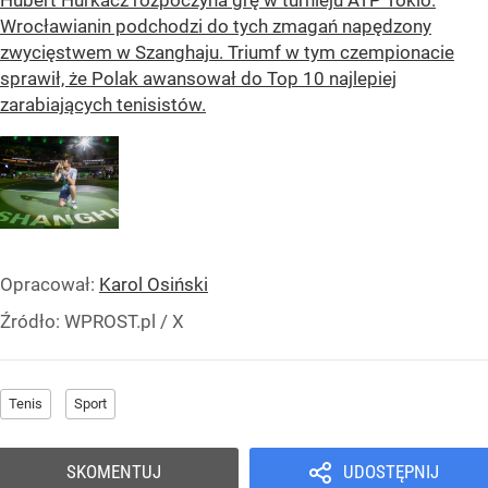
Wrocławianin podchodzi do tych zmagań napędzony
zwycięstwem w Szanghaju. Triumf w tym czempionacie
sprawił, że Polak awansował do Top 10 najlepiej
zarabiających tenisistów.
Opracował:
Karol Osiński
Źródło:
WPROST.pl
/
X
Tenis
Sport
SKOMENTUJ
UDOSTĘPNIJ