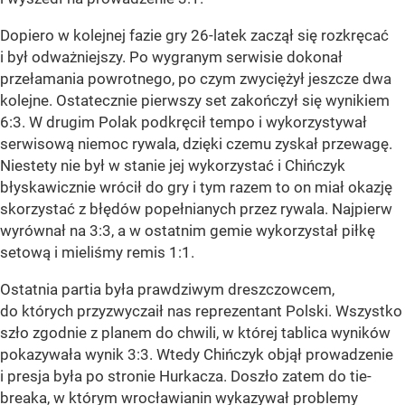
Dopiero w kolejnej fazie gry 26-latek zaczął się rozkręcać
i był odważniejszy. Po wygranym serwisie dokonał
przełamania powrotnego, po czym zwyciężył jeszcze dwa
kolejne. Ostatecznie pierwszy set zakończył się wynikiem
6:3. W drugim Polak podkręcił tempo i wykorzystywał
serwisową niemoc rywala, dzięki czemu zyskał przewagę.
Niestety nie był w stanie jej wykorzystać i Chińczyk
błyskawicznie wrócił do gry i tym razem to on miał okazję
skorzystać z błędów popełnianych przez rywala. Najpierw
wyrównał na 3:3, a w ostatnim gemie wykorzystał piłkę
setową i mieliśmy remis 1:1.
Ostatnia partia była prawdziwym dreszczowcem,
do których przyzwyczaił nas reprezentant Polski. Wszystko
szło zgodnie z planem do chwili, w której tablica wyników
pokazywała wynik 3:3. Wtedy Chińczyk objął prowadzenie
i presja była po stronie Hurkacza. Doszło zatem do tie-
breaka, w którym wrocławianin wykazywał problemy