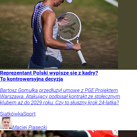
Reprezentant Polski wypisze się z kadry?
To kontrowersyjna decyzja
Bartosz Gomułka przedłużył umowę z PGE Projektem
Warszawa. Atakujący podpisał kontrakt ze stołecznym
klubem aż do 2029 roku. Czy to słuszny krok 24-latka?
Siatkówka
Sport
Maciej
Piasecki