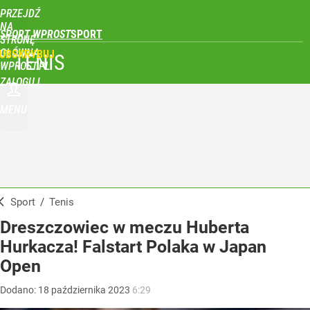
PRZEJDŹ
NA
SPORT WPROST
STRONĘ
GŁÓWNĄ
UBSKRYBUJ
TENIS
WPROST.PL
ZALOGUJ
MENU
Sport
/
Tenis
Dreszczowiec w meczu Huberta
Hurkacza! Falstart Polaka w Japan
Open
Dodano:
18
października
2023
6:29