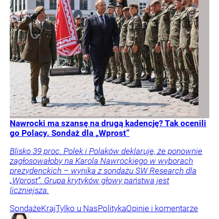
Nawrocki ma szansę na drugą kadencję? Tak ocenili
go Polacy. Sondaż dla „Wprost”
Blisko 39 proc. Polek i Polaków deklaruje, że ponownie
zagłosowałoby na Karola Nawrockiego w wyborach
prezydenckich – wynika z sondażu SW Research dla
„Wprost”. Grupa krytyków głowy państwa jest
liczniejsza.
Sondaże
Kraj
Tylko u Nas
Polityka
Opinie i komentarze