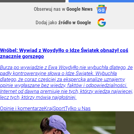
Obserwuj nas
w
Google News
Dodaj jako
źródło w Google
Wróbel: Wywiad z Woydyłło o Idze Świątek obnażył coś
znacznie gorszego
Burza po wywiadzie z Ewą Woydyłło nie wybuchła dlatego, że
padły kontrowersyjne słowa o Idze Świątek. Wybuchła
dlatego, że coraz częściej za ekspercką analizę uznajemy
opinie wygłaszane bez wiedzy, faktów i odpowiedzialności.
Internet od dawna premiuje nie tych, którzy wiedzą najwięcej,
lecz tych, którzy mówią najgłośniej.
Opinie i komentarze
Kraj
Sport
Tylko u Nas