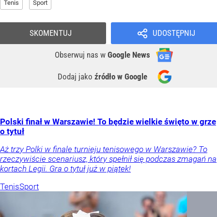
Tenis
Sport
SKOMENTUJ
UDOSTĘPNIJ
Obserwuj nas
w
Google News
Dodaj jako
źródło w Google
Polski finał w Warszawie! To będzie wielkie święto w grze
o tytuł
Aż trzy Polki w finale turnieju tenisowego w Warszawie? To
rzeczywiście scenariusz, który spełnił się podczas zmagań na
kortach Legii. Gra o tytuł już w piątek!
Tenis
Sport