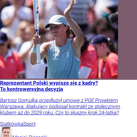
Reprezentant Polski wypisze się z kadry?
To kontrowersyjna decyzja
Bartosz Gomułka przedłużył umowę z PGE Projektem
Warszawa. Atakujący podpisał kontrakt ze stołecznym
klubem aż do 2029 roku. Czy to słuszny krok 24-latka?
Siatkówka
Sport