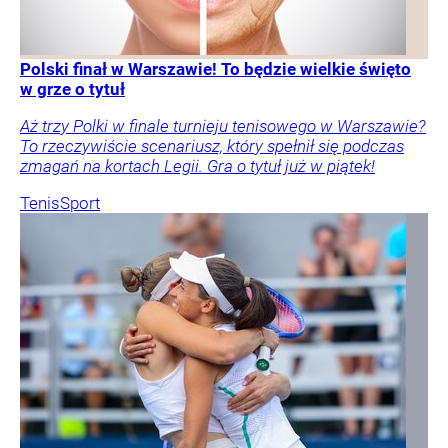
Polski finał w Warszawie! To będzie wielkie święto
w grze o tytuł
Aż trzy Polki w finale turnieju tenisowego w Warszawie?
To rzeczywiście scenariusz, który spełnił się podczas
zmagań na kortach Legii. Gra o tytuł już w piątek!
Tenis
Sport