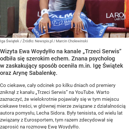
Iga Świątek
/ Źródło:
Newspix.pl
/
Marcin Cholewinski
Wizyta Ewa Woydyłło na kanale „Trzeci Serwis”
odbiła się szerokim echem. Znana psycholog
w zaskakujący sposób oceniła m.in. Igę Świątek
oraz Arynę Sabalenkę.
Co ciekawe, cały odcinek po kilku dniach od premiery
zniknął z kanału „Trzeci Serwis” na YouTube. Warto
zaznaczyć, że wielokrotnie pojawiały się w tym miejscu
ciekawe treści, w głównej mierze związane z działalnością
autora pomysłu, Lecha Sidora. Były tenisista, od wielu lat
związany z Eurosportem, tym razem zdecydował się
zaprosić na rozmowę Ewę Woydyłło.