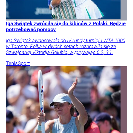
Iga Świątek zwróciła się do kibiców z Polski. Będzie
potrzebować pomocy
Iga Świątek awansowała do IV rundy turnieju WTA 1000
w Toronto. Polka w dwóch setach rozprawiła się ze
Szwajcarką Viktorija Golubic, wygrywając 6:2, 6:1.
Tenis
Sport