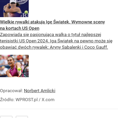
Wielkie rywalki atakują Igę Świątek. Wymowne sceny
na kortach US Open
Zapowiada się pasjonująca walka o tytuł najlepszej
tenisistki US Open 2024. Iga Świątek na pewno może się
obawiać dwóch rywalek: Aryny Sabalenki i Coco Gauff.
Opracował:
Norbert Amlicki
Źródło:
WPROST.pl
/
X.com