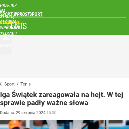
PRZEJDŹ
NA
SPORT WPROST
STRONĘ
GŁÓWNĄ
UBSKRYBUJ
TENIS
WPROST.PL
ZALOGUJ
MENU
Sport
/
Tenis
Iga Świątek zareagowała na hejt. W tej
sprawie padły ważne słowa
Dodano:
29
sierpnia
2024
15:00