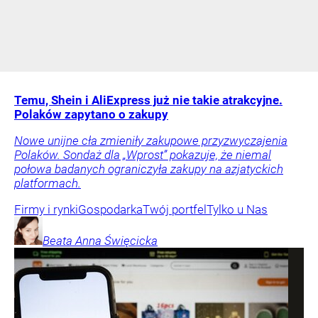
Temu, Shein i AliExpress już nie takie atrakcyjne.
Polaków zapytano o zakupy
Nowe unijne cła zmieniły zakupowe przyzwyczajenia
Polaków. Sondaż dla „Wprost” pokazuje, że niemal
połowa badanych ograniczyła zakupy na azjatyckich
platformach.
Firmy i rynki
Gospodarka
Twój portfel
Tylko u Nas
Beata Anna
Święcicka