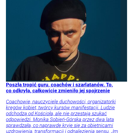
Poszła tropić guru, coachów i szarlatanów. To,
co odkryła, całkowicie zmieniło jej spojrzenie
Coachowie, nauczyciele duchowości, organizatorki
kręgów kobiet, twórcy kursów manifestacji. Ludzie
odchodzą od Kościoła, ale nie przestają szukać
odpowiedzi. Monika Sobień-Górska przez dwa lata
sprawdzała, co naprawdę kryje się za obietnicami
uzdrowienia, transformacji i odnalezienia sensu. „Im