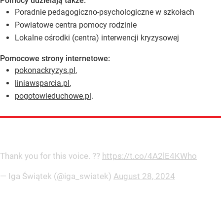
Pomocy udzielają także:
Poradnie pedagogiczno-psychologiczne w szkołach
Powiatowe centra pomocy rodzinie
Lokalne ośrodki (centra) interwencji kryzysowej
Pomocowe strony internetowe:
pokonackryzys.pl
,
liniawsparcia.pl
,
pogotowieduchowe.pl
.
Thank you for this voice. ??
https://t.co/4A2lE4KWho
— Iga Świątek (@iga_swiatek)
August 28, 2024