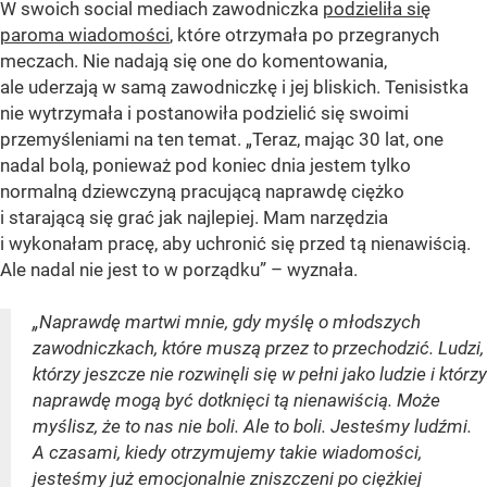
W swoich social mediach zawodniczka
podzieliła się
paroma wiadomości
, które otrzymała po przegranych
meczach. Nie nadają się one do komentowania,
ale uderzają w samą zawodniczkę i jej bliskich. Tenisistka
nie wytrzymała i postanowiła podzielić się swoimi
przemyśleniami na ten temat. „Teraz, mając 30 lat, one
nadal bolą, ponieważ pod koniec dnia jestem tylko
normalną dziewczyną pracującą naprawdę ciężko
i starającą się grać jak najlepiej. Mam narzędzia
i wykonałam pracę, aby uchronić się przed tą nienawiścią.
Ale nadal nie jest to w porządku” – wyznała.
„Naprawdę martwi mnie, gdy myślę o młodszych
zawodniczkach, które muszą przez to przechodzić. Ludzi,
którzy jeszcze nie rozwinęli się w pełni jako ludzie i którzy
naprawdę mogą być dotknięci tą nienawiścią. Może
myślisz, że to nas nie boli. Ale to boli. Jesteśmy ludźmi.
A czasami, kiedy otrzymujemy takie wiadomości,
jesteśmy już emocjonalnie zniszczeni po ciężkiej