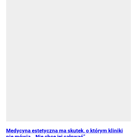
Medycyna estetyczna ma skutek, o którym kliniki
nie mówią. „Nie chcę jej całować”