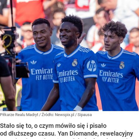
Piłkarze Realu Madryt
/ Źródło:
Newspix.pl
/
Sipausa
Stało się to, o czym mówiło się i pisało
od dłuższego czasu. Yan Diomande, rewelacyjny