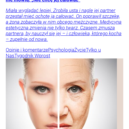
Miała wyglądać lepiej. Zrobiła usta i nagle jej partner
przestał mieć ochotę ją całować. On poprawił szczękę,
a żona zobaczyła w nim obcego mężczyznę. Medycyna
estetyczna zmienia nie tylko twarz. Czasem zmusza
partnera, by nauczył się jej – i człowieka, którego kocha
– zupełnie od nowa.
Opinie i komentarze
Psychologia
Życie
Tylko u
Nas
Tygodnik Wprost