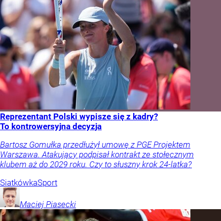
Reprezentant Polski wypisze się z kadry?
To kontrowersyjna decyzja
Bartosz Gomułka przedłużył umowę z PGE Projektem
Warszawa. Atakujący podpisał kontrakt ze stołecznym
klubem aż do 2029 roku. Czy to słuszny krok 24-latka?
Siatkówka
Sport
Maciej
Piasecki