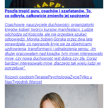
Poszła tropić guru, coachów i szarlatanów. To,
co odkryła, całkowicie zmieniło jej spojrzenie
Coachowie, nauczyciele duchowości, organizatorki
kręgów kobiet, twórcy kursów manifestacji. Ludzie
odchodzą od Kościoła, ale nie przestają szukać
odpowiedzi. Monika Sobień-Górska przez dwa lata
sprawdzała, co naprawdę kryje się za obietnicami
uzdrowienia, transformacji i odnalezienia sensu. „Im
dłużej pracowałam nad książką, tym mniej interesowało
mnie, czy nowa duchowość jest dobra czy zła. Coraz
bardziej interesowało mnie, dlaczego tak wielu ludzi jej
potrzebuje”.
Rozwój osobisty
Terapie
Psychologia
Życie
Tylko u
Nas
Tygodnik Wprost