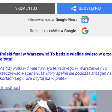
SKOMENTUJ
UDOSTĘPNIJ
Obserwuj nas
w
Google News
Dodaj jako
źródło w Google
Polski finał w Warszawie! To będzie wielkie święto w grze
o tytuł
Aż trzy Polki w finale turnieju tenisowego w Warszawie? To
rzeczywiście scenariusz, który spełnił się podczas zmagań na
kortach Legii. Gra o tytuł już w piątek!
Tenis
Sport