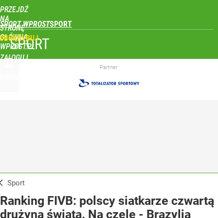
PRZEJDŹ
NA
SPORT WPROST
STRONĘ
GŁÓWNĄ
UBSKRYBUJ
SPORT
WPROST.PL
ZALOGUJ
Partner
MENU
Sport
Ranking FIVB: polscy siatkarze czwartą
drużyną świata. Na czele - Brazylia