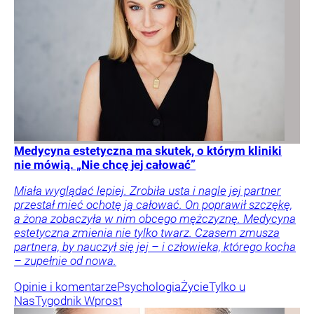
Medycyna estetyczna ma skutek, o którym kliniki
nie mówią. „Nie chcę jej całować”
Miała wyglądać lepiej. Zrobiła usta i nagle jej partner
przestał mieć ochotę ją całować. On poprawił szczękę,
a żona zobaczyła w nim obcego mężczyznę. Medycyna
estetyczna zmienia nie tylko twarz. Czasem zmusza
partnera, by nauczył się jej – i człowieka, którego kocha
– zupełnie od nowa.
Opinie i komentarze
Psychologia
Życie
Tylko u
Nas
Tygodnik Wprost