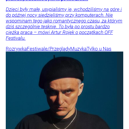
Dzieci były małe, usypialiśmy je, wchodziliśmy na górę i
do późnej nocy siedzieliśmy przy komputerach. Nie
wspominam tego jako romantycznego czasu, za którym
dziś szczególnie tęsknię. To była po prostu bardzo
ciężka praca – mówi Artur Rojek o początkach OFF
Festivalu.
Rozrywka
Festiwale/Przeglądy
Muzyka
Tylko u Nas