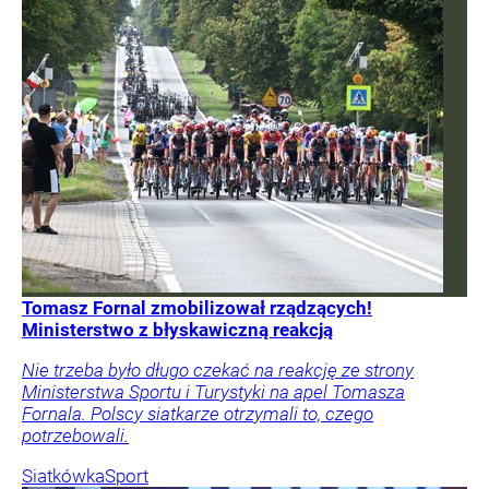
Tomasz Fornal zmobilizował rządzących!
Ministerstwo z błyskawiczną reakcją
Nie trzeba było długo czekać na reakcję ze strony
Ministerstwa Sportu i Turystyki na apel Tomasza
Fornala. Polscy siatkarze otrzymali to, czego
potrzebowali.
Siatkówka
Sport