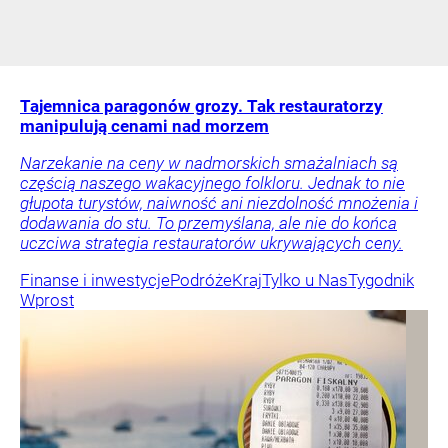
Tajemnica paragonów grozy. Tak restauratorzy
manipulują cenami nad morzem
Narzekanie na ceny w nadmorskich smażalniach są
częścią naszego wakacyjnego folkloru. Jednak to nie
głupota turystów, naiwność ani niezdolność mnożenia i
dodawania do stu. To przemyślana, ale nie do końca
uczciwa strategia restauratorów ukrywających ceny.
Finanse i inwestycje
Podróże
Kraj
Tylko u Nas
Tygodnik
Wprost