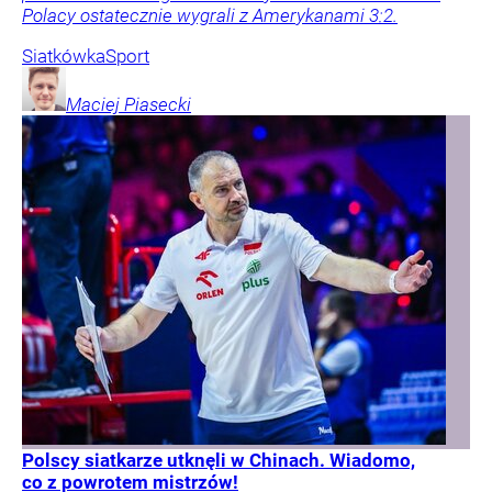
Polacy ostatecznie wygrali z Amerykanami 3:2.
Siatkówka
Sport
Maciej
Piasecki
Polscy siatkarze utknęli w Chinach. Wiadomo,
co z powrotem mistrzów!