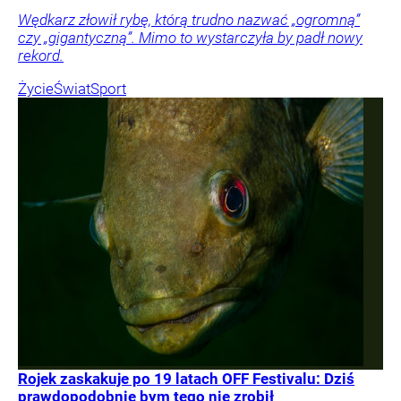
Wędkarz złowił rybę, którą trudno nazwać „ogromną”
czy „gigantyczną”. Mimo to wystarczyła by padł nowy
rekord.
Życie
Świat
Sport
Rojek zaskakuje po 19 latach OFF Festivalu: Dziś
prawdopodobnie bym tego nie zrobił