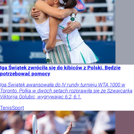
Iga Świątek zwróciła się do kibiców z Polski. Będzie
potrzebować pomocy
Iga Świątek awansowała do IV rundy turnieju WTA 1000 w
Toronto. Polka w dwóch setach rozprawiła się ze Szwajcarką
Viktorija Golubic, wygrywając 6:2, 6:1.
Tenis
Sport