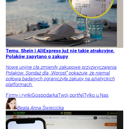
Temu, Shein i AliExpress już nie takie atrakcyjne.
Polaków zapytano o zakupy
Nowe unijne cła zmieniły zakupowe przyzwyczajenia
Polaków. Sondaż dla „Wprost” pokazuje, że niemal
połowa badanych ograniczyła zakupy na azjatyckich
platformach.
Firmy i rynki
Gospodarka
Twój portfel
Tylko u Nas
Beata Anna
Święcicka