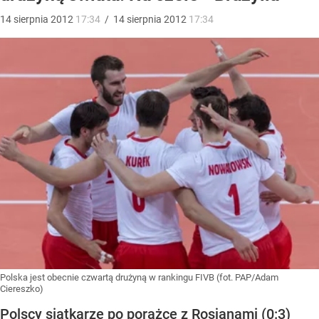
14
sierpnia
2012
17:34
/
14
sierpnia
2012
17:34
Polska jest obecnie czwartą drużyną w rankingu FIVB (fot. PAP/Adam
Ciereszko)
Polscy siatkarze po porażce z Rosjanami (0:3)