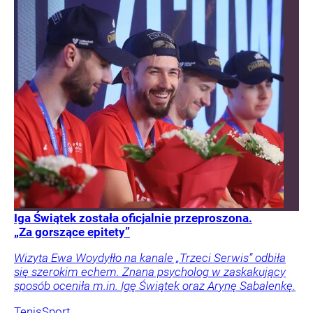
Iga Świątek została oficjalnie przeproszona.
„Za gorszące epitety”
Wizyta Ewa Woydyłło na kanale „Trzeci Serwis” odbiła
się szerokim echem. Znana psycholog w zaskakujący
sposób oceniła m.in. Igę Świątek oraz Arynę Sabalenkę.
Tenis
Sport