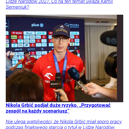
Lidze Narodów 2027. Co na ten temat uważa Kamil
Semeniuk?
Nikola Grbić podjął duże ryzyko. „Przygotować
zespół na każdy scenariusz”
Nie ulega wątpliwości, że Nikola Grbić miał sporo pracy
podczas finałowego starcia o tytuł w Lidze Narodów.