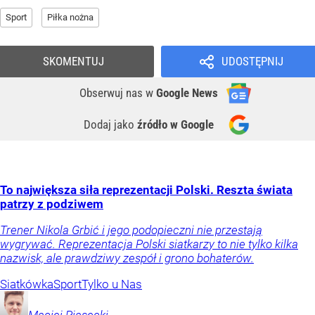
Sport
Piłka nożna
SKOMENTUJ
UDOSTĘPNIJ
Obserwuj nas
w
Google News
Dodaj jako
źródło w Google
To największa siła reprezentacji Polski. Reszta świata
patrzy z podziwem
Trener Nikola Grbić i jego podopieczni nie przestają
wygrywać. Reprezentacja Polski siatkarzy to nie tylko kilka
nazwisk, ale prawdziwy zespół i grono bohaterów.
Siatkówka
Sport
Tylko u Nas
Maciej
Piasecki