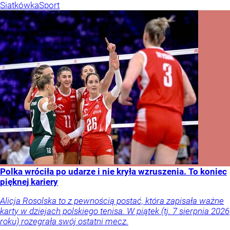
Siatkówka
Sport
Polka wróciła po udarze i nie kryła wzruszenia. To koniec
pięknej kariery
Alicja Rosolska to z pewnością postać, która zapisała ważne
karty w dziejach polskiego tenisa. W piątek (tj. 7 sierpnia 2026
roku) rozegrała swój ostatni mecz.