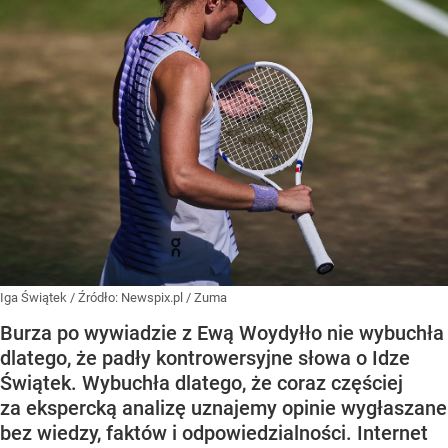
Iga Świątek
/ Źródło:
Newspix.pl
/
Zuma
Burza po wywiadzie z Ewą Woydyłło nie wybuchła
dlatego, że padły kontrowersyjne słowa o Idze
Świątek. Wybuchła dlatego, że coraz częściej
za ekspercką analizę uznajemy opinie wygłaszane
bez wiedzy, faktów i odpowiedzialności. Internet