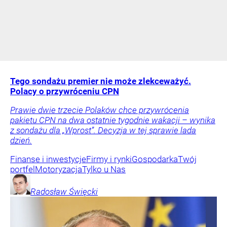
Tego sondażu premier nie może zlekceważyć.
Polacy o przywróceniu CPN
Prawie dwie trzecie Polaków chce przywrócenia
pakietu CPN na dwa ostatnie tygodnie wakacji – wynika
z sondażu dla „Wprost”. Decyzja w tej sprawie lada
dzień.
Finanse i inwestycje
Firmy i rynki
Gospodarka
Twój
portfel
Motoryzacja
Tylko u Nas
Radosław
Święcki