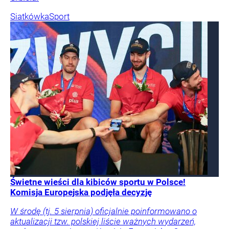
Siatkówka
Sport
Świetne wieści dla kibiców sportu w Polsce!
Komisja Europejska podjęła decyzję
W środę (tj. 5 sierpnia) oficjalnie poinformowano o
aktualizacji tzw. polskiej liście ważnych wydarzeń,