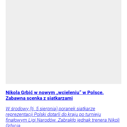
Nikola Grbić w nowym „wcieleniu” w Polsce.
Zabawna scenka z siatkarzami
W środowy (tj. 5 sierpnia) poranek siatkarze
reprezentacji Polski dotarli do kraju po turnieju
finałowym Ligi Narodów. Zabrakło jednak trenera Nikoli
Grbicia.