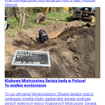
Wprost
Klubowe Mistrzostwa Świata będą w Polsce!
To wielkie wyróżnienie
To już oficjalne! Województwo Śląskie będzie gościć
najlepsze męskie kluby siatkarskie świata podczas
dwóch kolejnych edycji Klubowych Mistrzostw Świata.