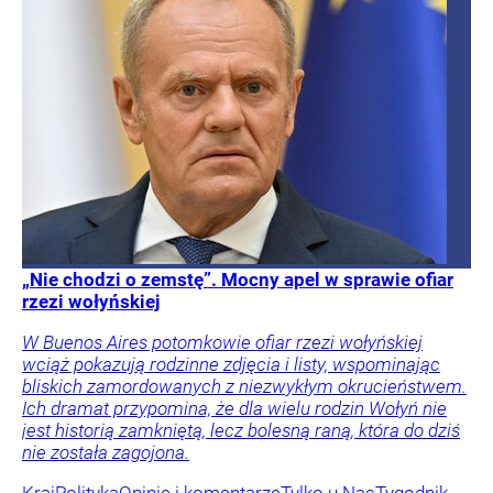
„Nie chodzi o zemstę”. Mocny apel w sprawie ofiar
rzezi wołyńskiej
W Buenos Aires potomkowie ofiar rzezi wołyńskiej
wciąż pokazują rodzinne zdjęcia i listy, wspominając
bliskich zamordowanych z niezwykłym okrucieństwem.
Ich dramat przypomina, że dla wielu rodzin Wołyń nie
jest historią zamkniętą, lecz bolesną raną, która do dziś
nie została zagojona.
Kraj
Polityka
Opinie i komentarze
Tylko u Nas
Tygodnik