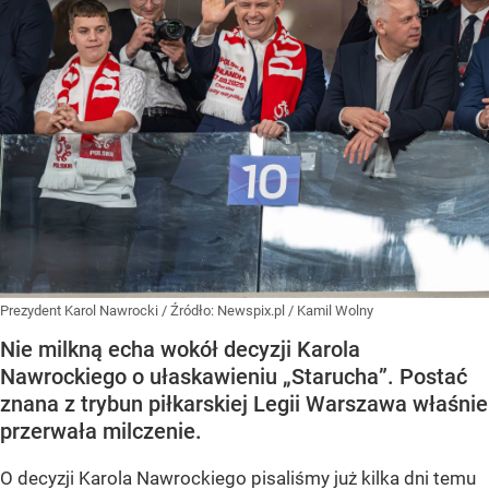
Prezydent Karol Nawrocki
/ Źródło:
Newspix.pl
/
Kamil Wolny
Nie milkną echa wokół decyzji Karola
Nawrockiego o ułaskawieniu „Starucha”. Postać
znana z trybun piłkarskiej Legii Warszawa właśnie
przerwała milczenie.
O decyzji Karola Nawrockiego pisaliśmy już kilka dni temu