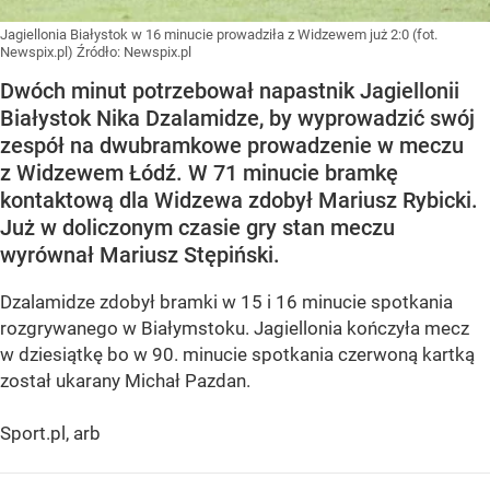
Jagiellonia Białystok w 16 minucie prowadziła z Widzewem już 2:0 (fot.
Newspix.pl)
Źródło:
Newspix.pl
Dwóch minut potrzebował napastnik Jagiellonii
Białystok Nika Dzalamidze, by wyprowadzić swój
zespół na dwubramkowe prowadzenie w meczu
z Widzewem Łódź. W 71 minucie bramkę
kontaktową dla Widzewa zdobył Mariusz Rybicki.
Już w doliczonym czasie gry stan meczu
wyrównał Mariusz Stępiński.
Dzalamidze zdobył bramki w 15 i 16 minucie spotkania
rozgrywanego w Białymstoku. Jagiellonia kończyła mecz
w dziesiątkę bo w 90. minucie spotkania czerwoną kartką
został ukarany Michał Pazdan.
Sport.pl, arb