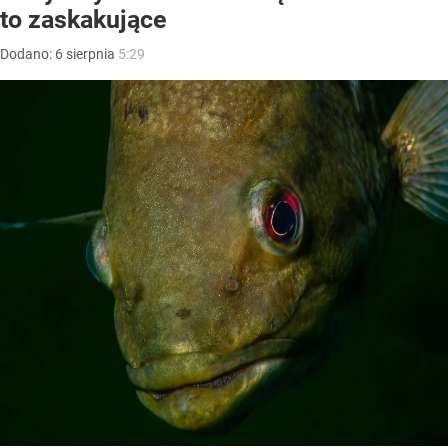
to zaskakujące
Dodano:
6
sierpnia
5:29