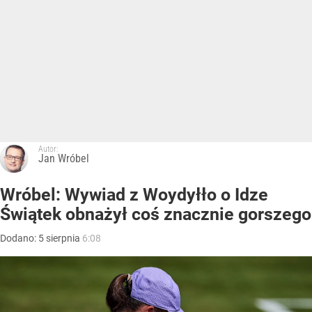
Autor:
Jan Wróbel
Wróbel: Wywiad z Woydyłło o Idze
Świątek obnażył coś znacznie gorszego
Dodano:
5
sierpnia
6:08