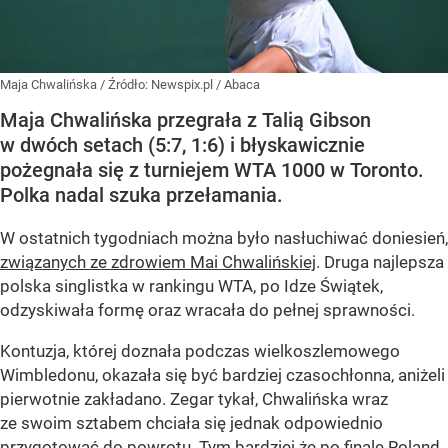
Maja Chwalińska
/ Źródło:
Newspix.pl
/
Abaca
Maja Chwalińska przegrała z Talią Gibson
w dwóch setach (5:7, 1:6) i błyskawicznie
pożegnała się z turniejem WTA 1000 w Toronto.
Polka nadal szuka przełamania.
W ostatnich tygodniach można było nasłuchiwać doniesień,
związanych ze zdrowiem Mai Chwalińskiej
. Druga najlepsza
polska singlistka w rankingu WTA, po Idze Świątek,
odzyskiwała formę oraz wracała do pełnej sprawności.
Kontuzja, której doznała podczas wielkoszlemowego
Wimbledonu, okazała się być bardziej czasochłonna, aniżeli
pierwotnie zakładano. Zegar tykał, Chwalińska wraz
ze swoim sztabem chciała się jednak odpowiednio
przygotować do powrotu. Tym bardziej że po finale Roland