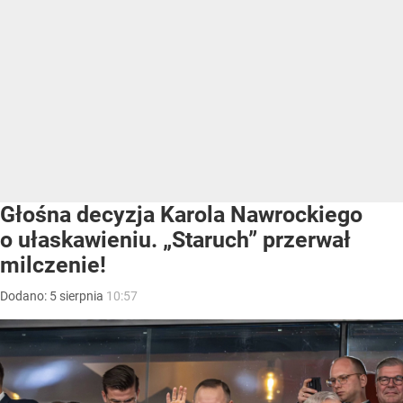
Głośna decyzja Karola Nawrockiego
o ułaskawieniu. „Staruch” przerwał
milczenie!
Dodano:
5
sierpnia
10:57