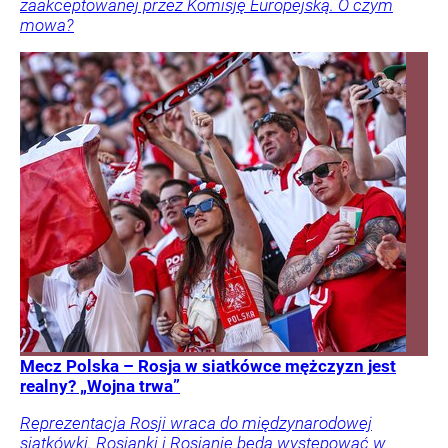
zaakceptowanej przez Komisję Europejską. O czym
mowa?
Mecz Polska – Rosja w siatkówce mężczyzn jest
realny? „Wojna trwa”
Reprezentacja Rosji wraca do międzynarodowej
siatkówki. Rosjanki i Rosjanie będą występować w