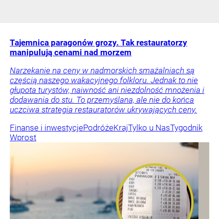
Tajemnica paragonów grozy. Tak restauratorzy
manipulują cenami nad morzem
Narzekanie na ceny w nadmorskich smażalniach są
częścią naszego wakacyjnego folkloru. Jednak to nie
głupota turystów, naiwność ani niezdolność mnożenia i
dodawania do stu. To przemyślana, ale nie do końca
uczciwa strategia restauratorów ukrywających ceny.
Finanse i inwestycje
Podróże
Kraj
Tylko u Nas
Tygodnik
Wprost