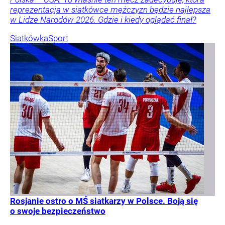
reprezentacja w siatkówce mężczyzn będzie najlepsza
w Lidze Narodów 2026. Gdzie i kiedy oglądać finał?
Siatkówka
Sport
Rosjanie ostro o MŚ siatkarzy w Polsce. Boją się
o swoje bezpieczeństwo