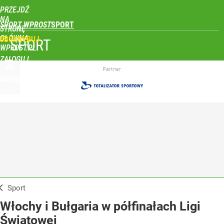
PRZEJDŹ
NA
SPORT WPROST
STRONĘ
GŁÓWNĄ
UBSKRYBUJ
SPORT
WPROST.PL
ZALOGUJ
Partner
MENU
Sport
Włochy i Bułgaria w półfinałach Ligi
Światowej