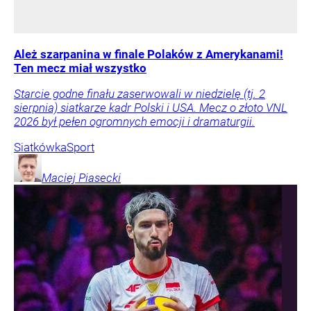
Ależ szarpanina w finale Polaków z Amerykanami!
Ten mecz miał wszystko
Starcie godne finału zaserwowali w niedzielę (tj. 2
sierpnia) siatkarze kadr Polski i USA. Mecz o złoto VNL
2026 był pełen ogromnych emocji i dramaturgii.
Siatkówka
Sport
Maciej
Piasecki