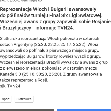
sxc.hu
Źródło:
FreeImages.com
Reprezentacje Włoch i Bułgarii awansowały
do półfinałów turnieju Final Six Ligi Światowej.
Wcześniej awans z grupy zapewnili sobie Rosjanie
i Brazylijczycy - informuje TVN24.
Siatkarska reprezentacja Włoch pokonała w czterech
setach Argentynę (25:20, 23:25, 25:17, 25:22). Włosi
awansowali do półfinału z pierwszego miejsca grupy,
wyprzedzając Bułgarów, którzy również wyszli z grupy.
Wcześniej reprezentacja Brazylii wywalczyła awans z grup
z pierwszego miejsca, pokonując w ostatnim meczu
Kanadę 3:0 (25:18, 30:28, 25:20). Z grupy awansowała
także reprezentacja Rosji.
sjk, TVN24
Sport
Siatkówka