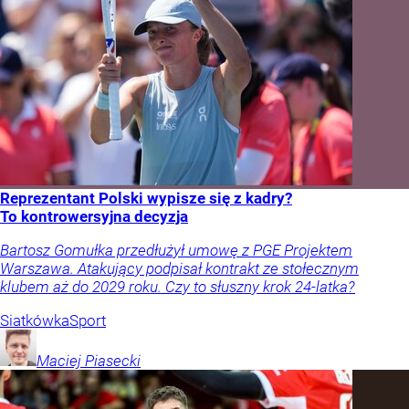
Reprezentant Polski wypisze się z kadry?
To kontrowersyjna decyzja
Bartosz Gomułka przedłużył umowę z PGE Projektem
Warszawa. Atakujący podpisał kontrakt ze stołecznym
klubem aż do 2029 roku. Czy to słuszny krok 24-latka?
Siatkówka
Sport
Maciej
Piasecki