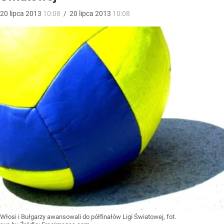
20
lipca
2013
10:08
/
20
lipca
2013
10:08
Włosi i Bułgarzy awansowali do półfinałów Ligi Światowej, fot.