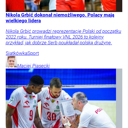
Nikola Grbić dokonał niemożliwego. Polacy mają
wielkiego lidera
Nikola Grbić prowadzi reprezentację Polski od początku
2022 roku. Turniej finałowy VNL 2026 to kolejny
przykład, jak dobrze Serb poukładał polską drużynę.
Siatkówka
Sport
Maciej
Piasecki