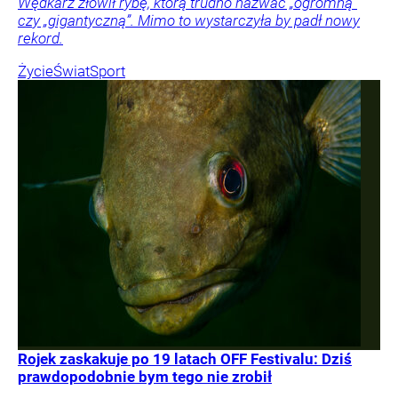
Wędkarz złowił rybę, którą trudno nazwać „ogromną”
czy „gigantyczną”. Mimo to wystarczyła by padł nowy
rekord.
Życie
Świat
Sport
Rojek zaskakuje po 19 latach OFF Festivalu: Dziś
prawdopodobnie bym tego nie zrobił