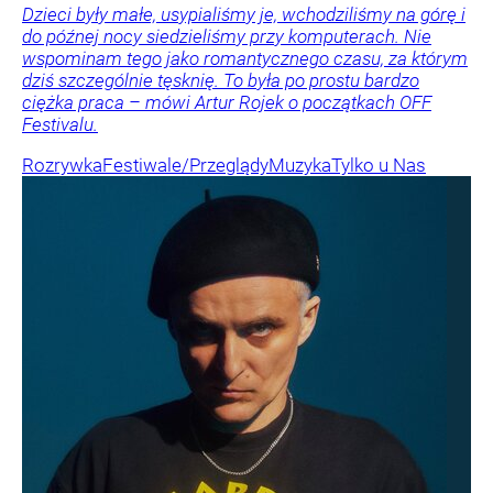
Dzieci były małe, usypialiśmy je, wchodziliśmy na górę i
do późnej nocy siedzieliśmy przy komputerach. Nie
wspominam tego jako romantycznego czasu, za którym
dziś szczególnie tęsknię. To była po prostu bardzo
ciężka praca – mówi Artur Rojek o początkach OFF
Festivalu.
Rozrywka
Festiwale/Przeglądy
Muzyka
Tylko u Nas