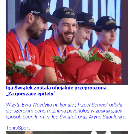
Iga Świątek została oficjalnie przeproszona.
„Za gorszące epitety”
Wizyta Ewa Woydyłło na kanale „Trzeci Serwis” odbiła
się szerokim echem. Znana psycholog w zaskakujący
sposób oceniła m.in. Igę Świątek oraz Arynę Sabalenkę.
Tenis
Sport