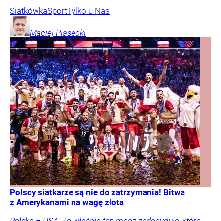
Siatkówka
Sport
Tylko u Nas
Maciej
Piasecki
Polscy siatkarze są nie do zatrzymania! Bitwa
z Amerykanami na wagę złota
Polska – USA. To właśnie ten mecz zadecyduje, która