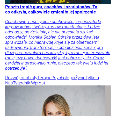
Poszła tropić guru, coachów i szarlatanów. To,
co odkryła, całkowicie zmieniło jej spojrzenie
Coachowie, nauczyciele duchowości, organizatorki
kręgów kobiet, twórcy kursów manifestacji. Ludzie
odchodzą od Kościoła, ale nie przestają szukać
odpowiedzi. Monika Sobień-Górska przez dwa lata
sprawdzała, co naprawdę kryje się za obietnicami
uzdrowienia, transformacji i odnalezienia sensu. „Im
dłużej pracowałam nad książką, tym mniej interesowało
mnie, czy nowa duchowość jest dobra czy zła. Coraz
bardziej interesowało mnie, dlaczego tak wielu ludzi jej
potrzebuje”.
Rozwój osobisty
Terapie
Psychologia
Życie
Tylko u
Nas
Tygodnik Wprost