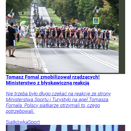
Tomasz Fornal zmobilizował rządzących!
Ministerstwo z błyskawiczną reakcją
Nie trzeba było długo czekać na reakcję ze strony
Ministerstwa Sportu i Turystyki na apel Tomasza
Fornala. Polscy siatkarze otrzymali to, czego
potrzebowali.
Siatkówka
Sport