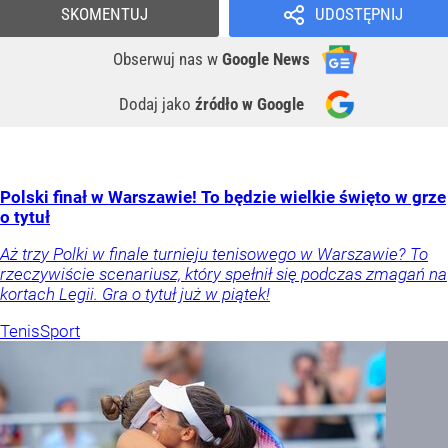
SKOMENTUJ
UDOSTĘPNIJ
Obserwuj nas
w
Google News
Dodaj jako
źródło w Google
Polski finał w Warszawie! To będzie wielkie święto w grze
o tytuł
Aż trzy Polki w finale turnieju tenisowego w Warszawie? To
rzeczywiście scenariusz, który spełnił się podczas zmagań na
kortach Legii. Gra o tytuł już w piątek!
Tenis
Sport