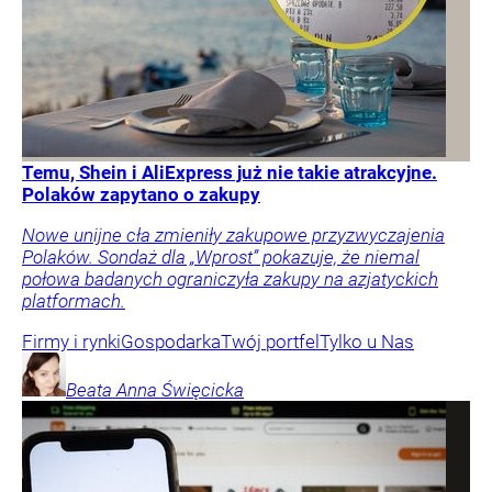
Temu, Shein i AliExpress już nie takie atrakcyjne.
Polaków zapytano o zakupy
Nowe unijne cła zmieniły zakupowe przyzwyczajenia
Polaków. Sondaż dla „Wprost” pokazuje, że niemal
połowa badanych ograniczyła zakupy na azjatyckich
platformach.
Firmy i rynki
Gospodarka
Twój portfel
Tylko u Nas
Beata Anna
Święcicka