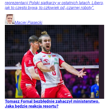
reprezentacji Polski siatkarzy w ostatnich latach. Libero,
jak to często bywa, to człowiek od „czarnej roboty”.
Maciej
Piasecki
Tomasz Fornal bezbłędnie zahaczył ministerstwo.
Jaka będzie reakcja resortu?