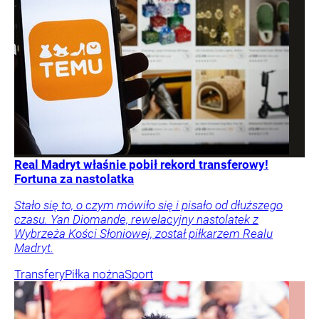
Real Madryt właśnie pobił rekord transferowy!
Fortuna za nastolatka
Stało się to, o czym mówiło się i pisało od dłuższego
czasu. Yan Diomande, rewelacyjny nastolatek z
Wybrzeża Kości Słoniowej, został piłkarzem Realu
Madryt.
Transfery
Piłka nożna
Sport