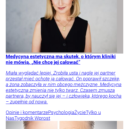
Medycyna estetyczna ma skutek, o którym kliniki
nie mówią. „Nie chcę jej całować”
Miała wyglądać lepiej. Zrobiła usta i nagle jej partner
przestał mieć ochotę ją całować. On poprawił szczękę,
a żona zobaczyła w nim obcego mężczyznę. Medycyna
estetyczna zmienia nie tylko twarz. Czasem zmusza
partnera, by nauczył się jej – i człowieka, którego kocha
– zupełnie od nowa.
Opinie i komentarze
Psychologia
Życie
Tylko u
Nas
Tygodnik Wprost