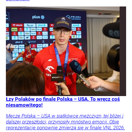
Łzy Polaków po finale Polska – USA. To wręcz coś
niesamowitego!
Mecze Polska – USA w siatkówce mężczyzn, tej bliżej i
dalszej przeszłości, przynosiły mnóstwo emocji. Obie
reprezentacje ponownie zmierzą się w finale VNL 2026.